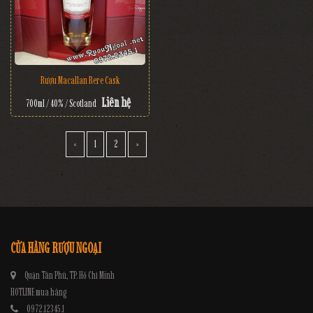
Rượu Macallan Rere Cask
Liên hệ
700ml / 40% / Scotland
«
1
2
»
CỬA HÀNG RƯỢU NGOẠI
Quận Tân Phú, TP. Hồ Chí Minh
HOTLINE mua hàng
0972.12345.1