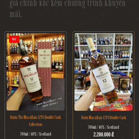
giá chính xác kèm chương trình khuyến
mãi.
Mới
Rượu The Macallan 12YO Double Cask
Rượu Macallan 12YO Double Cask
Collection
700ml / 40% / Scotland
2.200.000 đ
700ml / 40% / Scotland