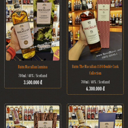
Rượu The Macallan 15YO Double Cask
Rượu Macallan Lumina
Collection
700ml / 40% / Scotland
3.500.000 đ
700ml / 40% / Scotland
4.300.000 đ