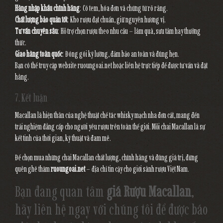
Hàng nhập khẩu chính hãng
: Có tem, hóa đơn và chứng từ rõ ràng.
Chất lượng bảo quản tốt
: Kho rượu đạt chuẩn, giữ nguyên hương vị.
Tư vấn chuyên sâu
: Hỗ trợ chọn rượu theo nhu cầu – làm quà, sưu tầm hay thưởng
thức.
Giao hàng toàn quốc
: Đóng gói kỹ lưỡng, đảm bảo an toàn và đúng hẹn.
Bạn có thể truy cập website
ruoungoai.net
hoặc liên hệ trực tiếp để được tư vấn và đặt
hàng.
7. Kết luận
Macallan là hiện thân của nghệ thuật chế tác whisky mạch nha đơn cất, mang đến
trải nghiệm đẳng cấp cho người yêu rượu trên toàn thế giới. Mỗi chai Macallan là sự
kết tinh của thời gian, kỹ thuật và đam mê.
Để chọn mua những chai Macallan chất lượng, chính hãng và đúng giá trị, đừng
quên ghé thăm
ruoungoai.net
– địa chỉ tin cậy cho giới sành rượu Việt Nam.
Bạn đang quan tâm
giá Rượu Macallan
,
hãy liên hệ ngay với chúng tôi để được báo