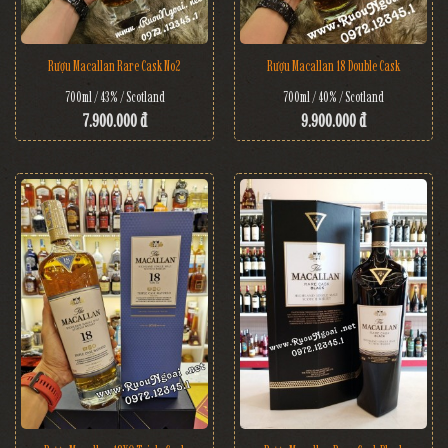
Rượu Macallan Rare Cask No2
Rượu Macallan 18 Double Cask
700ml / 43% / Scotland
700ml / 40% / Scotland
7.900.000 đ
9.900.000 đ