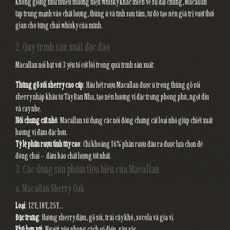
Không giống như nhiều thương hiệu whisky khác thiên về sự đại chúng, Macallan
tập trung mạnh vào chất lượng, thùng ủ và tính sưu tầm, từ đó tạo nên giá trị vượt thời
gian cho từng chai whisky của mình.
2. Quy trình sản xuất độc đáo
Macallan nổi bật với 3 yếu tố cốt lõi trong quá trình sản xuất:
Thùng gỗ sồi sherry cao cấp
: Hầu hết rượu Macallan được ủ trong thùng gỗ sồi
sherry nhập khẩu từ Tây Ban Nha, tạo nên hương vị đặc trưng phong phú, ngọt dịu
và cay nhẹ.
Nồi chưng cất nhỏ
: Macallan sử dụng các nồi đồng chưng cất loại nhỏ giúp chiết xuất
hương vị đậm đặc hơn.
Tỷ lệ phần rượu tinh túy cao
: Chỉ khoảng 16% phần rượu đầu ra được lựa chọn để
đóng chai – đảm bảo chất lượng tốt nhất.
3. Các dòng sản phẩm tiêu biểu của Macallan
a. Macallan Sherry Oak
Loại
: 12Y, 18Y, 25Y...
Đặc trưng
: Hương sherry đậm, gỗ sồi, trái cây khô, socola và gia vị.
Phù hợp với
: Người yêu phong cách cổ điển, sâu sắc.