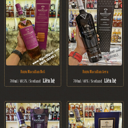
Rượu Macallan No5
Rượu Macallan Aera
Liên hệ
Liên hệ
700ml / 48.5% / Scotland
700ml / 40% / Scotland