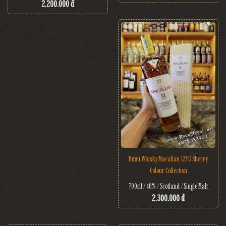
2.200.000 đ
Rượu Whisky Macallan 12YO Sherry
Colour Collection
700ml / 40% / Scotland / Single Malt
2.300.000 đ