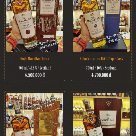
Rượu Macallan Terra
Rượu Macallan 15YO Triple Cask
700ml / 43.8% / Scotland
700ml / 40% / Scotland
4.500.000 đ
4.700.000 đ