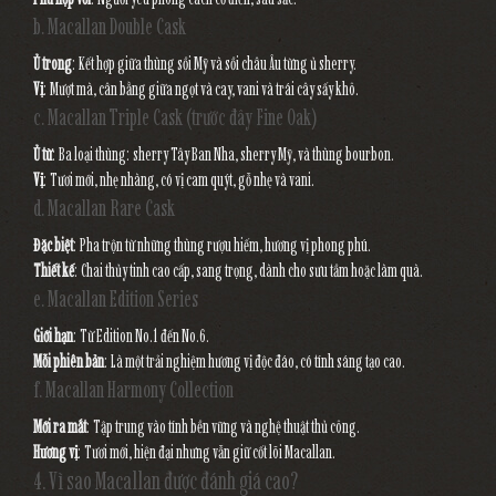
b. Macallan Double Cask
Ủ trong
: Kết hợp giữa thùng sồi Mỹ và sồi châu Âu từng ủ sherry.
Vị
: Mượt mà, cân bằng giữa ngọt và cay, vani và trái cây sấy khô.
c. Macallan Triple Cask (trước đây Fine Oak)
Ủ từ
: Ba loại thùng: sherry Tây Ban Nha, sherry Mỹ, và thùng bourbon.
Vị
: Tươi mới, nhẹ nhàng, có vị cam quýt, gỗ nhẹ và vani.
d. Macallan Rare Cask
Đặc biệt
: Pha trộn từ những thùng rượu hiếm, hương vị phong phú.
Thiết kế
: Chai thủy tinh cao cấp, sang trọng, dành cho sưu tầm hoặc làm quà.
e. Macallan Edition Series
Giới hạn
: Từ Edition No.1 đến No.6.
Mỗi phiên bản
: Là một trải nghiệm hương vị độc đáo, có tính sáng tạo cao.
f. Macallan Harmony Collection
Mới ra mắt
: Tập trung vào tính bền vững và nghệ thuật thủ công.
Hương vị
: Tươi mới, hiện đại nhưng vẫn giữ cốt lõi Macallan.
4. Vì sao Macallan được đánh giá cao?