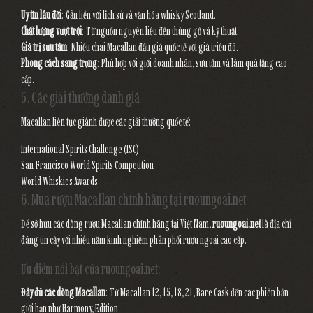
Uy tín lâu đời
: Gắn liền với lịch sử và văn hóa whisky Scotland.
Chất lượng vượt trội
: Từ nguồn nguyên liệu đến thùng gỗ và kỹ thuật.
Giá trị sưu tầm
: Nhiều chai Macallan đấu giá quốc tế với giá triệu đô.
Phong cách sang trọng
: Phù hợp với giới doanh nhân, sưu tầm và làm quà tặng cao
cấp.
5. Các giải thưởng danh giá
Macallan liên tục giành được các giải thưởng quốc tế:
International Spirits Challenge (ISC)
San Francisco World Spirits Competition
World Whiskies Awards
6. Mua rượu Macallan chính hãng tại ruoungoai.net
Để sở hữu các dòng rượu Macallan chính hãng tại Việt Nam,
ruoungoai.net
là địa chỉ
đáng tin cậy với nhiều năm kinh nghiệm phân phối rượu ngoại cao cấp.
Ưu điểm nổi bật của ruoungoai.net:
Đầy đủ các dòng Macallan
: Từ Macallan 12, 15, 18, 21, Rare Cask đến các phiên bản
giới hạn như Harmony, Edition.