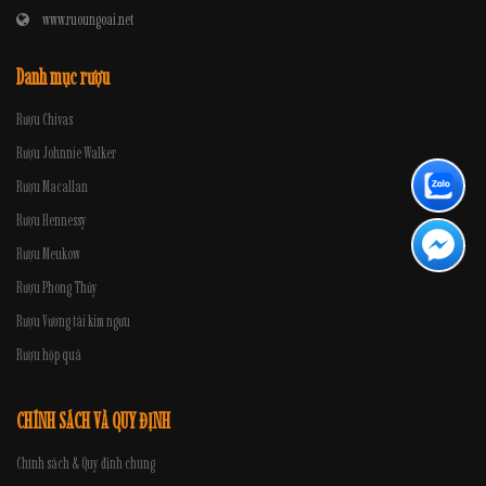
www.ruoungoai.net
Danh mục rượu
Rượu Chivas
Rượu Johnnie Walker
Rượu Macallan
Rượu Hennessy
Rượu Meukow
Rượu Phong Thủy
Rượu Vương tài kim ngưu
Rượu hộp quà
CHÍNH SÁCH VÀ QUY ĐỊNH
Chính sách & Quy định chung