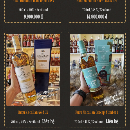
Rượu Macallan 18YO Triple Cask
Rượu Macallan Rare Cask Black
700ml / 40% / Scotland
700ml / 48% / Scotland
9.900.000 đ
14.900.000 đ
Rượu Macallan Gold UK
Rượu Macallan Concept Number 1
Liên hệ
Liên hệ
700ml / 40% / Scotland
700ml / 40% / Scotland