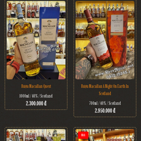
Rượu Macallan Quest
Rượu Macallan A Night On Earth In
Scotland
1000ml / 40% / Scotland
2.300.000 đ
700ml / 40% / Scotland
2.950.000 đ
Mới