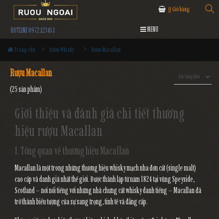
0
Giỏ hàng
MENU
HOTLINE 0972.12345.1
Trang chủ
Rượu Whisky
Rượu Macallan
Rượu Macallan
(25 sản phẩm)
Giới thiệu và đánh giá chi tiết thương
hiệu rượu Macallan
1. Tổng quan về thương hiệu Macallan
Macallan là một trong những thương hiệu whisky mạch nha đơn cất (single malt)
cao cấp và danh giá nhất thế giới. Được thành lập từ năm 1824 tại vùng Speyside,
Scotland – nơi nổi tiếng với những nhà chưng cất whisky danh tiếng – Macallan đã
trở thành biểu tượng của sự sang trọng, tinh tế và đẳng cấp.