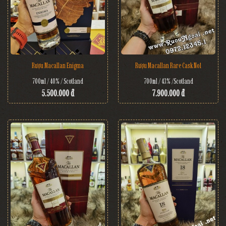
Rượu Macallan Enigma
Rượu Macallan Rare Cask No1
700ml / 40% / Scotland
700ml / 43% /Scotland
5.500.000 đ
7.900.000 đ