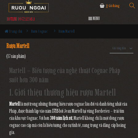
0
Giỏ hàng
MENU
HOTLINE 0972.12345.1
Trang chủ
Rượu Cognac
Rượu Martell
Rượu Martell
(17 sản phẩm)
Martell – Biểu tượng của nghệ thuật Cognac Pháp
suốt hơn 300 năm
1. Giới thiệu thương hiệu rượu Martell
Martell
là một trong những thương hiệu rượu cognac lâu đời và danh tiếng nhất của
Pháp, được thành lập vào năm
1715
bởi Jean Martell tại vùng Borderies – trái tim
của khu vực Cognac. Với hơn
300 năm lịch sử
, Martell không chỉ là một dòng rượu
cognac cao cấp mà còn là biểu tượng cho sự tinh tế, sang trọng và đẳng cấp hoàng
gia.