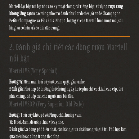
Martell đặc biệt nổi bật nhờ vào kỹ thuật chưng cất riêng biệt, sử dụng
rượu vang
không lắng cặn
từ các vùng nho trứ danh như Borderies, Grande Champagne,
Petite Champagne và Fins Bois. Nhờ đó, hương vị của Martell luôn mượt mà, sâu
lắng và có hậu vị kéo dài đặc trưng.
2. Đánh giá chi tiết các dòng rượu Martell
nổi bật
Martell VS (Very Special)
Hương vị:
Mềm mại, trái cây tươi, cam quýt, gia vị nhẹ.
Đánh giá:
Phù hợp để thưởng thức hàng ngày hoặc pha chế cocktail cao cấp. Giá
phải chăng, dễ tiếp cận cho người mới bắt đầu.
Martell VSOP (Very Superior Old Pale)
Hương:
Trái cây khô, gỗ sồi Pháp, chút hương vani.
Vị:
Mượt, đậm, dễ uống, hậu vị cay nhẹ.
Đánh giá:
Là dòng phổ biến nhất, cân bằng giữa chất lượng và giá trị. Phù hợp làm
quà biếu hoặc dùng trong tiệc tùng.