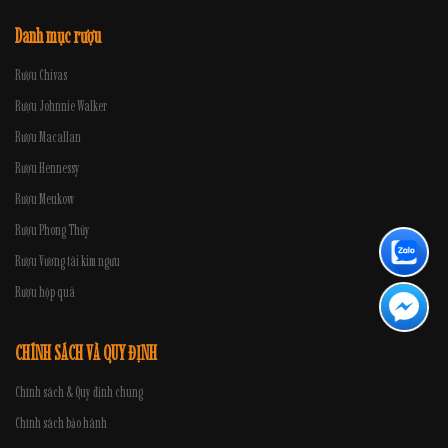
Danh mục rượu
Rượu Chivas
Rượu Johnnie Walker
Rượu Macallan
Rượu Hennessy
Rượu Meukow
Rượu Phong Thủy
Rượu Vương tài kim ngưu
Rượu hộp quà
CHÍNH SÁCH VÀ QUY ĐỊNH
Chính sách & Quy định chung
Chính sách bảo hành