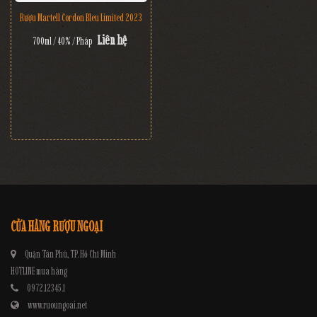
Rượu Martell Cordon Bleu Limited 2023
Liên hệ
700ml / 40% / Pháp
CỬA HÀNG RƯỢU NGOẠI
Quận Tân Phú, TP. Hồ Chí Minh
HOTLINE mua hàng
0972.12345.1
www.ruoungoai.net