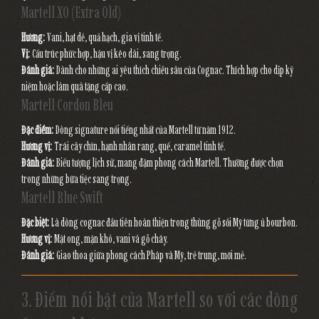
Martell XO (Extra Old)
Hương:
Vani, hạt dẻ, quả hạch, gia vị tinh tế.
Vị:
Cấu trúc phức hợp, hậu vị kéo dài, sang trọng.
Đánh giá:
Dành cho những ai yêu thích chiều sâu của Cognac. Thích hợp cho dịp kỷ
niệm hoặc làm quà tặng cấp cao.
Martell Cordon Bleu
Đặc điểm:
Dòng signature nổi tiếng nhất của Martell từ năm 1912.
Hương vị:
Trái cây chín, hạnh nhân rang, quế, caramel tinh tế.
Đánh giá:
Biểu tượng lịch sử, mang đậm phong cách Martell. Thường được chọn
trong những bữa tiệc sang trọng.
Martell Blue Swift
Đặc biệt:
Là dòng cognac đầu tiên hoàn thiện trong thùng gỗ sồi Mỹ từng ủ bourbon.
Hương vị:
Mật ong, mận khô, vani và gỗ cháy.
Đánh giá:
Giao thoa giữa phong cách Pháp và Mỹ, trẻ trung, mới mẻ.
3. Điểm nổi bật của Martell so với các dòng