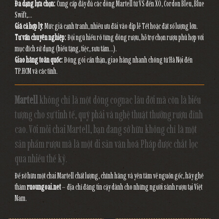
Đa dạng lựa chọn:
Cung cấp đầy đủ các dòng Martell từ VS đến XO, Cordon Bleu, Blue
Swift,...
Giá cả hợp lý:
Mức giá cạnh tranh, nhiều ưu đãi vào dịp lễ Tết hoặc đặt số lượng lớn.
Tư vấn chuyên nghiệp:
Đội ngũ hiểu rõ từng dòng rượu, hỗ trợ chọn rượu phù hợp với
mục đích sử dụng (biếu tặng, tiệc, sưu tầm...).
Giao hàng toàn quốc:
Đóng gói cẩn thận, giao hàng nhanh chóng từ Hà Nội đến
TP.HCM và các tỉnh.
Martell
không chỉ là một dòng cognac lâu đời mà còn là biểu
tượng cho sự tinh tế, quý phái và nghệ thuật thưởng rượu đỉnh
cao. Với mỗi chai Martell, bạn đang sở hữu không chỉ là một
sản phẩm rượu mà là một di sản văn hoá Pháp được chắt lọc
qua nhiều thế kỷ.
Để sở hữu một chai Martell chất lượng, chính hãng và yên tâm về nguồn gốc, hãy ghé
thăm
ruoungoai.net
– địa chỉ đáng tin cậy dành cho những người sành rượu tại Việt
Nam.