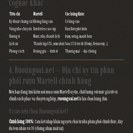
Cognac khác
Tiêu chí
Martell
Các hãng khác
Kỹ thuật chưng cất
Không lắng cặn
Có lắng cặn
Vùng nho chủ yếu
Borderies cao cấp
Fins Bois phổ biến
Hương vị
Mượt, nhẹ, thanh lịch
Đậm, nồng, mạnh hơn
Lịch sử
Thành lập 1715, sớm nhất
Sau 1724 trở đi (Rémy, Hennessy...)
Phong cách
Hoàng gia – tinh tế
Thương mại – đại chúng
4. Ruoungoai.net – Địa chỉ uy tín phân
phối rượu Martell chính hãng
Nếu bạn đang tìm kiếm nơi mua rượu Martell uy tín, chất lượng với mức giá tốt và
chính sách phục vụ chuyên nghiệp,
ruoungoai.net
là lựa chọn hàng đầu.
Vì sao nên chọn Ruoungoai.net?
Chính hãng 100%:
Cam kết nhập khẩu nguyên chai từ nhà phân phối chính thức, đầy
đủ tem nhãn và CO (chứng nhận xuất xứ).