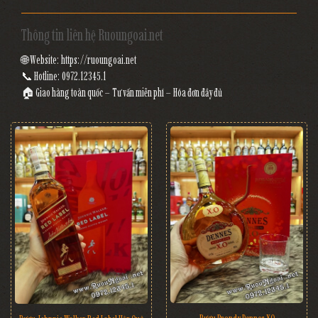
Thông tin liên hệ Ruoungoai.net
🌐 Website:
https://ruoungoai.net
📞 Hotline:
0972.12345.1
🏠 Giao hàng toàn quốc – Tư vấn miễn phí – Hóa đơn đầy đủ