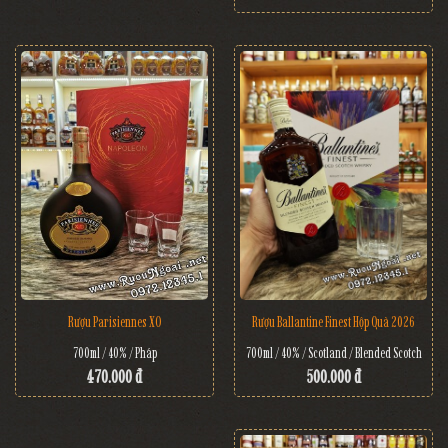
Rượu Ballantine Finest Hộp Quà 2026
Rượu Parisiennes XO
700ml / 40% / Scotland / Blended Scotch
700ml / 40% / Pháp
500.000 đ
470.000 đ