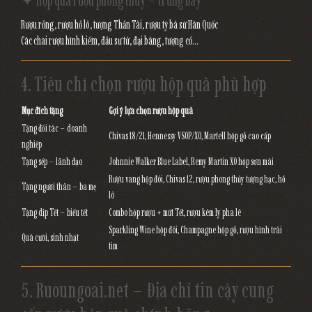
✦ Hộp quà rượu phong thủy – trưng bày
Rượu rồng, rượu hồ lô, tượng Thần Tài, rượu tỳ bà sứ Hàn Quốc
Các chai rượu hình kiếm, đầu sư tử, đại bàng, tượng cổ…
4. Tiêu chí chọn rượu hộp quà phù hợp
Mục đích tặng
Gợi ý lựa chọn rượu hộp quà
Tặng đối tác – doanh
Chivas 18/21, Hennessy VSOP/XO, Martell hộp gỗ cao cấp
nghiệp
Tặng sếp – lãnh đạo
Johnnie Walker Blue Label, Remy Martin XO hộp sơn mài
Rượu vang hộp đôi, Chivas 12, rượu phong thủy tượng hạc, hồ
Tặng người thân – ba mẹ
lô
Tặng dịp Tết – biếu tết
Combo hộp rượu + mứt Tết, rượu kèm ly pha lê
Sparkling Wine hộp đôi, Champagne hộp gỗ, rượu hình trái
Quà cưới, sinh nhật
tim
5. Ruoungoai.net – Địa chỉ tin cậy cung