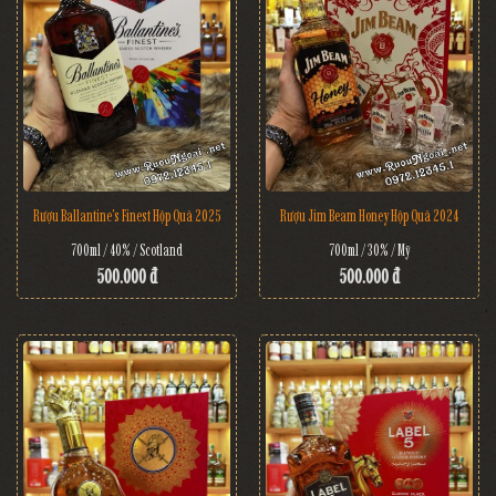
Rượu Ballantine's Finest Hộp Quà 2025
Rượu Jim Beam Honey Hộp Quà 2024
700ml / 40% / Scotland
700ml / 30% / Mỹ
500.000 đ
500.000 đ