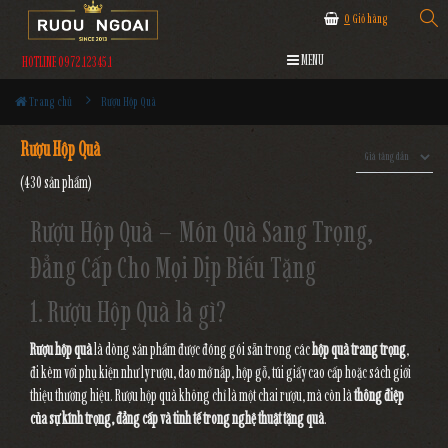
0
Giỏ hàng
MENU
HOTLINE 0972.12345.1
Trang chủ
Rượu Hộp Quà
Rượu Hộp Quà
(430 sản phẩm)
Rượu Hộp Quà – Món Quà Sang Trọng,
Đẳng Cấp Cho Mọi Dịp Biếu Tặng
1. Rượu Hộp Quà là gì?
Rượu hộp quà
là dòng sản phẩm được đóng gói sẵn trong các
hộp quà trang trọng
,
đi kèm với phụ kiện như ly rượu, dao mở nắp, hộp gỗ, túi giấy cao cấp hoặc sách giới
thiệu thương hiệu. Rượu hộp quà không chỉ là một chai rượu, mà còn là
thông điệp
của sự kính trọng, đẳng cấp và tinh tế trong nghệ thuật tặng quà
.