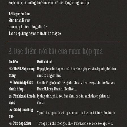
Rượu hộp quà thường được lựa chọn để biếu tặng trong các dịp:
Tết Nguyên Đán
Sinh nhật, lễ cưới
Quà tặng khách hàng, đối tác
Tặng sếp, tặng người thân, tri ân thầy cô
2. Đặc điểm nổi bật của rượu hộp quà
Ưu điểm
Mô tả chi tiết
🎁
Thiết kế hộp sang
Hộp gỗ, hộp da, hộp sơn mài hoặc hộp giấy ép kim đẹp mắt, thể hiện
trọng
đẳng cấp người tặng
🍷
Rượu nhập khẩu
Các thương hiệu nổi tiếng như Chivas, Hennessy, Johnnie Walker,
chính hãng
Martell, Remy Martin, Glenlivet…
🎀
Phụ kiện đi kèm đa
Ly thủy tinh, phễu rót, dao khui, cốc đá, sách thương hiệu, túi
dạng
đựng…
🔥
Giá trị quà tặng
Tạo ấn tượng mạnh với người nhận, thể hiện sự tri ân chân thành
cao
🎯
Phù hợp nhiều
Từ hộp quà phổ thông 500K – 1 triệu, đến các set cao cấp 3 – 10