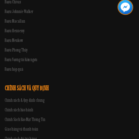
Rượu Chivas
Rượu Johnnie Walker
Rượu Macallan
Rượu Hennessy
Rượu Meukow
Rượu Phong Thủy
Rượu Vương tài kim ngưu
Rượu hộp quà
CHÍNH SÁCH VÀ QUY ĐỊNH
Chính sách & Quy định chung
Chính sách bảo hành
Chính Sách Bảo Mật Thông Tin
Giao hàng và thanh toán
Chính sách đổi trả hàng