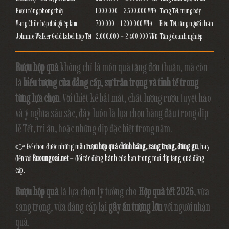
Rượu rồng phong thủy
1.000.000 – 2.500.000 VNĐ
Tặng Tết, trưng bày
Vang Chile hộp đôi gỗ ép kim
700.000 – 1.200.000 VNĐ
Biếu Tết, tặng người thân
Johnnie Walker Gold Label hộp Tết
2.000.000 – 2.400.000 VNĐ
Tặng doanh nghiệp
Rượu hộp quà
không chỉ là món quà tặng đơn thuần, mà còn
là
biểu tượng của đẳng cấp, sự trân trọng và tinh tế trong
từng lựa chọn
. Với thiết kế bắt mắt, chất lượng rượu tuyệt hảo
và ý nghĩa sâu sắc, đây luôn là lựa chọn hàng đầu trong dịp
lễ Tết, tri ân, hoặc những dịp đặc biệt trong năm.
👉 Để chọn được những mẫu
rượu hộp quà chính hãng, sang trọng, đúng gu
, hãy
đến với
Ruoungoai.net
– đối tác đồng hành của bạn trong mọi dịp tặng quà đẳng
cấp.
Rượu hộp quà
là lựa chọn lý tưởng cho
Hộp quà tết 2026
, vừa
sang trọng, vửa đẳng cấp lại
gây ấn tượng lớn
với người nhận
quà.