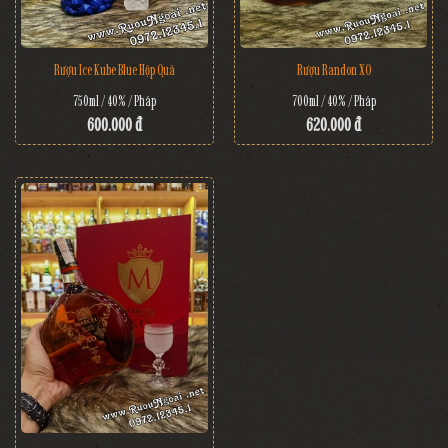
Rượu Ice Kube Blue Hộp Quà
Rượu Randon XO
750ml / 40% / Pháp
700ml / 40% / Pháp
600.000 đ
620.000 đ