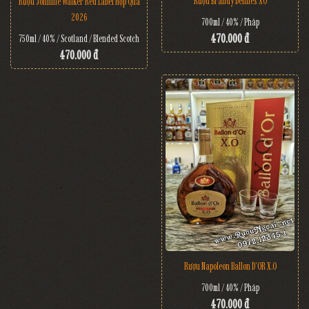
Rượu Brandy Dennes XO
Rượu Johnnie Walker Red Label Hộp Quà
2026
700ml / 40% / Pháp
470.000 đ
750ml / 40% / Scotland / Blended Scotch
470.000 đ
Rượu Napoleon Ballon D'OR X.O
700ml / 40% / Pháp
470.000 đ