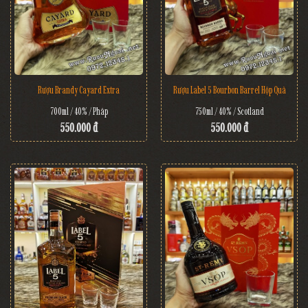
Rượu Brandy Cayard Extra
Rượu Label 5 Bourbon Barrel Hộp Quà
700ml / 40% / Pháp
750ml / 40% / Scotland
550.000 đ
550.000 đ