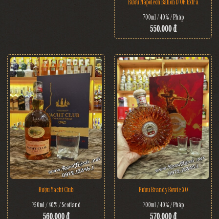
Rượu Napoleon Ballon D'OR Extra
700ml / 40% / Pháp
550.000 đ
Rượu Brandy Bowie XO
Rượu Yacht Club
700ml / 40% / Pháp
750ml / 40% / Scotland
570.000 đ
560.000 đ