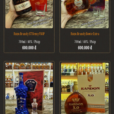
Rượu Brandy ST Remy VSOP
Rượu Brandy Bowie Extra
700ml / 40% / Pháp
700ml / 40% / Pháp
600.000 đ
600.000 đ