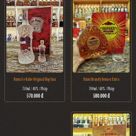
Rượu Brandy Dennes Extra
Rượu Ice Kube Original Hộp Quà
700ml / 40% / Pháp
750ml / 40% / Pháp
580.000 đ
570.000 đ