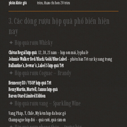
phân khúc giá
triệu, thậm chí hơn 20 triệu
3. Các dòng rượu hộp quà phổ biến hiện
nay
✦ Hộp quà rượu Whisky
Chivas Regal hộp quà
: 12, 18, 21 năm – hộp sơn mài, ly pha lê
Johnnie Walker Red/Black/Gold/Blue Label
– phiên bản Tết cực kỳ sang trọng
Ballantine’s, Dewar’s, Label 5 hộp quà Tết
✦ Hộp quà rượu Cognac – Brandy
Hennessy XO / VSOP hộp quà Tết
Remy Martin, Martell, Camus hộp quà
Baron Otard Limited Edition
✦ Hộp quà rượu vang – Sparkling Wine
Vang Pháp, Ý, Chile, Mỹ kèm hộp da hoặc gỗ
Champagne hộp đôi – quà cưới, quà cảm ơn