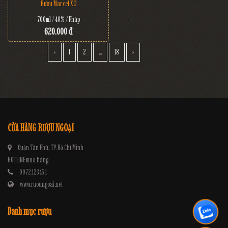
Rượu Marcel XO
700ml / 40% / Pháp
620.000 đ
«
1
2
...
18
»
CỬA HÀNG RƯỢU NGOẠI
Quận Tân Phú, TP. Hồ Chí Minh
HOTLINE mua hàng
0972.12345.1
www.ruoungoai.net
Danh mục rượu