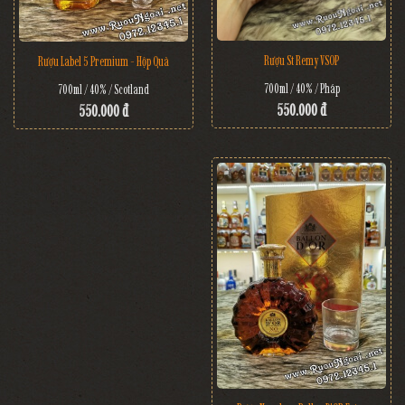
Rượu St Remy VSOP
Rượu Label 5 Premium - Hộp Quà
700ml / 40% / Pháp
700ml / 40% / Scotland
550.000 đ
550.000 đ