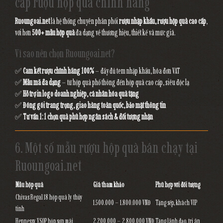
cấp rượu hộp quà chính hãng
Ruoungoai.net
là hệ thống chuyên phân phối
rượu nhập khẩu, rượu hộp quà cao cấp
,
với hơn
500+ mẫu hộp quà
đa dạng về thương hiệu, thiết kế và mức giá.
Vì sao nên chọn Ruoungoai.net?
✅
Cam kết rượu chính hãng 100%
– đầy đủ tem nhập khẩu, hóa đơn VAT
✅
Mẫu mã đa dạng
– từ hộp quà phổ thông đến hộp quà cao cấp, siêu độc lạ
✅
Hỗ trợ in logo doanh nghiệp, cá nhân hóa quà tặng
✅
Đóng gói trang trọng, giao hàng toàn quốc, bảo mật thông tin
✅
Tư vấn 1:1 chọn quà phù hợp ngân sách & đối tượng nhận
6. Một số mẫu rượu hộp quà bán chạy tại
Ruoungoai.net
Mẫu hộp quà
Giá tham khảo
Phù hợp với đối tượng
Chivas Regal 18 hộp quà ly thủy
1.500.000 – 1.800.000 VNĐ
Tặng sếp, khách VIP
tinh
Hennessy VSOP hộp sơn mài
2.200.000 – 2.800.000 VNĐ
Tặng lãnh đạo, tri ân