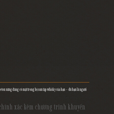
ngleton xứng đáng có mặt trong bộ sưu tập whisky của bạn – dù bạn là người
iá chính xác kèm chương trình khuyến