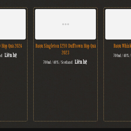
O Hộp Quà 2024
Rượu Singleton 12YO Dufftown Hộp Quà
Rượu Whisk
2023
Liên hệ
nd
700ml / 40% /
Liên hệ
700ml / 40% / Scotland