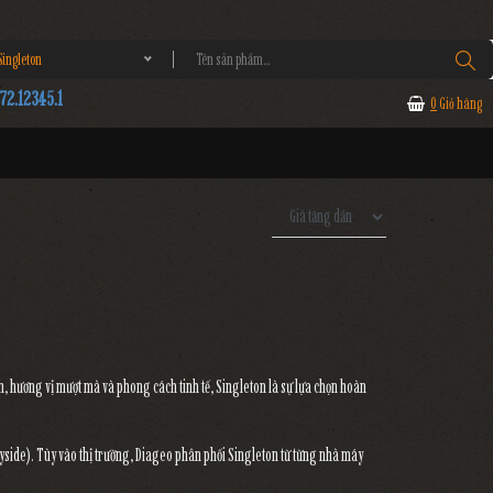
ngleton
2.12345.1
0
Giỏ hàng
n, hương vị mượt mà và phong cách tinh tế, Singleton là sự lựa chọn hoàn
yside). Tùy vào thị trường, Diageo phân phối Singleton từ từng nhà máy