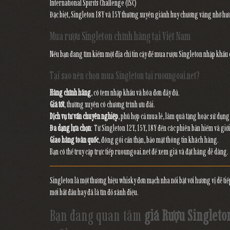
International Spirits Challenge (ISC)
Đặc biệt, Singleton 18Y và 15Y thường xuyên giành huy chương vàng nhờ hươ
Mua rượu Singleton chính hãng tại Việt Nam
Nếu bạn đang tìm kiếm một địa chỉ tin cậy để mua rượu Singleton nhập khẩu
Tại sao nên chọn mua Singleton tại ruoungoai.net?
Hàng chính hãng
, có tem nhập khẩu và hóa đơn đầy đủ.
Giá tốt
, thường xuyên có chương trình ưu đãi.
Dịch vụ tư vấn chuyên nghiệp
, phù hợp cả mua lẻ, làm quà tặng hoặc sử dụn
Đa dạng lựa chọn
: Từ Singleton 12Y, 15Y, 18Y đến các phiên bản hiếm và giới
Giao hàng toàn quốc
, đóng gói cẩn thận, bảo mật thông tin khách hàng.
Bạn có thể truy cập trực tiếp
ruoungoai.net
để xem giá và đặt hàng dễ dàng.
Singleton là một thương hiệu whisky đơn mạch nha nổi bật với hương vị dễ tiế
mới bắt đầu hay đã là tín đồ sành điệu.
Bạn đang quan tâm
giá Rượu Singleto