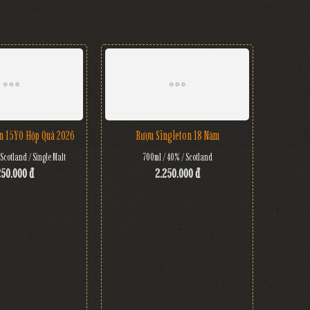
n 15YO Hộp Quà 2026
Rượu Singleton 18 Năm
Scotland / Single Malt
700ml / 40% / Scotland
250.000 đ
2.250.000 đ