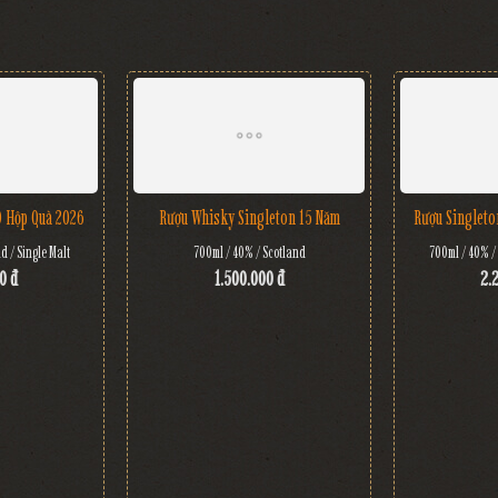
O Hộp Quà 2026
Rượu Whisky Singleton 15 Năm
Rượu Singleto
d / Single Malt
700ml / 40% / Scotland
700ml / 40% / 
0 đ
1.500.000 đ
2.