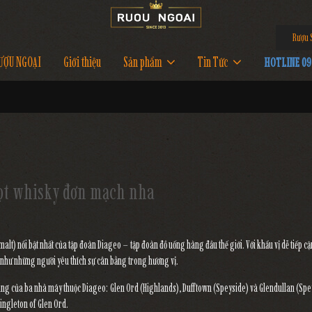
Rượu Si
ƯỢU NGOẠI
Giới thiệu
Sản phẩm
Tin Tức
HOTLINE 097
iọt whisky đơn mạch nha
lt) nổi bật nhất của tập đoàn Diageo – tập đoàn đồ uống hàng đầu thế giới. Với khẩu vị dễ tiếp cậ
 như những người yêu thích sự cân bằng trong hương vị.
hung của ba nhà máy thuộc Diageo: Glen Ord (Highlands), Dufftown (Speyside) và Glendullan (Spe
Singleton of Glen Ord.