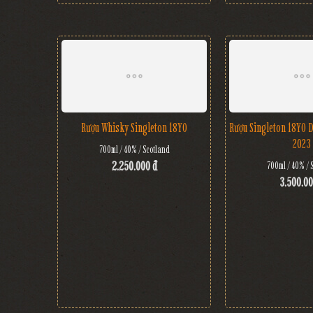
Rượu Whisky Singleton 18YO
Rượu Singleton 18YO 
2023
700ml / 40% / Scotland
2.250.000 đ
700ml / 40% / 
3.500.00