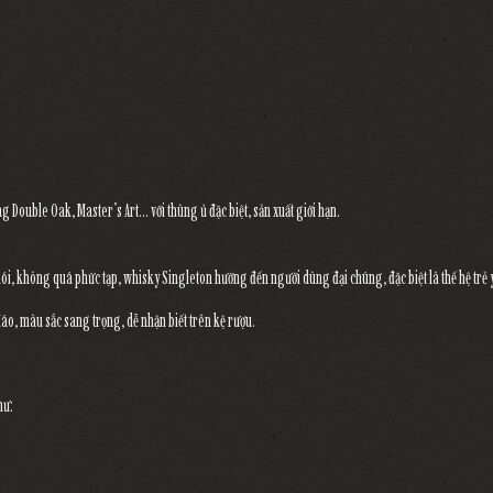
 Double Oak, Master’s Art… với thùng ủ đặc biệt, sản xuất giới hạn.
ói, không quá phức tạp, whisky Singleton hướng đến người dùng đại chúng, đặc biệt là thế hệ trẻ 
áo, màu sắc sang trọng, dễ nhận biết trên kệ rượu.
hư: