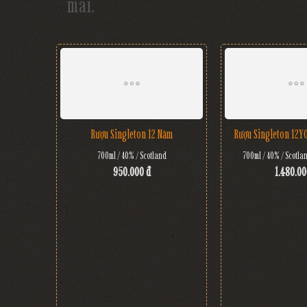
mãi.
Rượu Singleton 12 Năm
Rượu Singleton 12Y
700ml / 40% / Scotland
700ml / 40% / Scotlan
950.000 đ
1.480.00