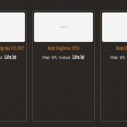
Hộp Quà Tết 2022
Rượu Singleton 39YO
Rượu S
Liên hệ
Liên hệ
nd
700ml / 40% / Scotland
700ml / 40% /