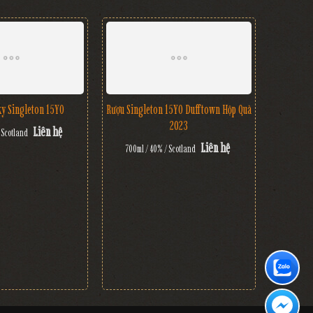
y Singleton 15YO
Rượu Singleton 15YO Dufftown Hộp Quà
2023
Liên hệ
 Scotland
Liên hệ
700ml / 40% / Scotland