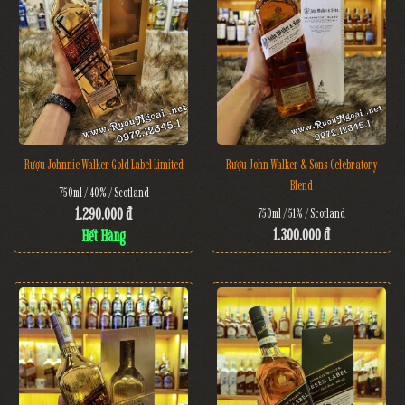
Rượu Johnnie Walker Gold Label Limited
Rượu John Walker & Sons Celebratory
Blend
750ml / 40% / Scotland
1.290.000 đ
750ml / 51% / Scotland
1.300.000 đ
Hết Hàng