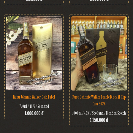
Rượu Johnnie Walker Gold Label
Rượu Johnnie Walker Double Black 1L Hộp
Quà 2026
750ml / 40% / Scotland
1.000.000 đ
1000ml / 40% / Scotland / Blended Scotch
1.150.000 đ