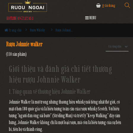
0
Giỏ hàng
MENU
HOTLINE 0972.12345.1
Trang chủ
Rượu Whisky
Rượu Johnnie walker
Rượu Johnnie walker
(110 sản phẩm)
Giới thiệu và đánh giá chi tiết thương
hiệu rượu Johnnie Walker
1. Tổng quan về thương hiệu Johnnie Walker
Johnnie Walker là một trong những thương hiệu whisky nổi tiếng nhất thế giới, có
mặt ở hơn 180 quốc gia và là biểu tượng toàn cầu của rượu whisky Scotch. Với biểu
tượng "người đàn ông sải bước" (Striding Man) và triết lý "Keep Walking" đầy cảm
hứng, Johnnie Walker không chỉ là một loại rượu, mà còn là biểu tượng của sự bền
bỉ, tiến bộ và thành công.