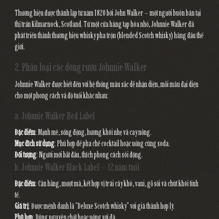
Thương hiệu được thành lập từ năm 1820 bởi John Walker – một người buôn bán tại
thị trấn Kilmarnock, Scotland. Từ một cửa hàng tạp hóa nhỏ, Johnnie Walker đã
phát triển thành thương hiệu whisky pha trộn (blended Scotch whisky) hàng đầu thế
giới.
2. Phân loại các dòng rượu Johnnie Walker
Johnnie Walker được biết đến với hệ thống màu sắc dễ nhận diện, mỗi màu đại diện
cho một phong cách và độ tuổi khác nhau:
a. Johnnie Walker Red Label
Đặc điểm
: Mạnh mẽ, sống động, hương khói nhẹ và cay nồng.
Mục đích sử dụng
: Phù hợp để pha chế cocktail hoặc uống cùng soda.
Đối tượng
: Người mới bắt đầu, thích phong cách sôi động.
b. Johnnie Walker Black Label – 12 năm tuổi
Đặc điểm
: Cân bằng, mượt mà, kết hợp vị trái cây khô, vani, gỗ sồi và chút khói tinh
tế.
Giá trị
: Được mệnh danh là "Deluxe Scotch whisky" với giá thành hợp lý.
Phù hợp
: Dùng nguyên chất hoặc uống với đá.