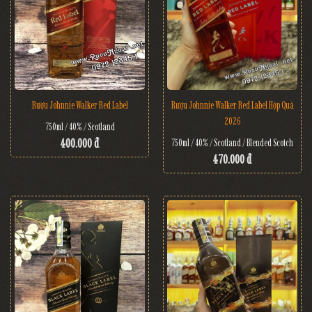
Rượu Johnnie Walker Red Label
Rượu Johnnie Walker Red Label Hộp Quà
2026
750ml / 40% / Scotland
400.000 đ
750ml / 40% / Scotland / Blended Scotch
470.000 đ