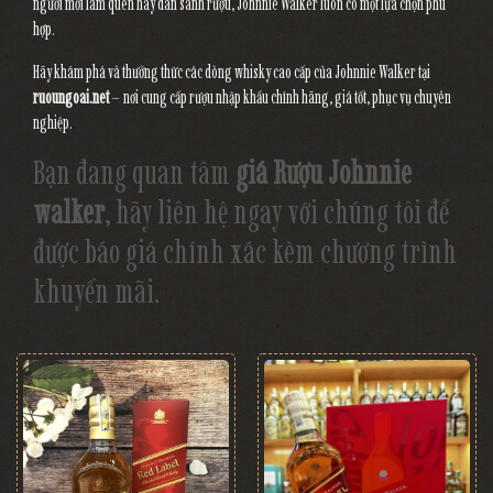
người mới làm quen hay dân sành rượu, Johnnie Walker luôn có một lựa chọn phù
hợp.
Hãy khám phá và thưởng thức các dòng whisky cao cấp của Johnnie Walker tại
ruoungoai.net
– nơi cung cấp rượu nhập khẩu chính hãng, giá tốt, phục vụ chuyên
nghiệp.
Bạn đang quan tâm
giá Rượu Johnnie
walker
, hãy liên hệ ngay với chúng tôi để
được báo giá chính xác kèm chương trình
khuyến mãi.