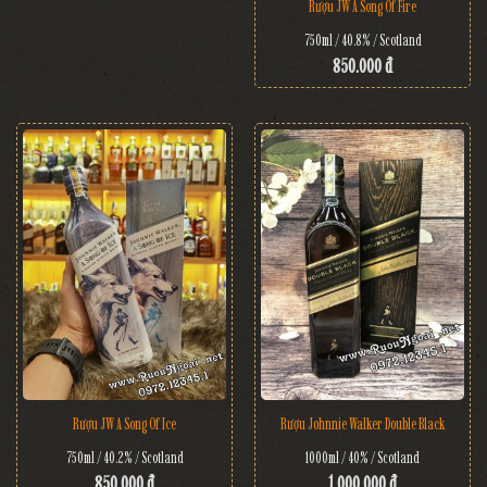
Rượu JW A Song Of Fire
750ml / 40.8% / Scotland
850.000 đ
Rượu JW A Song Of Ice
Rượu Johnnie Walker Double Black
750ml / 40.2% / Scotland
1000ml / 40% / Scotland
850.000 đ
1.000.000 đ