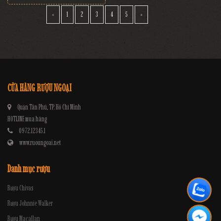
«
1
2
3
4
5
»
CỬA HÀNG RƯỢU NGOẠI
Quận Tân Phú, TP. Hồ Chí Minh
HOTLINE mua hàng
0972.12345.1
www.ruoungoai.net
Danh mục rượu
Rượu Chivas
Rượu Johnnie Walker
Rượu Macallan