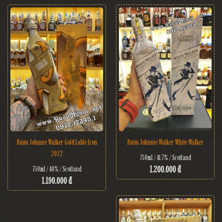
Rượu Johnnie Walker Gold Lable Icon
Rượu Johnnie Walker White Walker
2022
750ml / 41.7% / Scotland
1.200.000 đ
750ml / 40% / Scotland
1.190.000 đ