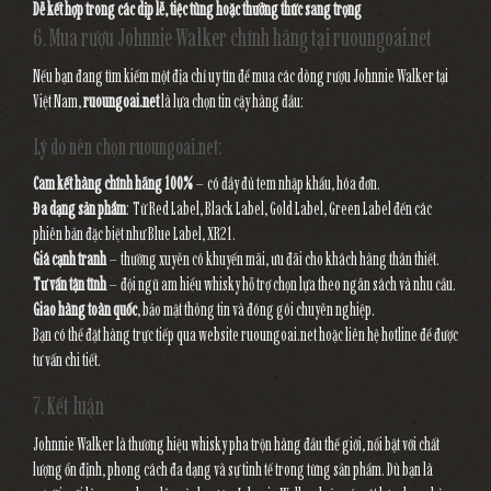
Dễ kết hợp trong các dịp lễ, tiệc tùng hoặc thưởng thức sang trọng
6. Mua rượu Johnnie Walker chính hãng tại ruoungoai.net
Nếu bạn đang tìm kiếm một địa chỉ uy tín để mua các dòng rượu Johnnie Walker tại
Việt Nam,
ruoungoai.net
là lựa chọn tin cậy hàng đầu:
Lý do nên chọn ruoungoai.net:
Cam kết hàng chính hãng 100%
– có đầy đủ tem nhập khẩu, hóa đơn.
Đa dạng sản phẩm
: Từ Red Label, Black Label, Gold Label, Green Label đến các
phiên bản đặc biệt như Blue Label, XR21.
Giá cạnh tranh
– thường xuyên có khuyến mãi, ưu đãi cho khách hàng thân thiết.
Tư vấn tận tình
– đội ngũ am hiểu whisky hỗ trợ chọn lựa theo ngân sách và nhu cầu.
Giao hàng toàn quốc
, bảo mật thông tin và đóng gói chuyên nghiệp.
Bạn có thể đặt hàng trực tiếp qua website
ruoungoai.net
hoặc liên hệ hotline để được
tư vấn chi tiết.
7. Kết luận
Johnnie Walker là thương hiệu whisky pha trộn hàng đầu thế giới, nổi bật với chất
lượng ổn định, phong cách đa dạng và sự tinh tế trong từng sản phẩm. Dù bạn là