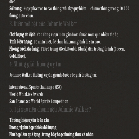
điển.
Số lượng
: Được pha trộn từ các thùng whisky quý hiếm – chỉ một thùng trong 10.000
thùng được chọn.
3. Điểm nổi bật của Johnnie Walker
Chất lượng ổn định
: Các dòng rượu luôn giữ được chuẩn mực qua nhiều thế hệ.
Tính biểu tượng
: Dễ nhận biết, dễ chọn lựa, mang tính di sản cao.
Phong cách đa dạng
: Từ trẻ trung (Red, Double Black) đến trưởng thành (Green,
Gold, Blue).
4. Những giải thưởng uy tín
Johnnie Walker thường xuyên giành được các giải thưởng tại:
International Spirits Challenge (ISC)
World Whiskies Awards
San Francisco World Spirits Competition
5. Tại sao nên chọn rượu Johnnie Walker?
Thương hiệu uy tín toàn cầu
Hương vị phù hợp nhiều đối tượng
Phù hợp làm quà tặng, trưng bày hoặc thưởng thức cá nhân