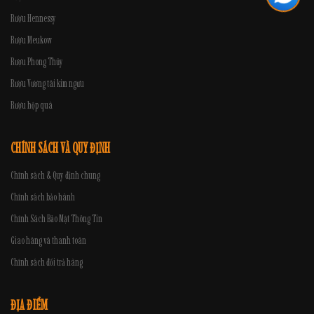
Rượu Hennessy
Rượu Meukow
Rượu Phong Thủy
Rượu Vương tài kim ngưu
Rượu hộp quà
CHÍNH SÁCH VÀ QUY ĐỊNH
Chính sách & Quy định chung
Chính sách bảo hành
Chính Sách Bảo Mật Thông Tin
Giao hàng và thanh toán
Chính sách đổi trả hàng
ĐỊA ĐIỂM