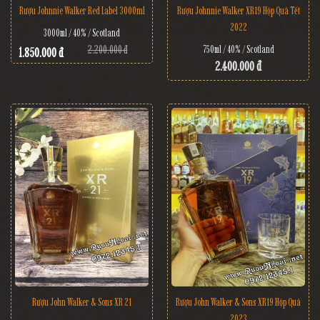
Rượu Johnnie Walker Red Label 3000ml
Rượu Johnnie Walker XR19 Hộp Quà Tết
2022
3000ml / 40% / Scotland
2.200.000 đ
750ml / 40% / Scotland
1.850.000 đ
2.400.000 đ
Rượu John Walker & Sons XR 21
Rượu John Walker & Sons XR19 Hộp Quà
2023