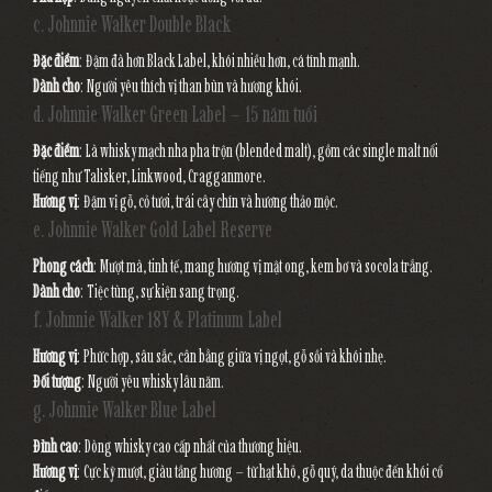
c. Johnnie Walker Double Black
Đặc điểm
: Đậm đà hơn Black Label, khói nhiều hơn, cá tính mạnh.
Dành cho
: Người yêu thích vị than bùn và hương khói.
d. Johnnie Walker Green Label – 15 năm tuổi
Đặc điểm
: Là whisky mạch nha pha trộn (blended malt), gồm các single malt nổi
tiếng như Talisker, Linkwood, Cragganmore.
Hương vị
: Đậm vị gỗ, cỏ tươi, trái cây chín và hương thảo mộc.
e. Johnnie Walker Gold Label Reserve
Phong cách
: Mượt mà, tinh tế, mang hương vị mật ong, kem bơ và socola trắng.
Dành cho
: Tiệc tùng, sự kiện sang trọng.
f. Johnnie Walker 18Y & Platinum Label
Hương vị
: Phức hợp, sâu sắc, cân bằng giữa vị ngọt, gỗ sồi và khói nhẹ.
Đối tượng
: Người yêu whisky lâu năm.
g. Johnnie Walker Blue Label
Đỉnh cao
: Dòng whisky cao cấp nhất của thương hiệu.
Hương vị
: Cực kỳ mượt, giàu tầng hương – từ hạt khô, gỗ quý, da thuộc đến khói cổ