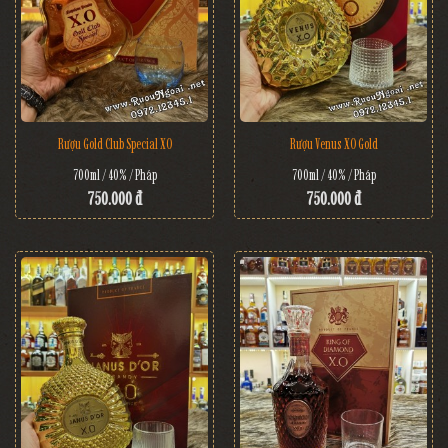
Rượu Gold Club Special XO
Rượu Venus XO Gold
700ml / 40% / Pháp
700ml / 40% / Pháp
750.000 đ
750.000 đ