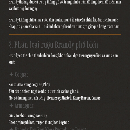
Brandy thường được ủ trong thùng gỗ sồi trong nhiều năm để tăng thêm độ mềm mại
và phức hợp hương vị.
Brandy không chỉ là loại rượu đơn thuần, mà là
di sản của châu Âu
, đặc biệt là nước
Pháp, Tây Ban Nha và Ý – nơi tinh thần nghệ nhân được gìn giữ qua hàng trăm năm.
2. Phân loại rượu Brandy phổ biến
Brandy có thể chia thành nhiều dòng khác nhau dựa trên nguyên liệu và vùng sản
xuất:
✦ Cognac
Sản xuất tại vùng Cognac, Pháp
Yêu cầu nghiêm ngặt về nho, quy trình và thời gian ủ
Một số thương hiệu nổi tiếng:
Hennessy, Martell, Remy Martin, Camus
✦ Armagnac
Cũng từ Pháp, vùng Gascony
Phong vị mạnh hơn, truyền thống hơn Cognac
✦ Brandy Tây Ban Nha (Brandy de Jerez)