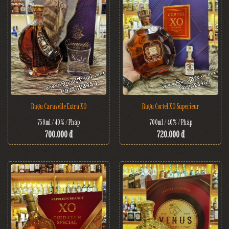
Rượu Caravelle Extra XO
Rượu Cortel XO Superieur
750ml / 40% / Pháp
700ml / 40% / Pháp
700.000 đ
720.000 đ