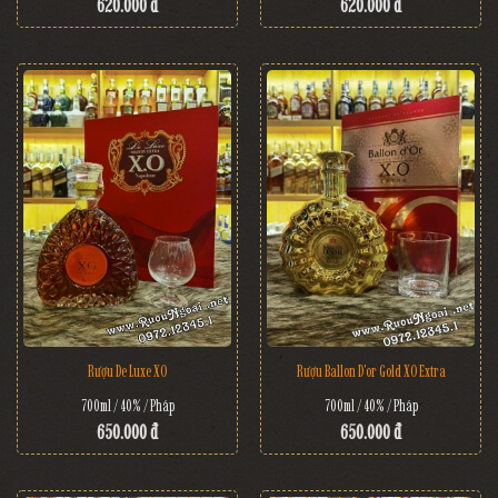
620.000 đ
620.000 đ
Rượu De Luxe XO
Rượu Ballon D'or Gold XO Extra
700ml / 40% / Pháp
700ml / 40% / Pháp
650.000 đ
650.000 đ