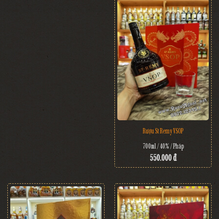
Rượu St Remy VSOP
700ml / 40% / Pháp
550.000 đ