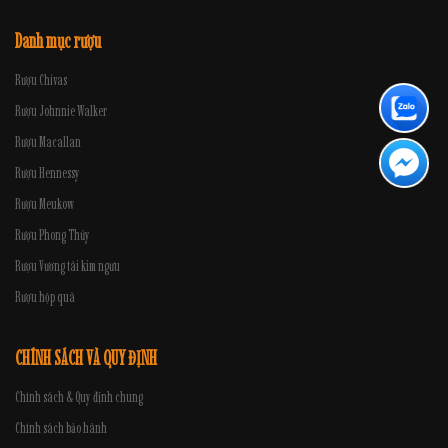
Danh mục rượu
Rượu Chivas
Rượu Johnnie Walker
Rượu Macallan
Rượu Hennessy
Rượu Meukow
Rượu Phong Thủy
Rượu Vương tài kim ngưu
Rượu hộp quà
CHÍNH SÁCH VÀ QUY ĐỊNH
Chính sách & Quy định chung
Chính sách bảo hành