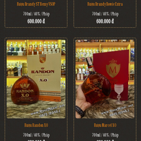
Rượu Brandy ST Remy VSOP
Rượu Brandy Bowie Extra
700ml / 40% / Pháp
700ml / 40% / Pháp
600.000 đ
600.000 đ
Rượu Randon XO
Rượu Marcel XO
700ml / 40% / Pháp
700ml / 40% / Pháp