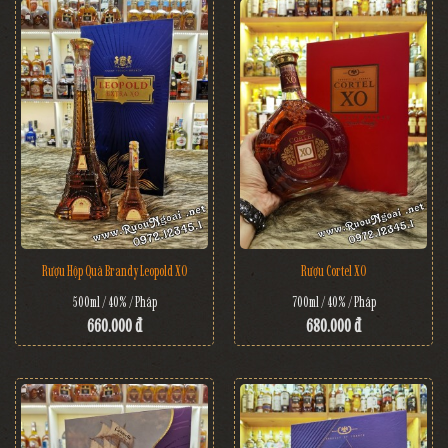
Rượu Hộp Quà Brandy Leopold XO
Rượu Cortel XO
500ml / 40% / Pháp
700ml / 40% / Pháp
660.000 đ
680.000 đ