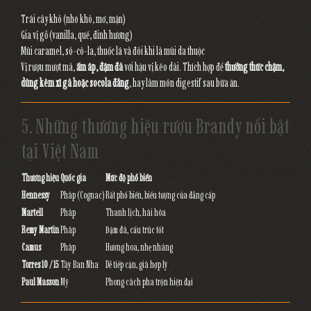
Trái cây khô (nho khô, mơ, mận)
Gia vị gỗ (vanilla, quế, đinh hương)
Mùi caramel, sô-cô-la, thuốc lá và đôi khi là mùi da thuộc
Vị rượu mượt mà,
ấm áp, đậm đà
với hậu vị kéo dài. Thích hợp để
thưởng thức chậm,
dùng kèm xì gà hoặc socola đắng
, hay làm món digestif sau bữa ăn.
5. Những thương hiệu rượu Brandy nổi bật
tại Việt Nam
Thương hiệu
Quốc gia
Mức độ phổ biến
Hennessy
Pháp (Cognac)
Rất phổ biến, biểu tượng của đẳng cấp
Martell
Pháp
Thanh lịch, hài hòa
Remy Martin
Pháp
Đậm đà, cấu trúc tốt
Camus
Pháp
Hương hoa, nhẹ nhàng
Torres 10 / 15
Tây Ban Nha
Dễ tiếp cận, giá hợp lý
Paul Masson
Mỹ
Phong cách pha trộn hiện đại