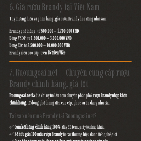
6. Giá rượu Brandy tại Việt Nam
Tùy thương hiệu và phân hạng, giá rượu Brandy dao động như sau:
Brandy phổ thông: từ
500.000 – 1.200.000 VNĐ
Dòng VSOP: từ
1.500.000 – 3.000.000 VNĐ
Dòng XO: từ
3.500.000 – 10.000.000 VNĐ
Brandy siêu cao cấp: trên
15 triệu VNĐ
7. Ruoungoai.net – Chuyên cung cấp rượu
Brandy chính hãng, giá tốt
Ruoungoai.net
là địa chỉ uy tín lâu năm chuyên phân phối
rượu Brandy nhập khẩu
chính hãng
, từ dòng phổ thông đến cao cấp, phục vụ đa dạng nhu cầu:
Tại sao nên mua Brandy tại Ruoungoai.net?
✅
Cam kết hàng chính hãng 100%
, đầy đủ tem, giấy tờ nhập khẩu
✅
Sở hữu gần 100 mẫu rượu Brandy
từ các thương hiệu danh tiếng thế giới