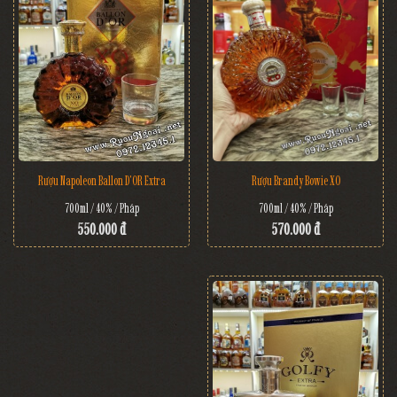
Rượu Brandy Bowie XO
Rượu Napoleon Ballon D'OR Extra
700ml / 40% / Pháp
700ml / 40% / Pháp
570.000 đ
550.000 đ