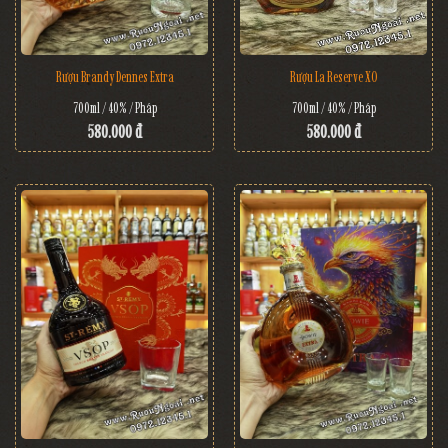
Rượu Brandy Dennes Extra
Rượu La Reserve XO
700ml / 40% / Pháp
700ml / 40% / Pháp
580.000 đ
580.000 đ