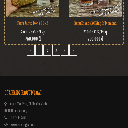
Rượu Janus D'or XO Gold
Rượu Brandy XO King Of Diamond
700ml / 40% / Pháp
700ml / 40% / Pháp
750.000 đ
750.000 đ
«
1
2
3
4
»
CỬA HÀNG RƯỢU NGOẠI
Quận Tân Phú, TP. Hồ Chí Minh
HOTLINE mua hàng
0972.12345.1
www.ruoungoai.net