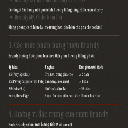
Có vị ngọt đặc trưng nhờ quá trình ủ trong thùng từng chứa rượu sherry
✦ Brandy Mỹ, Chile, Nam Phi
Mang phong cách hiện đại, trẻ trung hơn, phổ biến cho pha chế cocktail
3. Các mức phân hạng rượu Brandy
Brandy thường được phân loại theo thời gian ủ trong thùng gỗ sồi:
Ký hiệu
Ý nghĩa
Thời gian ủ tối thiểu
VS (Very Special)
Trẻ, tươi, dùng pha chế
≥ 2 năm
VSOP (Very Superior Old Pale)
Cân bằng, mềm mượt
≥ 4 năm
XO (Extra Old)
Phức hợp, đậm đà
≥ 10 năm
Extra, Hors d’Age
Rượu lâu năm, siêu cao cấp
≥ 15 năm hoặc hơn
4. Hương vị đặc trưng của rượu Brandy
Rượu Brandy sở hữu
mùi hương tinh tế
với các nốt: