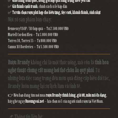
✅
Giao hàng toàn quốc, đóng gói hộp quà sang trọng theo yêu cầu
✅
Giá thành cạnh tranh
, chính sách sỉ lẻ hấp dẫn
✅
Tư vấn chọn rượu phù hợp cho biếu tặng, tiệc cưới, khánh thành, sinh nhật
Một số sản phẩm bán chạy:
Hennessy VSOP / XO hộp quà – Từ 2.500.000 VNĐ
Martell Cordon Bleu – Từ 3.800.000 VNĐ
Torres 10, Torres 15 – Từ 800.000 VNĐ
Camus XO Borderies – Từ 5.500.000 VNĐ
Rượu Brandy
không chỉ là một thức uống, mà còn là
tinh hoa
nghệ thuật chưng cất mang hơi thở châu Âu quý phái
. Từ
những bữa tiệc sang trọng đến món quà đẳng cấp biếu đối tác,
Brandy luôn mang lại sự lịch lãm và tinh tế.
👉 Nếu bạn đang tìm nơi mua
rượu Brandy chính hãng, giá tốt, mẫu mã đa dạng
,
hãy ghé ngay
Ruoungoai.net
– lựa chọn số 1 của người sành rượu tại Việt Nam.
📌 Thông tin liên hệ: