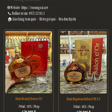
🌐 Website:
https://ruoungoai.net
📞 Hotline tư vấn:
0972.12345.1
🏠 Giao hàng toàn quốc – Hỗ trợ gói quà – Hóa đơn đầy đủ
Rượu Brandy Dennes XO
Rượu Napoleon Ballon D'OR X.O
700ml / 40% / Pháp
700ml / 40% / Pháp