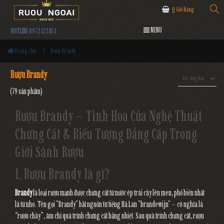
0
Giỏ hàng
MENU
HOTLINE 0972.12345.1
Trang chủ
Rượu Brandy
Rượu Brandy
(79 sản phẩm)
Rượu Brandy – Tinh Hoa Của Nghệ Thuật
Chưng Cất & Biểu Tượng Đẳng Cấp Trong
Giới Sành Rượu
1. Rượu Brandy là gì?
Brandy
là loại rượu mạnh được chưng cất từ nước ép trái cây lên men, phổ biến nhất
là từ nho. Tên gọi "Brandy" bắt nguồn từ tiếng Hà Lan "brandewijn" – có nghĩa là
“rượu cháy”, ám chỉ quá trình chưng cất bằng nhiệt. Sau quá trình chưng cất, rượu