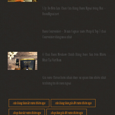
5 Lý Do Nên Lựa Chọn Cửa Hàng Rượu Ngoại Đồng Nai –
RuouNgoai.net
Rượu Courvoisier – Di sản Cognac nước Pháp & Top 7 chai
Courvoisier đáng mua nhất
6 Chai Rượu Meukow Chính Hãng Được Săn Đón Nhiều
Nhất Tại Việt Nam
Giá rượu Chivas luôn nhận được sự quan tâm nhiều nhất
từ những tín đồ rượu ngoại
cửa hàng bán kệ rượu thiên nga
cửa hàng bán giá đỡ rượu thiên nga
shop bán kệ rượu thiên nga
shop bán giá đỡ rượu thiên nga