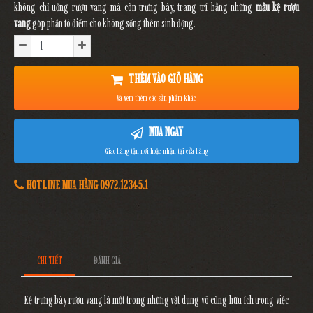
không chỉ uống rượu vang mà còn trưng bày, trang trí bằng những
mẫu kệ rượu
vang
góp phần tô điểm cho không sống thêm sinh động.
THÊM VÀO GIỎ HÀNG
Và xem thêm các sản phẩm khác
MUA NGAY
Giao hàng tận nơi hoặc nhận tại cửa hàng
HOTLINE MUA HÀNG 0972.12345.1
CHI TIẾT
ĐÁNH GIÁ
Kệ trưng bày rượu vang
là một trong những vật dụng vô cùng hữu ích trong việc