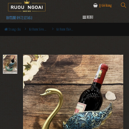
0
Giỏ hàng
MENU
HOTLINE 0972.12345.1
Trang chủ
Kệ Rượu Siêu Đẹp
Kệ Rượu Thiên Nga MS11