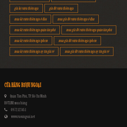
giá kệ rượu thiên nga
giá đỡ rượu thiên nga
mua kệ rượu thiên nga ở đâu
mua giá đỡ rượu thiên nga ở đâu
mua kệ rượu thiên nga quận tân phú
mua giá đỡ rượu thiên nga quận tân phú
mua kệ rượu thiên nga tphcm
mua giá đỡ rượu thiên nga tphcm
mua kệ rượu thiên nga uy tín giá rẻ
mua giá đỡ rượu thiên nga uy tín giá rẻ
CỬA HÀNG RƯỢU NGOẠI
Quận Tân Phú, TP. Hồ Chí Minh
HOTLINE mua hàng
0972.12345.1
www.ruoungoai.net