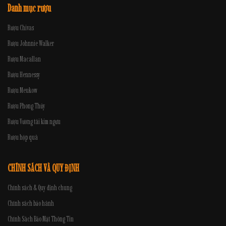
Danh mục rượu
Rượu Chivas
Rượu Johnnie Walker
Rượu Macallan
Rượu Hennessy
Rượu Meukow
Rượu Phong Thủy
Rượu Vương tài kim ngưu
Rượu hộp quà
CHÍNH SÁCH VÀ QUY ĐỊNH
Chính sách & Quy định chung
Chính sách bảo hành
Chính Sách Bảo Mật Thông Tin