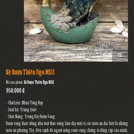
Kệ Rượu Thiên Nga MS11
Mã sản phẩm:
Kệ Rượu Thiên Nga MS11
950.000 đ
- Chất Liệu: Nhựa Tổng Hợp
- Xuất Xứ: Trung Quốc
- Chức Năng: Trưng Bày Rượu Vang
Rượu vang được dùng như một thức uống làm dậy mùi vị các món ăn đặc biệt là những
món ăn phương Tây. Bên cạnh đó người uống rượu cũng chứng tỏ đẳng cấp của mình,