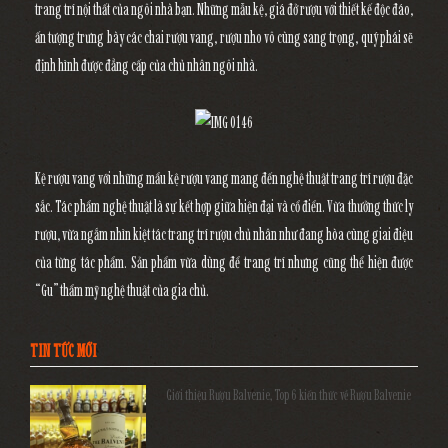
trang trí nội thất của ngôi nhà bạn. Những mẫu kệ, giá đở rượu với thiết kế độc đáo,
ấn tượng trưng bày các chai rượu vang, rượu nho vô cùng sang trọng, quý phái sẽ
định hình được đẳng cấp của chủ nhân ngôi nhà.
Kệ rượu vang
với những mẩu kệ rượu vang mang đến nghệ thuật trang trí rượu đặc
sắc. Tác phẩm nghệ thuật là sự kết hợp giữa hiện đại và cổ điển. Vừa thưởng thức ly
rượu, vừa ngắm nhìn kiệt tác
trang trí rượu
chủ nhân như đang hòa cùng giai điệu
của từng tác phẩm. Sản phẩm vừa dùng để trang trí nhưng cũng thể hiện được
“Gu” thẩm mỹ nghệ thuật của gia chủ.
TIN TỨC MỚI
Giới thiệu Rượu Balvenie, Top 6 kiến thức về Rượu Balvenie