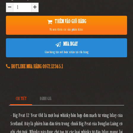
THÊM VÀO GIỎ HÀNG
Và xem thêm các sản phẩm khác
MUA NGAY
Giao hàng tận nơi hoặc nhận tại cửa hàng
HOTLINE MUA HÀNG 0972.12345.1
CHI TIẾT
ĐÁNH GIÁ
- Big Peat 12 Year Old là một loại whisky hỗn hợp đơn mạch từ vùng Islay của
Scotland. Đây là phiên bản đầu tiên trong chuỗi Big Peat của Douglas Laing có
ghi chú tuổi. Whisky này được chế tạo từ các loại whisky từ đảo Islay, mang lại