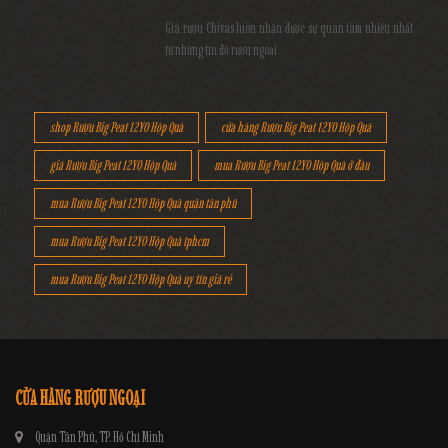
Giá rượu Chivas luôn nhận được sự quan tâm nhiều nhất
từ những tín đồ rượu ngoại
shop Rượu Big Peat 12YO Hộp Quà
cửa hàng Rượu Big Peat 12YO Hộp Quà
giá Rượu Big Peat 12YO Hộp Quà
mua Rượu Big Peat 12YO Hộp Quà ở đâu
mua Rượu Big Peat 12YO Hộp Quà quận tân phú
mua Rượu Big Peat 12YO Hộp Quà tphcm
mua Rượu Big Peat 12YO Hộp Quà uy tín giá rẻ
CỬA HÀNG RƯỢU NGOẠI
Quận Tân Phú, TP. Hồ Chí Minh