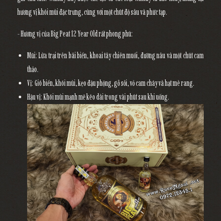
hương vị khói mùi đặc trưng, cùng với một chút độ sâu và phức tạp.
- Hương vị của Big Peat 12 Year Old rất phong phú:
Mũi: Lửa trại trên bãi biển, khoai tây chiên muối, đường nâu và một chút cam
thảo.
Vị: Gió biển, khói mùi, kẹo đậu phộng, gỗ sồi, vỏ cam cháy và hạt mè rang.
Hậu vị: Khói mùi mạnh mẽ kéo dài trong vài phút sau khi uống.