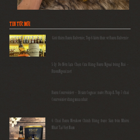
TIN TỨC MỚI
Giới thiệu Rượu Balvenie, Top 6 kiến thức về Rượu Balvenie
5 Lý Do Nên Lựa Chọn Cửa Hàng Rượu Ngoại Đồng Nai –
RuouNgoai.net
Rượu Courvoisier – Di sản Cognac nước Pháp & Top 7 chai
Courvoisier đáng mua nhất
6 Chai Rượu Meukow Chính Hãng Được Săn Đón Nhiều
Nhất Tại Việt Nam