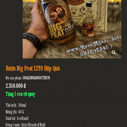
Rượu Big Peat 12YO Hộp Quà
Mã sản phẩm:
5014218814903CT1870
2.350.000 đ
Tặng 1 con vịt quay
Thể tích: 700ml
Nồng độ: 46%
Xuất xứ: Scotland
Dòng rượu: Islay Blended Malt