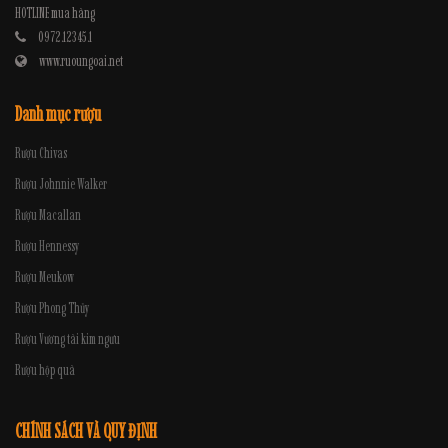
HOTLINE mua hàng
0972.12345.1
www.ruoungoai.net
Danh mục rượu
Rượu Chivas
Rượu Johnnie Walker
Rượu Macallan
Rượu Hennessy
Rượu Meukow
Rượu Phong Thủy
Rượu Vương tài kim ngưu
Rượu hộp quà
CHÍNH SÁCH VÀ QUY ĐỊNH