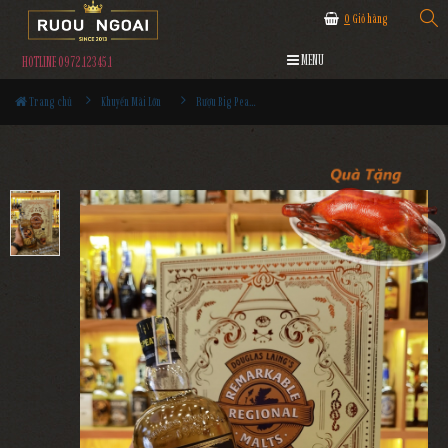
0
Giỏ hàng
MENU
HOTLINE 0972.12345.1
Trang chủ
Khuyến Mãi Lớn
Rượu Big Peat 12YO Hộp Quà