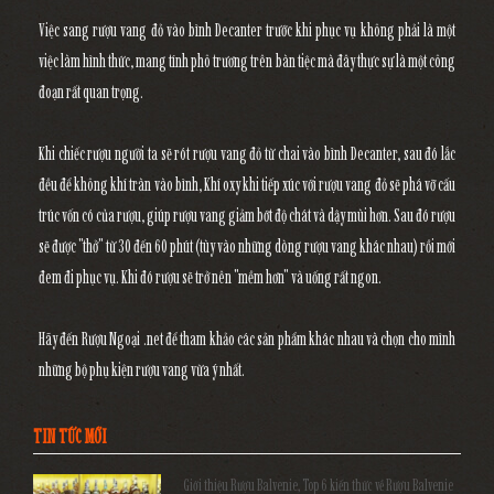
Việc sang rượu vang đỏ vào bình Decanter trước khi phục vụ không phải là một
việc làm hình thức, mang tính phô trương trên bàn tiệc mà đây thực sự là một công
đoạn rất quan trọng.
Khi chiếc rượu người ta sẽ rót rượu vang đỏ từ chai vào bình Decanter, sau đó lắc
đều để không khí tràn vào bình, Khí oxy khi tiếp xúc với rượu vang đỏ sẽ phá vỡ cấu
trúc vốn có của rượu, giúp rượu vang giảm bớt độ chát và dậy mùi hơn. Sau đó rượu
sẽ được "thở" từ 30 đến 60 phút (tùy vào những dòng rượu vang khác nhau) rồi mới
đem đi phục vụ. Khi đó rượu sẽ trở nên "mềm hơn" và uống rất ngon.
Hãy đến Rượu Ngoại .net để tham khảo các sản phẩm khác nhau và chọn cho mình
những bộ phụ kiện rượu vang vừa ý nhất.
TIN TỨC MỚI
Giới thiệu Rượu Balvenie, Top 6 kiến thức về Rượu Balvenie