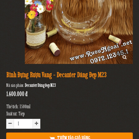
Bình Đựng Rượu Vang - Decanter Dáng Đẹp M23
Mã sản phẩm:
Decanter Dáng Đẹp M23
1.400.000 đ
Thể tích: 1500ml
Xuất xứ: Tiệp
THÊM VÀO GIỎ HÀNG