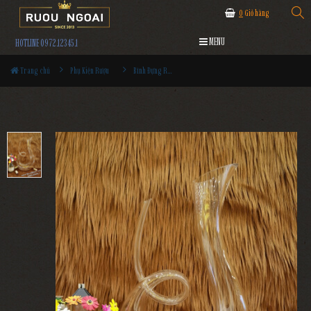
0
Giỏ hàng
MENU
HOTLINE 0972.12345.1
Trang chủ
Phụ Kiện Rượu
Bình Đựng Rượu Vang - Decanter Dáng Đẹp M23