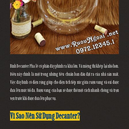
Bình Decanter Pha lê có phần đáy phình ra khá lớn. Và miệng thì khép lại nhỏ hơn.
Điều này chính là một trong những tiêu chuẩn ban đầu đặt ra của nhà sản xuất.
Việc đáy bình có diện rộng giúp cho diện tích tiếp xúc giữa rượu vang và oxi được
đưa lên mức tối đa. Rượu vang của bạn sẽ được thở một cách nhanh chóng và trọn
vẹn trước khi được đưa lên phục vụ.
Vì Sao Nên Sử Dụng Decanter?