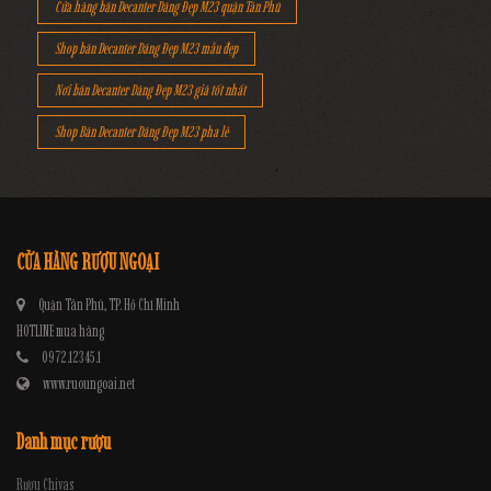
Cửa hàng bán Decanter Dáng Đẹp M23 quận Tân Phú
Shop bán Decanter Dáng Đẹp M23 mẫu đẹp
Nơi bán Decanter Dáng Đẹp M23 giá tốt nhất
Shop Bán Decanter Dáng Đẹp M23 pha lê
CỬA HÀNG RƯỢU NGOẠI
Quận Tân Phú, TP. Hồ Chí Minh
HOTLINE mua hàng
0972.12345.1
www.ruoungoai.net
Danh mục rượu
Rượu Chivas