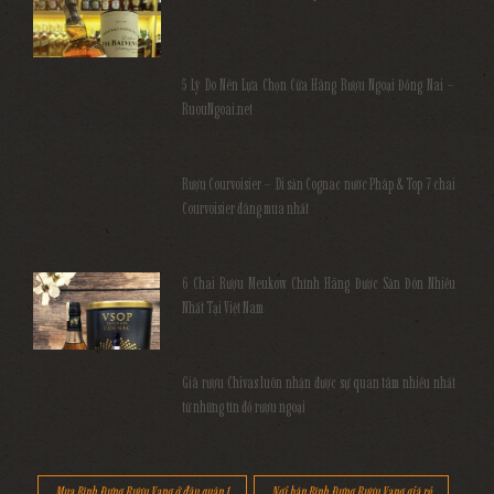
5 Lý Do Nên Lựa Chọn Cửa Hàng Rượu Ngoại Đồng Nai –
RuouNgoai.net
Rượu Courvoisier – Di sản Cognac nước Pháp & Top 7 chai
Courvoisier đáng mua nhất
6 Chai Rượu Meukow Chính Hãng Được Săn Đón Nhiều
Nhất Tại Việt Nam
Giá rượu Chivas luôn nhận được sự quan tâm nhiều nhất
từ những tín đồ rượu ngoại
Mua Bình Đựng Rượu Vang ở đâu quận 1
Nơi bán Bình Đựng Rượu Vang giá rẻ