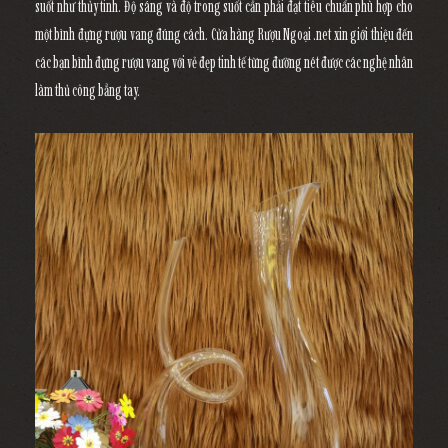
suốt như thủy tinh. Độ sáng và độ trong suốt cần phải đạt tiêu chuẩn phù hợp cho
một bình đựng rượu vang đúng cách. Cửa hàng Rượu Ngoại .net xin giới thiệu đến
các bạn bình đựng rượu vang với vẻ đẹp tinh tế từng đường nét được các nghệ nhân
làm thủ công bẳng tay.