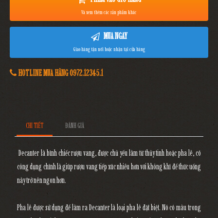
Và xem thêm các sản phẩm khác
MUA NGAY
Giao hàng tận nơi hoặc nhận tại cửa hàng
HOTLINE MUA HÀNG 0972.12345.1
CHI TIẾT
ĐÁNH GIÁ
Decanter là bình chiếc rượu vang, được chủ yếu làm từ thủy tinh hoặc pha lê, có
công dụng chính là giúp rượu vang tiếp xúc nhiều hơn với không khí để thức uống
này trở nên ngon hơn.
Pha lê được sử dụng để làm ra Decanter là loại pha lê đặt biệt. Nó có màu trong