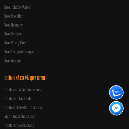
Rượu Johnnie Walker
Rượu Macallan
Rượu Hennessy
Rượu Meukow
Rượu Phong Thủy
Rượu Vương tài kim ngưu
Rượu hộp quà
CHÍNH SÁCH VÀ QUY ĐỊNH
Chính sách & Quy định chung
Chính sách bảo hành
Chính Sách Bảo Mật Thông Tin
Giao hàng và thanh toán
Chính sách đổi trả hàng