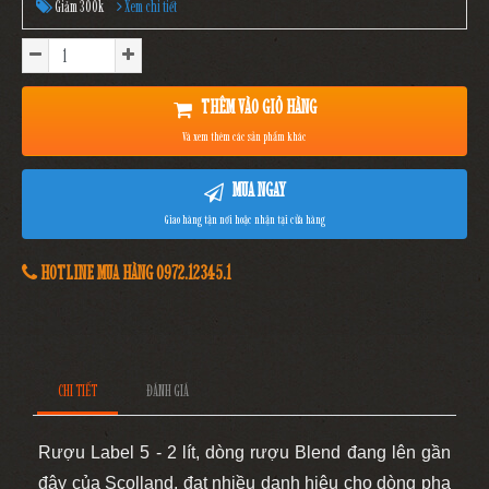
Giảm 300k
Xem chi tiết
THÊM VÀO GIỎ HÀNG
Và xem thêm các sản phẩm khác
MUA NGAY
Giao hàng tận nơi hoặc nhận tại cửa hàng
HOTLINE MUA HÀNG 0972.12345.1
CHI TIẾT
ĐÁNH GIÁ
Rượu Label 5 -
2
lít, dòng rượu Blend đang lên gần
đây của Scolland, đạt nhiều danh hiệu cho dòng pha