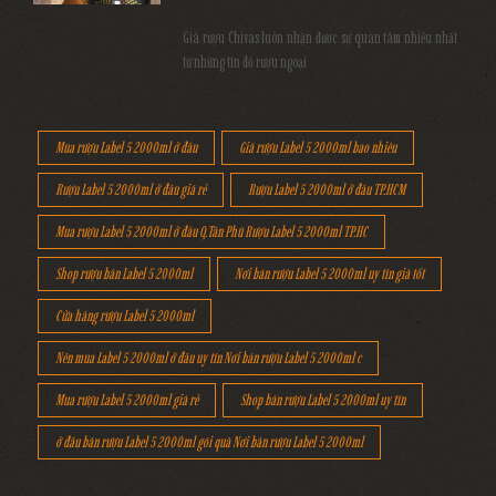
Giá rượu Chivas luôn nhận được sự quan tâm nhiều nhất
từ những tín đồ rượu ngoại
Mua rượu Label 5 2000ml ở đâu
Giá rượu Label 5 2000ml bao nhiêu
Rượu Label 5 2000ml ở đâu giá rẻ
Rượu Label 5 2000ml ở đâu TP.HCM
Mua rượu Label 5 2000ml ở đâu Q.Tân Phú Rượu Label 5 2000ml TP.HC
Shop rượu bán Label 5 2000ml
Nơi bán rượu Label 5 2000ml uy tín giá tốt
Cửa hàng rượu Label 5 2000ml
Nên mua Label 5 2000ml ở đâu uy tín Nơi bán rượu Label 5 2000ml c
Mua rượu Label 5 2000ml giá rẻ
Shop bán rượu Label 5 2000ml uy tín
ở đâu bán rượu Label 5 2000ml gói quà Nơi bán rượu Label 5 2000ml