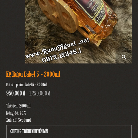
Kệ Rượu Label 5 - 2000ml
Mã sản phẩm:
Label 5 - 2000ml
950.000 đ
1.250.000 đ
Thể tích: 2000ml
Nồng độ: 40%
Xuất xứ: Scotland
CHƯƠNG TRÌNH KHUYẾN MÃI