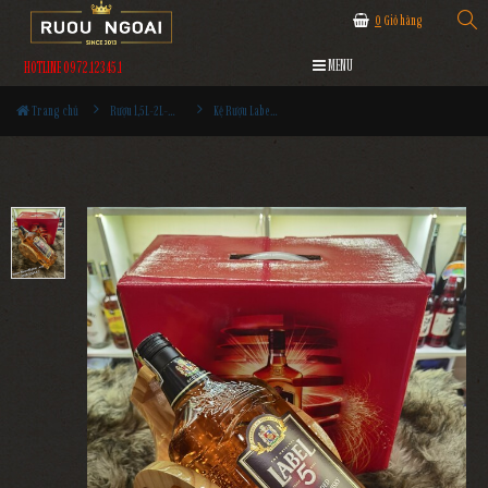
0
Giỏ hàng
MENU
HOTLINE 0972.12345.1
Trang chủ
Rượu 1,5L-2L-3L-4,5L
Kệ Rượu Label 5 - 2000ml