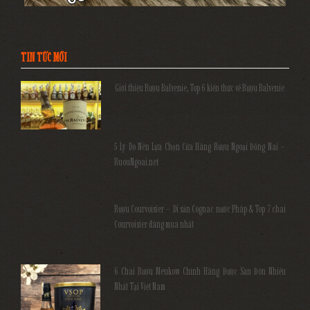
TIN TỨC MỚI
Giới thiệu Rượu Balvenie, Top 6 kiến thức về Rượu Balvenie
5 Lý Do Nên Lựa Chọn Cửa Hàng Rượu Ngoại Đồng Nai –
RuouNgoai.net
Rượu Courvoisier – Di sản Cognac nước Pháp & Top 7 chai
Courvoisier đáng mua nhất
6 Chai Rượu Meukow Chính Hãng Được Săn Đón Nhiều
Nhất Tại Việt Nam