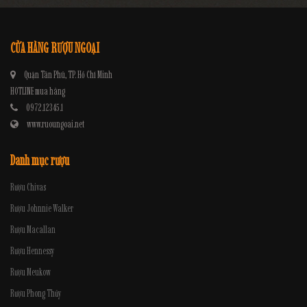
CỬA HÀNG RƯỢU NGOẠI
Quận Tân Phú, TP. Hồ Chí Minh
HOTLINE mua hàng
0972.12345.1
www.ruoungoai.net
Danh mục rượu
Rượu Chivas
Rượu Johnnie Walker
Rượu Macallan
Rượu Hennessy
Rượu Meukow
Rượu Phong Thủy