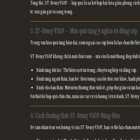
Tổng thể,
ST-Rémy VSOP – hộp quà
là sự kết hợp hài hòa giữa
phong cách 
tế, vừa gần gũi và sang trọng.
5. ST-Rémy VSOP – Món quà tặng ý nghĩa và đẳng cấp
Trong văn hóa quà tặng hiện đại,
rượu ngoại cao cấp
luôn là lựa chọn thể hiệ
ST-Rémy VSOP
không chỉ là một chai rượu – mà còn là
một thông điệp tinh t
Dành tặng đối tác: Thể hiện sự trân trọng, chuyên nghiệp và đẳng cấp.
Dành tặng người thân, bạn bè: Biểu tượng của lời chúc sức khỏe, hạnh p
Dành cho bản thân: Một niềm thưởng thức tinh tế, giúp thư giãn và tận h
Với thiết kế hộp quà chỉn chu, màu sắc rực rỡ và hương vị trứ danh,
ST-Rémy
6. Cách thưởng thức ST-Rémy VSOP đúng điệu
Để cảm nhận trọn vẹn hương vị của
ST-Rémy VSOP
, bạn có thể lựa chọn một 