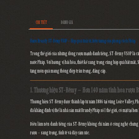
CHI TIẾT
ĐÁNH GIÁ
Rượu Brandy ST-Rémy VSOP – Hộp quà tinh tế, biểu tượng của phong cách Pháp
Trong thế giới của những dòng rượu mạnh danh tiếng,
ST-Rémy VSOP
là cá
nước Pháp. Với hương vị hài hòa, thiết kế sang trọng cùng hộp quà bắt mắt,
tặng món quà mang thông điệp trân trọng, đẳng cấp.
1. Thương hiệu ST-Rémy – Hơn 140 năm tinh hoa rượu 
Thương hiệu
ST-Rémy
được thành lập từ năm 1886 tại vùng Loire Valley, P
đã khẳng định vị thế là
nhà sản xuất Brandy Pháp số 1 thế giới
, có mặt tại hơn
Điều làm nên danh tiếng của ST-Rémy không chỉ nằm ở công nghệ chưng cấ
rượu – sang trọng, tinh tế và đầy cảm xúc.