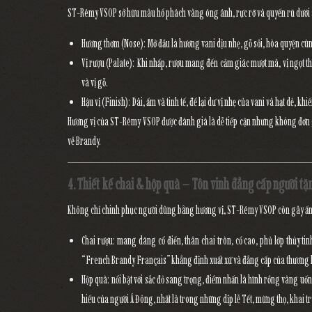
ST-Rémy VSOP
sở hữu
màu hổ phách vàng óng ánh
, rực rỡ và quyến rũ dướ
Hương thơm (Nose):
Mở đầu là hương vani dịu nhẹ, gỗ sồi, hòa quyện cù
Vị rượu (Palate):
Khi nhấp, rượu mang đến cảm giác mượt mà, vị ngọt th
và vị gỗ.
Hậu vị (Finish):
Dài, ấm và tinh tế, để lại dư vị nhẹ của vani và hạt dẻ, kh
Hương vị của
ST-Rémy VSOP
được đánh giá là
dễ tiếp cận nhưng không đơn
về Brandy.
4. Thiết kế chai & hộp quà – Tôn vinh đẳng cấp người tặ
Không chỉ chinh phục người dùng bằng hương vị,
ST-Rémy VSOP
còn gây ấn
Chai rượu:
mang dáng cổ điển, thân chai tròn, cổ cao, phủ lớp thủy t
“French Brandy Français” khẳng định xuất xứ và đẳng cấp của thương 
Hộp quà:
nổi bật với sắc
đỏ sang trọng
, điểm nhấn là hình
rồng vàng uốn
hiếu của người Á Đông, nhất là trong những dịp lễ Tết, mừng thọ, khai t