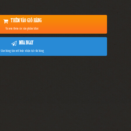
THÊM VÀO GIỎ HÀNG
Và xem thêm các sản phẩm khác
MUA NGAY
Giao hàng tận nơi hoặc nhận tại cửa hàng