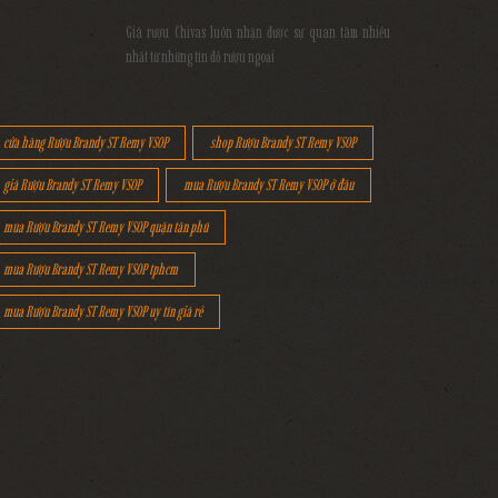
Giá rượu Chivas luôn nhận được sự quan tâm nhiều
nhất từ những tín đồ rượu ngoại
cửa hàng Rượu Brandy ST Remy VSOP
shop Rượu Brandy ST Remy VSOP
giá Rượu Brandy ST Remy VSOP
mua Rượu Brandy ST Remy VSOP ở đâu
mua Rượu Brandy ST Remy VSOP quận tân phú
mua Rượu Brandy ST Remy VSOP tphcm
mua Rượu Brandy ST Remy VSOP uy tín giá rẻ