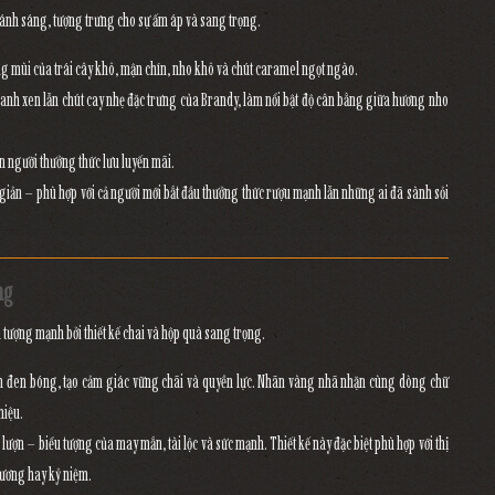
i ánh sáng, tượng trưng cho sự ấm áp và sang trọng.
ng mùi của trái cây khô, mận chín, nho khô và chút caramel ngọt ngào.
anh xen lẫn chút cay nhẹ đặc trưng của Brandy, làm nổi bật độ cân bằng giữa hương nho
iến người thưởng thức lưu luyến mãi.
 giản
– phù hợp với cả người mới bắt đầu thưởng thức rượu mạnh lẫn những ai đã sành sỏi
ng
 tượng mạnh bởi
thiết kế chai và hộp quà sang trọng
.
inh đen bóng, tạo cảm giác vững chãi và quyền lực. Nhãn vàng nhã nhặn cùng dòng chữ
hiệu.
 lượn
– biểu tượng của may mắn, tài lộc và sức mạnh. Thiết kế này đặc biệt phù hợp với thị
rương hay kỷ niệm.