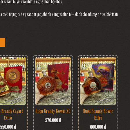
rời và tâm huyết của những nghệ nhân bậc thầy.
là biểu tượng của
sự sang trọng, thành công và tinh tế
– dành cho những người biết trân
 Brandy Cayard
Rượu Brandy Bowie XO
Rượu Brandy Bowie
Extra
Extra
570.000 đ
550.000 đ
600.000 đ