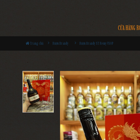
CỬA HÀNG R
Trang chủ
Rượu Brandy
Rượu Brandy ST Remy VSOP