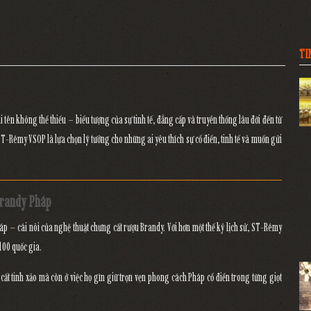
TI
i tên không thể thiếu – biểu tượng của sự tinh tế, đẳng cấp và truyền thống lâu đời đến từ
ST-Rémy VSOP
là lựa chọn lý tưởng cho những ai yêu thích sự cổ điển, tinh tế và muốn gửi
Brandy Pháp
háp – cái nôi của nghệ thuật chưng cất rượu Brandy. Với hơn
một thế kỷ lịch sử
, ST-Rémy
 100 quốc gia.
t tinh xảo mà còn ở việc họ gìn giữ trọn vẹn
phong cách Pháp cổ điển
trong từng giọt