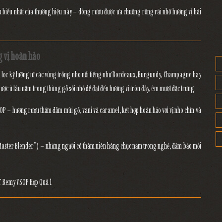
u biểu nhất của thương hiệu này – dòng rượu được ưa chuộng rộng rãi nhờ hương vị hài
g vị hoàn hảo
 lọc kỹ lưỡng từ các vùng trồng nho nổi tiếng như Bordeaux, Burgundy, Champagne hay
được ủ lâu năm trong
thùng gỗ sồi nhỏ
để đạt đến hương vị tròn đầy, êm mượt đặc trưng.
SOP – hương rượu thấm đẫm mùi gỗ, vani và caramel, kết hợp hoàn hảo với vị nho chín và
 (“Master Blender”) – những người có thâm niên hàng chục năm trong nghề, đảm bảo mỗi