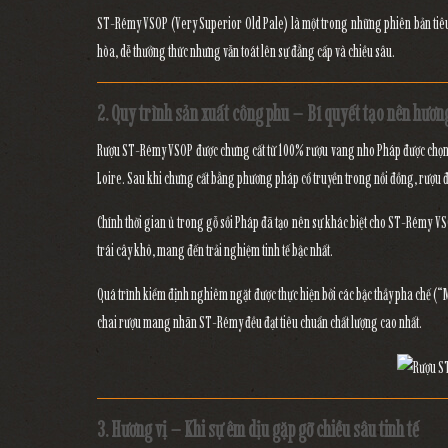
ST-Rémy VSOP (Very Superior Old Pale)
là một trong những phiên bản tiê
hòa, dễ thưởng thức nhưng vẫn toát lên sự đẳng cấp và chiều sâu.
2. Quy trình sản xuất công phu – Bí quyết tạo nên hươn
Rượu
ST-Rémy VSOP
được chưng cất từ
100% rượu vang nho Pháp
được chọn
Loire. Sau khi chưng cất bằng
phương pháp cổ truyền trong nồi đồng
, rượu 
Chính thời gian ủ trong gỗ sồi Pháp đã tạo nên sự khác biệt cho ST-Rémy V
trái cây khô, mang đến trải nghiệm tinh tế bậc nhất.
Quá trình kiểm định nghiêm ngặt được thực hiện bởi các bậc thầy pha chế
chai rượu mang nhãn ST-Rémy đều đạt tiêu chuẩn chất lượng cao nhất.
3. Hương vị – Khi sự êm dịu gặp gỡ chiều sâu tinh tế