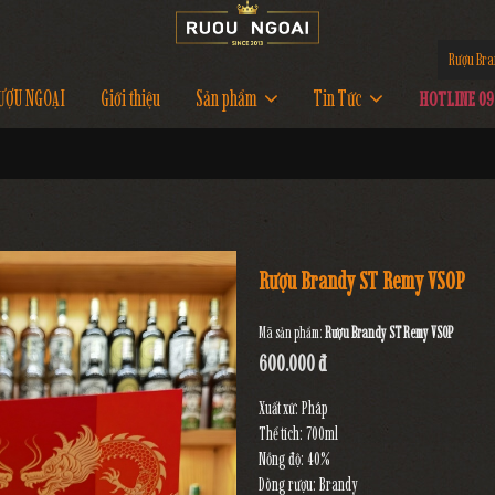
Rượu Br
ƯỢU NGOẠI
Giới thiệu
Sản phẩm
Tin Tức
HOTLINE 097
Rượu Brandy ST Remy VSOP
Mã sản phẩm:
Rượu Brandy ST Remy VSOP
600.000 đ
Xuất xứ: Pháp
Thể tích: 700ml
Nồng độ: 40%
Dòng rượu: Brandy