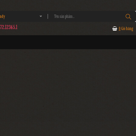
andy
2.12345.1
0
Giỏ hàng