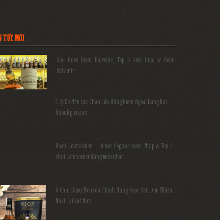
N TỨC MỚI
Giới thiệu Rượu Balvenie, Top 6 kiến thức về Rượu
Balvenie
5 Lý Do Nên Lựa Chọn Cửa Hàng Rượu Ngoại Đồng Nai –
RuouNgoai.net
Rượu Courvoisier – Di sản Cognac nước Pháp & Top 7
chai Courvoisier đáng mua nhất
6 Chai Rượu Meukow Chính Hãng Được Săn Đón Nhiều
Nhất Tại Việt Nam