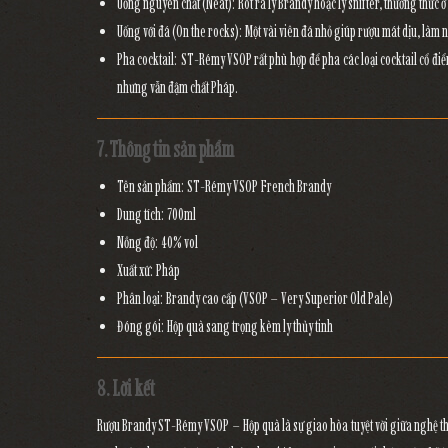
Uống nguyên chất (Neat):
Rót ra ly Brandy hoặc ly snifter, thưởng thức
Uống với đá (On the rocks):
Một vài viên đá nhỏ giúp rượu mát dịu, làm nổ
Pha cocktail:
ST-Rémy VSOP rất phù hợp để pha các loại cocktail cổ đ
nhưng vẫn đậm chất Pháp.
7. Thông tin sản phẩm
Tên sản phẩm:
ST-Rémy VSOP French Brandy
Dung tích:
700ml
Nồng độ:
40% vol
Xuất xứ:
Pháp
Phân loại:
Brandy cao cấp (VSOP – Very Superior Old Pale)
Đóng gói:
Hộp quà sang trọng kèm ly thủy tinh
8. Lời kết
Rượu Brandy ST-Rémy VSOP – Hộp quà
là sự giao hòa tuyệt vời giữa
nghệ th