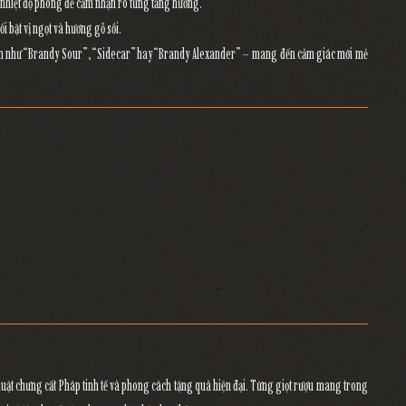
 ở nhiệt độ phòng để cảm nhận rõ từng tầng hương.
i bật vị ngọt và hương gỗ sồi.
iển như “Brandy Sour”, “Sidecar” hay “Brandy Alexander” – mang đến cảm giác mới mẻ
uật chưng cất Pháp tinh tế
và
phong cách tặng quà hiện đại
. Từng giọt rượu mang trong