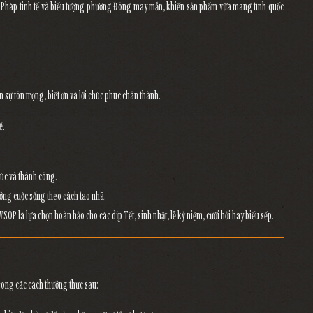
Pháp tinh tế
và
biểu tượng phương Đông may mắn
, khiến sản phẩm vừa mang tính quốc
n sự tôn trọng, biết ơn và lời chúc phúc chân thành.
ế
.
húc và thành công.
ưởng cuộc sống theo cách tao nhã.
 VSOP
là lựa chọn hoàn hảo cho
các dịp Tết, sinh nhật, lễ kỷ niệm, cưới hỏi hay biếu sếp
.
trong các cách thưởng thức sau: