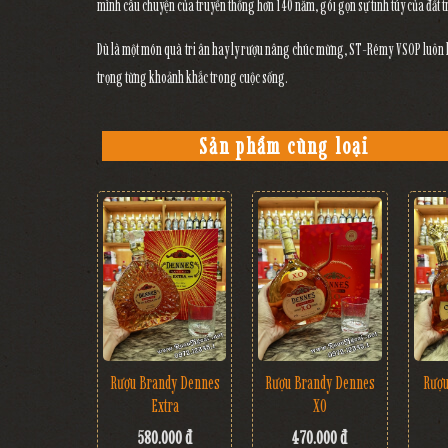
mình câu chuyện của truyền thống hơn 140 năm, gói gọn sự tinh túy của đất t
Dù là một món quà tri ân hay ly rượu nâng chúc mừng,
ST-Rémy VSOP
luôn 
trọng từng khoảnh khắc trong cuộc sống.
Sản phẩm cùng loại
Rượu Brandy Dennes
Rượu Brandy Dennes
Rượu
Extra
XO
580.000 đ
470.000 đ