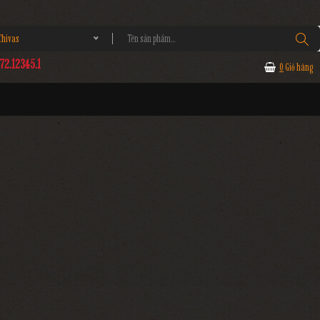
hivas
2.12345.1
0
Giỏ hàng