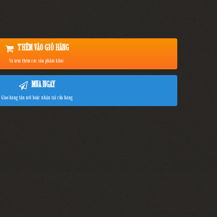
THÊM VÀO GIỎ HÀNG
Và xem thêm các sản phẩm khác
MUA NGAY
Giao hàng tận nơi hoặc nhận tại cửa hàng