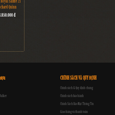
 Royal Salute 21
ichard Quinn
3.850.000 đ
rượu
CHÍNH SÁCH VÀ QUY ĐỊNH
Chính sách & Quy định chung
Walker
Chính sách bảo hành
Chính Sách Bảo Mật Thông Tin
Giao hàng và thanh toán