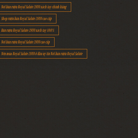
Nơi bán rượu Royal Salute 28YO xách tay chính hãng
Shop rượu bán Royal Salute 28YO cao cấp
Bán rượu Royal Salute 28YO xách tay 100%
Nơi bán rượu Royal Salute 28YO cao cấp
Nên mua Royal Salute 28YO ở đâu uy tín Nơi bán rượu Royal Salute