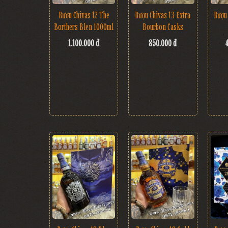
Rượu Chivas 12 The
Rượu Chivas 13 Extra
Rượu 
Borthers Blen 1000ml
Bourbon Casks
1.100.000 đ
850.000 đ