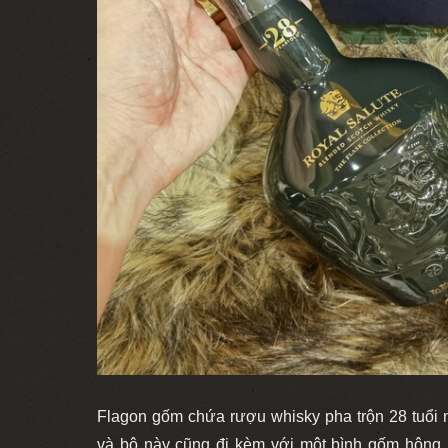
Flagon gốm chứa rượu whisky pha trộn 28 tuổi
và bộ này cũng đi kèm với một bình gốm hông. 