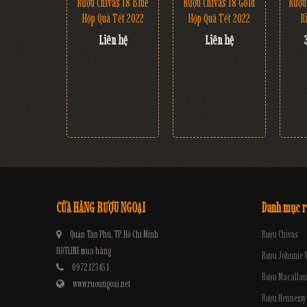
Rượu Chivas 18 Blue
Rượu Chivas 18 Gold
Rượu
Hộp Quà Tết 2022
Hộp Quà Tết 2022
R
Liên hệ
Liên hệ
CỬA HÀNG RƯỢU NGOẠI
Danh mục 
Quận Tân Phú, TP. Hồ Chí Minh
Rượu Chivas
HOTLINE mua hàng
Rượu Johnnie 
0972.12345.1
Rượu Macallan
www.ruoungoai.net
Rượu Hennessy