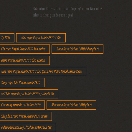
Giá rượu Chivas luôn nhận được sự quan tâm nhiều
nhất từ những tín đồ rượu ngoại
Tp.HCM
Mua rượu Royal Salute 28YO ở đâu
Giá rượu Royal Salute 28YO bao nhiêu
Rượu Royal Salute 28YO ở đâu giá rẻ
Rượu Royal Salute 28YO ở đâu TP.HCM
Mua rượu Royal Salute 28YO ở đâu Q.Tân Phú Rượu Royal Salute 28YO
Shop rượu bán Royal Salute 28YO
Nơi bán rượu Royal Salute 28YO uy tín giá tốt
Cửa hàng rượu Royal Salute 28YO
Mua rượu Royal Salute 28YO giá rẻ
Shop bán rượu Royal Salute 28YO uy tín
ở đâu bán rượu Royal Salute 28YO xách tay