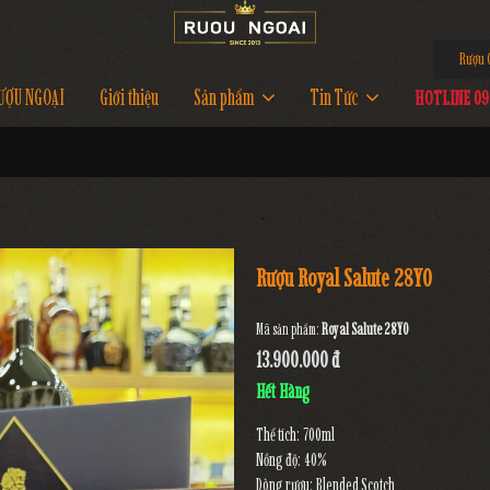
Rượu C
ƯỢU NGOẠI
Giới thiệu
Sản phẩm
Tin Tức
HOTLINE 097
Rượu Royal Salute 28YO
Mã sản phẩm:
Royal Salute 28YO
13.900.000 đ
Hết Hàng
Thể tích: 700ml
Nồng độ: 40%
Dòng rượu: Blended Scotch