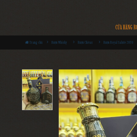
CỬA HÀNG R
Trang chủ
Rượu Whisky
Rượu Chivas
Rượu Royal Salute 28YO