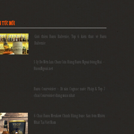
N TỨC MỚI
Giới thiệu Rượu Balvenie, Top 6 kiến thức về Rượu
Balvenie
5 Lý Do Nên Lựa Chọn Cửa Hàng Rượu Ngoại Đồng Nai –
RuouNgoai.net
Rượu Courvoisier – Di sản Cognac nước Pháp & Top 7
chai Courvoisier đáng mua nhất
6 Chai Rượu Meukow Chính Hãng Được Săn Đón Nhiều
Nhất Tại Việt Nam