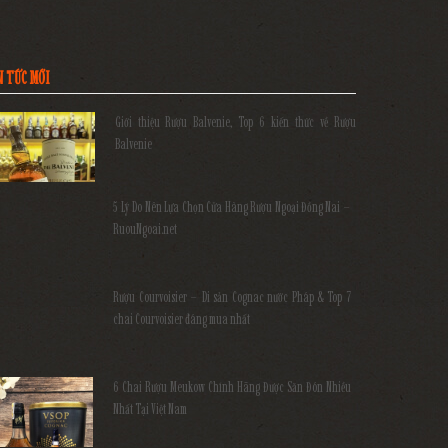
N TỨC MỚI
Giới thiệu Rượu Balvenie, Top 6 kiến thức về Rượu
Balvenie
5 Lý Do Nên Lựa Chọn Cửa Hàng Rượu Ngoại Đồng Nai –
RuouNgoai.net
Rượu Courvoisier – Di sản Cognac nước Pháp & Top 7
chai Courvoisier đáng mua nhất
6 Chai Rượu Meukow Chính Hãng Được Săn Đón Nhiều
Nhất Tại Việt Nam