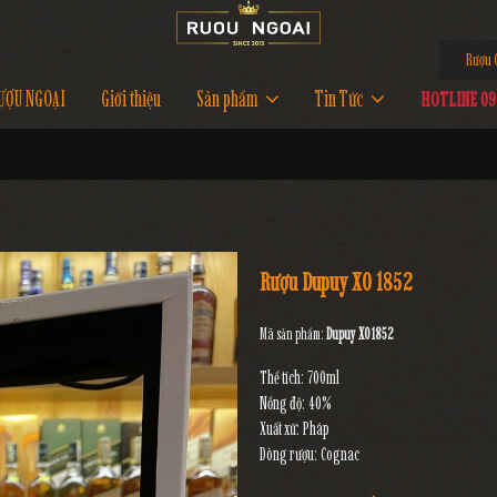
Rượu Co
ƯỢU NGOẠI
Giới thiệu
Sản phẩm
Tin Tức
HOTLINE 097
2
Rượu Dupuy XO 1852
Mã sản phẩm:
Dupuy XO 1852
Thể tích: 700ml
Nồng độ: 40%
Xuất xứ: Pháp
Dòng rượu: Cognac