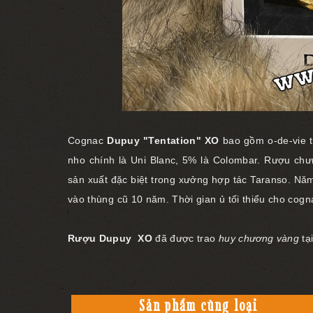
Cognac
Dupuy "Tentation" XO
bao gồm o-de-vie 
nho chính là Uni Blanc, 5% là Colombar.
Rượu chưn
sản xuất đặc biệt trong xưởng hợp tác Taranso.
Năm
vào thùng cũ 10 năm.
Thời gian ủ tối thiểu cho cogn
Rượu Dupuy XO
đã được trao
huy chương vàng
tạ
Sản phẩm cùng loại