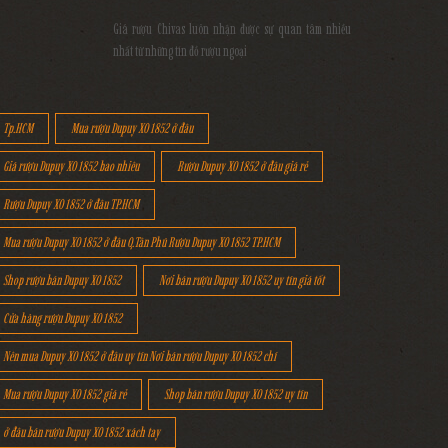
Giá rượu Chivas luôn nhận được sự quan tâm nhiều
nhất từ những tín đồ rượu ngoại
Tp.HCM
Mua rượu Dupuy XO 1852 ở đâu
Giá rượu Dupuy XO 1852 bao nhiêu
Rượu Dupuy XO 1852 ở đâu giá rẻ
Rượu Dupuy XO 1852 ở đâu TP.HCM
Mua rượu Dupuy XO 1852 ở đâu Q.Tân Phú Rượu Dupuy XO 1852 TP.HCM
Shop rượu bán Dupuy XO 1852
Nơi bán rượu Dupuy XO 1852 uy tín giá tốt
Cửa hàng rượu Dupuy XO 1852
Nên mua Dupuy XO 1852 ở đâu uy tín Nơi bán rượu Dupuy XO 1852 chí
Mua rượu Dupuy XO 1852 giá rẻ
Shop bán rượu Dupuy XO 1852 uy tín
ở đâu bán rượu Dupuy XO 1852 xách tay