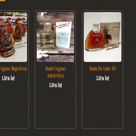
Cognac Napoleon
Rượu Cognac
Rượu De Luze XO
Antarctica
Liên hệ
Liên hệ
Liên hệ