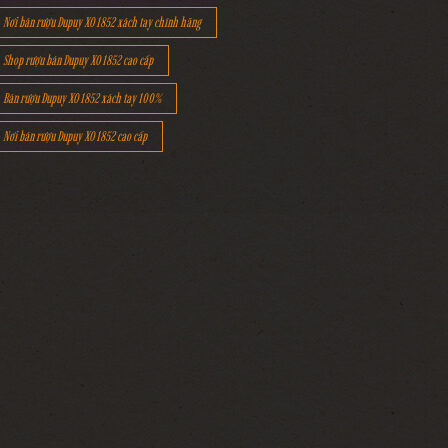
Nơi bán rượu Dupuy XO 1852 xách tay chính hãng
Shop rượu bán Dupuy XO 1852 cao cấp
Bán rượu Dupuy XO 1852 xách tay 100%
Nơi bán rượu Dupuy XO 1852 cao cấp