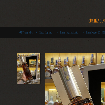
CỬA HÀNG R
Trang chủ
Rượu Cognac
Rượu Cognac khác
Rượu Dupuy XO 185