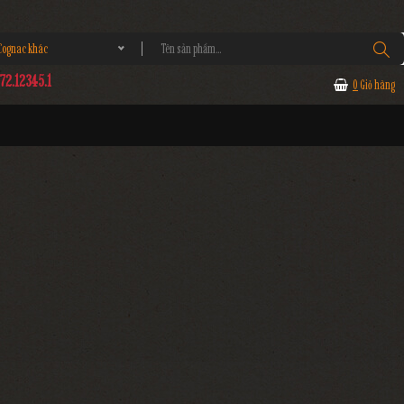
gnac khác
2.12345.1
0
Giỏ hàng