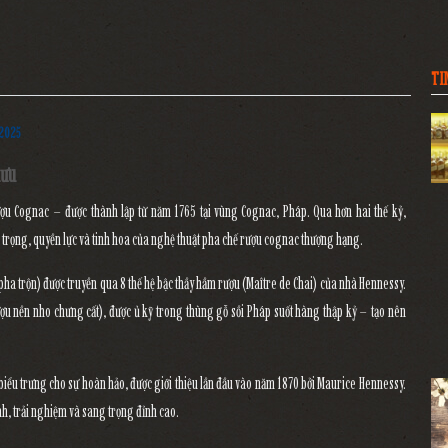
TI
 2025
lưu
rượu Cognac – được thành lập từ năm
1765
tại vùng
Cognac, Pháp
. Qua hơn hai thế kỷ,
 trọng, quyền lực và tinh hoa của nghệ thuật pha chế rượu cognac thượng hạng
.
pha trộn)
được truyền qua
8 thế hệ bậc thầy hầm rượu (Maître de Chai)
của nhà Hennessy.
ợu nền nho chưng cất), được ủ kỹ trong thùng gỗ sồi Pháp suốt hàng thập kỷ – tạo nên
iểu trưng cho sự hoàn hảo, được giới thiệu lần đầu vào năm 1870 bởi Maurice Hennessy.
nh, trải nghiệm và sang trọng đỉnh cao
.