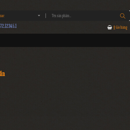
nac
2.12345.1
0
Giỏ hàng
Rắn