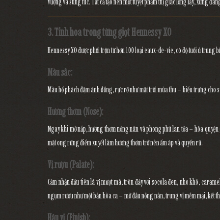
vượng và sung túc
. Tất cả tạo nên
một tuyệt phẩm thị giác lộng lẫy
, xứng đán
3. Tinh hoa trong từng giọt Hennessy XO
Hennessy XO được phối trộn từ
hơn 100 loại eaux-de-vie
, có độ tuổi ủ trung 
Màu sắc:
Màu
hổ phách đậm ánh đồng
, rực rỡ như mặt trời mùa thu – biểu trưng cho 
Hương thơm (Nose):
Ngay khi mở nắp, hương thơm
nồng nàn và phong phú
lan tỏa – hòa quyện
mật ong rừng
điểm xuyết làm hương thơm trở nên ấm áp và quyến rũ.
Vị rượu (Palate):
Cảm nhận đầu tiên là vị
mượt mà, tròn đầy
với
socola đen, nho khô, caramel
ngụm rượu như một bản hòa ca – mở đầu nồng nàn, trung vị mềm mại, kết t
Hậu vị (Finish):