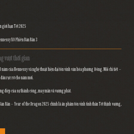
n giới hạn Tết 2025
g vượt thời gian
50 năm của Hennessy
và
nghệ thuật hiện đại tôn vinh văn hóa phương Đông
. Mỗi chi tiết –
i đầu rực rỡ cho năm mới.
ng điệp của sự thành công, may mắn và vượng phát.
Bản Rắn – Year of the Dragon 2025
chính là
ấn phẩm tôn vinh tinh thần Tết thịnh vượng,