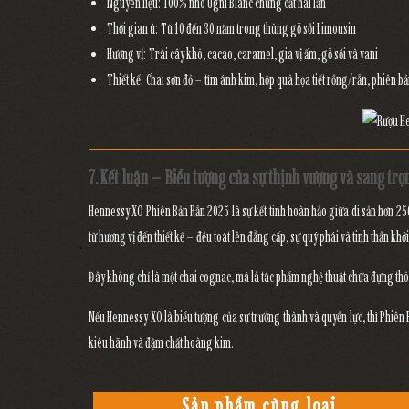
Nguyên liệu:
100% nho Ugni Blanc chưng cất hai lần
Thời gian ủ:
Từ 10 đến 30 năm trong thùng gỗ sồi Limousin
Hương vị:
Trái cây khô, cacao, caramel, gia vị ấm, gỗ sồi và vani
Thiết kế:
Chai sơn đỏ – tím ánh kim, hộp quà họa tiết rồng/rắn, phiên bả
7. Kết luận – Biểu tượng của sự thịnh vượng và sang trọn
Hennessy XO Phiên Bản Rắn 2025
là sự kết tinh hoàn hảo giữa
di sản hơn 2
từ hương vị đến thiết kế – đều toát lên
đẳng cấp, sự quý phái và tinh thần khở
Đây không chỉ là một chai cognac, mà là
tác phẩm nghệ thuật chứa đựng thô
Nếu Hennessy XO là biểu tượng của
sự trưởng thành và quyền lực
, thì
Phiên 
kiêu hãnh và đậm chất hoàng kim
.
Sản phẩm cùng loại