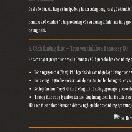
Dư vị kéo dài, sâu lắng và ấm áp, đọng lại nơi cuống họng với
vị gỗ sồi tinh 
Hennessy XO chính là
“bản giao hưởng của sự trưởng thành”
, nơi từng gi
ngừng nghỉ.
4. Cách thưởng thức – Trọn vẹn tinh hoa Hennessy XO
Để cảm nhận trọn vẹn hương vị của Hennessy XO, bạn có thể lựa chọn những
Uống nguyên chất (Neat):
Phù hợp nhất để cảm nhận đầy đủ tầng hương v
Uống cùng đá (On the Rocks):
Làm dịu vị rượu, tôn lên hương trái cây v
Kết hợp ẩm thực:
Tuyệt vời khi đi cùng
thịt bò nướng, gan ngỗng, chocol
Thưởng thức trong ly snifter ấm nhẹ:
Giúp hương thơm lan tỏa tinh tế và
Mỗi cách thưởng thức đều mang đến trải nghiệm khác biệt, nhưng tựu trung 