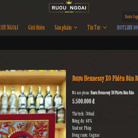
Rượu Cog
ƯỢU NGOẠI
Giới thiệu
Sản phẩm
Tin Tức
HOTLINE 097
Rượu Hennessy XO Phiên Bản 
Mã sản phẩm:
Rượu Hennessy XO Phiên Bản Rắn
5.500.000 đ
Thể tích: 700ml
Nồng độ: 40%
Xuất xứ: Pháp
Dòng rượu: Cognac