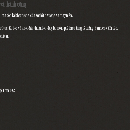
 và thành công
, mà còn là
biểu tượng của sự thịnh vượng và may mắn
.
trí tuệ, tài lộc và khởi đầu thuận lợi
, đây là
món quà biếu tặng lý tưởng
dành cho
đối tác,
ên Đán.
áp Thìn 2025)