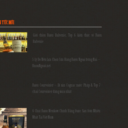
N TỨC MỚI
Giới thiệu Rượu Balvenie, Top 6 kiến thức về Rượu
Balvenie
5 Lý Do Nên Lựa Chọn Cửa Hàng Rượu Ngoại Đồng Nai –
RuouNgoai.net
Rượu Courvoisier – Di sản Cognac nước Pháp & Top 7
chai Courvoisier đáng mua nhất
6 Chai Rượu Meukow Chính Hãng Được Săn Đón Nhiều
Nhất Tại Việt Nam