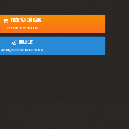
THÊM VÀO GIỎ HÀNG
Và xem thêm các sản phẩm khác
MUA NGAY
Giao hàng tận nơi hoặc nhận tại cửa hàng