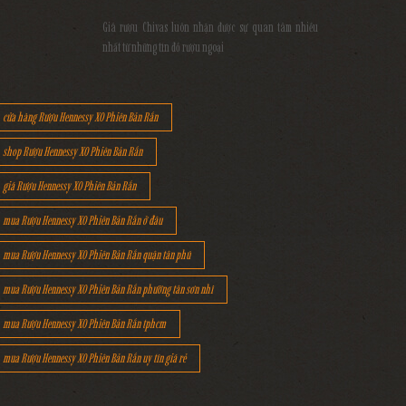
Giá rượu Chivas luôn nhận được sự quan tâm nhiều
nhất từ những tín đồ rượu ngoại
cửa hàng Rượu Hennessy XO Phiên Bản Rắn
shop Rượu Hennessy XO Phiên Bản Rắn
giá Rượu Hennessy XO Phiên Bản Rắn
mua Rượu Hennessy XO Phiên Bản Rắn ở đâu
mua Rượu Hennessy XO Phiên Bản Rắn quận tân phú
mua Rượu Hennessy XO Phiên Bản Rắn phường tân sơn nhì
mua Rượu Hennessy XO Phiên Bản Rắn tphcm
mua Rượu Hennessy XO Phiên Bản Rắn uy tín giá rẻ