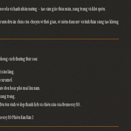
tế, socola và hạnh nhân nướng
– tạo cảm giác thỏa mãn, sang trọng và khó quên.
ọt rượu đều ẩn chứa câu chuyện về thời gian, về niềm đam mê và tinh thần sáng tạo không
 phong cách thưởng thức sau:
ị sâu lắng.
à caramel.
ate đen hoặc phô mai lâu năm.
 sang trọng.
đều tôn vinh
vẻ đẹp thanh lịch và chiều sâu của Hennessy XO
.