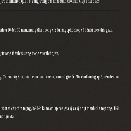
g trở thành món quà Tết sang trọng bậc nhất dành cho năm Giáp Thìn 2025.
bình
từ 10 đến 30 năm
, mang đến hương vị sâu lắng, phức hợp và bền bỉ theo thời gian.
sự trưởng thành và sang trọng vượt thời gian.
 giữa
trái cây khô, mận, cam thảo, cacao, vani và gỗ sồi
. Một chút hương
quế, tiêu đen và
 và trái cây chín mọng
, kế đến là
sự ấm áp của gia vị và vị ngọt thanh của mật ong
. Mỗi
húc đậm đà.