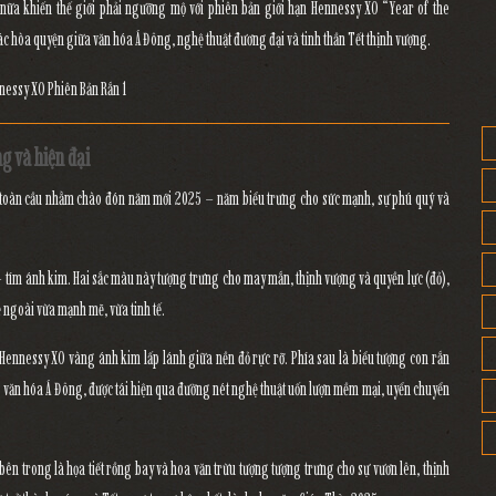
ữa khiến thế giới phải ngưỡng mộ với
phiên bản giới hạn Hennessy XO “Year of the
tác hòa quyện giữa
văn hóa Á Đông, nghệ thuật đương đại và tinh thần Tết thịnh vượng
.
g và hiện đại
 toàn cầu nhằm chào đón năm mới 2025 – năm biểu trưng cho
sức mạnh, sự phú quý và
 – tím ánh kim
. Hai sắc màu này tượng trưng cho
may mắn, thịnh vượng và quyền lực
(đỏ),
 ngoài vừa mạnh mẽ, vừa tinh tế.
Hennessy XO vàng ánh kim
lấp lánh giữa nền đỏ rực rỡ. Phía sau là
biểu tượng con rắn
 văn hóa Á Đông, được tái hiện qua đường nét nghệ thuật uốn lượn mềm mại, uyển chuyển
ên trong là họa tiết
rồng bay và hoa văn trừu tượng
tượng trưng cho sự
vươn lên, thịnh