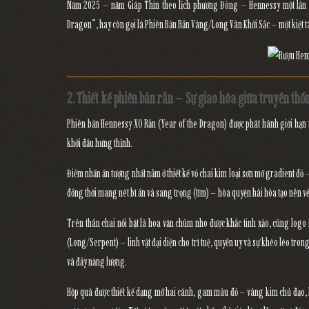
Năm 2025 – năm Giáp Thìn theo lịch phương Đông – Hennessy một lần n
Dragon”
, hay còn gọi là
Phiên Bản Rắn Vàng/Long Vân Khởi Sắc
– một kiệt 
2. Thiết kế phiên bản rắn – Sự giao hòa giữa truyền thốn
Phiên bản
Hennessy XO Rắn (Year of the Dragon)
được phát hành giới hạn
khởi đầu hưng thịnh
.
Điểm nhấn ấn tượng nhất nằm ở
thiết kế vỏ chai kim loại sơn mờ gradient đỏ
đồng thời mang nét
bí ẩn và sang trọng
(tím) – hòa quyện hài hòa tạo nên vẻ
Trên thân chai nổi bật là
hoa văn chùm nho được khắc tinh xảo
, cùng logo
(Long/Serpent)
– linh vật đại diện cho
trí tuệ, quyền uy và sự khéo léo
trong
và đầy năng lượng.
Hộp quà được thiết kế
dạng mở hai cánh
, gam màu đỏ – vàng kim chủ đạo, b