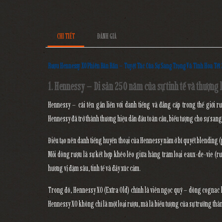
CHI TIẾT
ĐÁNH GIÁ
Rượu Hennessy XO Phiên Bản Rắn – Tuyệt Tác Của Sự Sang Trọng Và Tinh Hoa Tết
1. Hennessy – Di sản 250 năm của sự tinh tế và thượng 
Hennessy – cái tên gắn liền với danh tiếng và đẳng cấp trong thế giới 
Hennessy đã trở thành thương hiệu dẫn đầu toàn cầu, biểu tượng cho
sự sang
Điều tạo nên danh tiếng huyền thoại của Hennessy nằm ở
bí quyết blending (
Mỗi dòng rượu là sự kết hợp khéo léo giữa hàng trăm loại eaux-de-vie (rư
hương vị đậm sâu, tinh tế và đầy xúc cảm.
Trong đó,
Hennessy XO (Extra Old)
chính là viên ngọc quý – dòng cognac b
Hennessy XO không chỉ là một loại rượu, mà là
biểu tượng của sự trưởng thà