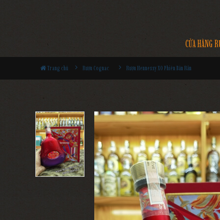
CỬA HÀNG R
Trang chủ
Rượu Cognac
Rượu Hennessy XO Phiên Bản Rắn