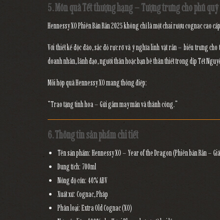
5. Món quà Tết thượng hạng – Tượng trưng cho phú quý
Hennessy XO Phiên Bản Rắn 2025
không chỉ là một chai rượu cognac cao cấp
Với thiết kế độc đáo, sắc đỏ rực rỡ và ý nghĩa linh vật rắn – biểu trưng cho
doanh nhân, lãnh đạo, người thân hoặc bạn bè thân thiết
trong dịp Tết Nguy
Mỗi hộp quà Hennessy XO mang thông điệp:
“Trao tặng tinh hoa – Gửi gắm may mắn và thành công.”
6. Thông tin sản phẩm chi tiết
Tên sản phẩm:
Hennessy XO – Year of the Dragon (Phiên bản Rắn – Gi
Dung tích:
700ml
Nồng độ cồn:
40% ABV
Xuất xứ:
Cognac, Pháp
Phân loại:
Extra Old Cognac (XO)