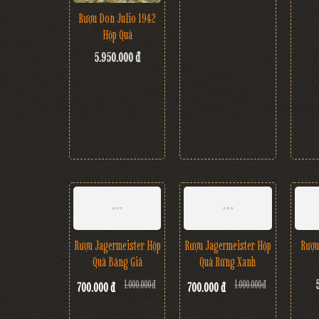
Rượu Don Julio 1942
Rượu Marcati Grappa Di
Rượu 
Hộp Quà
Amarone
5.950.000 đ
1.950.000 đ