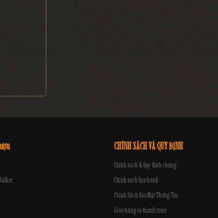
 Vodka Rồng 23
Carat 1L
5.500.000 đ
rượu
CHÍNH SÁCH VÀ QUY ĐỊNH
Chính sách & Quy định chung
Walker
Chính sách bảo hành
Chính Sách Bảo Mật Thông Tin
Giao hàng và thanh toán