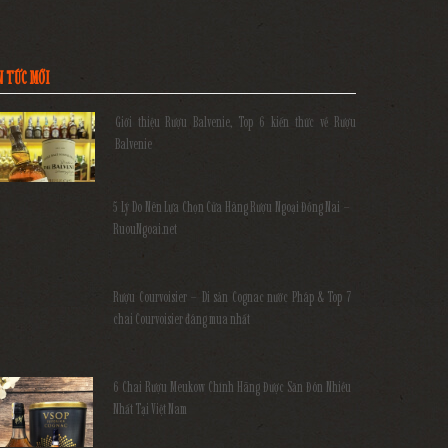
N TỨC MỚI
Giới thiệu Rượu Balvenie, Top 6 kiến thức về Rượu
Balvenie
5 Lý Do Nên Lựa Chọn Cửa Hàng Rượu Ngoại Đồng Nai –
RuouNgoai.net
Rượu Courvoisier – Di sản Cognac nước Pháp & Top 7
chai Courvoisier đáng mua nhất
6 Chai Rượu Meukow Chính Hãng Được Săn Đón Nhiều
Nhất Tại Việt Nam