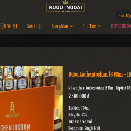
Rượu Hộp
ƯỢU NGOẠI
Giới thiệu
Sản phẩm
Tin Tức
HOTLINE 097
Rượu Auchentoshan 18 Năm - H
Mã sản phẩm:
Auchentoshan 18 Năm - Hộp Quà Tế
2.500.000 đ
Thể tích: 700ml
Nồng độ: 43%
Xuất xứ: Scotland
Dòng rượu: Single Malt