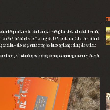
TI
oshan dường như là một địa điểm thăm quan lý tưởng dành cho khách du lịch, thế nhưng
 chất để hiện thực hóa điều đó. Thật đáng tiếc, bởi Auchentoshan có cho riêng mình một
ưng cất ba lần – khác với quá trình chưng cất 2 lần thông thường ở những khu vực khác.
 mất khoảng 20’ taxi từ Glasgow là tới nơi) giờ cũng có một trung tâm đón tiếp khách du