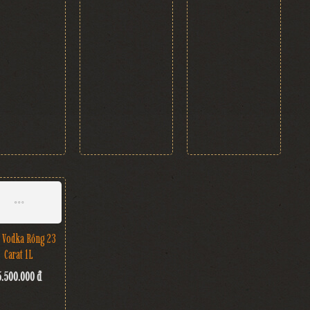
Don Julio Anejo
Rượu Don Julio Blanco
Rượu Jagermeister Hộp
Hộp Quà
Hộp Quà
Quà Trăng Vàng
2.100.000 đ
1.700.000 đ
1.000.000 đ
700.000 đ