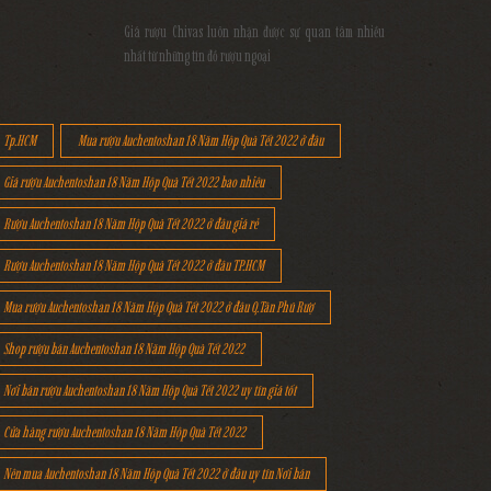
Giá rượu Chivas luôn nhận được sự quan tâm nhiều
nhất từ những tín đồ rượu ngoại
Tp.HCM
Mua rượu Auchentoshan 18 Năm Hộp Quà Tết 2022 ở đâu
Giá rượu Auchentoshan 18 Năm Hộp Quà Tết 2022 bao nhiêu
Rượu Auchentoshan 18 Năm Hộp Quà Tết 2022 ở đâu giá rẻ
Rượu Auchentoshan 18 Năm Hộp Quà Tết 2022 ở đâu TP.HCM
Mua rượu Auchentoshan 18 Năm Hộp Quà Tết 2022 ở đâu Q.Tân Phú Rượ
Shop rượu bán Auchentoshan 18 Năm Hộp Quà Tết 2022
Nơi bán rượu Auchentoshan 18 Năm Hộp Quà Tết 2022 uy tín giá tốt
Cửa hàng rượu Auchentoshan 18 Năm Hộp Quà Tết 2022
Nên mua Auchentoshan 18 Năm Hộp Quà Tết 2022 ở đâu uy tín Nơi bán