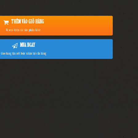
THÊM VÀO GIỎ HÀNG
Và xem thêm các sản phẩm khác
MUA NGAY
Giao hàng tận nơi hoặc nhận tại cửa hàng