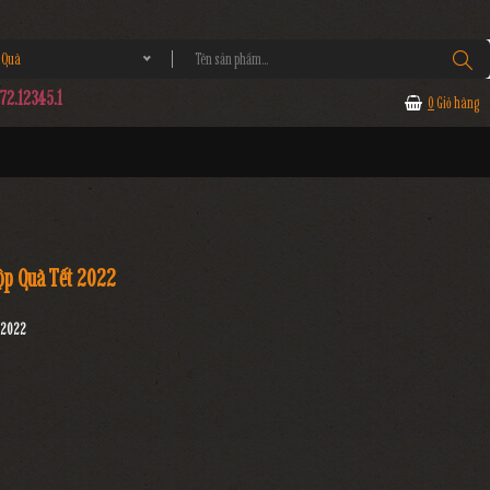
 Quà
2.12345.1
0
Giỏ hàng
ộp Quà Tết 2022
t 2022