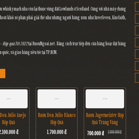
u whisky mạch nha còn lại thuộc vùng đất Lowlands ở Scotland. Cùng với nhà máy chưng
thoát khỏi số phận phải giải thể như những người hàng xóm như Inverleven, Kinclaith,
 – Hộp quà Tết 2022
tại RuouNgoai.net . Bằng cách trực tiếp đến cửa hàng hoặc đặt hàng
 quốc, và giao hàng siêu tốc tại TP.HCM.