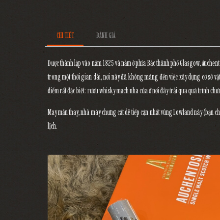
CHI TIẾT
ĐÁNH GIÁ
Được thành lập vào năm 1825 và nằm ở phía Bắc thành phố Glasgow, Auchent
trong một thời gian dài, nơi này đã không màng đến việc xây dựng cơ sở vật
điểm rất đặc biệt: rượu whisky mạch nha của ở nơi đây trải qua quá trình ch
May mắn thay, nhà máy chưng cất dễ tiếp cận nhất vùng Lowland này (bạn chỉ
lịch.