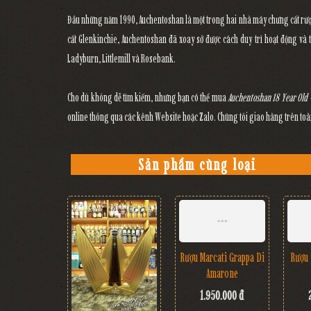
Đầu những năm 1990, Auchentoshan là một trong hai nhà máy chưng cất rượ
cất Glenkinchie, Auchentoshan đã xoay sở được cách duy trì hoạt động và 
Ladyburn, Littlemill và Rosebank.
Cho dù không dễ tìm kiếm, nhưng bạn có thể mua
Auchentoshan 18 Year Old
online thông qua các kênh Website hoặc Zalo. Chúng tôi giao hàng trên toàn
Sản phẩm cùng loại