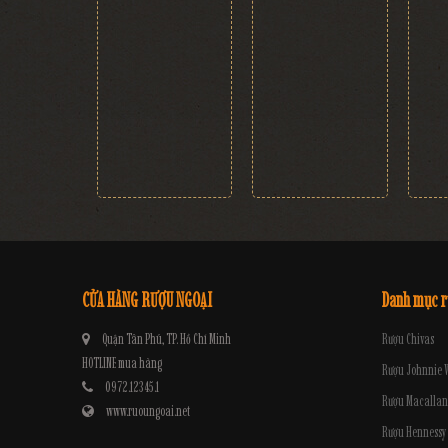
Rượu Jagermeister Hộp
Rượu Jagermeister Hộp
Rượu
Quà Băng Giá
Quà Rừng Xanh
1.000.000 đ
1.000.000 đ
700.000 đ
700.000 đ
CỬA HÀNG RƯỢU NGOẠI
Danh mục 
Quận Tân Phú, TP. Hồ Chí Minh
Rượu Chivas
HOTLINE mua hàng
Rượu Johnnie 
0972.12345.1
Rượu Macallan
www.ruoungoai.net
Rượu Hennessy