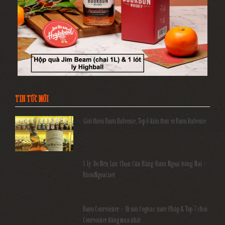
TIN TỨC MỚI
Giới thiệu Rượu Balvenie, Top 6 kiến thức về Rượu Balvenie
5 Lý Do Nên Lựa Chọn Cửa Hàng Rượu Ngoại Đồng Nai –
RuouNgoai.net
Rượu Courvoisier – Di sản Cognac nước Pháp & Top 7 chai
Courvoisier đáng mua nhất