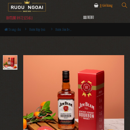
0
Giỏ hàng
MENU
HOTLINE 0972.12345.1
Trang chủ
Rượu Hộp Quà
Rượu Jim Beam 1L - Hộp Đơn 2022