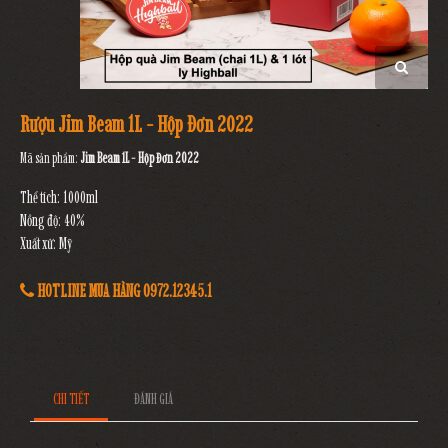
Rượu Jim Beam 1L - Hộp Đơn 2022
Mã sản phẩm:
Jim Beam 1L - Hộp Đơn 2022
Thể tích: 1000ml
Nồng độ: 40%
Xuất xứ: Mỹ
HOTLINE MUA HÀNG 0972.12345.1
CHI TIẾT
ĐÁNH GIÁ