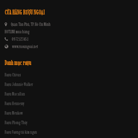
CỬA HÀNG RƯỢU NGOẠI
Quận Tân Phú, TP. Hồ Chí Minh
HOTLINE mua hàng
0972.12345.1
www.ruoungoai.net
Danh mục rượu
Rượu Chivas
Rượu Johnnie Walker
Rượu Macallan
Rượu Hennessy
Rượu Meukow
Rượu Phong Thủy
Rượu Vương tài kim ngưu