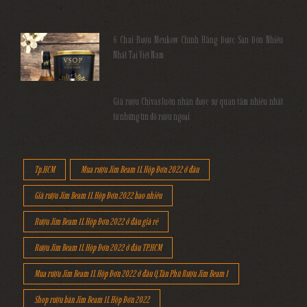
6 Chai Rượu Meukow Chính Hãng Được Săn Đón Nhiều
Nhất Tại Việt Nam
Giá rượu Chivas luôn nhận được sự quan tâm nhiều nhất
từ những tín đồ rượu ngoại
Tp.HCM
Mua rượu Jim Beam 1L Hộp Đơn 2022 ở đâu
Giá rượu Jim Beam 1L Hộp Đơn 2022 bao nhiêu
Rượu Jim Beam 1L Hộp Đơn 2022 ở đâu giá rẻ
Rượu Jim Beam 1L Hộp Đơn 2022 ở đâu TP.HCM
Mua rượu Jim Beam 1L Hộp Đơn 2022 ở đâu Q.Tân Phú Rượu Jim Beam 1
Shop rượu bán Jim Beam 1L Hộp Đơn 2022