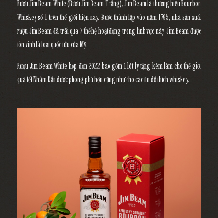
Rượu Jim Beam White (Rượu Jim Beam Trắng),
Jim Beam là thương hiệu Bourbon
Whiskey số 1 trên thế giới hiện nay. Được thành lập vào năm 1795, nhà sản xuất
rượu Jim Beam đã trãi qua 7 thế hệ hoạt động trong lĩnh vực này. Jim Beam được
tôn vinh là loại quốc tửu của Mỹ.
Rượu Jim Beam White hộp đơn 2022 bao gồm 1 lót ly tặng kèm làm cho thế giới
quà tết Nhâm Dần được phong phú hơn cũng như cho các tín đồ thích whiskey.