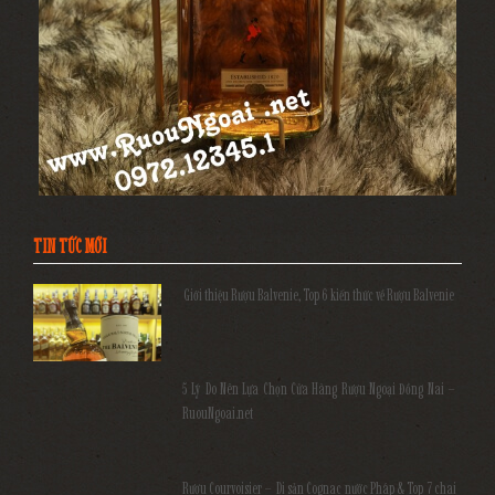
TIN TỨC MỚI
Giới thiệu Rượu Balvenie, Top 6 kiến thức về Rượu Balvenie
5 Lý Do Nên Lựa Chọn Cửa Hàng Rượu Ngoại Đồng Nai –
RuouNgoai.net
Rượu Courvoisier – Di sản Cognac nước Pháp & Top 7 chai