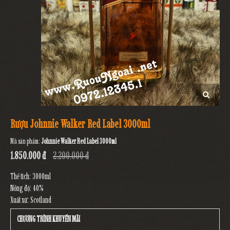
Rượu Johnnie Walker Red Label 3000ml
Mã sản phẩm:
Johnnie Walker Red Label 3000ml
1.850.000 đ
2.200.000 đ
Thể tích: 3000ml
Nồng độ: 40%
Xuất xứ: Scotland
CHƯƠNG TRÌNH KHUYẾN MÃI