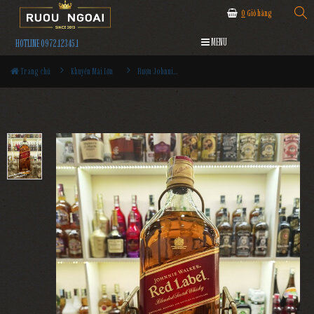
0
Giỏ hàng
MENU
HOTLINE 0972.12345.1
Trang chủ
Khuyến Mãi Lớn
Rượu Johnnie Walker Red Label 3000ml