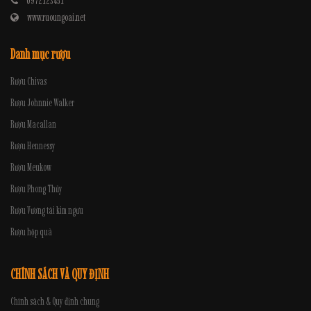
0972.12345.1
www.ruoungoai.net
Danh mục rượu
Rượu Chivas
Rượu Johnnie Walker
Rượu Macallan
Rượu Hennessy
Rượu Meukow
Rượu Phong Thủy
Rượu Vương tài kim ngưu
Rượu hộp quà
CHÍNH SÁCH VÀ QUY ĐỊNH
Chính sách & Quy định chung