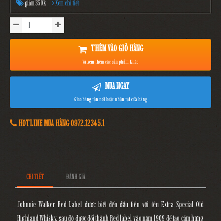
giảm 350k
Xem chi tiết
THÊM VÀO GIỎ HÀNG
Và xem thêm các sản phẩm khác
MUA NGAY
Giao hàng tận nơi hoặc nhận tại cửa hàng
HOTLINE MUA HÀNG 0972.12345.1
CHI TIẾT
ĐÁNH GIÁ
Johnnie Walker Red Label được biết đến đầu tiên với tên Extra Special Old
Highland Whisky, sau đó được đổi thành Red label vào năm 1909 để tạo cảm hứng