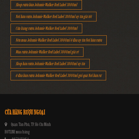
Shop rượu bán Johnnie Walker Red Label 3000ml
Nơi bán rượu Johnnie Walker Red Label 3000ml uy tín giá tốt
Cửa hàng rượu Johnnie Walker Red Label 3000ml
Nên mua Johnnie Walker Red Label 3000ml ở đâu uy tín Nơi bán rượu
Mua rượu Johnnie Walker Red Label 3000ml giá rẻ
Shop bán rượu Johnnie Walker Red Label 3000ml uy tín
ở đâu bán rượu Johnnie Walker Red Label 3000ml gói quà Nơi bán rư
CỬA HÀNG RƯỢU NGOẠI
Quận Tân Phú, TP. Hồ Chí Minh
HOTLINE mua hàng