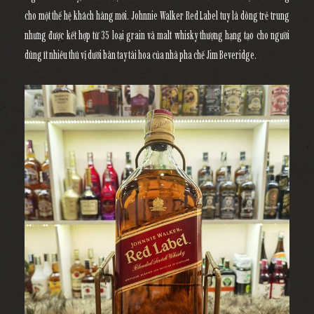
cho một thế hệ khách hàng mới. Johnnie Walker Red Label tuy là dòng trẻ trung
nhưng được kết hợp từ 35 loại grain và malt whisky thượng hạng tạo cho người
dùng ít nhiều thú vị dưới bàn tay tài hoa của nhà pha chế Jim Beveridge.