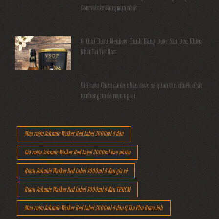
Courvoisier đáng mua nhất
6 Chai Rượu Meukow Chính Hãng Được Săn Đón Nhiều
Nhất Tại Việt Nam
Giá rượu Chivas luôn nhận được sự quan tâm nhiều nhất
từ những tín đồ rượu ngoại
Mua rượu Johnnie Walker Red Label 3000ml ở đâu
Giá rượu Johnnie Walker Red Label 3000ml bao nhiêu
Rượu Johnnie Walker Red Label 3000ml ở đâu giá rẻ
Rượu Johnnie Walker Red Label 3000ml ở đâu TP.HCM
Mua rượu Johnnie Walker Red Label 3000ml ở đâu Q.Tân Phú Rượu Joh