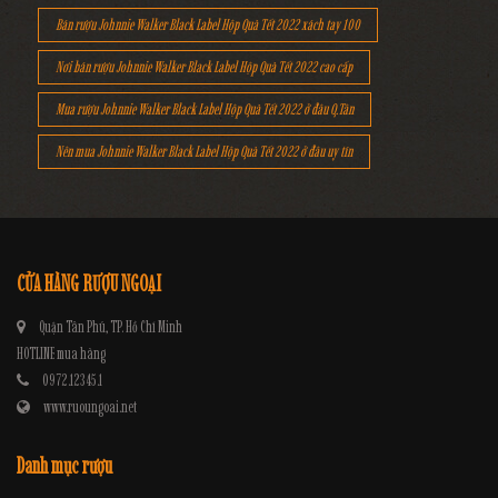
Bán rượu Johnnie Walker Black Label Hộp Quà Tết 2022 xách tay 100
Nơi bán rượu Johnnie Walker Black Label Hộp Quà Tết 2022 cao cấp
Mua rượu Johnnie Walker Black Label Hộp Quà Tết 2022 ở đâu Q.Tân
Nên mua Johnnie Walker Black Label Hộp Quà Tết 2022 ở đâu uy tín
CỬA HÀNG RƯỢU NGOẠI
Quận Tân Phú, TP. Hồ Chí Minh
HOTLINE mua hàng
0972.12345.1
www.ruoungoai.net
Danh mục rượu