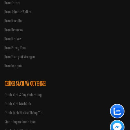
Rượu Chivas
Rượu Johnnie Walker
Rượu Macallan
Rượu Hennessy
Rượu Meukow
Rượu Phong Thủy
Rượu Vương tài kim ngưu
Rượu hộp quà
CHÍNH SÁCH VÀ QUY ĐỊNH
Chính sách & Quy định chung
Chính sách bảo hành
Chính Sách Bảo Mật Thông Tin
Giao hàng và thanh toán