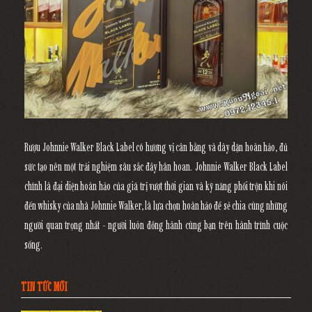
Rượu Johnnie Walker Black Label
có hương vị cân bằng và dày dặn hoàn hảo, đủ
sức tạo nên một trải nghiệm sâu sắc đầy hân hoan. Johnnie Walker Black Label
chính là đại diện hoàn hảo của giá trị vượt thời gian và kỹ năng phối trộn khi nói
đến whisky của nhà Johnnie Walker, là lựa chọn hoàn hảo để sẻ chia cùng những
người quan trọng nhất - người luôn đồng hành cùng bạn trên hành trình cuộc
sống.
TIN TỨC MỚI