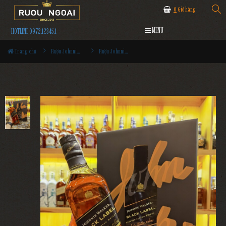
0
Giỏ hàng
MENU
HOTLINE 0972.12345.1
Trang chủ
Rượu Johnnie walker
Rượu Johnnie Walker Black Label Hộp Quà Tết 2022