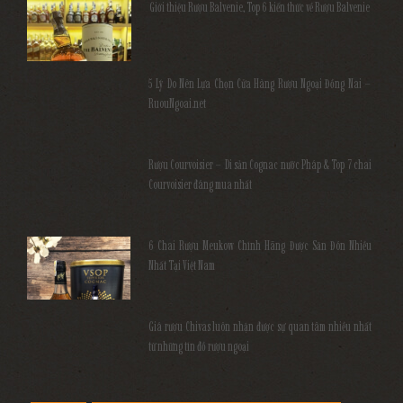
Giới thiệu Rượu Balvenie, Top 6 kiến thức về Rượu Balvenie
5 Lý Do Nên Lựa Chọn Cửa Hàng Rượu Ngoại Đồng Nai –
RuouNgoai.net
Rượu Courvoisier – Di sản Cognac nước Pháp & Top 7 chai
Courvoisier đáng mua nhất
6 Chai Rượu Meukow Chính Hãng Được Săn Đón Nhiều
Nhất Tại Việt Nam
Giá rượu Chivas luôn nhận được sự quan tâm nhiều nhất
từ những tín đồ rượu ngoại