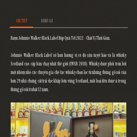
CHI TIẾT
ĐÁNH GIÁ
Rượu Johnnie Walker Black Label Hộp Quà Tết 2022 - Chất Vị Thời Gian.
Johnnie Walker Black Label sở hưu hương vị có độ sâu tuyệt hảo và là whisky
Scotland cao cấp bán chạy nhất thế giới (IWSR 2018). Whisky được phối trộn bởi
một nhóm nhỏ các chuyên gia chế tác whisky chọn lọc từ những thùng gỗ sồi của
hơn 29 nhà chưng cất trải dọc khắp bốn vùng Scotland, mỗi loại đều được ủ trong
thùng gỗ sồi ít nhất 12 năm.