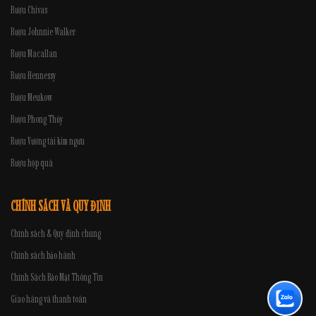
Rượu Chivas
Rượu Johnnie Walker
Rượu Macallan
Rượu Hennessy
Rượu Meukow
Rượu Phong Thủy
Rượu Vương tài kim ngưu
Rượu hộp quà
CHÍNH SÁCH VÀ QUY ĐỊNH
Chính sách & Quy định chung
Chính sách bảo hành
Chính Sách Bảo Mật Thông Tin
Giao hàng và thanh toán