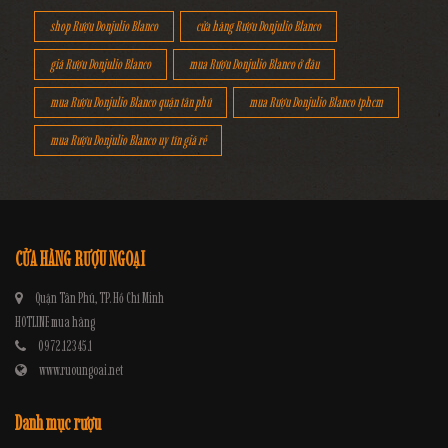
shop Rượu Donjulio Blanco
cửa hàng Rượu Donjulio Blanco
giá Rượu Donjulio Blanco
mua Rượu Donjulio Blanco ở đâu
mua Rượu Donjulio Blanco quận tân phú
mua Rượu Donjulio Blanco tphcm
mua Rượu Donjulio Blanco uy tín giá rẻ
CỬA HÀNG RƯỢU NGOẠI
Quận Tân Phú, TP. Hồ Chí Minh
HOTLINE mua hàng
0972.12345.1
www.ruoungoai.net
Danh mục rượu