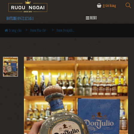
0
Giỏ hàng
MENU
HOTLINE 0972.12345.1
Trang chủ
Rượu Pha Chế
Rượu Donjulio Blanco