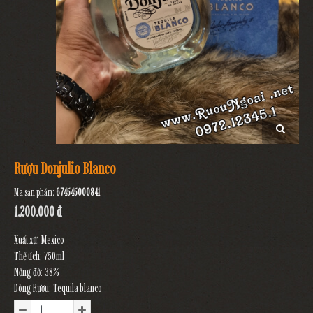
Rượu Donjulio Blanco
Mã sản phẩm:
674545000841
1.200.000 đ
Xuất xứ: Mexico
Thể tích: 750ml
Nồng độ: 38%
Dòng Rượu: Tequila blanco