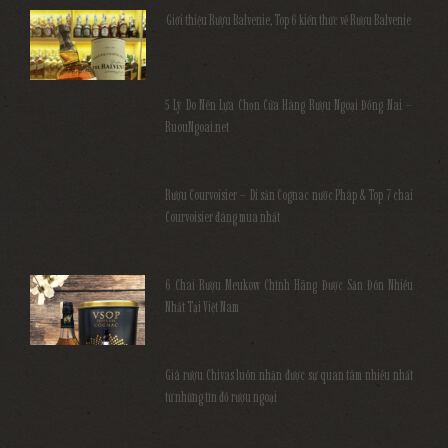
Giới thiệu Rượu Balvenie, Top 6 kiến thức về Rượu Balvenie
5 Lý Do Nên Lựa Chọn Cửa Hàng Rượu Ngoại Đồng Nai –
RuouNgoai.net
Rượu Courvoisier – Di sản Cognac nước Pháp & Top 7 chai
Courvoisier đáng mua nhất
6 Chai Rượu Meukow Chính Hãng Được Săn Đón Nhiều
Nhất Tại Việt Nam
Giá rượu Chivas luôn nhận được sự quan tâm nhiều nhất
từ những tín đồ rượu ngoại