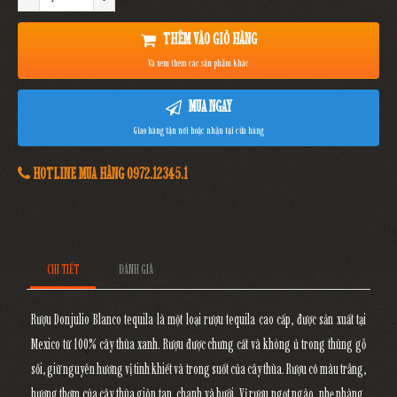
THÊM VÀO GIỎ HÀNG
Và xem thêm các sản phẩm khác
MUA NGAY
Giao hàng tận nơi hoặc nhận tại cửa hàng
HOTLINE MUA HÀNG 0972.12345.1
CHI TIẾT
ĐÁNH GIÁ
Rượu Donjulio Blanco tequila là một loại rượu tequila cao cấp, được sản xuất tại
Mexico từ 100% cây thùa xanh. Rượu được chưng cất và không ủ trong thùng gỗ
sồi, giữ nguyên hương vị tinh khiết và trong suốt của cây thùa. Rượu có màu trắng,
hương thơm của cây thùa giòn tan, chanh và bưởi. Vị rượu ngọt ngào, nhẹ nhàng,