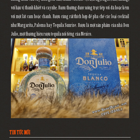
với hậu vị thanh khiết và cay nhẹ. Rượu thường được uống trực tiếp với đá hoặc kèm
với một lát cam hoặc chanh. Rượu cũng rất thích hợp để pha chế các loại cocktail
như Margarita, Paloma hay Tequila Sunrise. Rượu là một sản phẩm của nhà Don
Julio, một thương hiệu rượu tequila nổi tiếng của Mexico.
TIN TỨC MỚI