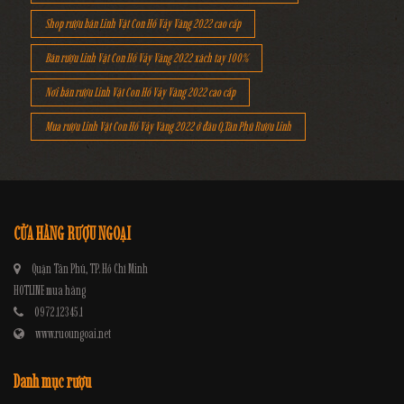
Shop rượu bán Linh Vật Con Hổ Vảy Vàng 2022 cao cấp
Bán rượu Linh Vật Con Hổ Vảy Vàng 2022 xách tay 100%
Nơi bán rượu Linh Vật Con Hổ Vảy Vàng 2022 cao cấp
Mua rượu Linh Vật Con Hổ Vảy Vàng 2022 ở đâu Q.Tân Phú Rượu Linh
CỬA HÀNG RƯỢU NGOẠI
Quận Tân Phú, TP. Hồ Chí Minh
HOTLINE mua hàng
0972.12345.1
www.ruoungoai.net
Danh mục rượu