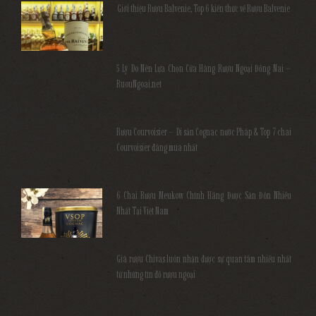
Giới thiệu Rượu Balvenie, Top 6 kiến thức về Rượu Balvenie
5 Lý Do Nên Lựa Chọn Cửa Hàng Rượu Ngoại Đồng Nai –
RuouNgoai.net
Rượu Courvoisier – Di sản Cognac nước Pháp & Top 7 chai
Courvoisier đáng mua nhất
6 Chai Rượu Meukow Chính Hãng Được Săn Đón Nhiều
Nhất Tại Việt Nam
Giá rượu Chivas luôn nhận được sự quan tâm nhiều nhất
từ những tín đồ rượu ngoại