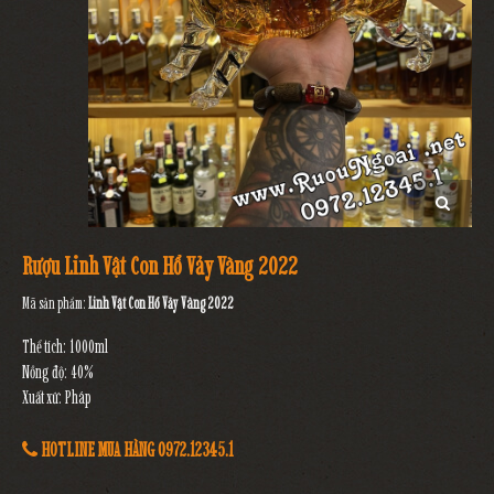
Rượu Linh Vật Con Hổ Vảy Vàng 2022
Mã sản phẩm:
Linh Vật Con Hổ Vảy Vàng 2022
Thể tích: 1000ml
Nồng độ: 40%
Xuất xứ: Pháp
HOTLINE MUA HÀNG 0972.12345.1