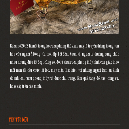
Rượu hổ 2022
là một trong bộ rượu phong thủy xưa nay là truyền thống trong văn
hóa của người Á Đông. Cứ mỗi dịp Tết đến, Xuân về, người ta thường cung chúc
nhau những điều tốt đẹp, cùng với đó là chai rượu phong thủy hình con giáp theo
mỗi năm để cầu chúc tài lộc, may mắn. Đặc biệt, với những người làm ăn kinh
doanh lớn, rượu phong thủy rất được chú trọng, làm quà tặng đối tác, cộng sự,
hoặc cấp trên của mình.
TIN TỨC MỚI