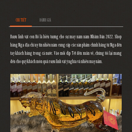
CHI TIẾT
ĐÁNH GIÁ
Rượu linh vật con Hổ là biểu tượng cho sự may năm năm Nhâm Dần 2022. Shop
hàng Nga địa chỉ uy tín nhiều năm cung cấp các sản phẩm chính hãng từ Nga đến
tay khách hàng trong cả nước. Vào mỗi dịp Tết đến xuân về, chúng tôi lại mang
đến cho quý khách món quà rượu linh vật ý nghĩa và nhiều may nắm.