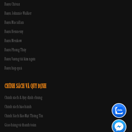
Rượu Chivas
Rượu Johnnie Walker
Rượu Macallan
Rượu Hennessy
Rượu Meukow
Rượu Phong Thủy
Rượu Vương tài kim ngưu
Rượu hộp quà
CHÍNH SÁCH VÀ QUY ĐỊNH
Chính sách & Quy định chung
Chính sách bảo hành
Chính Sách Bảo Mật Thông Tin
Giao hàng và thanh toán