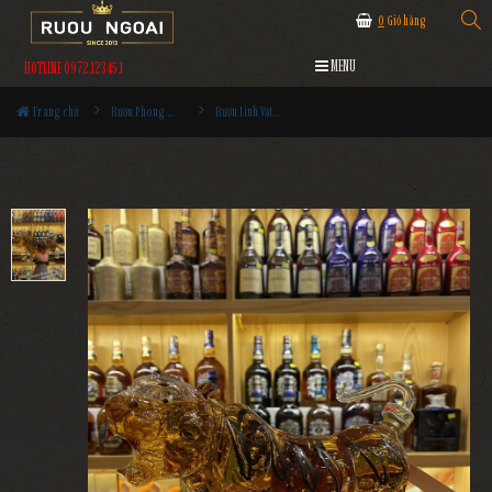
0
Giỏ hàng
MENU
HOTLINE 0972.12345.1
Trang chủ
Rượu Phong Thủy
Rượu Linh Vật Con Hổ Vảy Vàng 2022