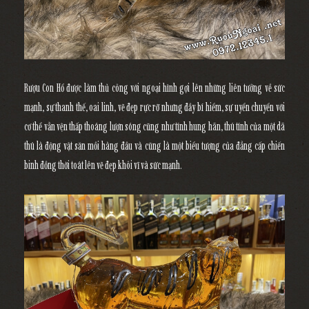
Rượu Con Hổ
được làm thủ công với ngoại hình gợi lên những liên tưởng về sức
mạnh, sự thanh thế, oai linh, vẽ đẹp rực rỡ nhưng đầy bí hiểm, sự uyển chuyển với
cơ thể vằn vện thấp thoáng lượn sóng cũng như tính hung hãn, thú tính của một dã
thú là động vật săn mồi hàng đầu và cũng là một biểu tượng của đẳng cấp chiến
binh đồng thời toát lên vẽ đẹp khôi vĩ và sức mạnh.