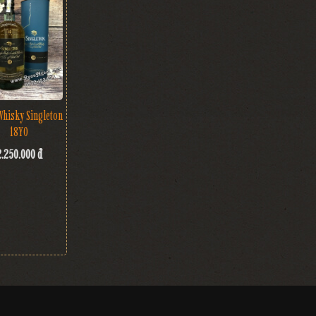
Whisky Singleton
18YO
2.250.000 đ