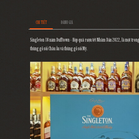
CHI TIẾT
ĐÁNH GIÁ
Singleton 18 năm Dufftown - Hộp quà rượu tết Nhâm Dần 2022, là một trong
thùng gỗ sồi Châu Âu và thùng gỗ sồi Mỹ.