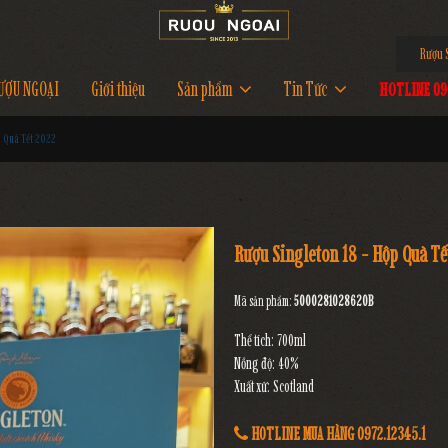
Rượu Si
ƯỢU NGOẠI
Giới thiệu
Sản phẩm
Tin Tức
HOTLINE 097
p Quà Tết 2022
Rượu Singleton 18 - Hộp Quà T
Mã sản phẩm:
5000281028620B
Thể tích: 700ml
Nồng độ: 40%
Xuất xứ: Scotland
HOTLINE MUA HÀNG 0972.12345.1