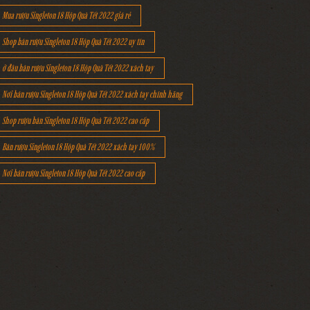
Mua rượu Singleton 18 Hộp Quà Tết 2022 giá rẻ
Shop bán rượu Singleton 18 Hộp Quà Tết 2022 uy tín
ở đâu bán rượu Singleton 18 Hộp Quà Tết 2022 xách tay
Nơi bán rượu Singleton 18 Hộp Quà Tết 2022 xách tay chính hãng
Shop rượu bán Singleton 18 Hộp Quà Tết 2022 cao cấp
Bán rượu Singleton 18 Hộp Quà Tết 2022 xách tay 100%
Nơi bán rượu Singleton 18 Hộp Quà Tết 2022 cao cấp