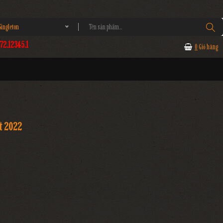
ngleton
2.12345.1
0
Giỏ hàng
ết 2022