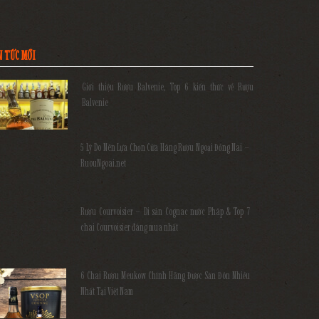
N TỨC MỚI
Giới thiệu Rượu Balvenie, Top 6 kiến thức về Rượu
Balvenie
5 Lý Do Nên Lựa Chọn Cửa Hàng Rượu Ngoại Đồng Nai –
RuouNgoai.net
Rượu Courvoisier – Di sản Cognac nước Pháp & Top 7
chai Courvoisier đáng mua nhất
6 Chai Rượu Meukow Chính Hãng Được Săn Đón Nhiều
Nhất Tại Việt Nam