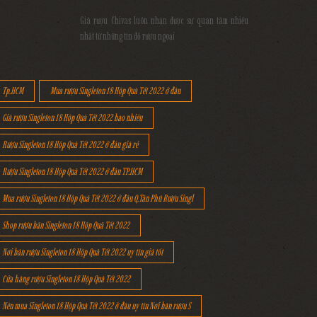
Giá rượu Chivas luôn nhận được sự quan tâm nhiều
nhất từ những tín đồ rượu ngoại
Tp.HCM
Mua rượu Singleton 18 Hộp Quà Tết 2022 ở đâu
Giá rượu Singleton 18 Hộp Quà Tết 2022 bao nhiêu
Rượu Singleton 18 Hộp Quà Tết 2022 ở đâu giá rẻ
Rượu Singleton 18 Hộp Quà Tết 2022 ở đâu TP.HCM
Mua rượu Singleton 18 Hộp Quà Tết 2022 ở đâu Q.Tân Phú Rượu Singl
Shop rượu bán Singleton 18 Hộp Quà Tết 2022
Nơi bán rượu Singleton 18 Hộp Quà Tết 2022 uy tín giá tốt
Cửa hàng rượu Singleton 18 Hộp Quà Tết 2022
Nên mua Singleton 18 Hộp Quà Tết 2022 ở đâu uy tín Nơi bán rượu S