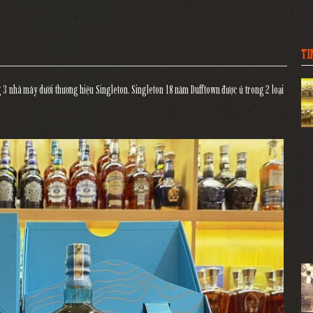
TI
 3 nhà máy dưới thương hiệu Singleton. Singleton 18 năm Dufftown được ủ trong 2 loại