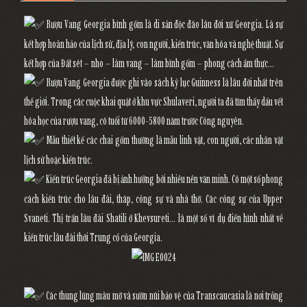
Rượu Vang Georgia bình gốm là di sản độc đáo lâu đời xứ Georgia. Là sự
kết hợp hoàn hảo của lịch sử, địa lý, con người, kiến trúc, văn hóa và nghệ thuật. Sự
kết hợp của Đất sét – nho – làm vang – làm bình gốm – phong cách ẩm thực…
Rượu Vang Georgia được ghi vào sách kỷ lục Guinness là lâu đời nhất trên
thế giới. Trong các cuộc khai quật ở khu vực Shulaveri, người ta đã tìm thấy dấu vết
hóa học của rượu vang, có tuổi từ 6000-5800 năm trước Công nguyên.
Mẫu thiết kế các chai gốm thường là mẫu linh vật, con người, các nhân vật
lịch sử hoặc kiến trúc.
Kiến trúc Georgia đã bị ảnh hưởng bởi nhiều nền văn minh. Có một số phong
cách kiến trúc cho lâu đài, tháp, công sự và nhà thờ. Các công sự của Upper
Svaneti. Thị trấn lâu đài Shatili ở Khevsureti… là một số ví dụ điển hình nhất về
kiến trúc lâu đài thời Trung cổ của Georgia.
Các thung lũng màu mỡ và sườn núi bảo vệ của Transcaucasia là nơi trồng