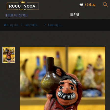
0
Giỏ hàng
MENU
HOTLINE 0972.12345.1
Trang chủ
Rượu Sưu Tầm - Nga
Rượu Vang Gốm Georgia MS103