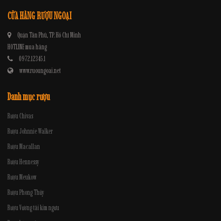
CỬA HÀNG RƯỢU NGOẠI
Quận Tân Phú, TP. Hồ Chí Minh
HOTLINE mua hàng
0972.12345.1
www.ruoungoai.net
Danh mục rượu
Rượu Chivas
Rượu Johnnie Walker
Rượu Macallan
Rượu Hennessy
Rượu Meukow
Rượu Phong Thủy
Rượu Vương tài kim ngưu