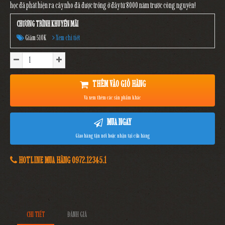
học đã phát hiện ra cây nho đã được trồng ở đây từ 8000 năm trước công nguyên!
CHƯƠNG TRÌNH KHUYẾN MÃI
Giảm 510K
Xem chi tiết
THÊM VÀO GIỎ HÀNG
Và xem thêm các sản phẩm khác
MUA NGAY
Giao hàng tận nơi hoặc nhận tại cửa hàng
HOTLINE MUA HÀNG 0972.12345.1
CHI TIẾT
ĐÁNH GIÁ