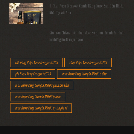
6 Chai Rượu Meukow Chính Hãng Được Săn Đón Nhiều
Nhất Tại Việt Nam
Giá rượu Chivas luôn nhận được sự quan tâm nhiều nhất
từ những tín đồ rượu ngoại
cửa hàng Rượu Vang Georgia MS103
shop Rượu Vang Georgia MS103
giá Rượu Vang Georgia MS103
mua Rượu Vang Georgia MS103 ở đâu
mua Rượu Vang Georgia MS103 quận tân phú
mua Rượu Vang Georgia MS103 tphcm
mua Rượu Vang Georgia MS103 uy tín giá rẻ