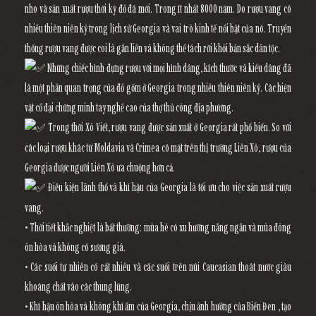
nho và sản xuất rượu thời kỳ đồ đá mới. Trong ít nhất 8000 năm. Do rượu vang có
nhiều thiên niên kỷ trong lịch sử Georgia và vai trò kinh tế nổi bật của nó. Truyền
thống rượu vang được coi là gắn liền và không thể tách rời khỏi bản sắc dân tộc.
Những chiếc bình đựng rượu với mọi hình dáng, kích thước và kiểu dáng đã
là một phần quan trọng của đồ gốm ở Georgia trong nhiều thiên niên kỷ. Các hiện
vật cổ đại chứng minh tay nghề cao của thợ thủ công địa phương.
Trong thời Xô Viết, rượu vang được sản xuất ở Georgia rất phổ biến. So với
các loại rượu khác từ Moldavia và Crimea có mặt trên thị trường Liên Xô, rượu của
Georgia được người Liên Xô ưa chuộng hơn cả.
Điều kiện lãnh thổ và khí hậu của Georgia là tối ưu cho việc sản xuất rượu
vang.
• Thời tiết khắc nghiệt là bất thường: mùa hè có xu hướng nắng ngắn và mùa đông
ôn hòa và không có sương giá.
• Các suối tự nhiên có rất nhiều và các suối trên núi Caucasian thoát nước giàu
khoáng chất vào các thung lũng.
• Khí hậu ôn hòa và không khí ẩm của Georgia, chịu ảnh hưởng của Biển Đen , tạo