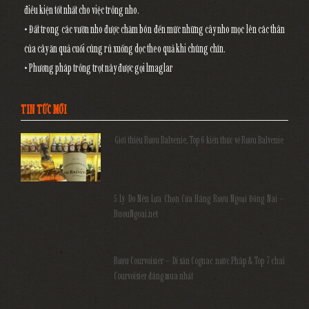
điều kiện tốt nhất cho việc trồng nho.
• Đất trong các vườn nho được chăm bón đến mức những cây nho mọc lên các thân
của cây ăn quả cuối cùng rủ xuống dọc theo quả khi chúng chín.
• Phương pháp trồng trọt này được gọi lmaglar
TIN TỨC MỚI
Giới thiệu Rượu Balvenie, Top 6 kiến thức về Rượu Balvenie
5 Lý Do Nên Lựa Chọn Cửa Hàng Rượu Ngoại Đồng Nai –
RuouNgoai.net
Rượu Courvoisier – Di sản Cognac nước Pháp & Top 7 chai
Courvoisier đáng mua nhất