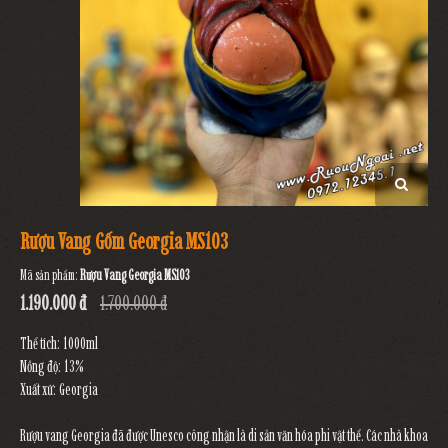
Rượu Vang Gốm Georgia MS103
Mã sản phẩm:
Rượu Vang Georgia MS103
1.190.000 đ
1.700.000 đ
Thể tích: 1000ml
Nồng độ: 13%
Xuất xứ: Georgia
Rượu vang Georgia đã được Unesco công nhận là di sản văn hóa phi vật thể. Các nhà khoa