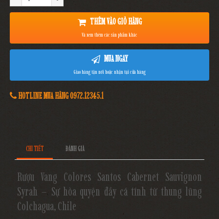
THÊM VÀO GIỎ HÀNG
Và xem thêm các sản phẩm khác
MUA NGAY
Giao hàng tận nơi hoặc nhận tại cửa hàng
HOTLINE MUA HÀNG 0972.12345.1
CHI TIẾT
ĐÁNH GIÁ
Rượu Vang Colores Santos Cabernet Sauvignon
Syrah – Sự hòa quyện đầy cá tính từ thung lũng
Colchagua, Chile