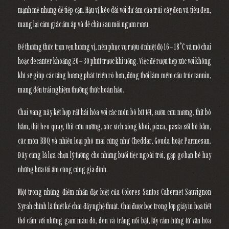
mạnh mẽ nhưng dễ tiếp cận. Hậu vị kéo dài với dư âm của trái cây đen và tiêu đen,
mang lại cảm giác ấm áp và dễ chịu sau mỗi ngụm rượu.
Để thưởng thức trọn vẹn hương vị, nên phục vụ rượu ở nhiệt độ
16–18°C
và mở chai
hoặc decanter khoảng
20–30 phút
trước khi uống. Việc để rượu tiếp xúc với không
khí sẽ giúp các tầng hương phát triển rõ hơn, đồng thời làm mềm cấu trúc tannin,
mang đến trải nghiệm thưởng thức hoàn hảo.
Chai vang này kết hợp rất hài hòa với các món
bò bít tết, sườn cừu nướng, thịt bò
hầm, thịt heo quay, thịt cừu nướng, xúc xích xông khói, pizza, pasta sốt bò bằm,
các món BBQ
và nhiều loại phô mai cứng như Cheddar, Gouda hoặc Parmesan.
Đây cũng là lựa chọn lý tưởng cho những buổi tiệc ngoài trời, gặp gỡ bạn bè hay
những bữa tối ấm cúng cùng gia đình.
Một trong những điểm nhấn đặc biệt của
Colores Santos Cabernet Sauvignon
Syrah
chính là thiết kế chai đầy nghệ thuật. Chai được bọc trong lớp giấy in họa tiết
thổ cẩm với những gam màu đỏ, đen và trắng nổi bật, lấy cảm hứng từ văn hóa