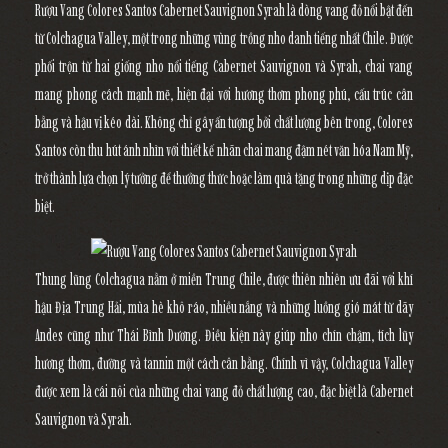
Rượu Vang Colores Santos Cabernet Sauvignon Syrah
là dòng vang đỏ nổi bật đến
từ
Colchagua Valley
, một trong những vùng trồng nho danh tiếng nhất Chile. Được
phối trộn từ hai giống nho nổi tiếng
Cabernet Sauvignon
và
Syrah
, chai vang
mang phong cách mạnh mẽ, hiện đại với hương thơm phong phú, cấu trúc cân
bằng và hậu vị kéo dài. Không chỉ gây ấn tượng bởi chất lượng bên trong, Colores
Santos còn thu hút ánh nhìn với thiết kế nhãn chai mang đậm nét văn hóa Nam Mỹ,
trở thành lựa chọn lý tưởng để thưởng thức hoặc làm quà tặng trong những dịp đặc
biệt.
Thung lũng
Colchagua
nằm ở miền Trung Chile, được thiên nhiên ưu đãi với khí
hậu Địa Trung Hải, mùa hè khô ráo, nhiều nắng và những luồng gió mát từ dãy
Andes cũng như Thái Bình Dương. Điều kiện này giúp nho chín chậm, tích lũy
hương thơm, đường và tannin một cách cân bằng. Chính vì vậy, Colchagua Valley
được xem là cái nôi của những chai vang đỏ chất lượng cao, đặc biệt là Cabernet
Sauvignon và Syrah.