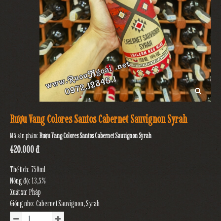
Rượu Vang Colores Santos Cabernet Sauvignon Syrah
Mã sản phẩm:
Rượu Vang Colores Santos Cabernet Sauvignon Syrah
420.000 đ
Thể tích: 750ml
Nồng độ: 13,5%
Xuất xứ: Pháp
Giống nho: Cabernet Sauvignon, Syrah