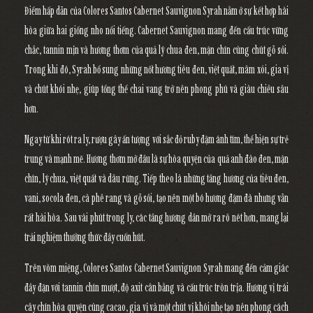
Điểm hấp dẫn của
Colores Santos Cabernet Sauvignon Syrah
nằm ở sự kết hợp hài
hòa giữa hai giống nho nổi tiếng.
Cabernet Sauvignon
mang đến cấu trúc vững
chắc, tannin mịn và hương thơm của quả lý chua đen, mận chín cùng chút gỗ sồi.
Trong khi đó,
Syrah
bổ sung những nốt hương tiêu đen, việt quất, mâm xôi, gia vị
và chút khói nhẹ, giúp tổng thể chai vang trở nên phong phú và giàu chiều sâu
hơn.
Ngay từ khi rót ra ly, rượu gây ấn tượng với sắc
đỏ ruby đậm ánh tím
, thể hiện sự trẻ
trung và mạnh mẽ. Hương thơm mở đầu là sự hòa quyện của quả anh đào đen, mận
chín, lý chua, việt quất và dâu rừng. Tiếp theo là những tầng hương của tiêu đen,
vani, socola đen, cà phê rang và gỗ sồi, tạo nên một bó hương đậm đà nhưng vẫn
rất hài hòa. Sau vài phút trong ly, các tầng hương dần mở ra rõ nét hơn, mang lại
trải nghiệm thưởng thức đầy cuốn hút.
Trên vòm miệng,
Colores Santos Cabernet Sauvignon Syrah
mang đến cảm giác
đầy đặn với tannin chín mượt, độ axit cân bằng và cấu trúc tròn trịa. Hương vị trái
cây chín hòa quyện cùng cacao, gia vị và một chút vị khói nhẹ tạo nên phong cách