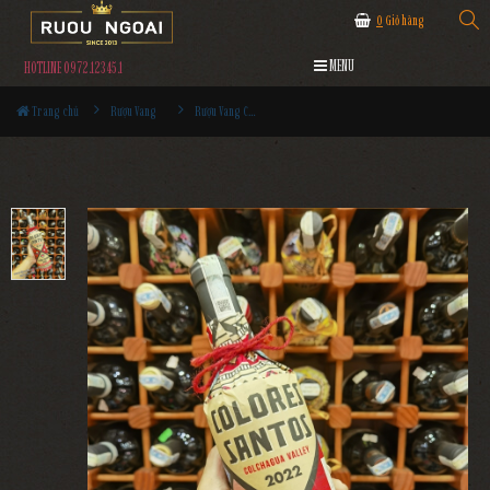
0
Giỏ hàng
MENU
HOTLINE 0972.12345.1
Trang chủ
Rượu Vang
Rượu Vang Colores Santos Cabernet Sauvignon Syrah