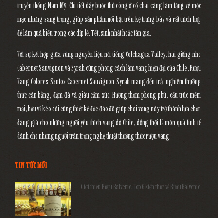
truyền thống Nam Mỹ. Chi tiết dây buộc thủ công ở cổ chai càng làm tăng vẻ mộc
mạc nhưng sang trọng, giúp sản phẩm nổi bật trên kệ trưng bày và rất thích hợp
để làm quà biếu trong các dịp lễ, Tết, sinh nhật hoặc tân gia.
Với sự kết hợp giữa vùng nguyên liệu nổi tiếng
Colchagua Valley
, hai giống nho
Cabernet Sauvignon và Syrah cùng phong cách làm vang hiện đại của Chile,
Rượu
Vang Colores Santos Cabernet Sauvignon Syrah
mang đến trải nghiệm thưởng
thức cân bằng, đậm đà và giàu cảm xúc. Hương thơm phong phú, cấu trúc mềm
mại, hậu vị kéo dài cùng thiết kế độc đáo đã giúp chai vang này trở thành lựa chọn
đáng giá cho những người yêu thích vang đỏ Chile, đồng thời là món quà tinh tế
dành cho những người trân trọng nghệ thuật thưởng thức rượu vang.
TIN TỨC MỚI
Giới thiệu Rượu Balvenie, Top 6 kiến thức về Rượu Balvenie