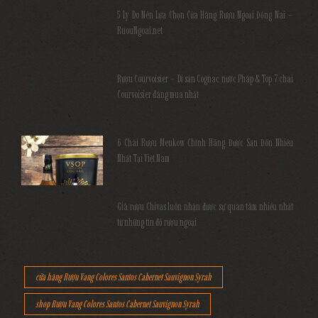
5 Lý Do Nên Lựa Chọn Cửa Hàng Rượu Ngoại Đồng Nai –
RuouNgoai.net
Rượu Courvoisier – Di sản Cognac nước Pháp & Top 7 chai
Courvoisier đáng mua nhất
6 Chai Rượu Meukow Chính Hãng Được Săn Đón Nhiều
Nhất Tại Việt Nam
Giá rượu Chivas luôn nhận được sự quan tâm nhiều nhất
từ những tín đồ rượu ngoại
cửa hàng Rượu Vang Colores Santos Cabernet Sauvignon Syrah
shop Rượu Vang Colores Santos Cabernet Sauvignon Syrah