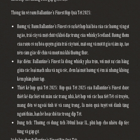
Thông tin về rượu Ballantine's Finest Hộp Quà Tết 2025:
Hương vị
: Rượu Ballantine's Finest có sự kết hợp hài hòa của các hương vị ngọt
ngào, trái cây và một chút vị khói đặc trưng của whisky Scotland. Hương thơm
của rượu có sự hòa quyện giữa trái cây tươi, mật ong và một ít gia vị ấm áp, tạo
nên cảm giác dễ chịu và mượt mà khi thưởng thức.
Đặc điểm
: Ballantine’s Finest là dòng whisky pha trộn, với một sự cân bằng
giữa các loại mạch nha và ngũ cốc, đem lại một hương vị êm ái nhưng không
kém phần phức tạp.
Thiết kế hộp quà Tết 2025
: Hộp quà Tết 2025 của Ballantine’s Finest được
thiết kế đặc biệt với màu sắc trang nhã, kết hợp với các họa tiết Tết cổ truyền,
mang đến vẻ ngoài tinh tế và sang trọng, là món quà tuyệt vời dành tặng
người thân, bạn bè hoặc đối tác trong dịp Tết.
Dung tích
: Thường có dung tích 700ml hoặc 1L, phù hợp cho nhiều dịp tiệc
tùng và gặp gỡ.