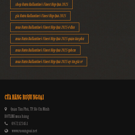
shop Rượu Ballantine's Finest Hộp Quà 2025
giá Rượu Ballantine's Finest Hộp Quà 2025
mua Rượu Ballantine's Finest Hộp Quà 2025 ở đâu
mua Rượu Ballantine's Finest Hộp Quà 2025 quận tân phú
mua Rượu Ballantine's Finest Hộp Quà 2025 tphcm
mua Rượu Ballantine's Finest Hộp Quà 2025 uy tín giá rẻ
CỬA HÀNG RƯỢU NGOẠI
Quận Tân Phú, TP. Hồ Chí Minh
HOTLINE mua hàng
0972.12345.1
www.ruoungoai.net