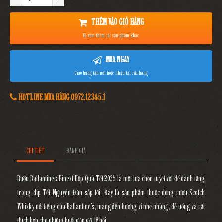
THÊM VÀO GIỎ HÀNG
Và xem thêm các sản phẩm khác
MUA NGAY
Giao hàng tận nơi hoặc nhận tại cửa hàng
HOTLINE MUA HÀNG 0972.12345.1
CHI TIẾT
ĐÁNH GIÁ
Rượu Ballantine's Finest Hộp Quà Tết 2025 là một lựa chọn tuyệt vời để dành tặng
trong dịp Tết Nguyên Đán sắp tới. Đây là sản phẩm thuộc dòng rượu Scotch
Whisky nổi tiếng của Ballantine's, mang đến hương vị nhẹ nhàng, dễ uống và rất
thích hợp cho những buổi gặp gỡ, lễ hội.