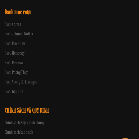
Danh mục rượu
Rượu Chivas
Rượu Johnnie Walker
Rượu Macallan
Rượu Hennessy
Rượu Meukow
Rượu Phong Thủy
Rượu Vương tài kim ngưu
Rượu hộp quà
CHÍNH SÁCH VÀ QUY ĐỊNH
Chính sách & Quy định chung
Chính sách bảo hành