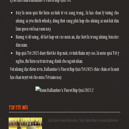
Lý do lựa chọn Ballantine's Finest Hộp Quà Tết:
Đây là món quà thể hiện sự tinh tế và sang trọng, là lựa chọn lý tưởng cho
những ai yêu thích whisky, đồng thời cũng phù hợp cho những ai mới bắt đầu
làm quen với loại rượu này.
Hương vị dễ uống, dễ kết hợp với các món ăn, đặc biệt là trong những bữa tiệc
đầu năm.
Hộp quà Tết 2025 được thiết kế đẹp mắt, có tính thẩm mỹ cao, là món quà Tết ý
nghĩa, thể hiện sự trân trọng dành cho người nhận.
Với những đặc điểm trên, Ballantine’s Finest Hộp Quà Tết 2025 chắc chắn sẽ là một
lựa chọn tuyệt vời cho mùa Tết năm nay.
TIN TỨC MỚI
Giới thiệu Rượu Balvenie, Top 6 kiến thức về Rượu Balvenie