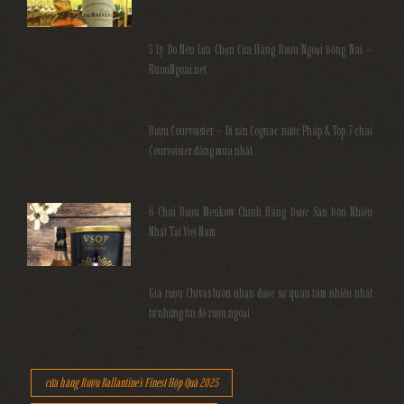
5 Lý Do Nên Lựa Chọn Cửa Hàng Rượu Ngoại Đồng Nai –
RuouNgoai.net
Rượu Courvoisier – Di sản Cognac nước Pháp & Top 7 chai
Courvoisier đáng mua nhất
6 Chai Rượu Meukow Chính Hãng Được Săn Đón Nhiều
Nhất Tại Việt Nam
Giá rượu Chivas luôn nhận được sự quan tâm nhiều nhất
từ những tín đồ rượu ngoại
cửa hàng Rượu Ballantine's Finest Hộp Quà 2025