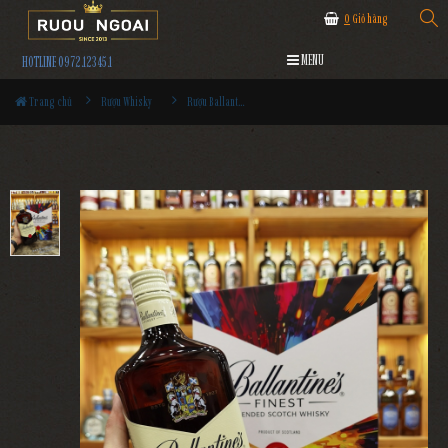
0
Giỏ hàng
MENU
HOTLINE 0972.12345.1
Trang chủ
Rượu Whisky
Rượu Ballantine's Finest Hộp Quà 2025