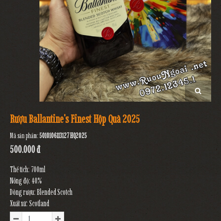
Rượu Ballantine's Finest Hộp Quà 2025
Mã sản phẩm:
5010106113127 HQ2025
500.000 đ
Thể tích: 700ml
Nồng độ: 40%
Dòng rượu: Blended Scotch
Xuất xứ: Scotland