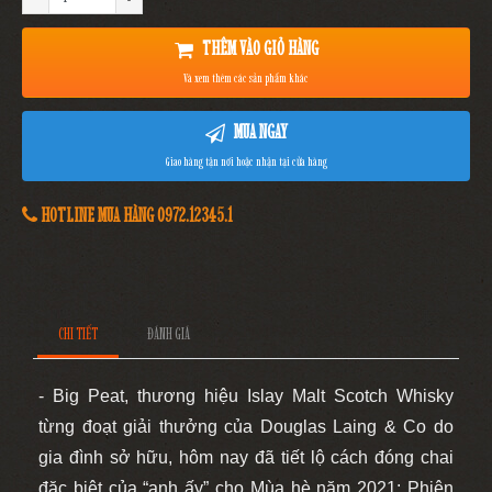
THÊM VÀO GIỎ HÀNG
Và xem thêm các sản phẩm khác
MUA NGAY
Giao hàng tận nơi hoặc nhận tại cửa hàng
HOTLINE MUA HÀNG 0972.12345.1
CHI TIẾT
ĐÁNH GIÁ
- Big Peat, thương hiệu Islay Malt Scotch Whisky
từng đoạt giải thưởng của Douglas Laing & Co do
gia đình sở hữu, hôm nay đã tiết lộ cách đóng chai
đặc biệt của “anh ấy” cho Mùa hè năm 2021: Phiên