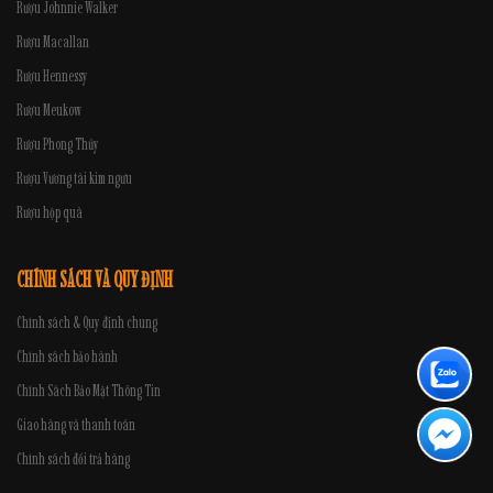
Rượu Johnnie Walker
Rượu Macallan
Rượu Hennessy
Rượu Meukow
Rượu Phong Thủy
Rượu Vương tài kim ngưu
Rượu hộp quà
CHÍNH SÁCH VÀ QUY ĐỊNH
Chính sách & Quy định chung
Chính sách bảo hành
Chính Sách Bảo Mật Thông Tin
Giao hàng và thanh toán
Chính sách đổi trả hàng