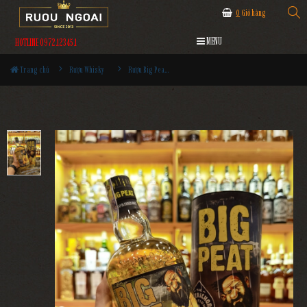
0
Giỏ hàng
MENU
HOTLINE 0972.12345.1
Trang chủ
Rượu Whisky
Rượu Big Peat The Peatrichor Edition