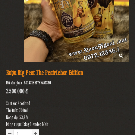
Rượu Big Peat The Peatrichor Edition
Mã sản phẩm:
5014218817874N1350
2.500.000 đ
Xuất xứ: Scotland
Thể tích: 700ml
Nồng độ: 53,8%
Dòng rượu: Islay Blended Malt