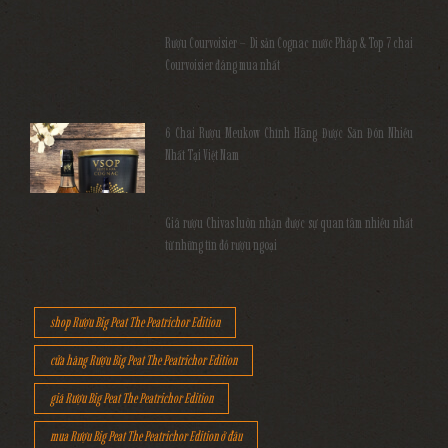
Rượu Courvoisier – Di sản Cognac nước Pháp & Top 7 chai
Courvoisier đáng mua nhất
6 Chai Rượu Meukow Chính Hãng Được Săn Đón Nhiều
Nhất Tại Việt Nam
Giá rượu Chivas luôn nhận được sự quan tâm nhiều nhất
từ những tín đồ rượu ngoại
shop Rượu Big Peat The Peatrichor Edition
cửa hàng Rượu Big Peat The Peatrichor Edition
giá Rượu Big Peat The Peatrichor Edition
mua Rượu Big Peat The Peatrichor Edition ở đâu