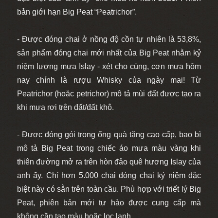
bản giới hạn Big Peat “Peatrichor”.
- Được đóng chai ở nồng độ cồn tự nhiên là 53,8%,
sản phẩm đóng chai mới nhất của Big Peat nhằm kỷ
niệm lượng mưa Islay - xét cho cùng, cơn mưa hôm
nay chính là rượu Whisky của ngày mai!
Từ
Peatrichor (hoặc petrichor) mô tả mùi đất được tạo ra
khi mưa rơi trên đất/đất khô.
- Được đóng gói trong ống quà tặng cao cấp, bao bì
mô tả Big Peat trong chiếc áo mưa màu vàng khi
thiên đường mở ra trên hòn đảo quê hương Islay của
anh ấy.
Chỉ hơn 5.000 chai đóng chai kỷ niệm đặc
biệt này có sẵn trên toàn cầu.
Phù hợp với triết lý Big
Peat, phiên bản mới tự hào được cung cấp mà
không cần tạo màu hoặc lọc lạnh.