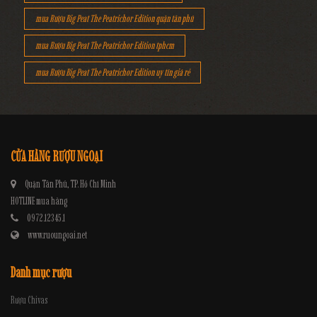
mua Rượu Big Peat The Peatrichor Edition quận tân phú
mua Rượu Big Peat The Peatrichor Edition tphcm
mua Rượu Big Peat The Peatrichor Edition uy tín giá rẻ
CỬA HÀNG RƯỢU NGOẠI
Quận Tân Phú, TP. Hồ Chí Minh
HOTLINE mua hàng
0972.12345.1
www.ruoungoai.net
Danh mục rượu
Rượu Chivas