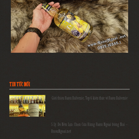
TIN TỨC MỚI
Giới thiệu Rượu Balvenie, Top 6 kiến thức về Rượu Balvenie
5 Lý Do Nên Lựa Chọn Cửa Hàng Rượu Ngoại Đồng Nai –
RuouNgoai.net