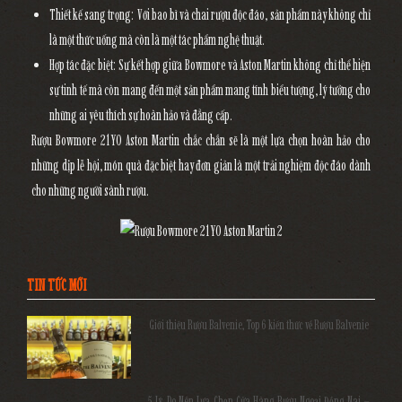
Thiết kế sang trọng
: Với bao bì và chai rượu độc đáo, sản phẩm này không chỉ
là một thức uống mà còn là một tác phẩm nghệ thuật.
Hợp tác đặc biệt
: Sự kết hợp giữa Bowmore và Aston Martin không chỉ thể hiện
sự tinh tế mà còn mang đến một sản phẩm mang tính biểu tượng, lý tưởng cho
những ai yêu thích sự hoàn hảo và đẳng cấp.
Rượu
Bowmore 21YO Aston Martin
chắc chắn sẽ là một lựa chọn hoàn hảo cho
những dịp lễ hội, món quà đặc biệt hay đơn giản là một trải nghiệm độc đáo dành
cho những người sành rượu.
TIN TỨC MỚI
Giới thiệu Rượu Balvenie, Top 6 kiến thức về Rượu Balvenie
5 Lý Do Nên Lựa Chọn Cửa Hàng Rượu Ngoại Đồng Nai –