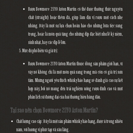
Rượu Bowmore 21YO Aston Martin có thể được thưởng thức nguyên
chất (straight) hoặc thêm đá, giúp làm dịu vị rượu một cách nhẹ
nhàng. Đây là một sự lựa chọn hoàn hảo cho những bữa tiệc sang
trọng, hoặc là món quà tặng cho những dịp đặc biệt như lễ kỷ niệm,
sinh nhật, hay các dịp lễ lớn.
Mức độ phổ biến và giá trị
:
Rượu Bowmore 21YO Aston Martin thuộc dòng sản phẩm giới hạn, vì
vậy nó không chỉ là một món quà sang trọng mà còn có giá trị sưu
tầm. Những người yêu thích whisky hảo hạng sẽ đánh giá cao sự kết
hợp này, bởi nó mang đến trải nghiệm uống rượu đỉnh cao và một
phần lịch sử đương đại của hai thương hiệu hàng đầu.
Tại sao nên chọn Bowmore 21YO Aston Martin?
Chất lượng cao cấp
: Đây là một sản phẩm whisky hảo hạng, được ủ trong nhiều
năm, với hương vị phức tạp và sâu lắng.