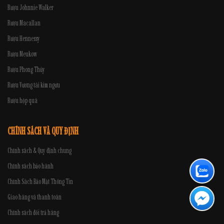
Rượu Johnnie Walker
Rượu Macallan
Rượu Hennessy
Rượu Meukow
Rượu Phong Thủy
Rượu Vương tài kim ngưu
Rượu hộp quà
CHÍNH SÁCH VÀ QUY ĐỊNH
Chính sách & Quy định chung
Chính sách bảo hành
Chính Sách Bảo Mật Thông Tin
Giao hàng và thanh toán
Chính sách đổi trả hàng