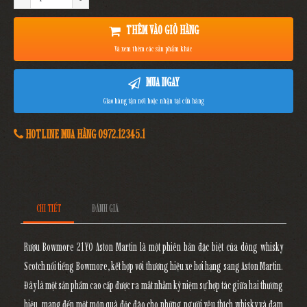
THÊM VÀO GIỎ HÀNG
Và xem thêm các sản phẩm khác
MUA NGAY
Giao hàng tận nơi hoặc nhận tại cửa hàng
HOTLINE MUA HÀNG 0972.12345.1
CHI TIẾT
ĐÁNH GIÁ
Rượu Bowmore 21YO Aston Martin
là một phiên bản đặc biệt của dòng whisky
Scotch nổi tiếng
Bowmore
, kết hợp với thương hiệu xe hơi hạng sang Aston Martin.
Đây là một sản phẩm cao cấp được ra mắt nhằm kỷ niệm sự hợp tác giữa hai thương
hiệu, mang đến một món quà độc đáo cho những người yêu thích whisky và đam