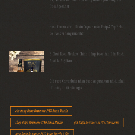
RuouNgoai.net
Rượu Courvoisier – Di sản Cognac nước Pháp & Top 7 chai
Courvoisier đáng mua nhất
6 Chai Rượu Meukow Chính Hãng Được Săn Đón Nhiều
Nhất Tại Việt Nam
Giá rượu Chivas luôn nhận được sự quan tâm nhiều nhất
từ những tín đồ rượu ngoại
cửa hàng Rượu Bowmore 21YO Aston Martin
shop Rượu Bowmore 21YO Aston Martin
giá Rượu Bowmore 21YO Aston Martin
mua Rượu Bowmore 21YO Aston Martin ở đâu