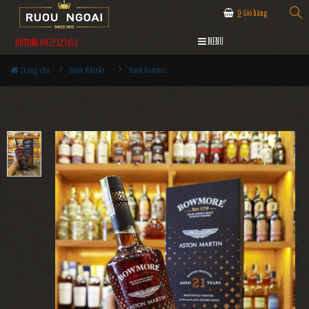
0
Giỏ hàng
MENU
HOTLINE 0972.12345.1
Trang chủ
Rượu Whisky
Rượu Bowmore 21YO Aston Martin