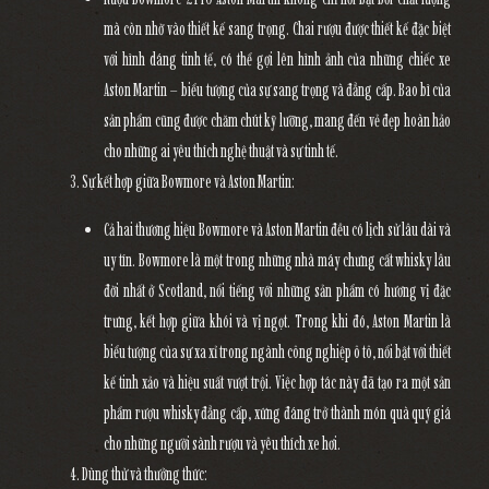
mà còn nhờ vào thiết kế sang trọng. Chai rượu được thiết kế đặc biệt
với hình dáng tinh tế, có thể gợi lên hình ảnh của những chiếc xe
Aston Martin – biểu tượng của sự sang trọng và đẳng cấp. Bao bì của
sản phẩm cũng được chăm chút kỹ lưỡng, mang đến vẻ đẹp hoàn hảo
cho những ai yêu thích nghệ thuật và sự tinh tế.
Sự kết hợp giữa Bowmore và Aston Martin
:
Cả hai thương hiệu Bowmore và Aston Martin đều có lịch sử lâu dài và
uy tín. Bowmore là một trong những nhà máy chưng cất whisky lâu
đời nhất ở Scotland, nổi tiếng với những sản phẩm có hương vị đặc
trưng, kết hợp giữa khói và vị ngọt. Trong khi đó, Aston Martin là
biểu tượng của sự xa xỉ trong ngành công nghiệp ô tô, nổi bật với thiết
kế tinh xảo và hiệu suất vượt trội. Việc hợp tác này đã tạo ra một sản
phẩm rượu whisky đẳng cấp, xứng đáng trở thành món quà quý giá
cho những người sành rượu và yêu thích xe hơi.
Dùng thử và thưởng thức
: