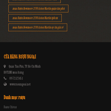
mua Rượu Bowmore 21YO Aston Martin quận tân phú
mua Rượu Bowmore 21YO Aston Martin tphcm
mua Rượu Bowmore 21YO Aston Martin uy tín giá rẻ
CỬA HÀNG RƯỢU NGOẠI
Quận Tân Phú, TP. Hồ Chí Minh
HOTLINE mua hàng
0972.12345.1
www.ruoungoai.net
Danh mục rượu
Rượu Chivas