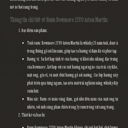
mê xe hơi sang trọng.
Thông tin chi tiết về Rượu Bowmore 21YO Aston Martin:
Đặc điểm sản phẩm
:
Tuổi rượu
: Bowmore 21YO Aston Martin là whisky 21 năm tuổi, được ủ
trong thùng gỗ sồi lâu năm, giúp tạo ra hương vị đậm đà và phức tạp.
Hương vị
: Sự kết hợp tinh tế của hương vị khói nhẹ nhàng đặc trưng
của Bowmore, kết hợp với các nốt hương ngọt ngào của trái cây khô,
mật ong, gia vị, và một chút hương gỗ sồi nướng. Các lớp hương này
phát triển qua từng ngụm, tạo nên một trải nghiệm uống whisky đầy
cuốn hút.
Màu sắc
: Rượu có màu vàng đậm, gợi nhớ đến màu của mật ong tự
nhiên, với ánh sáng phản chiếu trong ly rượu trông rất sang trọng.
Thiết kế và bao bì
:
Rượu Bowmore 21YO Aston Martin không chỉ nổi bật bởi chất lượng