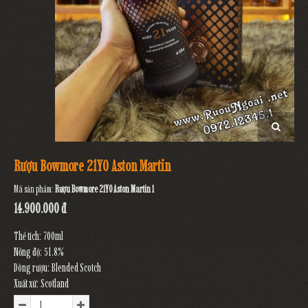
Rượu Bowmore 21YO Aston Martin
Mã sản phẩm:
Rượu Bowmore 21YO Aston Martin 1
14.900.000 đ
Thể tích: 700ml
Nồng độ: 51.8%
Dòng rượu: Blended Scotch
Xuất xứ: Scotland