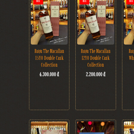
Mới
Mới
Mới
Rượu The Macallan
Rượu The Macallan
Rư
15YO Double Cask
12YO Double Cask
Wh
Collection
Collection
4.300.000 đ
2.200.000 đ