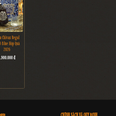
u Chivas Regal
O Blue Hộp Quà
2026
1.900.000 đ
rượu
CHÍNH SÁCH VÀ QUY ĐỊNH