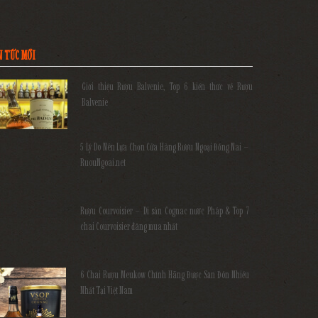
N TỨC MỚI
Giới thiệu Rượu Balvenie, Top 6 kiến thức về Rượu
Balvenie
5 Lý Do Nên Lựa Chọn Cửa Hàng Rượu Ngoại Đồng Nai –
RuouNgoai.net
Rượu Courvoisier – Di sản Cognac nước Pháp & Top 7
chai Courvoisier đáng mua nhất
6 Chai Rượu Meukow Chính Hãng Được Săn Đón Nhiều
Nhất Tại Việt Nam