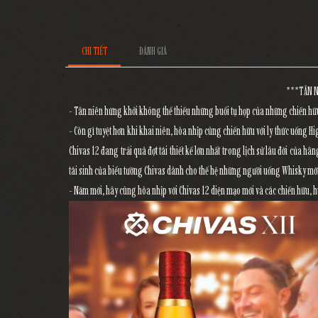
CHI TIẾT
ĐÁNH GIÁ
***TÂN N
- Tân niên hứng khởi không thể thiếu những buổi tụ họp của những chiến hữu
- Còn gì tuyệt hơn khi khai niên, hòa nhịp cùng chiến hữu với ly thức uống H
Chivas 12 đang trải quà đợt tái thiết kế lớn nhất trong lịch sử lâu đời của h
tái sinh của biểu tường Chivas dành cho thế hệ những người uống Whisky mới,
- Năm mới, hãy cùng hòa nhịp với Chivas 12 diện mạo mới và các chiến hữu, 