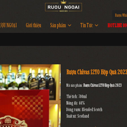
Rượu Whi
ƯỢU NGOẠI
Giới thiệu
Sản phẩm
Tin Tức
HOTLINE 097
Rượu Chivas 12YO Hộp Quà 202
Mã sản phẩm:
Rượu Chivas 12YO Hộp Quà 2023
Thể tích: 700ml
Nồng độ: 40%
Dòng rượu: Blended Scotch
Xuất xứ: Scotland