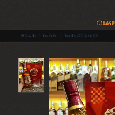
CỬA HÀNG R
Trang chủ
Rượu Whisky
Rượu Chivas 12YO Hộp Quà 2023