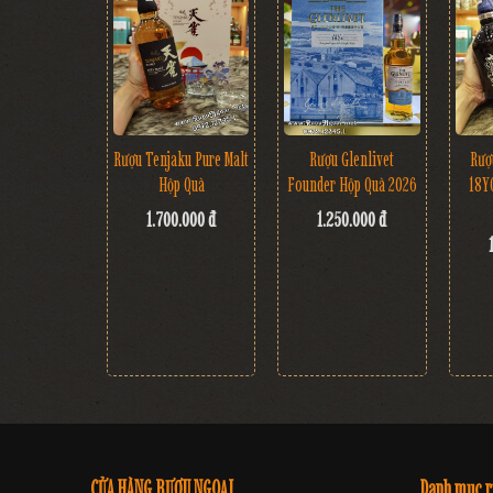
Rượu Tenjaku Pure Malt
Rượu Glenlivet
Rượ
Hộp Quà
Founder Hộp Quà 2026
18Y
1.700.000 đ
1.250.000 đ
CỬA HÀNG RƯỢU NGOẠI
Danh mục 