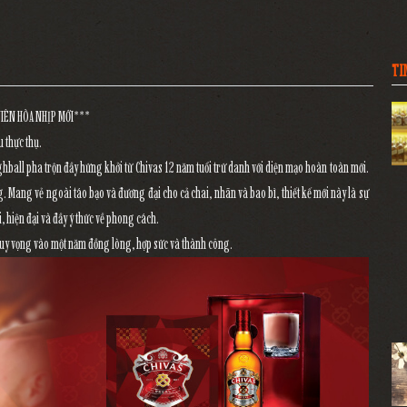
TI
IÊN HÒA NHỊP MỚI***
 thực thụ.
ighball pha trộn đầy hứng khởi từ Chivas 12 năm tuổi trứ danh với diện mạo hoàn toàn mới.
ãng. Mang vẻ ngoài táo bạo và đương đại cho cả chai, nhãn và bao bì, thiết kế mới này là sự
 hiện đại và đầy ý thức về phong cách.
huy vọng vào một năm đồng lòng, hợp sức và thành công.