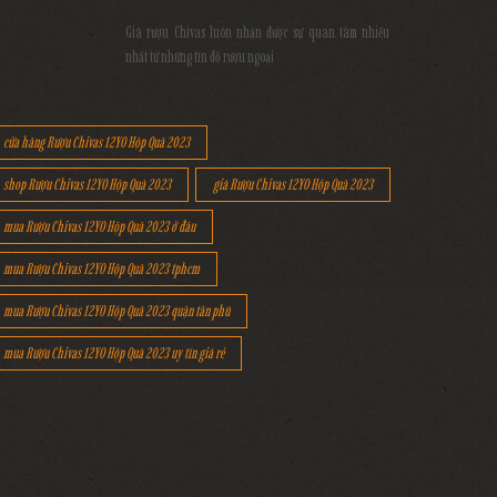
Giá rượu Chivas luôn nhận được sự quan tâm nhiều
nhất từ những tín đồ rượu ngoại
cửa hàng Rượu Chivas 12YO Hộp Quà 2023
shop Rượu Chivas 12YO Hộp Quà 2023
giá Rượu Chivas 12YO Hộp Quà 2023
mua Rượu Chivas 12YO Hộp Quà 2023 ở đâu
mua Rượu Chivas 12YO Hộp Quà 2023 tphcm
mua Rượu Chivas 12YO Hộp Quà 2023 quận tân phú
mua Rượu Chivas 12YO Hộp Quà 2023 uy tín giá rẻ