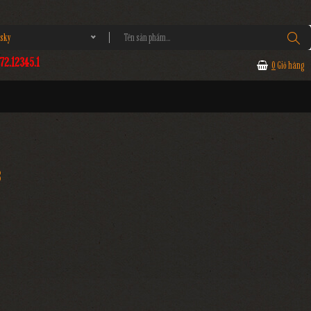
sky
2.12345.1
0
Giỏ hàng
3