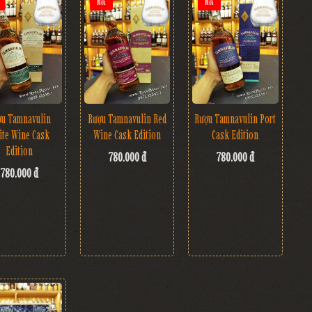
Mới
Mới
ợu Tamnavulin
Rượu Tamnavulin Red
Rượu Tamnavulin Port
ite Wine Cask
Wine Cask Edition
Cask Edition
Edition
780.000 đ
780.000 đ
780.000 đ