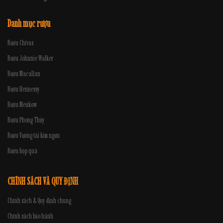
Danh mục rượu
Rượu Chivas
Rượu Johnnie Walker
Rượu Macallan
Rượu Hennessy
Rượu Meukow
Rượu Phong Thủy
Rượu Vương tài kim ngưu
Rượu hộp quà
CHÍNH SÁCH VÀ QUY ĐỊNH
Chính sách & Quy định chung
Chính sách bảo hành