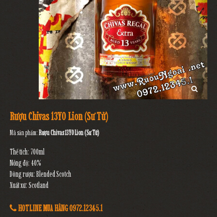
Rượu Chivas 13YO Lion (Sư Tử)
Mã sản phẩm:
Rượu Chivas 13YO Lion (Sư Tử)
Thể tích: 700ml
Nồng độ: 40%
Dòng rượu: Blended Scotch
Xuất xứ: Scotland
HOTLINE MUA HÀNG 0972.12345.1