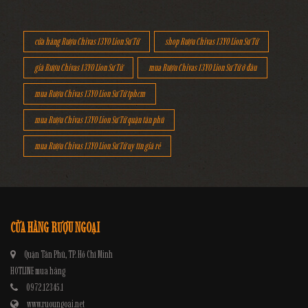
cửa hàng Rượu Chivas 13YO Lion Sư Tử
shop Rượu Chivas 13YO Lion Sư Tử
giá Rượu Chivas 13YO Lion Sư Tử
mua Rượu Chivas 13YO Lion Sư Tử ở đâu
mua Rượu Chivas 13YO Lion Sư Tử tphcm
mua Rượu Chivas 13YO Lion Sư Tử quận tân phú
mua Rượu Chivas 13YO Lion Sư Tử uy tín giá rẻ
CỬA HÀNG RƯỢU NGOẠI
Quận Tân Phú, TP. Hồ Chí Minh
HOTLINE mua hàng
0972.12345.1
www.ruoungoai.net