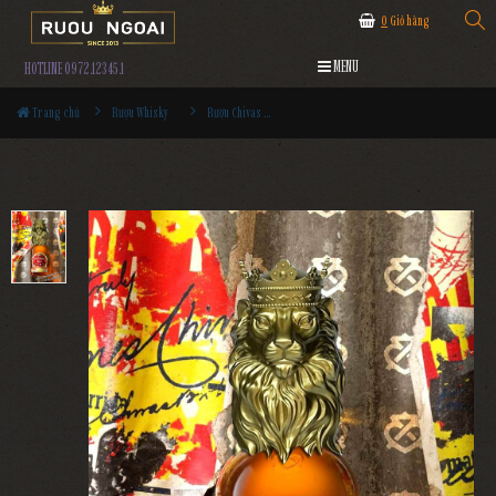
0
Giỏ hàng
MENU
HOTLINE 0972.12345.1
Trang chủ
Rượu Whisky
Rượu Chivas 13YO Lion (Sư Tử)