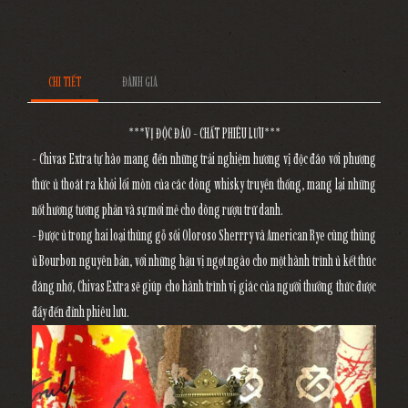
CHI TIẾT
ĐÁNH GIÁ
***VỊ ĐỘC ĐÁO - CHẤT PHIÊU LƯU***
- Chivas Extra tự hào mang đến những trải nghiệm hương vị độc đáo với phương
thức ủ thoát ra khỏi lối mòn của các dòng whisky truyền thống, mang lại những
nốt hương tương phản và sự mới mẻ cho dòng rượu trứ danh.
- Được ủ trong hai loại thùng gỗ sồi Oloroso Sherrry và American Rye cùng thùng
ủ Bourbon nguyên bản, với những hậu vị ngọt ngào cho một hành trình ủ kết thúc
đáng nhớ, Chivas Extra sẽ giúp cho hành trình vị giác của người thưởng thức được
đẩy đến đỉnh phiêu lưu.