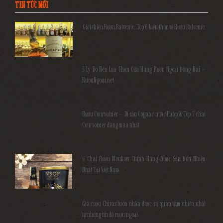
TIN TỨC MỚI
Giới thiệu Rượu Balvenie, Top 6 kiến thức về Rượu Balvenie
5 Lý Do Nên Lựa Chọn Cửa Hàng Rượu Ngoại Đồng Nai –
RuouNgoai.net
Rượu Courvoisier – Di sản Cognac nước Pháp & Top 7 chai
Courvoisier đáng mua nhất
6 Chai Rượu Meukow Chính Hãng Được Săn Đón Nhiều
Nhất Tại Việt Nam
Giá rượu Chivas luôn nhận được sự quan tâm nhiều nhất
từ những tín đồ rượu ngoại