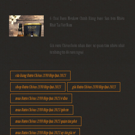
6 Chai Rượu Meukow Chính Hãng Được Săn Đón Nhiều
Nhất Tại Việt Nam
Giá rượu Chivas luôn nhận được sự quan tâm nhiều nhất
từ những tín đồ rượu ngoại
cửa hàng Rượu Chivas 21YO Hộp Quà 2023
shop Rượu Chivas 21YO Hộp Quà 2023
giá Rượu Chivas 21YO Hộp Quà 2023
mua Rượu Chivas 21YO Hộp Quà 2023 ở đâu
mua Rượu Chivas 21YO Hộp Quà 2023 tphcm
mua Rượu Chivas 21YO Hộp Quà 2023 quận tân phú
mua Rượu Chivas 21YO Hộp Quà 2023 uy tín giá rẻ