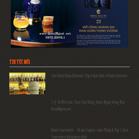
TIN TỨC MỚI
Giới thiệu Rượu Balvenie, Top 6 kiến thức về Rượu Balvenie
5 Lý Do Nên Lựa Chọn Cửa Hàng Rượu Ngoại Đồng Nai –
RuouNgoai.net
Rượu Courvoisier – Di sản Cognac nước Pháp & Top 7 chai
Courvoisier đáng mua nhất