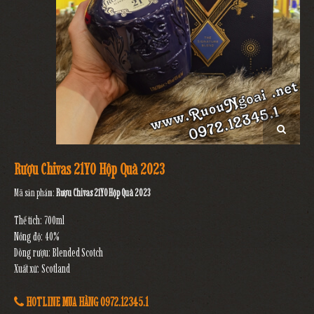
Rượu Chivas 21YO Hộp Quà 2023
Mã sản phẩm:
Rượu Chivas 21YO Hộp Quà 2023
Thể tích: 700ml
Nồng độ: 40%
Dòng rượu: Blended Scotch
Xuất xứ: Scotland
HOTLINE MUA HÀNG 0972.12345.1