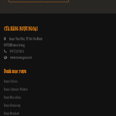
CỬA HÀNG RƯỢU NGOẠI
Quận Tân Phú, TP. Hồ Chí Minh
HOTLINE mua hàng
0972.12345.1
www.ruoungoai.net
Danh mục rượu
Rượu Chivas
Rượu Johnnie Walker
Rượu Macallan
Rượu Hennessy
Rượu Meukow