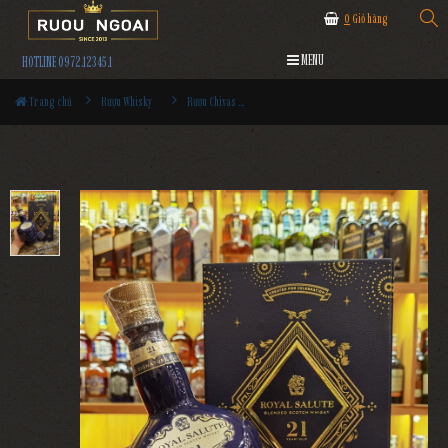
0
Giỏ hàng
MENU
HOTLINE 0972.12345.1
Trang chủ
Rượu Whisky
Rượu Chivas 21YO Hộp Quà 2023