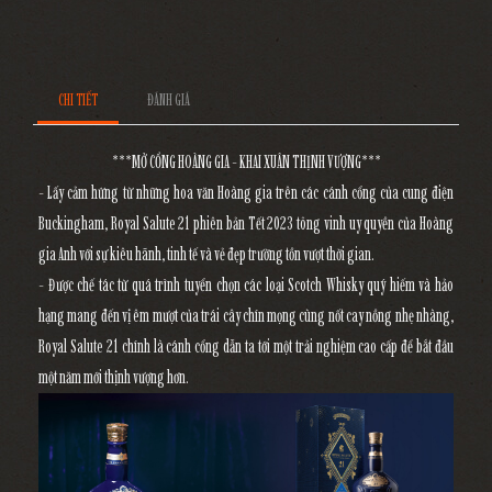
CHI TIẾT
ĐÁNH GIÁ
***MỞ CỔNG HOÀNG GIA - KHAI XUÂN THỊNH VƯỢNG***
- Lấy cảm hứng từ những hoa văn Hoàng gia trên các cánh cổng của cung điện
Buckingham, Royal Salute 21 phiên bản Tết 2023 tông vinh uy quyền của Hoàng
gia Anh với sự kiêu hãnh, tinh tế và vẻ đẹp trường tồn vượt thời gian.
- Được chế tác từ quá trình tuyển chọn các loại Scotch Whisky quý hiếm và hảo
hạng mang đến vị êm mượt của trái cây chín mọng cùng nốt cay nồng nhẹ nhàng,
Royal Salute 21 chính là cánh cổng dẫn ta tới một trải nghiệm cao cấp để bắt đầu
một năm mới thịnh vượng hơn.