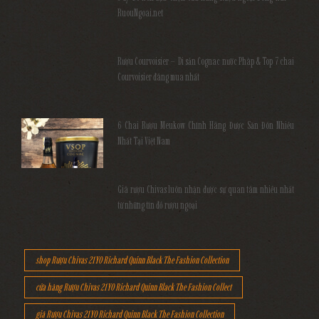
RuouNgoai.net
Rượu Courvoisier – Di sản Cognac nước Pháp & Top 7 chai
Courvoisier đáng mua nhất
6 Chai Rượu Meukow Chính Hãng Được Săn Đón Nhiều
Nhất Tại Việt Nam
Giá rượu Chivas luôn nhận được sự quan tâm nhiều nhất
từ những tín đồ rượu ngoại
shop Rượu Chivas 21YO Richard Quinn Black The Fashion Collection
cửa hàng Rượu Chivas 21YO Richard Quinn Black The Fashion Collect
giá Rượu Chivas 21YO Richard Quinn Black The Fashion Collection