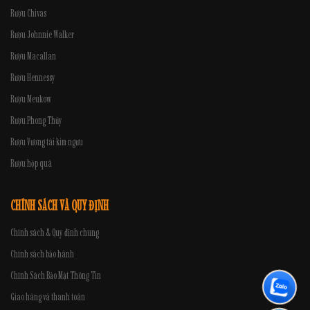
Rượu Chivas
Rượu Johnnie Walker
Rượu Macallan
Rượu Hennessy
Rượu Meukow
Rượu Phong Thủy
Rượu Vương tài kim ngưu
Rượu hộp quà
CHÍNH SÁCH VÀ QUY ĐỊNH
Chính sách & Quy định chung
Chính sách bảo hành
Chính Sách Bảo Mật Thông Tin
Giao hàng và thanh toán