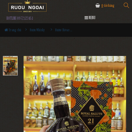
0
Giỏ hàng
MENU
HOTLINE 0972.12345.1
Trang chủ
Rượu Whisky
Rượu Chivas 21YO Richard Quinn Black The Fashion Collection