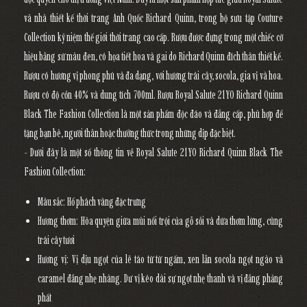
và nhà thiết kế thời trang Anh Quốc Richard Quinn, trong bộ sưu tập Couture
Collection kỷ niệm thế giới thời trang cao cấp. Rượu được đựng trong một chiếc cờ
hiệu bằng sứ màu đen, có họa tiết hoa và gai do Richard Quinn đích thân thiết kế.
Rượu có hương vị phong phú và đa dạng, với hương trái cây, socola, gia vị và hoa.
Rượu có độ cồn 40% và dung tích 700ml. Rượu Royal Salute 21YO Richard Quinn
Black The Fashion Collection là một sản phẩm độc đáo và đẳng cấp, phù hợp để
tặng bạn bè, người thân hoặc thưởng thức trong những dịp đặc biệt.
- Dưới đây là một số thông tin về Royal Salute 21YO Richard Quinn Black The
Fashion Collection:
Màu sắc
: Hổ phách vàng đặc trưng
Hương thơm
: Hòa quyện giữa mùi nổi trội của gỗ sồi và dứa thơm lừng, cùng
trái cây tươi
Hương vị
: Vị dịu ngọt của lê táo từ từ ngấm, xen lẫn socola ngọt ngào và
caramel đắng nhẹ nhàng. Dư vị kéo dài sự ngọt nhẹ thanh và vị đắng phảng
phất