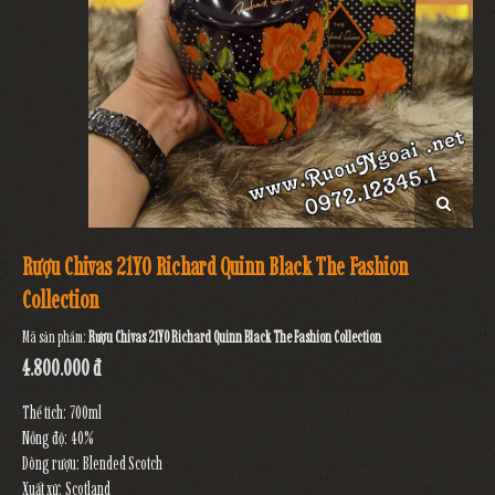
Rượu Chivas 21YO Richard Quinn Black The Fashion
Collection
Mã sản phẩm:
Rượu Chivas 21YO Richard Quinn Black The Fashion Collection
4.800.000 đ
Thể tích: 700ml
Nồng độ: 40%
Dòng rượu: Blended Scotch
Xuất xứ: Scotland