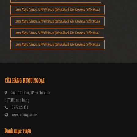
mua Rượu Chivas 21YO Richard Quinn Black The Fashion Collection ở
mua Rượu Chivas 21YO Richard Quinn Black The Fashion Collection q
mua Rượu Chivas 21YO Richard Quinn Black The Fashion Collection t
mua Rượu Chivas 21YO Richard Quinn Black The Fashion Collection u
CỬA HÀNG RƯỢU NGOẠI
Quận Tân Phú, TP. Hồ Chí Minh
HOTLINE mua hàng
0972.12345.1
www.ruoungoai.net
Danh mục rượu