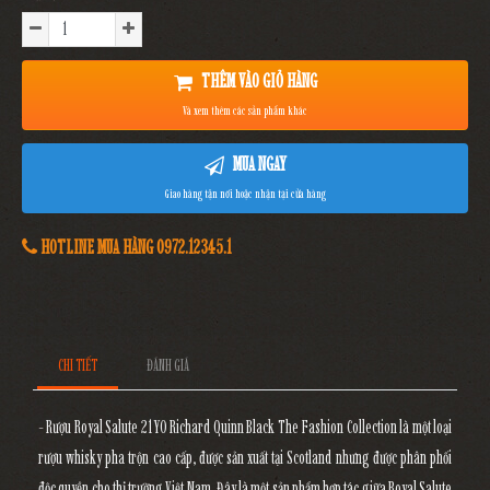
THÊM VÀO GIỎ HÀNG
Và xem thêm các sản phẩm khác
MUA NGAY
Giao hàng tận nơi hoặc nhận tại cửa hàng
HOTLINE MUA HÀNG 0972.12345.1
CHI TIẾT
ĐÁNH GIÁ
- Rượu Royal Salute 21YO Richard Quinn Black The Fashion Collection là một loại
rượu whisky pha trộn cao cấp, được sản xuất tại Scotland nhưng được phân phối
độc quyền cho thị trường Việt Nam. Đây là một sản phẩm hợp tác giữa Royal Salute