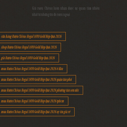
Giá rượu Chivas luôn nhận được sự quan tâm nhiều
nhất từ những tín đồ rượu ngoại
cửa hàng Rượu Chivas Regal 18YO Gold Hộp Quà 2026
shop Rượu Chivas Regal 18YO Gold Hộp Quà 2026
giá Rượu Chivas Regal 18YO Gold Hộp Quà 2026
mua Rượu Chivas Regal 18YO Gold Hộp Quà 2026 ở đâu
mua Rượu Chivas Regal 18YO Gold Hộp Quà 2026 quận tân phú
mua Rượu Chivas Regal 18YO Gold Hộp Quà 2026 phường tân sơn nhì
mua Rượu Chivas Regal 18YO Gold Hộp Quà 2026 tphcm
mua Rượu Chivas Regal 18YO Gold Hộp Quà 2026 uy tín giá rẻ