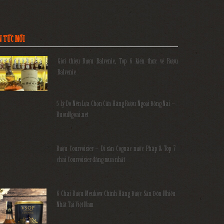
N TỨC MỚI
Giới thiệu Rượu Balvenie, Top 6 kiến thức về Rượu
Balvenie
5 Lý Do Nên Lựa Chọn Cửa Hàng Rượu Ngoại Đồng Nai –
RuouNgoai.net
Rượu Courvoisier – Di sản Cognac nước Pháp & Top 7
chai Courvoisier đáng mua nhất
6 Chai Rượu Meukow Chính Hãng Được Săn Đón Nhiều
Nhất Tại Việt Nam