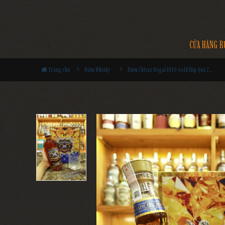
CỬA HÀNG R
Trang chủ
Rượu Whisky
Rượu Chivas Regal 18YO Gold Hộp Quà 2026