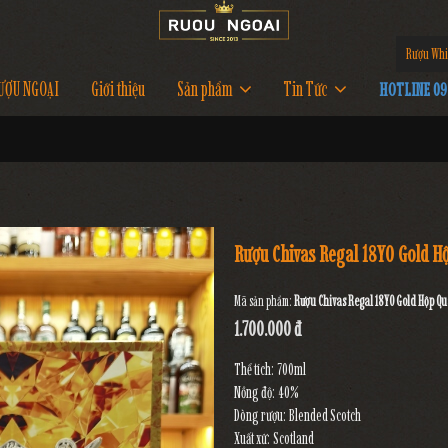
Rượu Whi
ƯỢU NGOẠI
Giới thiệu
Sản phẩm
Tin Tức
HOTLINE 097
Rượu Chivas Regal 18YO Gold H
Mã sản phẩm:
Rượu Chivas Regal 18YO Gold Hộp Q
1.700.000 đ
Thể tích: 700ml
Nồng độ: 40%
Dòng rượu: Blended Scotch
Xuất xứ: Scotland