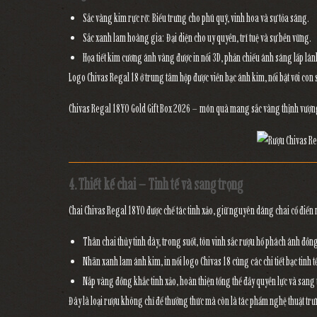
Sắc vàng kim rực rỡ:
Biểu trưng cho
phú quý, vinh hoa và sự tỏa sáng
.
Sắc xanh lam hoàng gia:
Đại diện cho
uy quyền, trí tuệ và sự bền vững.
Họa tiết
kim cương ánh vàng
được in nổi 3D, phản chiếu ánh sáng lấp lá
Logo
Chivas Regal 18
ở trung tâm hộp được viền bạc ánh kim, nổi bật với con 
Chivas Regal 18YO Gold Gift Box 2026
– món quà mang sắc vàng thịnh vượng, 
4. Thiết kế chai – Tinh tế và sang trọng
Chai
Chivas Regal 18YO
được chế tác tinh xảo, giữ nguyên dáng chai cổ điển
Thân chai thủy tinh dày, trong suốt
, tôn vinh sắc rượu
hổ phách ánh đồn
Nhãn xanh lam ánh kim
, in nổi logo Chivas 18 cùng các chi tiết bạc tinh
Nắp vàng đồng khắc tinh xảo
, hoàn thiện tổng thể đầy quyền lực và sang
Đây là loại rượu không chỉ để thưởng thức mà còn là
tác phẩm nghệ thuật trư