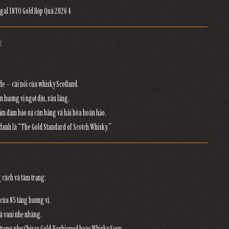
n
de – cái nôi của whisky Scotland.
ên hương vị ngọt dịu, sâu lắng.
hằm đảm bảo sự
cân bằng và hài hòa hoàn hảo.
 danh là
“The Gold Standard of Scotch Whisky.”
g cách và tâm trạng:
 của 85 tầng hương vị.
và vani nhẹ nhàng.
g trọng như
Chivas Gold Fashioned
hoặc
Whisky Sour.