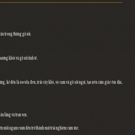
lâu trong thùng gỗ sồi.
hương khói và gỗ sồi tinh tế.
cứng
, kế đến là
socola đen, trái cây khô, vỏ cam và gỗ sồi ngọt
, tạo nên cảm giác êm dịu,
âu lắng và trọn vẹn.
iến mỗi ngụm rượu đều trở thành
một trải nghiệm cảm xúc.