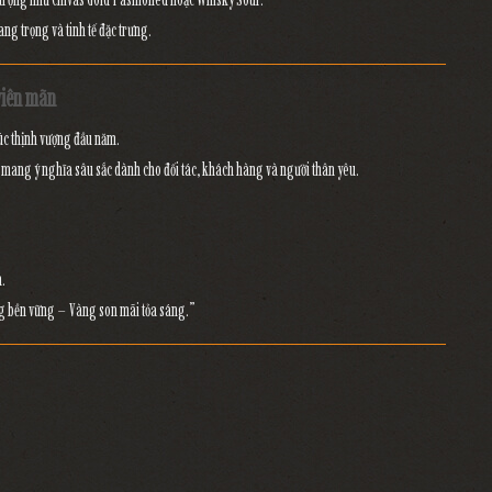
ng trọng và tinh tế đặc trưng.
viên mãn
húc thịnh vượng đầu năm.
, mang ý nghĩa sâu sắc dành cho đối tác, khách hàng và người thân yêu.
h.
 bền vững – Vàng son mãi tỏa sáng.”