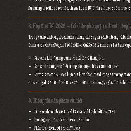
Dù thưởng thức theo cách nào,
Chivas Regal 18YO
vẫn giữ trọn
sự êm mượt, sa
8. Hộp Quà Tết 2026 – Lời chúc phú quý và thành công 
Trong văn hóa Á Đông, rượu là biểu tượng của
sự gắn kết, tôn trọng và lời c
Chính vì vậy,
Chivas Regal 18YO Gold Hộp Quà 2026
là
món quà Tết đẳng cấp
Sắc vàng kim:
Tượng trưng cho tài lộc và thăng tiến.
Sắc xanh hoàng gia:
Biểu trưng cho quyền lực và sự trường tồn.
Chivas 18 năm tuổi:
Biểu hiện của kiên nhẫn, thành công và trưởng thàn
Chivas Regal 18YO Gold Gift Box 2026
– Món quà mang ý nghĩa “Thành công
9. Thông tin sản phẩm chi tiết
Tên sản phẩm:
Chivas Regal 18 Years Old Gold Gift Box 2026
Thương hiệu:
Chivas Brothers – Scotland
Phân loại:
Blended Scotch Whisky