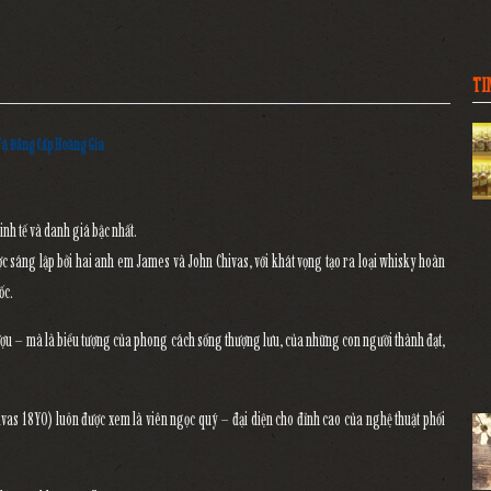
TI
Và Đẳng Cấp Hoàng Gia
inh tế và danh giá bậc nhất
.
ợc sáng lập bởi hai anh em
James và John Chivas
, với khát vọng tạo ra loại whisky hoàn
ốc.
rượu – mà là
biểu tượng của phong cách sống thượng lưu
, của những con người thành đạt,
ivas 18YO)
luôn được xem là viên ngọc quý – đại diện cho
đỉnh cao của nghệ thuật phối