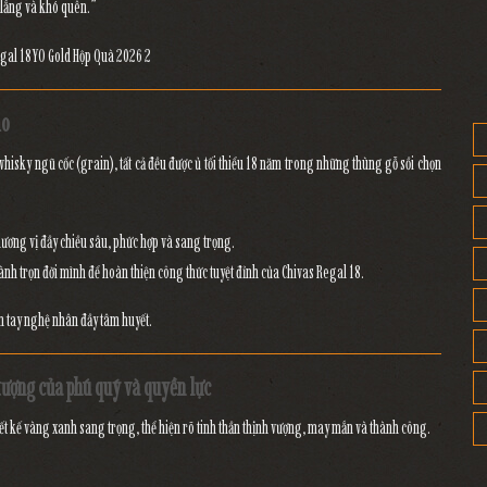
u lắng và khó quên.”
ảo
whisky ngũ cốc (grain)
, tất cả đều được ủ
tối thiểu 18 năm
trong những thùng gỗ sồi chọn
ương vị đầy chiều sâu, phức hợp và sang trọng
.
ành trọn đời mình để hoàn thiện công thức tuyệt đỉnh của Chivas Regal 18.
n tay nghệ nhân đầy tâm huyết.
tượng của phú quý và quyền lực
ết kế
vàng xanh sang trọng
, thể hiện rõ
tinh thần thịnh vượng, may mắn và thành công
.