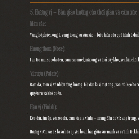
5. Hương vị – Bản giao hưởng của thời gian và cảm xúc
Màu sắc:
Vàng hổ phách óng ả, sang trọng và sâu sắc – biểu hiện của quá trình ủ dài 
Hương thơm (Nose):
Lan tỏa mùi
socola đen, cam caramel, mật ong và trái cây khô
, xen lẫn chút
Vị rượu (Palate):
Đậm đà, tròn vị và nhiều tầng hương. Mở đầu là vị
mật ong, vani và kẹo bơ 
quyến rũ và khó quên.
Hậu vị (Finish):
Kéo dài, ấm áp, với
socola, cam và gia vị nhẹ
– mang đến dư vị sang trọng, s
Hương vị Chivas 18 là sự hòa quyện hoàn hảo giữa
sức mạnh và sự tinh tế
, kh