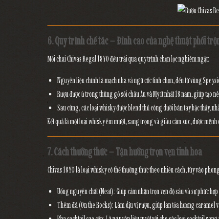
6. Quy trình chế tác – Đỉnh cao của nghệ thuật phối trộ
Mỗi chai
Chivas Regal 18YO
đều trải qua quy trình chọn lọc nghiêm ngặt:
Nguyên liệu chính là
mạch nha và ngũ cốc tinh chọn
, đến từ vùng
Speysi
Rượu được
ủ trong thùng gỗ sồi châu Âu và Mỹ
ít nhất 18 năm, giúp tạo n
Sau cùng, các loại whisky được
blend thủ công
dưới bàn tay bậc thầy, n
Kết quả là một loại whisky
êm mượt, sang trọng và giàu cảm xúc
, được mệnh
7. Cách thưởng thức – Tận hưởng trọn vẹn tinh hoa
Chivas 18YO là loại whisky có thể thưởng thức theo nhiều cách, tùy vào phon
Uống nguyên chất (Neat):
Giúp cảm nhận trọn vẹn độ sâu và sự phức hợp
Thêm đá (On the Rocks):
Làm dịu vị rượu, giúp lan tỏa hương caramel 
Pha cocktail cao cấp:
Là nguyên liệu tuyệt vời cho các loại cocktail san