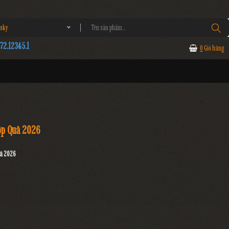
sky
2.12345.1
0
Giỏ hàng
ộp Quà 2026
uà 2026