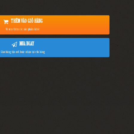
THÊM VÀO GIỎ HÀNG
Và xem thêm các sản phẩm khác
MUA NGAY
Giao hàng tận nơi hoặc nhận tại cửa hàng