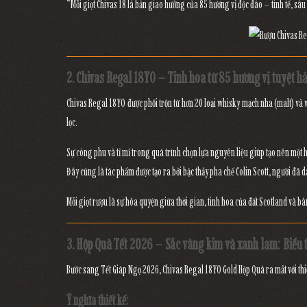
“Mỗi giọt Chivas 18 là bản giao hưởng của 85 hương vị độc đáo – tinh tế, sâ
2. Chivas Regal 18YO – Tinh hoa từ 85 hương vị tuyệt h
Chivas Regal 18YO được phối trộn từ
hơn 20 loại whisky mạch nha (malt) và 
lọc.
Sự công phu và tỉ mỉ trong quá trình chọn lựa nguyên liệu giúp tạo nên
một h
Đây cũng là tác phẩm được tạo ra bởi bậc thầy pha chế
Colin Scott
, người đã d
Mỗi giọt rượu là sự hòa quyện giữa
thời gian, tinh hoa của đất Scotland
và
bà
3. Hộp Quà Tết 2026 – Sắc vàng kim và xanh lam: Biểu 
Bước sang
Tết Giáp Ngọ 2026
,
Chivas Regal 18YO Gold Hộp Quà
ra mắt với thi
Ý nghĩa thiết kế: