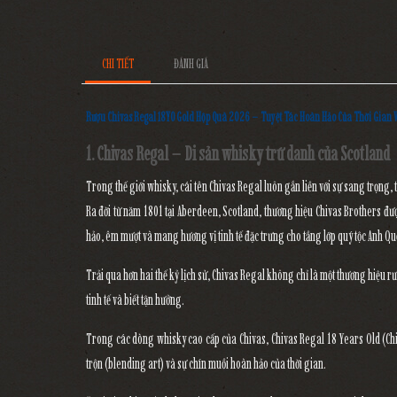
CHI TIẾT
ĐÁNH GIÁ
Rượu Chivas Regal 18YO Gold Hộp Quà 2026 – Tuyệt Tác Hoàn Hảo Của Thời Gian 
1. Chivas Regal – Di sản whisky trứ danh của Scotland
Trong thế giới whisky, cái tên
Chivas Regal
luôn gắn liền với sự
sang trọng, t
Ra đời từ năm
1801
tại Aberdeen, Scotland, thương hiệu Chivas Brothers đư
hảo, êm mượt và mang hương vị tinh tế đặc trưng cho tầng lớp quý tộc Anh Qu
Trải qua hơn
hai thế kỷ lịch sử
, Chivas Regal không chỉ là một thương hiệu 
tinh tế và biết tận hưởng.
Trong các dòng whisky cao cấp của Chivas,
Chivas Regal 18 Years Old (Ch
trộn (blending art)
và sự chín muồi hoàn hảo của thời gian.