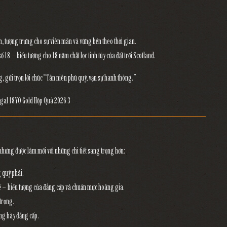
nh, tượng trưng cho
sự viên mãn và vững bền theo thời gian.
số
18
– biểu tượng cho
18 năm chắt lọc tinh túy của đất trời Scotland.
gửi trọn lời chúc “Tân niên phú quý, vạn sự hanh thông.”
 nhưng được làm mới với những chi tiết sang trọng hơn:
g
quý phái.
 tế – biểu tượng của
đẳng cấp và chuẩn mực hoàng gia.
 trọng.
ng bày đẳng cấp.