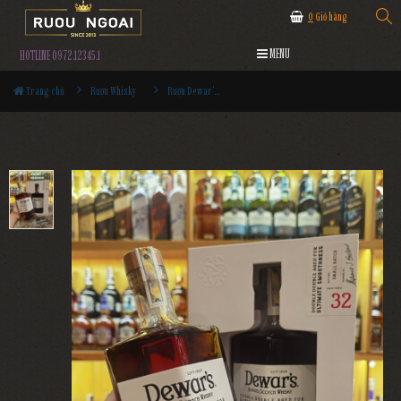
0
Giỏ hàng
MENU
HOTLINE 0972.12345.1
Trang chủ
Rượu Whisky
Rượu Dewar's 32YO Utimate Smoothness