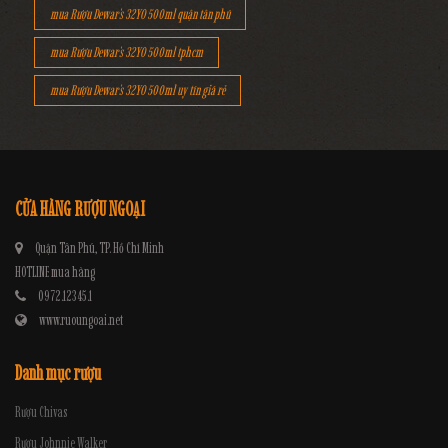
mua Rượu Dewar's 32YO 500ml quận tân phú
mua Rượu Dewar's 32YO 500ml tphcm
mua Rượu Dewar's 32YO 500ml uy tín giá rẻ
CỬA HÀNG RƯỢU NGOẠI
Quận Tân Phú, TP. Hồ Chí Minh
HOTLINE mua hàng
0972.12345.1
www.ruoungoai.net
Danh mục rượu
Rượu Chivas
Rượu Johnnie Walker