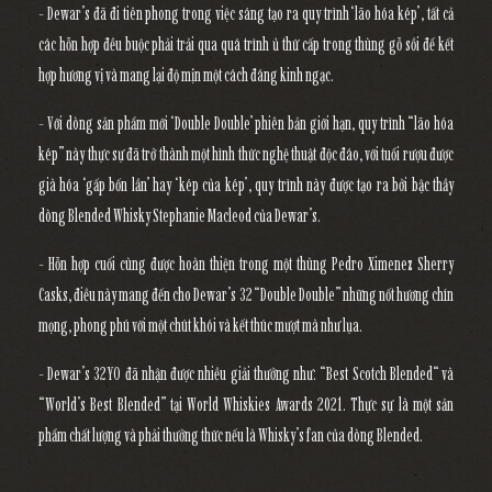
- Dewar’s đã đi tiên phong trong việc sáng tạo ra quy trình ‘lão hóa kép’, tất cả
các hỗn hợp đều buộc phải trải qua quá trình ủ thứ cấp trong thùng gỗ sồi để kết
hợp hương vị và mang lại độ mịn một cách đáng kinh ngạc.
- Với dòng sản phẩm mới ‘Double Double’ phiên bản giới hạn, quy trình “lão hóa
kép” này thực sự đã trở thành một hình thức nghệ thuật độc đáo, với tuổi rượu được
già hóa ‘gấp bốn lần’ hay ‘kép của kép’, quy trình này được tạo ra bởi bậc thầy
dòng Blended Whisky Stephanie Macleod của Dewar’s.
- Hỗn hợp cuối cùng được hoàn thiện trong một thùng Pedro Ximenez Sherry
Casks, điều này mang đến cho Dewar’s 32 “Double Double” những nốt hương chín
mọng, phong phú với một chút khói và kết thúc mượt mà như lụa.
- Dewar’s 32YO đã nhận được nhiều giải thưởng như: “Best Scotch Blended“ và
“World’s Best Blended” tại World Whiskies Awards 2021. Thực sự là một sản
phẩm chất lượng và phải thưởng thức nếu là Whisky’s fan của dòng Blended.