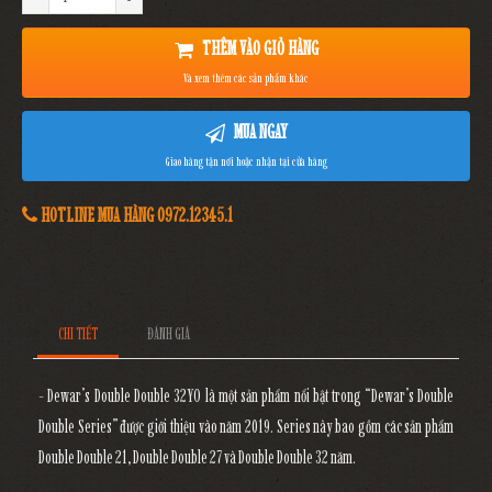
THÊM VÀO GIỎ HÀNG
Và xem thêm các sản phẩm khác
MUA NGAY
Giao hàng tận nơi hoặc nhận tại cửa hàng
HOTLINE MUA HÀNG 0972.12345.1
CHI TIẾT
ĐÁNH GIÁ
- Dewar’s Double Double 32YO là một sản phẩm nổi bật trong “Dewar’s Double
Double Series” được giới thiệu vào năm 2019. Series này bao gồm các sản phẩm
Double Double 21, Double Double 27 và Double Double 32 năm.