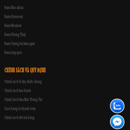
Rượu Macallan
Rượu Hennessy
Rượu Meukow
Rượu Phong Thủy
Rượu Vương tài kim ngưu
Rượu hộp quà
CHÍNH SÁCH VÀ QUY ĐỊNH
Chính sách & Quy định chung
Chính sách bảo hành
Chính Sách Bảo Mật Thông Tin
Giao hàng và thanh toán
Chính sách đổi trả hàng