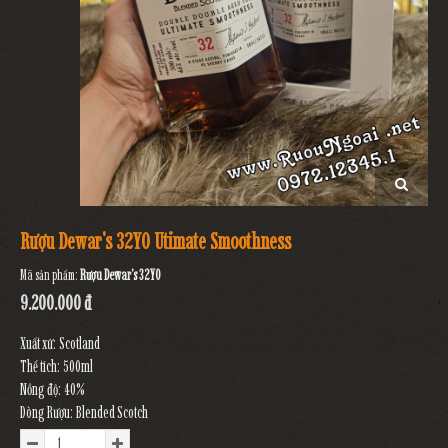
Rượu Dewar's 32YO Utimate Smoothness
Mã sản phẩm:
Rượu Dewar's 32YO
9.200.000 đ
Xuất xứ: Scotland
Thể tích: 500ml
Nồng độ: 40%
Dòng Rượu: Blended Scotch