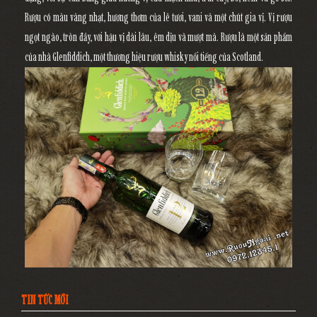
Rượu có màu vàng nhạt, hương thơm của lê tươi, vani và một chút gia vị. Vị rượu
ngọt ngào, tròn đầy, với hậu vị dài lâu, êm dịu và mượt mà. Rượu là một sản phẩm
của nhà Glenfiddich, một thương hiệu rượu whisky nổi tiếng của Scotland.
TIN TỨC MỚI