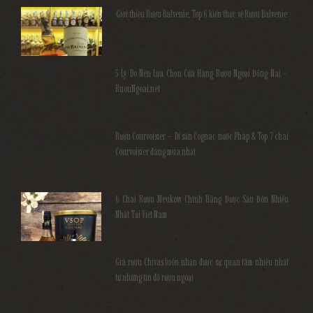
Giới thiệu Rượu Balvenie, Top 6 kiến thức về Rượu Balvenie
5 Lý Do Nên Lựa Chọn Cửa Hàng Rượu Ngoại Đồng Nai –
RuouNgoai.net
Rượu Courvoisier – Di sản Cognac nước Pháp & Top 7 chai
Courvoisier đáng mua nhất
6 Chai Rượu Meukow Chính Hãng Được Săn Đón Nhiều
Nhất Tại Việt Nam
Giá rượu Chivas luôn nhận được sự quan tâm nhiều nhất
từ những tín đồ rượu ngoại