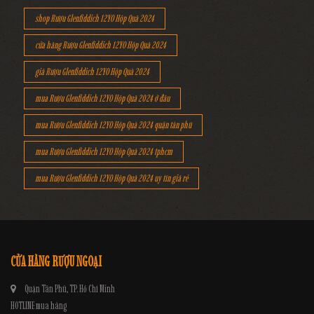
shop Rượu Glenfiddich 12YO Hộp Quà 2024
cửa hàng Rượu Glenfiddich 12YO Hộp Quà 2024
giá Rượu Glenfiddich 12YO Hộp Quà 2024
mua Rượu Glenfiddich 12YO Hộp Quà 2024 ở đâu
mua Rượu Glenfiddich 12YO Hộp Quà 2024 quận tân phú
mua Rượu Glenfiddich 12YO Hộp Quà 2024 tphcm
mua Rượu Glenfiddich 12YO Hộp Quà 2024 uy tín giá rẻ
CỬA HÀNG RƯỢU NGOẠI
Quận Tân Phú, TP. Hồ Chí Minh
HOTLINE mua hàng