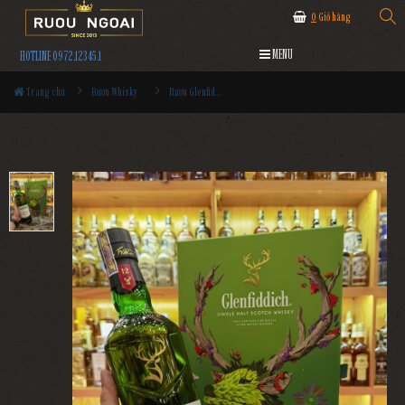
0
Giỏ hàng
MENU
HOTLINE 0972.12345.1
Trang chủ
Rượu Whisky
Rượu Glenfiddich 12YO Hộp Quà 2024