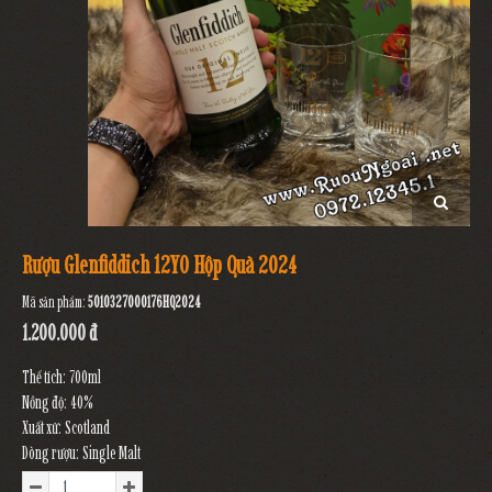
Rượu Glenfiddich 12YO Hộp Quà 2024
Mã sản phẩm:
5010327000176HQ2024
1.200.000 đ
Thể tích: 700ml
Nồng độ: 40%
Xuất xứ: Scotland
Dòng rượu: Single Malt