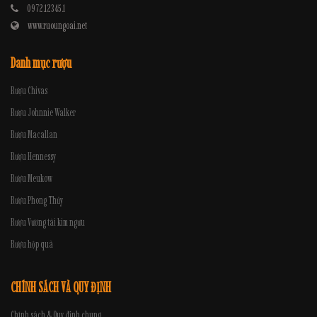
0972.12345.1
www.ruoungoai.net
Danh mục rượu
Rượu Chivas
Rượu Johnnie Walker
Rượu Macallan
Rượu Hennessy
Rượu Meukow
Rượu Phong Thủy
Rượu Vương tài kim ngưu
Rượu hộp quà
CHÍNH SÁCH VÀ QUY ĐỊNH
Chính sách & Quy định chung