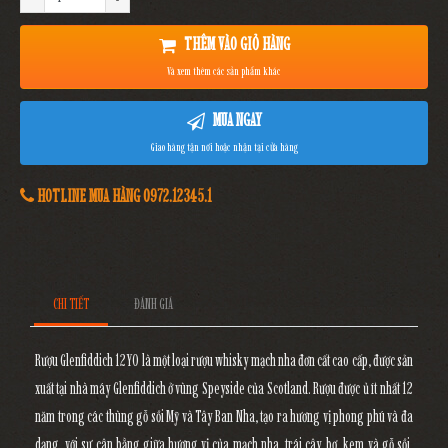
THÊM VÀO GIỎ HÀNG
Và xem thêm các sản phẩm khác
MUA NGAY
Giao hàng tận nơi hoặc nhận tại cửa hàng
HOTLINE MUA HÀNG 0972.12345.1
CHI TIẾT
ĐÁNH GIÁ
Rượu Glenfiddich 12YO là một loại rượu whisky mạch nha đơn cất cao cấp, được sản
xuất tại nhà máy Glenfiddich ở vùng Speyside của Scotland. Rượu được ủ ít nhất 12
năm trong các thùng gỗ sồi Mỹ và Tây Ban Nha, tạo ra hương vị phong phú và đa
dạng, với sự cân bằng giữa hương vị của mạch nha, trái cây, bơ, kem và gỗ sồi.