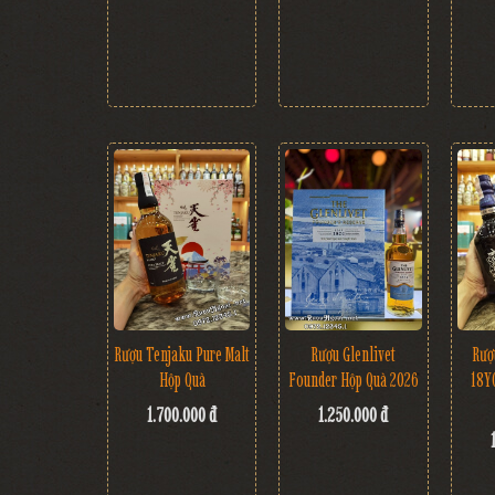
Rượu Tenjaku Pure Malt
Rượu Glenlivet
Rượ
Hộp Quà
Founder Hộp Quà 2026
18Y
1.700.000 đ
1.250.000 đ