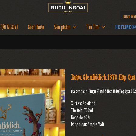
Rượu Whi
ƯỢU NGOẠI
Giới thiệu
Sản phẩm
Tin Tức
HOTLINE 097
Rượu Glenfiddich 18YO Hộp Quà
Mã sản phẩm:
Rượu Glenfiddich 18YO Hộp Quà 20
Xuất xứ: Scotland
Thể tích: 700ml
Nồng độ:40%
Dòng rượu: Single Malt