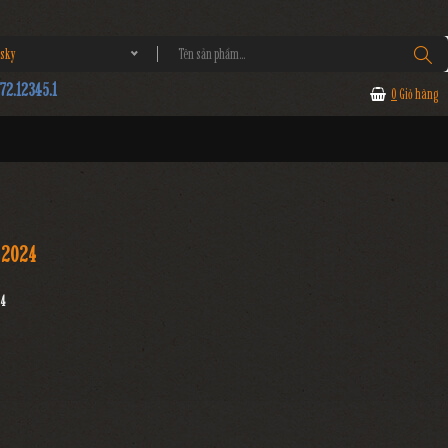
sky
2.12345.1
0
Giỏ hàng
 2024
24