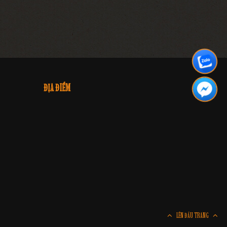
ĐỊA ĐIỂM
LÊN ĐẦU TRANG