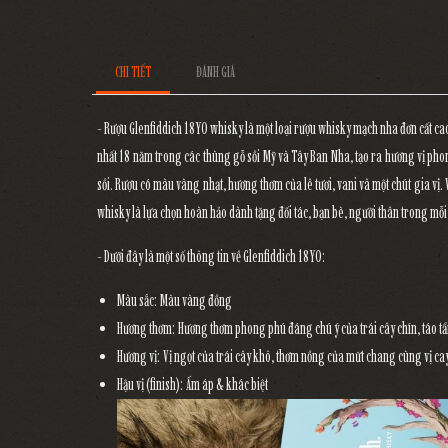
CHI TIẾT
ĐÁNH GIÁ
- Rượu Glenfiddich 18YO whisky là một loại rượu whisky mạch nha đơn cất cao
nhất 18 năm trong các thùng gỗ sồi Mỹ và Tây Ban Nha, tạo ra hương vị pho
sồi. Rượu có màu vàng nhạt, hương thơm của lê tươi, vani và một chút gia vị. 
whisky là lựa chọn hoàn hảo dành tặng đối tác, bạn bè, người thân trong mỗi 
- Dưới đây là một số thông tin về Glenfiddich 18YO:
Màu sắc
: Màu vàng đồng
Hương thơm
: Hương thơm phong phú đáng chú ý của trái cây chín, táo tẩ
Hương vị
: Vị ngọt của trái cây khô, thơm nồng của mứt chang cùng vị cay
Hậu vị (finish)
: Ấm áp & khác biệt