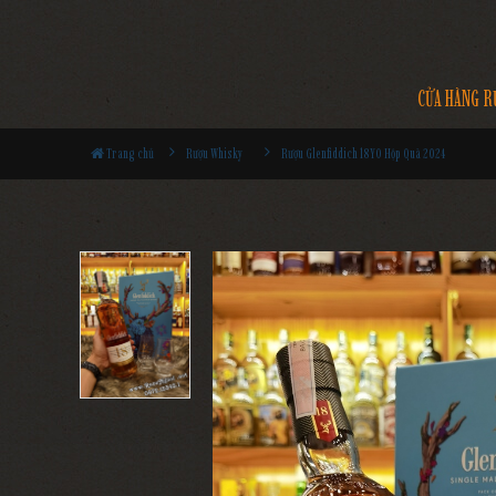
CỬA HÀNG R
Trang chủ
Rượu Whisky
Rượu Glenfiddich 18YO Hộp Quà 2024