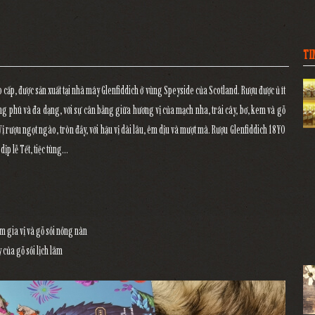
TI
 cấp, được sản xuất tại nhà máy Glenfiddich ở vùng Speyside của Scotland. Rượu được ủ ít
ng phú và đa dạng, với sự cân bằng giữa hương vị của mạch nha, trái cây, bơ, kem và gỗ
Vị rượu ngọt ngào, tròn đầy, với hậu vị dài lâu, êm dịu và mượt mà. Rượu Glenfiddich 18YO
dịp lễ Tết, tiệc tùng…
m gia vị và gỗ sồi nồng nàn
 của gỗ sồi lịch lãm