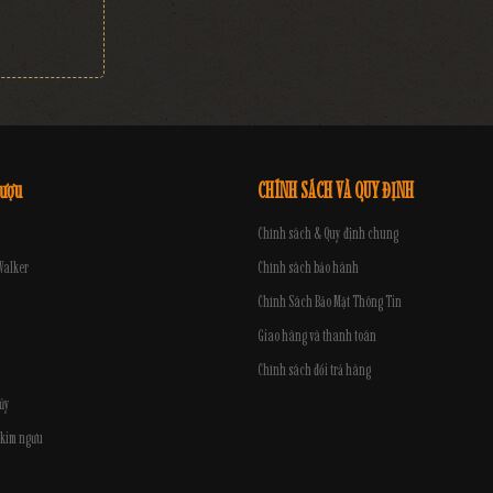
rượu
CHÍNH SÁCH VÀ QUY ĐỊNH
Chính sách & Quy định chung
Walker
Chính sách bảo hành
Chính Sách Bảo Mật Thông Tin
Giao hàng và thanh toán
Chính sách đổi trả hàng
ủy
 kim ngưu