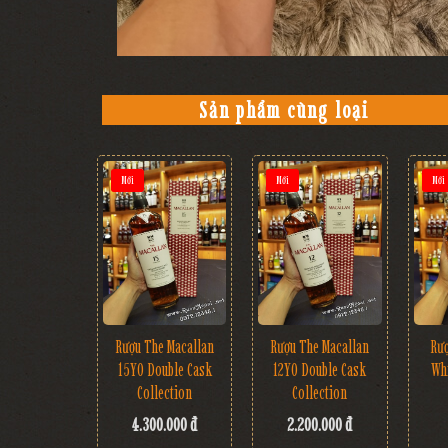
Sản phẩm cùng loại
Mới
Mới
Mới
Rượu The Macallan
Rượu The Macallan
Rư
15YO Double Cask
12YO Double Cask
Wh
Collection
Collection
4.300.000 đ
2.200.000 đ