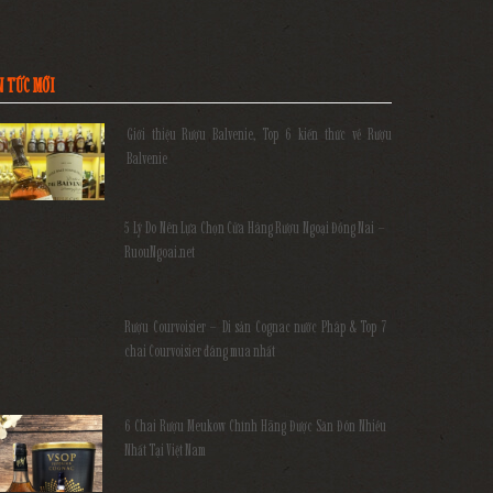
N TỨC MỚI
Giới thiệu Rượu Balvenie, Top 6 kiến thức về Rượu
Balvenie
5 Lý Do Nên Lựa Chọn Cửa Hàng Rượu Ngoại Đồng Nai –
RuouNgoai.net
Rượu Courvoisier – Di sản Cognac nước Pháp & Top 7
chai Courvoisier đáng mua nhất
6 Chai Rượu Meukow Chính Hãng Được Săn Đón Nhiều
Nhất Tại Việt Nam