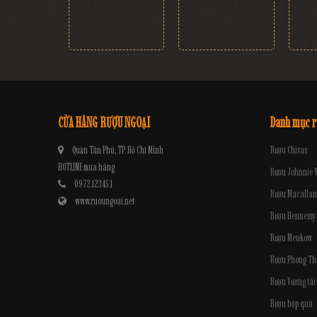
CỬA HÀNG RƯỢU NGOẠI
Danh mục 
Quận Tân Phú, TP. Hồ Chí Minh
Rượu Chivas
HOTLINE mua hàng
Rượu Johnnie 
0972.12345.1
Rượu Macallan
www.ruoungoai.net
Rượu Hennessy
Rượu Meukow
Rượu Phong Th
Rượu Vương tài
Rượu hộp quà