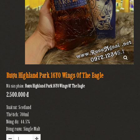
Rượu Highland Park 16YO Wings Of The Eagle
Mã sản phẩm:
Rượu Highland Park 16YO Wings Of The Eagle
2.500.000 đ
Xuất xứ: Scotland
Thể tích: 700ml
Nồng độ: 44.5%
Dòng rượu: Single Malt