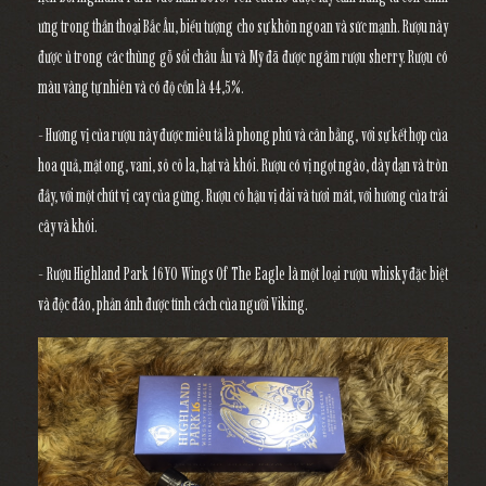
ưng trong thần thoại Bắc Âu, biểu tượng cho sự khôn ngoan và sức mạnh. Rượu này
được ủ trong các thùng gỗ sồi châu Âu và Mỹ đã được ngâm rượu sherry. Rượu có
màu vàng tự nhiên và có độ cồn là 44,5%.
- Hương vị của rượu này được miêu tả là phong phú và cân bằng, với sự kết hợp của
hoa quả, mật ong, vani, sô cô la, hạt và khói. Rượu có vị ngọt ngào, dày dạn và tròn
đầy, với một chút vị cay của gừng. Rượu có hậu vị dài và tươi mát, với hương của trái
cây và khói.
- Rượu Highland Park 16YO Wings Of The Eagle là một loại rượu whisky đặc biệt
và độc đáo, phản ánh được tính cách của người Viking.