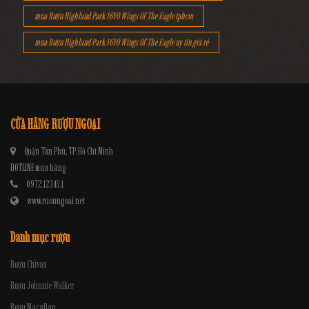
mua Rượu Highland Park 16YO Wings Of The Eagle tphcm
mua Rượu Highland Park 16YO Wings Of The Eagle uy tín giá rẻ
CỬA HÀNG RƯỢU NGOẠI
Quận Tân Phú, TP. Hồ Chí Minh
HOTLINE mua hàng
0972.12345.1
www.ruoungoai.net
Danh mục rượu
Rượu Chivas
Rượu Johnnie Walker
Rượu Macallan