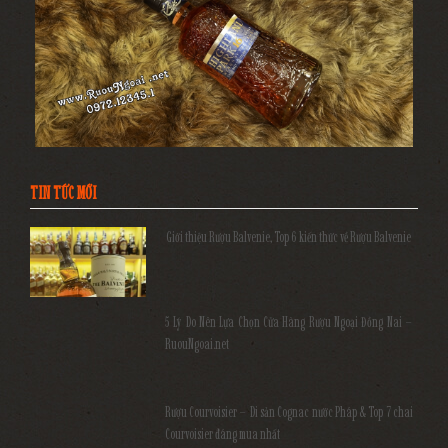
TIN TỨC MỚI
Giới thiệu Rượu Balvenie, Top 6 kiến thức về Rượu Balvenie
5 Lý Do Nên Lựa Chọn Cửa Hàng Rượu Ngoại Đồng Nai –
RuouNgoai.net
Rượu Courvoisier – Di sản Cognac nước Pháp & Top 7 chai
Courvoisier đáng mua nhất