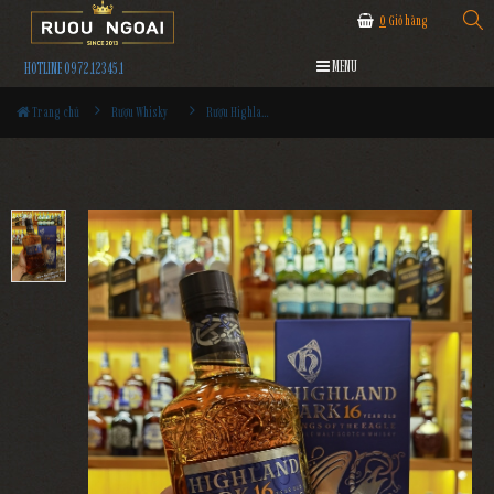
0
Giỏ hàng
MENU
HOTLINE 0972.12345.1
Trang chủ
Rượu Whisky
Rượu Highland Park 16YO Wings Of The Eagle