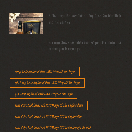
6 Chai Rượu Meukow Chính Hãng Được Săn Đón Nhiều
Nhất Tại Việt Nam
Giá rượu Chivas luôn nhận được sự quan tâm nhiều nhất
từ những tín đồ rượu ngoại
shop Rượu Highland Park 16YO Wings Of The Eagle
cửa hàng Rượu Highland Park 16YO Wings Of The Eagle
giá Rượu Highland Park 16YO Wings Of The Eagle
mua Rượu Highland Park 16YO Wings Of The Eagle ở đaua
mua Rượu Highland Park 16YO Wings Of The Eagle ở đâu
mua Rượu Highland Park 16YO Wings Of The Eagle quận tân phú