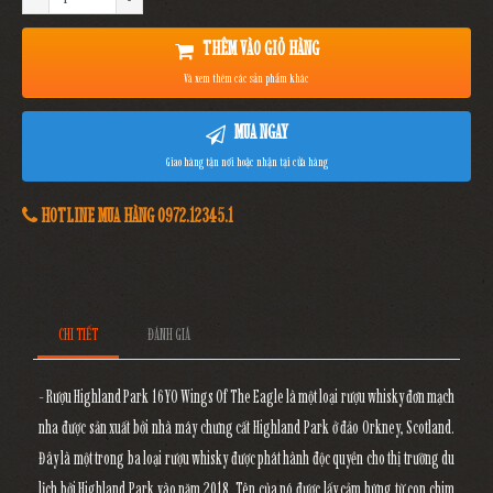
THÊM VÀO GIỎ HÀNG
Và xem thêm các sản phẩm khác
MUA NGAY
Giao hàng tận nơi hoặc nhận tại cửa hàng
HOTLINE MUA HÀNG 0972.12345.1
CHI TIẾT
ĐÁNH GIÁ
- Rượu Highland Park 16YO Wings Of The Eagle là một loại rượu whisky đơn mạch
nha được sản xuất bởi nhà máy chưng cất Highland Park ở đảo Orkney, Scotland.
Đây là một trong ba loại rượu whisky được phát hành độc quyền cho thị trường du
lịch bởi Highland Park vào năm 2018. Tên của nó được lấy cảm hứng từ con chim