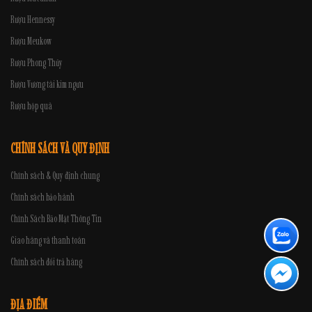
Rượu Hennessy
Rượu Meukow
Rượu Phong Thủy
Rượu Vương tài kim ngưu
Rượu hộp quà
CHÍNH SÁCH VÀ QUY ĐỊNH
Chính sách & Quy định chung
Chính sách bảo hành
Chính Sách Bảo Mật Thông Tin
Giao hàng và thanh toán
Chính sách đổi trả hàng
ĐỊA ĐIỂM