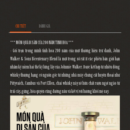
CHI TIẾT
ĐÁNH GIÁ
*** MÓN QUÀ DI SẢN CỦA 200 NĂM TINH HOA ***
- Gói trọn trong mình tinh hoa 200 năm của một thương hiệu trứ danh, John
Walker & Sons Bicentenary Blend là một trong số rất ít các phiên bản giới hạn
nhằm kỷ niệm hai thế kỷ lừng lẫy của Johnnie Walker. Được kết hợp từ nhiều dòng
whisky thượng hạng có nguồn gốc từ những nhà máy chưng cất huyền thoại như
Pittyvaich, Cambus và Port Ellen, chai whisky này sở hữu chất rượu ngọt ngào từ
trái cây, gừng, hòa quyện cùng đường nâu và kết vị với hương khói mệ say.