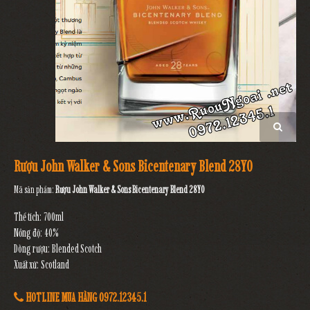
Rượu John Walker & Sons Bicentenary Blend 28YO
Mã sản phẩm:
Rượu John Walker & Sons Bicentenary Blend 28YO
Thể tích: 700ml
Nồng độ: 40%
Dòng rượu: Blended Scotch
Xuất xứ: Scotland
HOTLINE MUA HÀNG 0972.12345.1