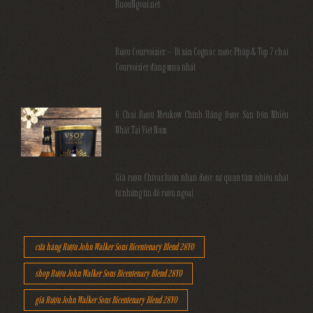
RuouNgoai.net
Rượu Courvoisier – Di sản Cognac nước Pháp & Top 7 chai
Courvoisier đáng mua nhất
6 Chai Rượu Meukow Chính Hãng Được Săn Đón Nhiều
Nhất Tại Việt Nam
Giá rượu Chivas luôn nhận được sự quan tâm nhiều nhất
từ những tín đồ rượu ngoại
cửa hàng Rượu John Walker Sons Bicentenary Blend 28YO
shop Rượu John Walker Sons Bicentenary Blend 28YO
giá Rượu John Walker Sons Bicentenary Blend 28YO