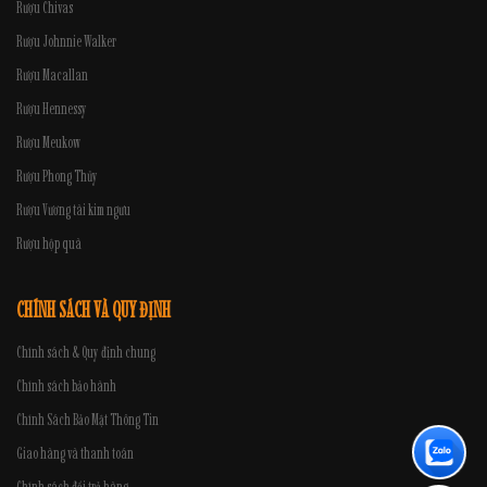
Rượu Chivas
Rượu Johnnie Walker
Rượu Macallan
Rượu Hennessy
Rượu Meukow
Rượu Phong Thủy
Rượu Vương tài kim ngưu
Rượu hộp quà
CHÍNH SÁCH VÀ QUY ĐỊNH
Chính sách & Quy định chung
Chính sách bảo hành
Chính Sách Bảo Mật Thông Tin
Giao hàng và thanh toán