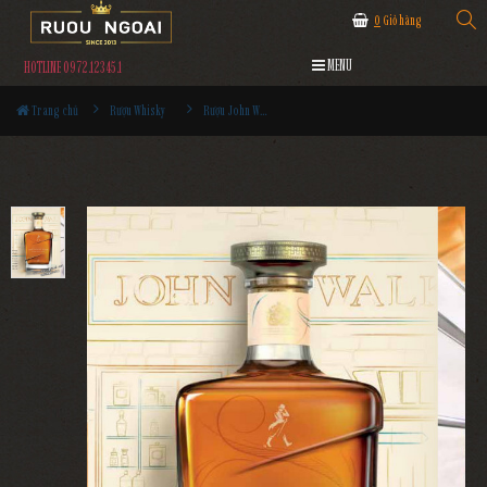
0
Giỏ hàng
MENU
HOTLINE 0972.12345.1
Trang chủ
Rượu Whisky
Rượu John Walker & Sons Bicentenary Blend 28YO