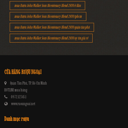
mua Rượu John Walker Sons Bicentenary Blend 28YO ở đâu
mua Rượu John Walker Sons Bicentenary Blend 28YO tphcm
mua Rượu John Walker Sons Bicentenary Blend 28YO quận tân phú
mua Rượu John Walker Sons Bicentenary Blend 28YO uy tín giá rẻ
CỬA HÀNG RƯỢU NGOẠI
Quận Tân Phú, TP. Hồ Chí Minh
HOTLINE mua hàng
0972.12345.1
www.ruoungoai.net
Danh mục rượu