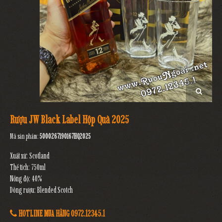
Rượu JW Black Label Hộp Quà 2025
Mã sản phẩm:
5000267190167HQ2025
Xuất xứ: Scotland
Thể tích: 750ml
Nồng độ: 40%
Dòng rượu: Blended Scotch
HOTLINE MUA HÀNG 0972.12345.1