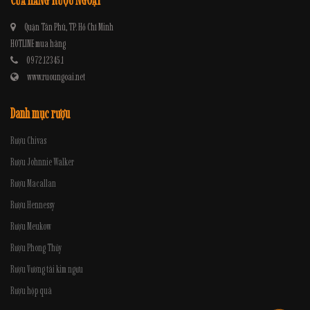
Quận Tân Phú, TP. Hồ Chí Minh
HOTLINE mua hàng
0972.12345.1
www.ruoungoai.net
Danh mục rượu
Rượu Chivas
Rượu Johnnie Walker
Rượu Macallan
Rượu Hennessy
Rượu Meukow
Rượu Phong Thủy
Rượu Vương tài kim ngưu
Rượu hộp quà