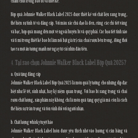
chăm chút trong bao bì và thiết kế.
Hộp quà Johnnie Walker Black Label 2025 được thiết kế với chất liệu sang trọng,
thể hiện sự tinh tế và đẳng cấp. Với màu sắc chủ đạo là đen, cùng các chi tiết vàng
và bạc, hộp quà mang đến một vẻ ngoài huyền bí và quý phái. Các họa tiết tinh xảo
và tỉ mỉ trong thiết kế bao bì làm nổi bật giá trị của chai rượu bên trong, đồng thời
tạo ra một ấn tượng mạnh mẽ ngay từ cái nhìn đầu tiên.
4.
Tại sao chọn Johnnie Walker Black Label Hộp Quà 2025?
a. Quà tặng đẳng cấp
Johnnie Walker Black Label Hộp Quà 2025 là món quà lý tưởng cho những dịp đặc
biệt như lễ tết, sinh nhật, hay kỷ niệm quan trọng. Với bao bì sang trọng và chai
rượu chất lượng, sản phẩm này không chỉ là món quà tặng quý giá mà còn là cách
thể hiện sự trân trọng và tôn vinh đối với người nhận.
b. Chất lượng whisky tuyệt hảo
Johnnie Walker Black Label luôn được yêu thích nhờ vào hương vị cân bằng và