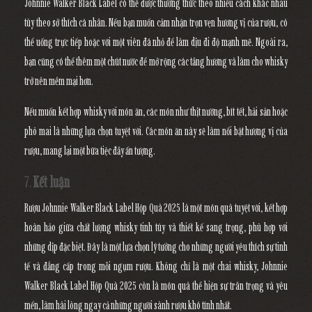
Johnnie Walker Black Label có thể được thưởng thức theo nhiều cách khác nhau
tùy theo sở thích cá nhân. Nếu bạn muốn cảm nhận trọn vẹn hương vị của rượu, có
thể uống trực tiếp hoặc với một viên đá nhỏ để làm dịu đi độ mạnh mẽ. Ngoài ra,
bạn cũng có thể thêm một chút nước để mở rộng các tầng hương và làm cho whisky
trở nên mềm mại hơn.
Nếu muốn kết hợp whisky với món ăn, các món như thịt nướng, bít tết, hải sản hoặc
phô mai là những lựa chọn tuyệt vời. Các món ăn này sẽ làm nổi bật hương vị của
rượu, mang lại một bữa tiệc đầy ấn tượng.
7.
Kết luận
Rượu Johnnie Walker Black Label Hộp Quà 2025 là một món quà tuyệt vời, kết hợp
hoàn hảo giữa chất lượng whisky tinh túy và thiết kế sang trọng, phù hợp với
những dịp đặc biệt. Đây là một lựa chọn lý tưởng cho những người yêu thích sự tinh
tế và đẳng cấp trong mỗi ngụm rượu. Không chỉ là một chai whisky, Johnnie
Walker Black Label Hộp Quà 2025 còn là món quà thể hiện sự trân trọng và yêu
mến, làm hài lòng ngay cả những người sành rượu khó tính nhất.