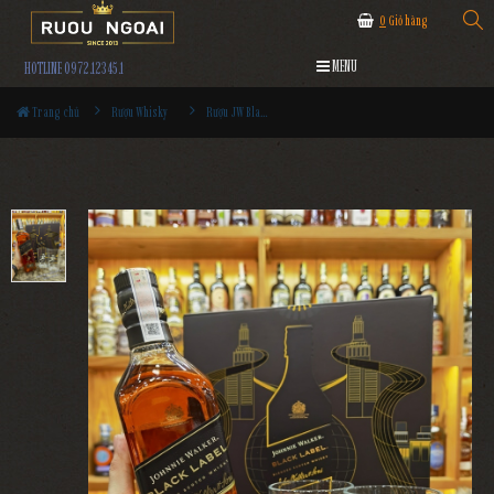
0
Giỏ hàng
MENU
HOTLINE 0972.12345.1
Trang chủ
Rượu Whisky
Rượu JW Black Label Hộp Quà 2025