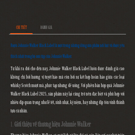
CHI TIẾT
ĐÁNH GIÁ
Rượu Johnnie Walker Black Label là một trong những dòng sản phẩm nổi bật và được yêu
thích nhất trong bộ sưu tập của Johnnie Walker.
Từ khi ra đời cho đến nay, Johnnie Walker Black Label luôn được đánh giá cao
không chỉ bởi hương vị tuyệt hảo mà còn bởi sự kết hợp hoàn hảo giữa các loại
whisky Scotch mượt mà, phức tạp nhưng dễ uống. Với phiên bản hộp quà Johnnie
Walker Black Label 2025, sản phẩm này lại càng trở nên đặc biệt và phù hợp với
nhiều dịp quan trọng như lễ tết, sinh nhật, kỷ niệm, hay những dịp tôn vinh thành
tựu cá nhân.
1.
Giới thiệu về thương hiệu Johnnie Walker