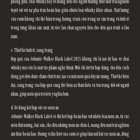
phong phú. Chai whisky này sẽ mang đến cho người thưởng thức một trải nghiệm
tuyệt vời với sự pha trộn hoàn hảo giữa nhiều loại whisky khác nhau. Chất lượng
của rượu không chỉ thể hiện trong hương vị mà còn trong sự cẩn trọng và tinh tế
trong từng khâu sản xuất, từ việc lựa chọn nguyên liệu cho đến quá trình ủ lâu
năm.
c. Thiết kế tinh tế, sang trọng
Hộp quà của Johnnie Walker Black Label 2025 không chỉ là nơi để bảo vệ chai
whisky mà còn là một tác phẩm nghệ thuật. Mỗi chi tiết từ hộp đựng cho đến cách
đóng gói đều được chăm chút tỉ mỉ, tạo ra một món quà đầy ấn tượng. Thiết kế hiện
đại, sang trọng của hộp quà cũng thể hiện sự thấu hiểu và tôn trọng đối với người
nhận, giúp món quà trở nên ý nghĩa hơn.
d. Dễ dàng kết hợp với các món ăn
Johnnie Walker Black Label có thể kết hợp hoàn hảo với nhiều loại món ăn, từ các
món thịt nướng, hải sản, cho đến những món ăn châu Á, mang đến một trải nghiệm
ẩm thực hoàn hảo. Hương vị đặc biệt của rượu sẽ giúp làm nổi bật các món ăn, đồng