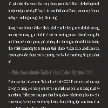
30 loại whisky khác nhau. Một trong những yếu tố khiến Black Label nổi bật chính
là việc sử dụng whisky đã được ủ lâu năm, tối thiểu là 12 năm, giúp mang đến một
hương vị cân bằng nhưng cũng rất sâu lắng.
Hương vị của Johnnie Walker Black Label có sự kết hợp giữa vị khói nhẹ nhàng,
trái cây chín mọng, gia vị tinh tế và một chút vani ngọt ngào. Điều này mang đến
một trải nghiệm uống phong phú, phù hợp cho cả những người mới bắt đầu thưởng
thức whisky lẫn những tín đồ lâu năm. Chai Johnnie Walker Black Label là một lựa
chọn tuyệt vời cho những bữa tiệc, những cuộc hội họp hay những dịp gặp gỡ bạn
bè.
3.
Phiên bản Johnnie Walker Black Label Hộp Quà 2025
Phiên bản Hộp Quà Johnnie Walker Black Label 2025 là một món quà cao cấp,
không chỉ mang đến hương vị tuyệt vời của whisky mà còn tạo ấn tượng mạnh về
mặt thiết kế. Với hộp quà này, người nhận không chỉ có cơ hội thưởng thức một chai
rượu whisky đặc biệt mà còn được tận hưởng những trải nghiệm sang trọng từ sự