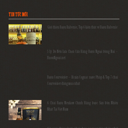
TIN TỨC MỚI
Giới thiệu Rượu Balvenie, Top 6 kiến thức về Rượu Balvenie
5 Lý Do Nên Lựa Chọn Cửa Hàng Rượu Ngoại Đồng Nai –
RuouNgoai.net
Rượu Courvoisier – Di sản Cognac nước Pháp & Top 7 chai
Courvoisier đáng mua nhất
6 Chai Rượu Meukow Chính Hãng Được Săn Đón Nhiều
Nhất Tại Việt Nam