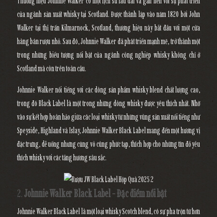
Thương hiệu Johnnie Walker có một lịch sử lâu dài và gắn liền với sự phát triển
của ngành sản xuất whisky tại Scotland. Được thành lập vào năm 1820 bởi John
Walker tại thị trấn Kilmarnock, Scotland, thương hiệu này bắt đầu với một cửa
hàng bán rượu nhỏ. Sau đó, Johnnie Walker đã phát triển mạnh mẽ, trở thành một
trong những biểu tượng nổi bật của ngành công nghiệp whisky không chỉ ở
Scotland mà còn trên toàn cầu.
Johnnie Walker nổi tiếng với các dòng sản phẩm whisky blend chất lượng cao,
trong đó Black Label là một trong những dòng whisky được yêu thích nhất. Nhờ
vào sự kết hợp hoàn hảo giữa các loại whisky từ những vùng sản xuất nổi tiếng như
Speyside, Highland và Islay, Johnnie Walker Black Label mang đến một hương vị
đặc trưng, dễ uống nhưng cũng vô cùng phức tạp, thích hợp cho những tín đồ yêu
thích whisky với các tầng hương sâu sắc.
2.
Johnnie Walker Black Label - Đặc điểm nổi bật
Johnnie Walker Black Label là một loại whisky Scotch blend, có sự pha trộn từ hơn