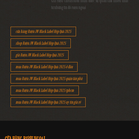
Giá rượu Chivas luôn nhận được sự quan tâm nhiều nhất
từ những tín đồ rượu ngoại
cửa hàng Rượu JW Black Label Hộp Quà 2025
shop Rượu JW Black Label Hộp Quà 2025
giá Rượu JW Black Label Hộp Quà 2025
mua Rượu JW Black Label Hộp Quà 2025 ở đâu
mua Rượu JW Black Label Hộp Quà 2025 quận tân phú
mua Rượu JW Black Label Hộp Quà 2025 tphcm
mua Rượu JW Black Label Hộp Quà 2025 uy tín giá rẻ
CỬA HÀNG RƯỢU NGOẠI