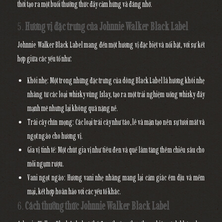
thời tạo ra một buổi thưởng thức đầy cảm hứng và đáng nhớ.
5.
Hương vị đặc trưng của Johnnie Walker Black Label
Johnnie Walker Black Label mang đến một hương vị đặc biệt và nổi bật, với sự kết
hợp giữa các yếu tố như:
Khói nhẹ
: Một trong những đặc trưng của dòng Black Label là hương khói nhẹ
nhàng từ các loại whisky vùng Islay, tạo ra một trải nghiệm uống whisky đầy
mạnh mẽ nhưng lại không quá nặng nề.
Trái cây chín mọng
: Các loại trái cây như táo, lê và mận tạo nên sự tươi mát và
ngọt ngào cho hương vị.
Gia vị tinh tế
: Một chút gia vị như tiêu đen và quế làm tăng thêm chiều sâu cho
mỗi ngụm rượu.
Vani ngọt ngào
: Hương vani nhẹ nhàng mang lại cảm giác êm dịu và mềm
mại, kết hợp hoàn hảo với các yếu tố khác.
6.
Cách thưởng thức Johnnie Walker Black Label