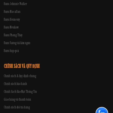
Rượu Johnnie Walker
Rượu Macallan
Rượu Hennessy
Rượu Meukow
Rượu Phong Thủy
Rượu Vương tài kim ngưu
Rượu hộp quà
CHÍNH SÁCH VÀ QUY ĐỊNH
Chính sách & Quy định chung
Chính sách bảo hành
Chính Sách Bảo Mật Thông Tin
Giao hàng và thanh toán
Chính sách đổi trả hàng