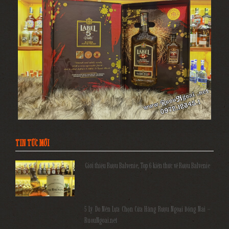
TIN TỨC MỚI
Giới thiệu Rượu Balvenie, Top 6 kiến thức về Rượu Balvenie
5 Lý Do Nên Lựa Chọn Cửa Hàng Rượu Ngoại Đồng Nai –
RuouNgoai.net