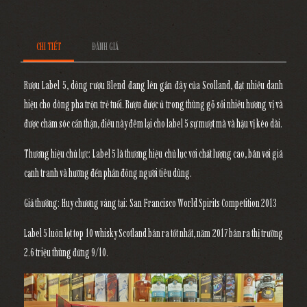
CHI TIẾT
ĐÁNH GIÁ
Rượu Label 5, dòng rượu Blend đang lên gần đây của Scolland, đạt nhiều danh
hiệu cho dòng pha trộn trẻ tuổi. Rượu được ủ trong thùng gỗ sồi nhiều hương vị và
được chăm sóc cẩn thận, điều này đêm lại cho label 5 sự mượt mà và hậu vị kéo dài.
Thương hiệu chủ lực: Label 5 là thương hiệu chủ lục với chất lượng cao, bán với giá
cạnh tranh và hướng đến phần đông người tiêu dùng.
Giả thưởng: Huy chương vàng tại: San Francisco World Spirits Competition 2013
Label 5 luôn lọt top 10 whisky Scotland bán ra tốt nhất, năm 2017 bán ra thị trường
2.6 triệu thùng đứng 9/10.