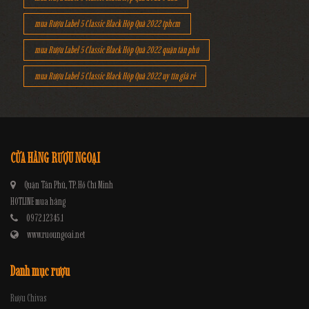
mua Rượu Label 5 Classic Black Hộp Quà 2022 tphcm
mua Rượu Label 5 Classic Black Hộp Quà 2022 quận tân phú
mua Rượu Label 5 Classic Black Hộp Quà 2022 uy tín giá rẻ
CỬA HÀNG RƯỢU NGOẠI
Quận Tân Phú, TP. Hồ Chí Minh
HOTLINE mua hàng
0972.12345.1
www.ruoungoai.net
Danh mục rượu
Rượu Chivas