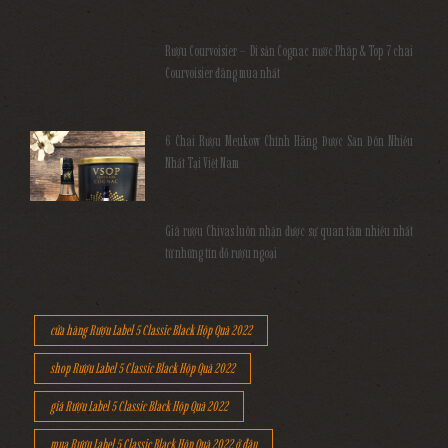
Rượu Courvoisier – Di sản Cognac nước Pháp & Top 7 chai
Courvoisier đáng mua nhất
6 Chai Rượu Meukow Chính Hãng Được Săn Đón Nhiều
Nhất Tại Việt Nam
Giá rượu Chivas luôn nhận được sự quan tâm nhiều nhất
từ những tín đồ rượu ngoại
cửa hàng Rượu Label 5 Classic Black Hộp Quà 2022
shop Rượu Label 5 Classic Black Hộp Quà 2022
giá Rượu Label 5 Classic Black Hộp Quà 2022
mua Rượu Label 5 Classic Black Hộp Quà 2022 ở đâu