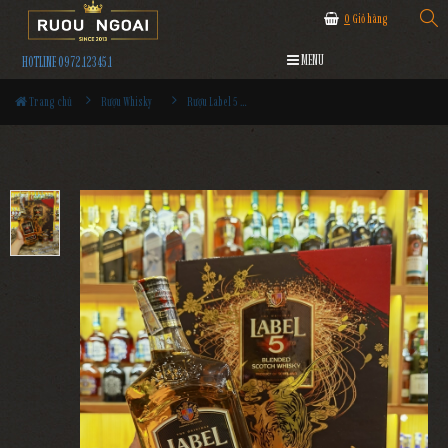
0
Giỏ hàng
MENU
HOTLINE 0972.12345.1
Trang chủ
Rượu Whisky
Rượu Label 5 Classic Black Hộp Quà 2022