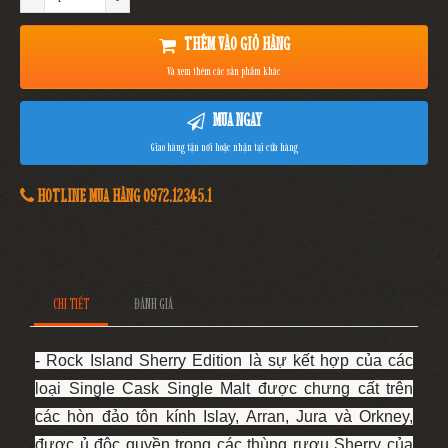
THÊM VÀO GIỎ HÀNG
Và xem thêm các sản phẩm khác
MUA NGAY
Giao hàng tận nơi hoặc nhận tại cửa hàng
HOTLINE MUA HÀNG 0972.12345.1
CHI TIẾT
ĐÁNH GIÁ
- Rock Island Sherry Edition là sự kết hợp của các
loại Single Cask Single Malt được chưng cất trên
các hòn đảo tôn kính Islay, Arran, Jura và Orkney,
được ủ độc quyền trong các thùng rượu Sherry của