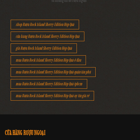
từ những tín đồ rượu ngoại
shop Rượu Rock Island Sherry Edition Hộp Quà
cửa hàng Rượu Rock Island Sherry Edition Hộp Quà
giá Rượu Rock Island Sherry Edition Hộp Quà
mua Rượu Rock Island Sherry Edition Hộp Quà ở đâu
mua Rượu Rock Island Sherry Edition Hộp Quà quận tân phú
mua Rượu Rock Island Sherry Edition Hộp Quà tphcm
mua Rượu Rock Island Sherry Edition Hộp Quà uy tín giá rẻ
CỬA HÀNG RƯỢU NGOẠI