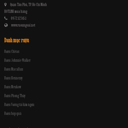
Quận Tân Phú, TP. Hồ Chí Minh
HOTLINE mua hàng
0972.12345.1
www.ruoungoai.net
Danh mục rượu
Rượu Chivas
Rượu Johnnie Walker
Rượu Macallan
Rượu Hennessy
Rượu Meukow
Rượu Phong Thủy
Rượu Vương tài kim ngưu
Rượu hộp quà