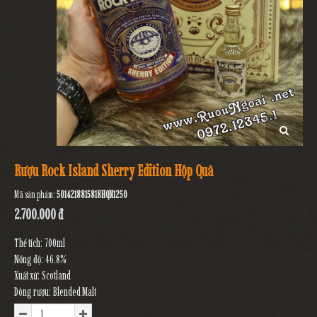
Rượu Rock Island Sherry Edition Hộp Quà
Mã sản phẩm:
5014218815818HQN1250
2.700.000 đ
Thể tích: 700ml
Nồng độ: 46.8%
Xuất xứ: Scotland
Dòng rượu: Blended Malt