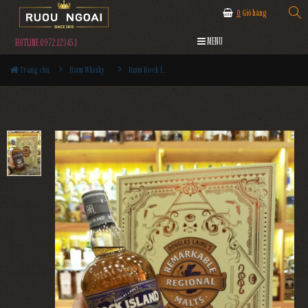
0
Giỏ hàng
MENU
HOTLINE 0972.12345.1
Trang chủ
Rượu Whisky
Rượu Rock Island Sherry Edition Hộp Quà