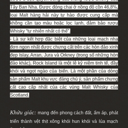
Tây Ban Nha. Được đóng chai ở nồng độ cồn 46,8%,
loại Malt hàng hải này tự hào được cung cấp mà
không cần tạo màu hoặc lọc lạnh, đảm bảo rượu
Whisky “tự nhiên nhất có thể”.
- Là sự kết hợp đặc biệt của những loại mạch nha
đơn ngon nhất được chưng cất trên các hòn đảo xinh
đẹp Islay, Arran, Jura và Orkney (trong số những hòn
đảo khác), Rock Island là một lễ kỷ niệm tinh tế, đầy
khói và ngọt ngào của biển. Là một phần của dòng
sản phẩm Malt khu vực đáng chú ý, sản phẩm chưng
cất cao cấp nhất của các vùng Malt Whisky của
Scotland.
Khứu giác:
mang đến phong cách đất, ấm áp, phát
triển thành vệt thịt xông khói hun khói và lúa mạch