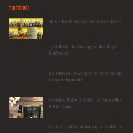
TIN TỨC MỚI
Giới thiệu Rượu Balvenie, Top 6 kiến thức về Rượu Balvenie
5 Lý Do Nên Lựa Chọn Cửa Hàng Rượu Ngoại Đồng Nai –
RuouNgoai.net
Rượu Courvoisier – Di sản Cognac nước Pháp & Top 7 chai
Courvoisier đáng mua nhất
6 Chai Rượu Meukow Chính Hãng Được Săn Đón Nhiều
Nhất Tại Việt Nam
Giá rượu Chivas luôn nhận được sự quan tâm nhiều nhất