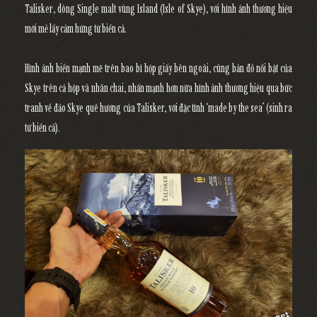
Talisker
, dòng Single malt vùng Island (Isle of Skye), với hình ảnh thương hiệu
mới mẻ lấy cảm hứng từ biển cả.
Hình ảnh biển mạnh mẽ trên bao bì hộp giấy bên ngoài, cùng bản đồ nổi bật của
Skye trên cả hộp và nhãn chai, nhấn mạnh hơn nữa hình ảnh thương hiệu qua bức
tranh về đảo Skye quê hương của Talisker, với đặc tính ‘made by the sea’ (sinh ra
từ biển cả).