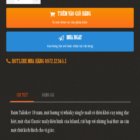
THÊM VÀO GIỎ HÀNG
Và xem thêm các sản phẩm khác
MUA NGAY
Giao hàng tận nơi hoặc nhận tại cửa hàng
HOTLINE MUA HÀNG 0972.12345.1
CHI TIẾT
ĐÁNH GIÁ
Rượu Talisker 10 năm, một hương vị whisky single malt cổ điển khói cay nồng đặc
biệt, một chai Classic maly điển hình của Island, rất hợp với những loại thức ăn cần
một chút kích thích cho vị giác.