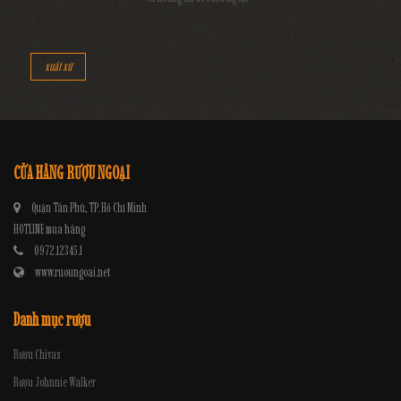
xuất xứ
CỬA HÀNG RƯỢU NGOẠI
Quận Tân Phú, TP. Hồ Chí Minh
HOTLINE mua hàng
0972.12345.1
www.ruoungoai.net
Danh mục rượu
Rượu Chivas
Rượu Johnnie Walker