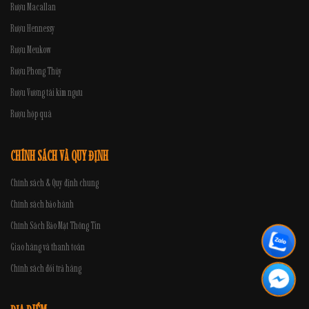
Rượu Macallan
Rượu Hennessy
Rượu Meukow
Rượu Phong Thủy
Rượu Vương tài kim ngưu
Rượu hộp quà
CHÍNH SÁCH VÀ QUY ĐỊNH
Chính sách & Quy định chung
Chính sách bảo hành
Chính Sách Bảo Mật Thông Tin
Giao hàng và thanh toán
Chính sách đổi trả hàng