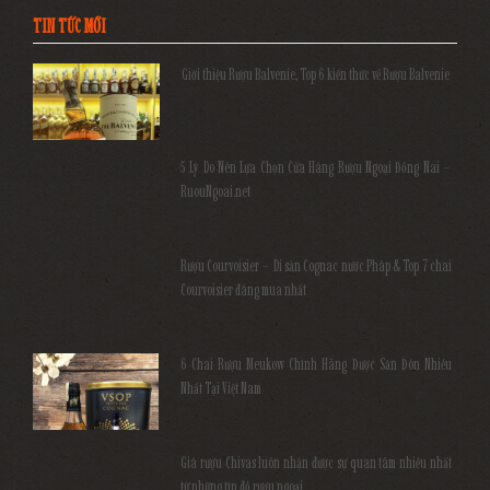
TIN TỨC MỚI
Giới thiệu Rượu Balvenie, Top 6 kiến thức về Rượu Balvenie
5 Lý Do Nên Lựa Chọn Cửa Hàng Rượu Ngoại Đồng Nai –
RuouNgoai.net
Rượu Courvoisier – Di sản Cognac nước Pháp & Top 7 chai
Courvoisier đáng mua nhất
6 Chai Rượu Meukow Chính Hãng Được Săn Đón Nhiều
Nhất Tại Việt Nam
Giá rượu Chivas luôn nhận được sự quan tâm nhiều nhất
từ những tín đồ rượu ngoại