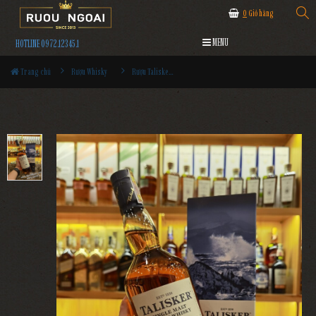
0
Giỏ hàng
MENU
HOTLINE 0972.12345.1
Trang chủ
Rượu Whisky
Rượu Talisker 10 Năm