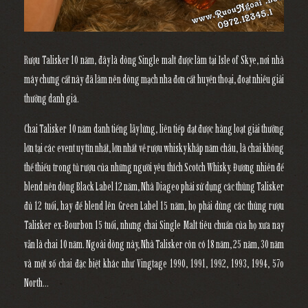
Rượu Talisker 10 năm, đây là dòng Single malt được làm tại Isle of Skye, nơi nhà
máy chưng cất này đã làm nên dòng mạch nha đơn cất huyền thoại, đoạt nhiều giải
thưởng danh giá.
Chai Talisker 10 năm danh tiếng lẫy lừng, liên tiếp đạt được hàng loạt giải thưởng
lớn tại các event uy tín nhất, lớn nhất về rượu whisky khắp năm châu, là chai không
thể thiếu trong tủ rượu của những người yêu thích Scotch Whisky. Đương nhiên để
blend nên dòng Black Label 12 năm, Nhà Diageo phải sử dụng các thùng Talisker
đủ 12 tuổi, hay để blend lên Green Label 15 năm, họ phải dùng các thùng rượu
Talisker ex-Bourbon 15 tuổi, nhưng chai Single Malt tiêu chuẩn của họ xưa nay
vẫn là chai 10 năm. Ngoài dòng này, Nhà Talisker còn có 18 năm, 25 năm, 30 năm
và một số chai đặc biệt khác như Vingtage 1990, 1991, 1992, 1993, 1994, 57o
North…