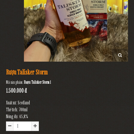
Rượu Talisker Storm
Mã sản phẩm:
Rượu Talisker Storm 1
1.500.000 đ
Xuất xứ: Scotland
Thể tích: 700ml
Nồng độ: 45,8%