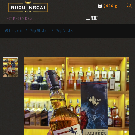
0
Giỏ hàng
MENU
HOTLINE 0972.12345.1
Trang chủ
Rượu Whisky
Rượu Talisker Storm