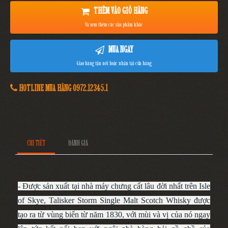
THÊM VÀO GIỎ HÀNG
Và xem thêm các sản phẩm khác
MUA NGAY
Giao hàng tận nơi hoặc nhận tại cửa hàng
HOTLINE MUA HÀNG 0972.12345.1
CHI TIẾT
ĐÁNH GIÁ
- Được sản xuất tại nhà máy chưng cất lâu đời nhất trên Isle
of Skye, Talisker Storm Single Malt Scotch Whisky được
tạo ra từ vùng biển từ năm 1830, với mùi và vị của nó ngay