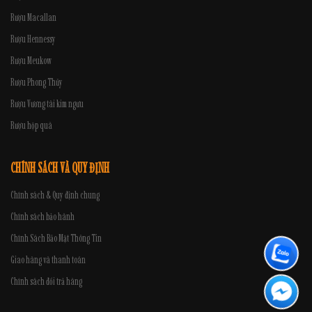
Rượu Macallan
Rượu Hennessy
Rượu Meukow
Rượu Phong Thủy
Rượu Vương tài kim ngưu
Rượu hộp quà
CHÍNH SÁCH VÀ QUY ĐỊNH
Chính sách & Quy định chung
Chính sách bảo hành
Chính Sách Bảo Mật Thông Tin
Giao hàng và thanh toán
Chính sách đổi trả hàng