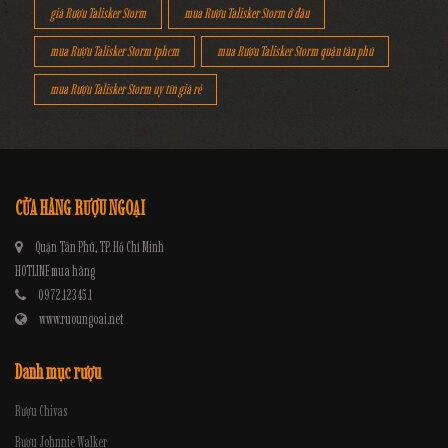
giá Rượu Talisker Storm
mua Rượu Talisker Storm ở đâu
mua Rượu Talisker Storm tphcm
mua Rượu Talisker Storm quận tân phú
mua Rượu Talisker Storm uy tín giá rẻ
CỬA HÀNG RƯỢU NGOẠI
Quận Tân Phú, TP. Hồ Chí Minh
HOTLINE mua hàng
0972.12345.1
www.ruoungoai.net
Danh mục rượu
Rượu Chivas
Rượu Johnnie Walker