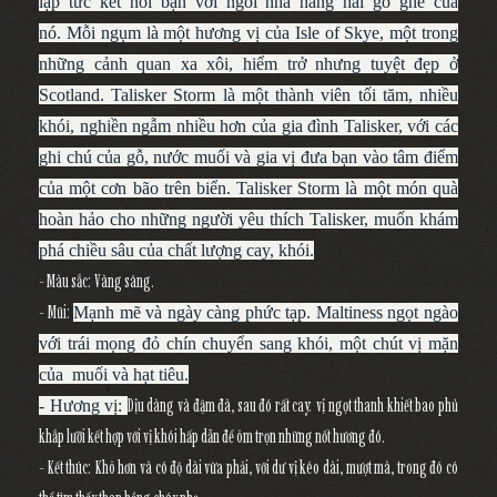
lập tức kết nối bạn với ngôi nhà hàng hải gồ ghề của
nó.
Mỗi ngụm là một hương vị của Isle of Skye, một trong
những cảnh quan xa xôi, hiểm trở nhưng tuyệt đẹp ở
Scotland.
Talisker Storm là một thành viên tối tăm, nhiều
khói, nghiền ngẫm nhiều hơn của gia đình Talisker, với các
ghi chú của gỗ, nước muối và gia vị đưa bạn vào tâm điểm
của một cơn bão trên biển.
Talisker Storm là một món quà
hoàn hảo cho những người yêu thích Talisker, muốn khám
phá chiều sâu của chất lượng cay, khói.
- Màu sắc: Vàng sáng.
- Mũi:
Mạnh mẽ và ngày càng phức tạp. Maltiness ngọt ngào
với trái mọng đỏ chín chuyển sang khói, một chút vị mặn
của muối và hạt tiêu.
Dịu dàng và đậm đà, sau đó rất cay: vị ngọt thanh khiết bao phủ
- Hương vị:
khắp lưỡi kết hợp với vị khói hấp dẫn để ôm trọn những nốt hương đó.
- Kết thúc: Khô hơn và có độ dài vừa phải, với dư vị kéo dài, mượt mà, trong đó có