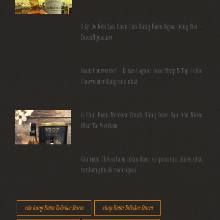
5 Lý Do Nên Lựa Chọn Cửa Hàng Rượu Ngoại Đồng Nai –
RuouNgoai.net
Rượu Courvoisier – Di sản Cognac nước Pháp & Top 7 chai
Courvoisier đáng mua nhất
6 Chai Rượu Meukow Chính Hãng Được Săn Đón Nhiều
Nhất Tại Việt Nam
Giá rượu Chivas luôn nhận được sự quan tâm nhiều nhất
từ những tín đồ rượu ngoại
cửa hàng Rượu Talisker Storm
shop Rượu Talisker Storm