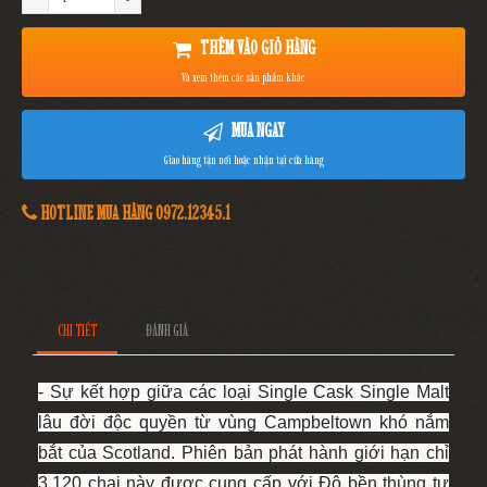
THÊM VÀO GIỎ HÀNG
Và xem thêm các sản phẩm khác
MUA NGAY
Giao hàng tận nơi hoặc nhận tại cửa hàng
HOTLINE MUA HÀNG 0972.12345.1
CHI TIẾT
ĐÁNH GIÁ
- Sự kết hợp giữa các loại Single Cask Single Malt
lâu đời độc quyền từ vùng Campbeltown khó nắm
bắt của Scotland. Phiên bản phát hành giới hạn chỉ
3.120 chai này được cung cấp với Độ bền thùng tự