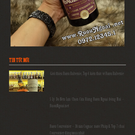
TIN TỨC MỚI
Giới thiệu Rượu Balvenie, Top 6 kiến thức về Rượu Balvenie
5 Lý Do Nên Lựa Chọn Cửa Hàng Rượu Ngoại Đồng Nai –
RuouNgoai.net
Rượu Courvoisier – Di sản Cognac nước Pháp & Top 7 chai
Courvoisier đáng mua nhất