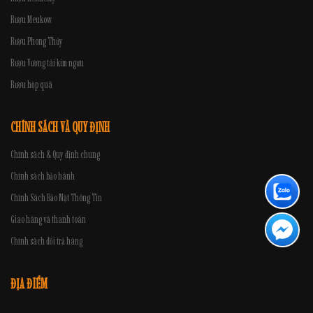
Rượu Meukow
Rượu Phong Thủy
Rượu Vương tài kim ngưu
Rượu hộp quà
CHÍNH SÁCH VÀ QUY ĐỊNH
Chính sách & Quy định chung
Chính sách bảo hành
Chính Sách Bảo Mật Thông Tin
Giao hàng và thanh toán
Chính sách đổi trả hàng
ĐỊA ĐIỂM