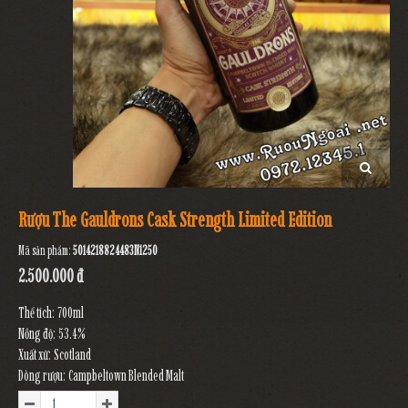
Rượu The Gauldrons Cask Strength Limited Edition
Mã sản phẩm:
5014218824483N1250
2.500.000 đ
Thể tích: 700ml
Nồng độ: 53.4%
Xuất xứ: Scotland
Dòng rượu: Campbeltown Blended Malt