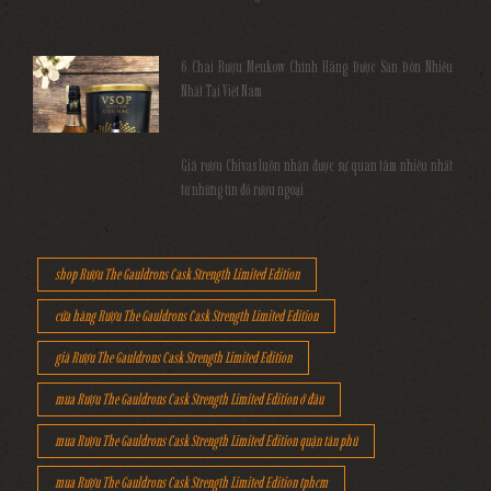
6 Chai Rượu Meukow Chính Hãng Được Săn Đón Nhiều
Nhất Tại Việt Nam
Giá rượu Chivas luôn nhận được sự quan tâm nhiều nhất
từ những tín đồ rượu ngoại
shop Rượu The Gauldrons Cask Strength Limited Edition
cửa hàng Rượu The Gauldrons Cask Strength Limited Edition
giá Rượu The Gauldrons Cask Strength Limited Edition
mua Rượu The Gauldrons Cask Strength Limited Edition ở đâu
mua Rượu The Gauldrons Cask Strength Limited Edition quận tân phú
mua Rượu The Gauldrons Cask Strength Limited Edition tphcm