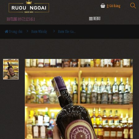
0
Giỏ hàng
MENU
HOTLINE 0972.12345.1
Trang chủ
Rượu Whisky
Rượu The Gauldrons Cask Strength Limited Edition