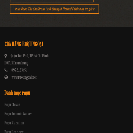
mua Rượu The Gauldrons Cask Strength Limited Edition uy tín giá r
CỬA HÀNG RƯỢU NGOẠI
Quận Tân Phú, TP. Hồ Chí Minh
HOTLINE mua hàng
0972.12345.1
www.ruoungoai.net
Danh mục rượu
Rượu Chivas
Rượu Johnnie Walker
Rượu Macallan
Rượu Hennessy