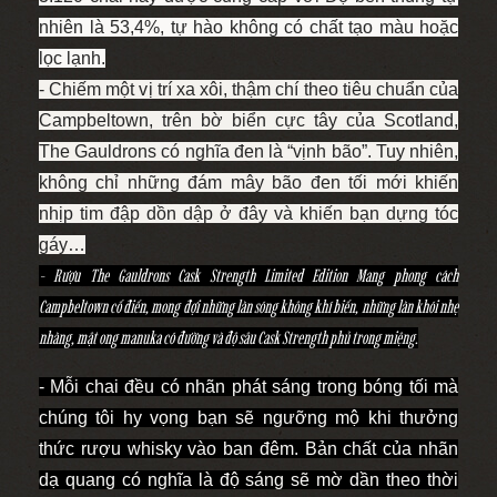
nhiên là 53,4%, tự hào không có chất tạo màu hoặc
lọc lạnh.
- Chiếm một vị trí xa xôi, thậm chí theo tiêu chuẩn của
Campbeltown, trên bờ biển cực tây của Scotland,
The Gauldrons có nghĩa đen là “vịnh bão”. Tuy nhiên,
không chỉ những đám mây bão đen tối mới khiến
nhịp tim đập dồn dập ở đây và khiến bạn dựng tóc
gáy…
- Rượu The Gauldrons Cask Strength Limited Edition Mang phong cách
Campbeltown cổ điển, mong đợi những làn sóng không khí biển, những làn khói nhẹ
nhàng, mật ong manuka có đường và độ sâu Cask Strength phủ trong miệng.
- Mỗi chai đều có nhãn phát sáng trong bóng tối mà
chúng tôi hy vọng bạn sẽ ngưỡng mộ khi thưởng
thức rượu whisky vào ban đêm. Bản chất của nhãn
dạ quang có nghĩa là độ sáng sẽ mờ dần theo thời