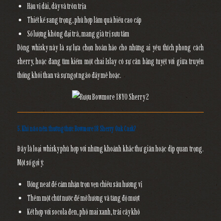
Hậu vị dài, dày và tròn trịa
Thiết kế sang trọng
, phù hợp làm quà biếu cao cấp
Số lượng không đại trà
, mang giá trị sưu tầm
Dòng whisky này là sự lựa chọn hoàn hảo cho những ai yêu thích phong cách
sherry, hoặc đang tìm kiếm một chai Islay có sự cân bằng tuyệt vời giữa truyền
thống khói than và sự ngọt ngào đầy mê hoặc.
5. Khi nào nên thưởng thức Bowmore 18 Sherry Oak Cask?
Đây là loại whisky phù hợp với những khoảnh khắc thư giãn hoặc dịp quan trọng.
Một số gợi ý:
Uống
neat
để cảm nhận trọn vẹn chiều sâu hương vị
Thêm một chút nước để mở hương và tăng độ mượt
Kết hợp với
socola đen, phô mai xanh, trái cây khô