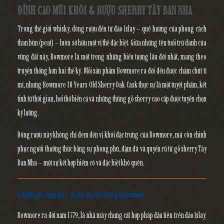
ĐỈNH CAO MÙI KHÓI & RƯỢU SHERRY TÂY BAN NHA
Trong thế giới whisky, dòng rượu đến từ đảo Islay – quê hương của phong cách
than bùn (peat) – luôn sở hữu một vị thế đặc biệt. Giữa những tên tuổi trứ danh của
vùng đất này, Bowmore là một trong những biểu tượng lâu đời nhất, mang theo
truyền thống hơn hai thế kỷ. Mỗi sản phẩm Bowmore ra đời đều được chăm chút tỉ
mỉ, nhưng
Bowmore 18 Years Old Sherry Oak Cask
thực sự là một tuyệt phẩm, kết
tinh từ thời gian, hơi thở biển cả và những thùng gỗ sherry cao cấp được tuyển chọn
kỹ lưỡng.
Dòng rượu này không chỉ đem đến vị khói đặc trưng của Bowmore, mà còn chinh
phục người thưởng thức bằng sự phong phú, đậm đà và quyến rũ từ gỗ sherry Tây
Ban Nha – một sự kết hợp hiếm có và đặc biệt khó quên.
1. Nguồn gốc danh giá – di sản của nhà chưng cất Bowmore
Bowmore ra đời năm 1779, là nhà máy chưng cất hợp pháp đầu tiên trên đảo Islay.