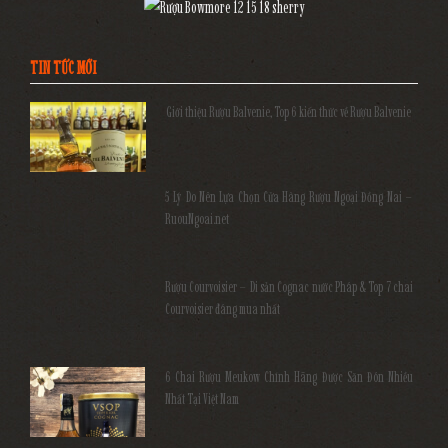
TIN TỨC MỚI
Giới thiệu Rượu Balvenie, Top 6 kiến thức về Rượu Balvenie
5 Lý Do Nên Lựa Chọn Cửa Hàng Rượu Ngoại Đồng Nai –
RuouNgoai.net
Rượu Courvoisier – Di sản Cognac nước Pháp & Top 7 chai
Courvoisier đáng mua nhất
6 Chai Rượu Meukow Chính Hãng Được Săn Đón Nhiều
Nhất Tại Việt Nam