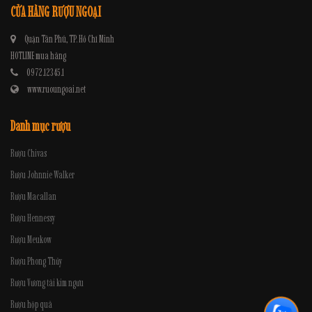
CỬA HÀNG RƯỢU NGOẠI
Quận Tân Phú, TP. Hồ Chí Minh
HOTLINE mua hàng
0972.12345.1
www.ruoungoai.net
Danh mục rượu
Rượu Chivas
Rượu Johnnie Walker
Rượu Macallan
Rượu Hennessy
Rượu Meukow
Rượu Phong Thủy
Rượu Vương tài kim ngưu
Rượu hộp quà