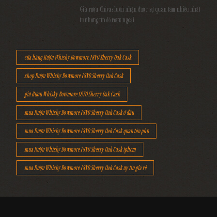
Giá rượu Chivas luôn nhận được sự quan tâm nhiều nhất
từ những tín đồ rượu ngoại
cửa hàng Rượu Whisky Bowmore 18YO Sherry Oak Cask
shop Rượu Whisky Bowmore 18YO Sherry Oak Cask
giá Rượu Whisky Bowmore 18YO Sherry Oak Cask
mua Rượu Whisky Bowmore 18YO Sherry Oak Cask ở đâu
mua Rượu Whisky Bowmore 18YO Sherry Oak Cask quận tân phú
mua Rượu Whisky Bowmore 18YO Sherry Oak Cask tphcm
mua Rượu Whisky Bowmore 18YO Sherry Oak Cask uy tín giá rẻ