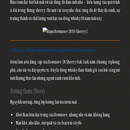
Màu rượu đặc biệt bắt mắt với sắc
đồng đỏ đậm ánh nho
– biểu tượng của quá trình
ủ dài trong thùng sherry. Chỉ một cái xoay nhẹ chai cũng đủ để thấy độ sánh, sự
trưởng thành và chất lượng vượt bật của dòng whisky 18 năm tuổi này.
3. Hương vị – khi than bùn hòa quyện cùng trái cây khô và gỗ sherry
Điểm làm nên đẳng cấp của Bowmore 18 Sherry Oak Cask nằm ở
hương vị phong
phú, sâu sắc và đầy quyến rũ
. Đây là dòng whisky được đánh giá cao bởi cả người
mới thưởng thức lẫn những người sành rượu khó tính.
Hương thơm (Nose)
Ngay khi mở nắp, từng lớp hương lan tỏa mềm mại:
Khói than bùn đặc trưng của Bowmore
, nhưng nhẹ và ấm, không hăng
Mận khô, nho khô
, việt quất và các loại trái cây đỏ