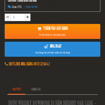
CHƯƠNG TRÌNH KHUYẾN MÃI
Giảm 20%
Xem chi tiết
THÊM VÀO GIỎ HÀNG
Và xem thêm các sản phẩm khác
MUA NGAY
Giao hàng tận nơi hoặc nhận tại cửa hàng
HOTLINE MUA HÀNG 0972.12345.1
CHI TIẾT
ĐÁNH GIÁ
RƯỢU WHISKY BOWMORE 18 NĂM SHERRY OAK CASK –