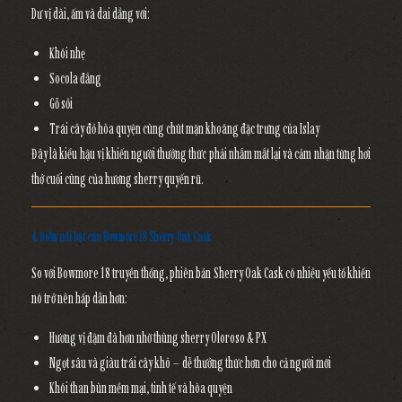
Dư vị dài, ấm và dai dẳng với:
Khói nhẹ
Socola đắng
Gỗ sồi
Trái cây đỏ hòa quyện cùng chút mặn khoáng đặc trưng của Islay
Đây là kiểu hậu vị khiến người thưởng thức phải nhắm mắt lại và cảm nhận từng hơi
thở cuối cùng của hương sherry quyến rũ.
4. Điểm nổi bật của Bowmore 18 Sherry Oak Cask
So với Bowmore 18 truyền thống, phiên bản Sherry Oak Cask có nhiều yếu tố khiến
nó trở nên hấp dẫn hơn:
Hương vị đậm đà hơn
nhờ thùng sherry Oloroso & PX
Ngọt sâu và giàu trái cây khô
– dễ thưởng thức hơn cho cả người mới
Khói than bùn mềm mại
, tinh tế và hòa quyện