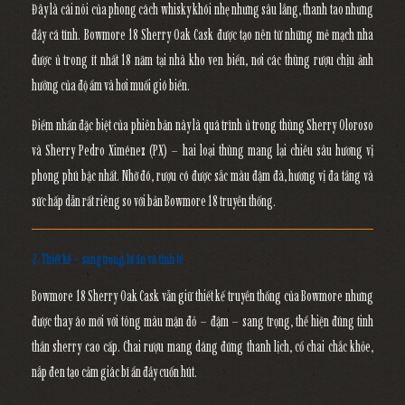
Đây là cái nôi của phong cách whisky khói nhẹ nhưng sâu lắng, thanh tao nhưng
đầy cá tính. Bowmore 18 Sherry Oak Cask được tạo nên từ những mẻ mạch nha
được ủ trong
ít nhất 18 năm
tại nhà kho ven biển, nơi các thùng rượu chịu ảnh
hưởng của độ ẩm và hơi muối gió biển.
Điểm nhấn đặc biệt của phiên bản này là quá trình ủ trong
thùng Sherry Oloroso
và Sherry Pedro Ximénez (PX)
– hai loại thùng mang lại chiều sâu hương vị
phong phú bậc nhất. Nhờ đó, rượu có được sắc màu đậm đà, hương vị đa tầng và
sức hấp dẫn rất riêng so với bản Bowmore 18 truyền thống.
2. Thiết kế – sang trọng, bí ẩn và tinh tế
Bowmore 18 Sherry Oak Cask vẫn giữ thiết kế truyền thống của Bowmore nhưng
được thay áo mới với tông màu
mận đỏ – đậm – sang trọng
, thể hiện đúng tinh
thần sherry cao cấp. Chai rượu mang dáng đứng thanh lịch, cổ chai chắc khỏe,
nắp đen tạo cảm giác bí ẩn đầy cuốn hút.