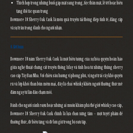
Thích hợp trong những buổi gặp mặt sang trọng, tiệc thân mật, lễ tết hoặc biếu
tặng đối tác quan trọng
Bowmore 18 Sherry Oak Cask là món quà truyền tải thông điệp tinh tế, đẳng cấp
và sự trân trọng dành cho người nhận.
6. Kết luận
Bowmore 18 năm Sherry Oak Cask
là một biểu tượng của sự hòa quyện hoàn hảo
giữa nghệ thuật chưng cất truyền thống Islay và tinh hoa từ những thùng sherry
cao cấp Tây Ban Nha. Với chiều sâu hương vị phong phú, vị ngọt trái cây khô quyến
rũ và lớp khói than bùn mềm mại, đây là chai whisky khiến người thưởng thức mê
đắm ngay từ lần đầu chạm môi.
Dành cho người sành rượu hoặc những ai muốn khám phá thế giới whisky cao cấp,
Bowmore 18 Sherry Oak Cask chính là lựa chọn xứng tầm – một tuyệt phẩm để
thưởng thức, để biếu tặng và để lưu giữ trong bộ sưu tập.