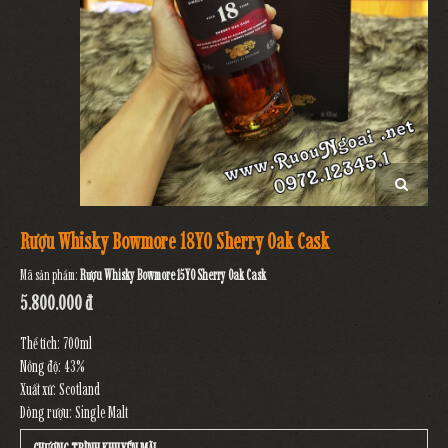
Rượu Whisky Bowmore 18YO Sherry Oak Cask
Mã sản phẩm:
Rượu Whisky Bowmore 15YO Sherry Oak Cask
5.800.000 đ
Thể tích: 700ml
Nồng độ: 43%
Xuất xứ: Scotland
Dòng rượu: Single Malt