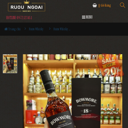
0
Giỏ hàng
MENU
HOTLINE 0972.12345.1
Trang chủ
Rượu Whisky
Rượu Whisky Bowmore 18YO Sherry Oak Cask