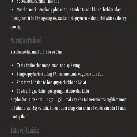
Socola đen
, caramel, mật ong
Một chút muối biển phảng phất nhờ quá trình ủ tại nhà kho sát bờ biển Islay
Hương thơm tròn đầy, ngọt ngào, sâu lắng và quyến rũ – đúng chất whisky sherry
cao cấp.
Vị rượu (Palate)
Vị rượu mở đầu mượt mà, sâu và đậm:
Trái cây khô chín mọng: mận, nho, quả sung
Vị ngọt quyến rũ từ thùng PX: caramel, mật ong, siro nho đen
Khói than bùn tinh tế, hòa quyện chứ không lấn át
Gỗ sồi già, gia vị nhẹ: quế, gừng, hạt nhục đậu khấu
Sự phối hợp giữa khói – ngọt – gỗ – trái cây khô tạo nên một trải nghiệm mượt
mà nhưng vẫn đầy cá tính, khiến người uống cảm nhận rõ chiều sâu của 18 năm
trưởng thành.
Hậu vị (Finish)