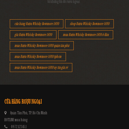
từ những tín đồ rượu ngoại
cửa hàng Rượu Whisky Bowmore 18YO
shop Rượu Whisky Bowmore 18YO
giá Rượu Whisky Bowmore 18YO
mua Rượu Whisky Bowmore 18YO ở đâu
mua Rượu Whisky Bowmore 18YO quận tân phú
mua Rượu Whisky Bowmore 18YO tphcm
mua Rượu Whisky Bowmore 18YO uy tín giá rẻ
CỬA HÀNG RƯỢU NGOẠI
Quận Tân Phú, TP. Hồ Chí Minh
HOTLINE mua hàng
0972.12345.1