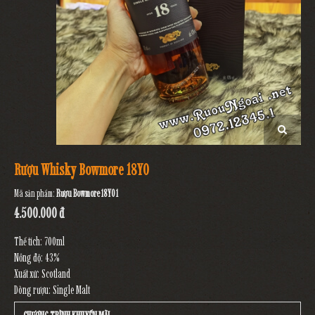
Rượu Whisky Bowmore 18YO
Mã sản phẩm:
Rượu Bowmore 18YO 1
4.500.000 đ
Thể tích: 700ml
Nồng độ: 43%
Xuất xứ: Scotland
Dòng rượu: Single Malt