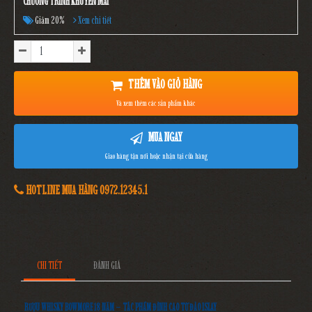
CHƯƠNG TRÌNH KHUYẾN MÃI
Giảm 20%
Xem chi tiết
THÊM VÀO GIỎ HÀNG
Và xem thêm các sản phẩm khác
MUA NGAY
Giao hàng tận nơi hoặc nhận tại cửa hàng
HOTLINE MUA HÀNG 0972.12345.1
CHI TIẾT
ĐÁNH GIÁ
RƯỢU WHISKY BOWMORE 18 NĂM – TÁC PHẨM ĐỈNH CAO TỪ ĐẢO ISLAY