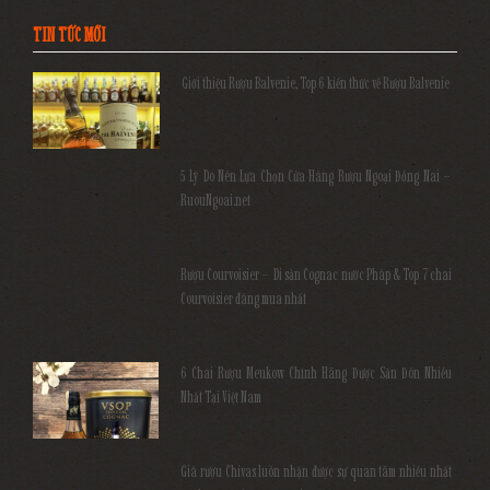
TIN TỨC MỚI
Giới thiệu Rượu Balvenie, Top 6 kiến thức về Rượu Balvenie
5 Lý Do Nên Lựa Chọn Cửa Hàng Rượu Ngoại Đồng Nai –
RuouNgoai.net
Rượu Courvoisier – Di sản Cognac nước Pháp & Top 7 chai
Courvoisier đáng mua nhất
6 Chai Rượu Meukow Chính Hãng Được Săn Đón Nhiều
Nhất Tại Việt Nam
Giá rượu Chivas luôn nhận được sự quan tâm nhiều nhất