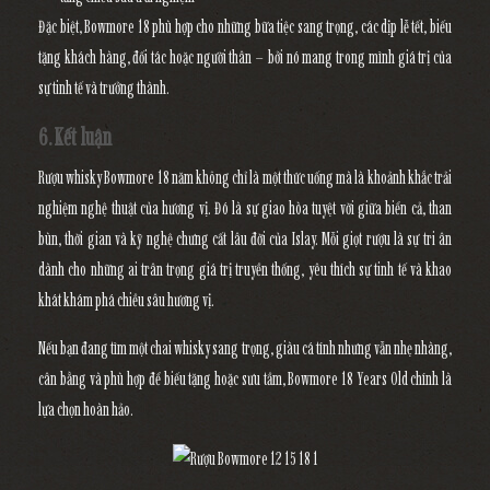
Đặc biệt, Bowmore 18 phù hợp cho những bữa tiệc sang trọng, các dịp lễ tết, biếu
tặng khách hàng, đối tác hoặc người thân – bởi nó mang trong mình giá trị của
sự tinh tế và trưởng thành.
6. Kết luận
Rượu whisky Bowmore 18 năm
không chỉ là một thức uống mà là khoảnh khắc trải
nghiệm nghệ thuật của hương vị. Đó là sự giao hòa tuyệt vời giữa biển cả, than
bùn, thời gian và kỹ nghệ chưng cất lâu đời của Islay. Mỗi giọt rượu là sự tri ân
dành cho những ai trân trọng giá trị truyền thống, yêu thích sự tinh tế và khao
khát khám phá chiều sâu hương vị.
Nếu bạn đang tìm một chai whisky sang trọng, giàu cá tính nhưng vẫn nhẹ nhàng,
cân bằng và phù hợp để biếu tặng hoặc sưu tầm,
Bowmore 18 Years Old
chính là
lựa chọn hoàn hảo.