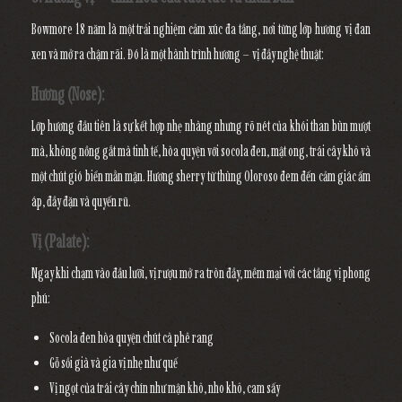
Bowmore 18 năm là một trải nghiệm cảm xúc đa tầng, nơi từng lớp hương vị đan
xen và mở ra chậm rãi. Đó là một hành trình hương – vị đầy nghệ thuật:
Hương (Nose):
Lớp hương đầu tiên là sự kết hợp nhẹ nhàng nhưng rõ nét của
khói than bùn mượt
mà
, không nồng gắt mà tinh tế, hòa quyện với
socola đen
,
mật ong
,
trái cây khô
và
một chút gió biển mằn mặn. Hương sherry từ thùng Oloroso đem đến cảm giác ấm
áp, đầy đặn và quyến rũ.
Vị (Palate):
Ngay khi chạm vào đầu lưỡi, vị rượu mở ra tròn đầy, mềm mại với các tầng vị phong
phú:
Socola đen hòa quyện chút
cà phê rang
Gỗ sồi già và gia vị nhẹ như quế
Vị ngọt của trái cây chín như
mận khô, nho khô, cam sấy