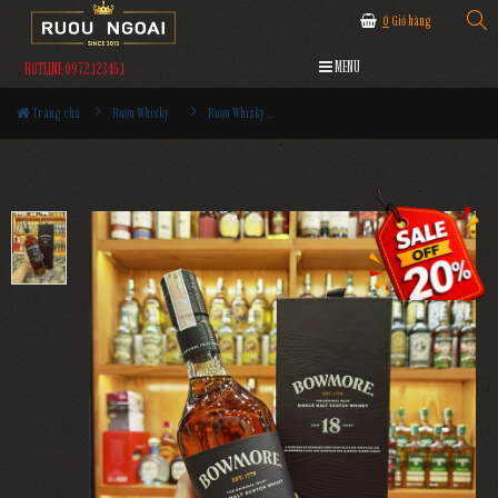
0
Giỏ hàng
MENU
HOTLINE 0972.12345.1
Trang chủ
Rượu Whisky
Rượu Whisky Bowmore 18YO