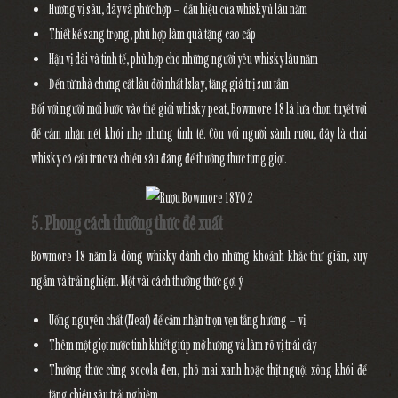
Hương vị sâu, dày và phức hợp
– dấu hiệu của whisky ủ lâu năm
Thiết kế sang trọng
, phù hợp làm quà tặng cao cấp
Hậu vị dài và tinh tế
, phù hợp cho những người yêu whisky lâu năm
Đến từ nhà chưng cất lâu đời nhất Islay
, tăng giá trị sưu tầm
Đối với người mới bước vào thế giới whisky peat, Bowmore 18 là lựa chọn tuyệt vời
để cảm nhận nét khói nhẹ nhưng tinh tế. Còn với người sành rượu, đây là chai
whisky có cấu trúc và chiều sâu đáng để thưởng thức từng giọt.
5. Phong cách thưởng thức đề xuất
Bowmore 18 năm là dòng whisky dành cho những khoảnh khắc thư giãn, suy
ngẫm và trải nghiệm. Một vài cách thưởng thức gợi ý:
Uống nguyên chất (Neat)
để cảm nhận trọn vẹn tầng hương – vị
Thêm một giọt nước tinh khiết
giúp mở hương và làm rõ vị trái cây
Thưởng thức cùng socola đen
, phô mai xanh hoặc thịt nguội xông khói để
tăng chiều sâu trải nghiệm