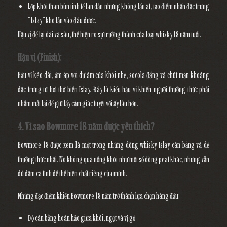
Lớp khói than bùn tinh tế lan dần nhưng không lấn át, tạo điểm nhấn đặc trưng
“Islay” khó lẫn vào đâu được.
Hậu vị để lại dài và sâu, thể hiện rõ sự trưởng thành của loại whisky 18 năm tuổi.
Hậu vị (Finish):
Hậu vị kéo dài, ấm áp với dư âm của khói nhẹ, socola đắng và chút mặn khoáng
đặc trưng từ hơi thở biển Islay. Đây là kiểu hậu vị khiến người thưởng thức phải
nhắm mắt lại để giữ lấy cảm giác tuyệt vời ấy lâu hơn.
4. Vì sao Bowmore 18 năm được yêu thích?
Bowmore 18 được xem là một trong những dòng whisky Islay cân bằng và dễ
thưởng thức nhất. Nó không quá nồng khói như một số dòng peat khác, nhưng vẫn
đủ đậm cá tính để thể hiện chất riêng của mình.
Những đặc điểm khiến Bowmore 18 năm trở thành lựa chọn hàng đầu:
Độ cân bằng hoàn hảo
giữa khói, ngọt và vị gỗ