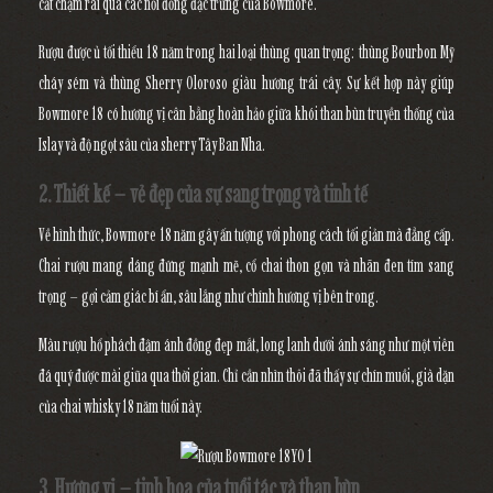
cất chậm rãi qua các nồi đồng đặc trưng của Bowmore.
Rượu được ủ tối thiểu 18 năm trong hai loại thùng quan trọng:
thùng Bourbon Mỹ
cháy sém
và
thùng Sherry Oloroso
giàu hương trái cây. Sự kết hợp này giúp
Bowmore 18 có hương vị cân bằng hoàn hảo giữa khói than bùn truyền thống của
Islay và độ ngọt sâu của sherry Tây Ban Nha.
2. Thiết kế – vẻ đẹp của sự sang trọng và tinh tế
Về hình thức, Bowmore 18 năm gây ấn tượng với phong cách tối giản mà đẳng cấp.
Chai rượu mang dáng đứng mạnh mẽ, cổ chai thon gọn và nhãn đen tím sang
trọng – gợi cảm giác bí ẩn, sâu lắng như chính hương vị bên trong.
Màu rượu hổ phách đậm ánh đồng đẹp mắt, long lanh dưới ánh sáng như một viên
đá quý được mài giũa qua thời gian. Chỉ cần nhìn thôi đã thấy sự chín muồi, già dặn
của chai whisky 18 năm tuổi này.
3. Hương vị – tinh hoa của tuổi tác và than bùn