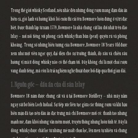
Trong thế giới whisky Scotland, nếu nhắc đến những dòng rượu mang đậm dấu ấn
biển cả, gió lạnh và hương khói lôi cuốn thì cái tên Bowmore luôn đứng ở vị trí đặc
biệt. Được thành lập từ năm 1779, Bowmore là nhà chưng cất lâu đời nhất trên đảo
Islay – nơi nổi tiếng với phong cách whisky than bùn (peat) quyến rũ và phóng
khoáng. Trong số những biểu tượng của Bowmore,
Bowmore 18 Years Old
được
xem như một viên ngọc quý, đại diện cho sự trưởng thành, độ sâu và chiều sâu
hương vị mà ít dòng whisky nào có thể chạm tới. Đây không chỉ là một chai rượu
vang danh tiếng, mà còn là trải nghiệm nghệ thuật được bồi đắp qua thời gian dài.
1. Nguồn gốc – dấu ấn của di sản Islay
Bowmore 18 năm được chưng cất và ủ tại Bowmore Distillery – nhà máy nằm
ngay sát bờ biển Loch Indaal. Sự tiếp xúc liên tục giữa các thùng rượu và khí hậu
biển mặn đã tạo nên dấu ấn đặc trưng mà chỉ Bowmore mới có: thanh tao nhưng
mạnh mẽ, đậm khói nhưng vẫn mềm mượt, truyền thống nhưng luôn tinh tế. Đây là
dòng whisky được chắt lọc từ những mẻ malt chọn lọc, lên men tự nhiên và chưng