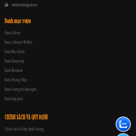
www.ruoungoai.net
Danh mục rượu
Rượu Chivas
Rượu Johnnie Walker
Rượu Macallan
Rượu Hennessy
Rượu Meukow
Rượu Phong Thủy
Rượu Vương tài kim ngưu
Rượu hộp quà
CHÍNH SÁCH VÀ QUY ĐỊNH
Chính sách & Quy định chung