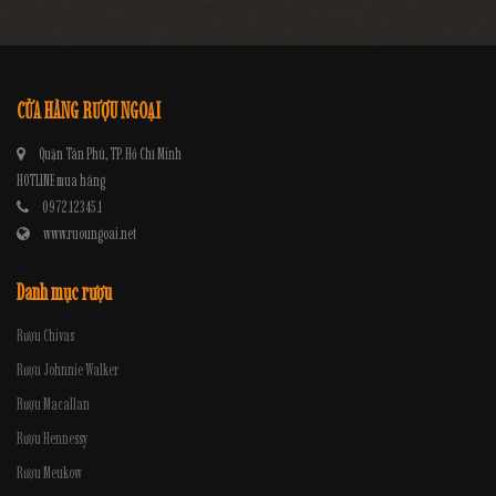
CỬA HÀNG RƯỢU NGOẠI
Quận Tân Phú, TP. Hồ Chí Minh
HOTLINE mua hàng
0972.12345.1
www.ruoungoai.net
Danh mục rượu
Rượu Chivas
Rượu Johnnie Walker
Rượu Macallan
Rượu Hennessy
Rượu Meukow