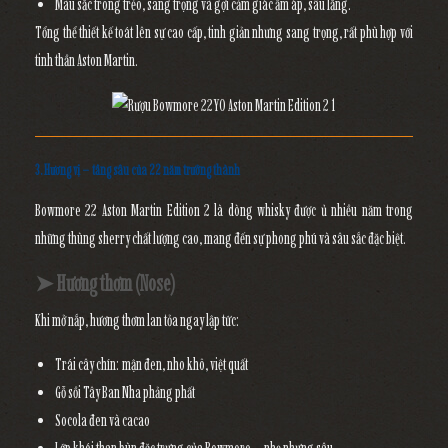
Màu sắc trong trẻo, sang trọng và gợi cảm giác ấm áp, sâu lắng.
Tổng thể thiết kế toát lên sự cao cấp, tinh giản nhưng sang trọng, rất phù hợp với
tinh thần Aston Martin.
3. Hương vị – tầng sâu của 22 năm trưởng thành
Bowmore 22 Aston Martin Edition 2 là dòng whisky được ủ nhiều năm trong
những thùng sherry chất lượng cao, mang đến sự phong phú và sâu sắc đặc biệt.
➤ Hương thơm (Nose)
Khi mở nắp, hương thơm lan tỏa ngay lập tức:
Trái cây chín: mận đen, nho khô, việt quất
Gỗ sồi Tây Ban Nha phảng phất
Socola đen và cacao