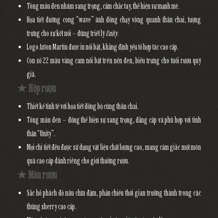
Tông màu đen nhám sang trọng, cầm chắc tay, thể hiện sự mạnh mẽ.
Họa tiết
đường cong “wave” ánh đồng
chạy vòng quanh thân chai, tượng
trưng cho sự kết nối – đúng triết lý
Unity
.
Logo
Aston Martin
được in nổi bật, khẳng định yếu tố hợp tác cao cấp.
Con số
22
màu vàng cam nổi bật trên nền đen, biểu trưng cho tuổi rượu quý
giá.
★ Hộp rượu
Thiết kế tinh tế với họa tiết đồng bộ cùng thân chai.
Tông màu đen – đồng thể hiện sự sang trọng, đẳng cấp và phù hợp với tinh
thần “Unity”.
Mọi chi tiết đều được sử dụng vật liệu chất lượng cao, mang cảm giác một món
quà cao cấp dành riêng cho giới thưởng rượu.
★ Màu rượu
Sắc
hổ phách đỏ nâu
chín đậm, phản chiếu thời gian trưởng thành trong các
thùng sherry cao cấp.