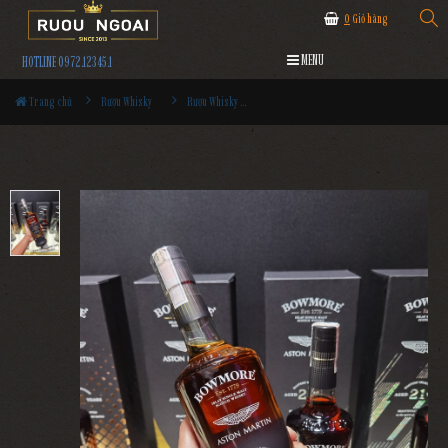
0
Giỏ hàng
MENU
HOTLINE 0972.12345.1
Trang chủ
Rượu Whisky
Rượu Whisky Bowmore 22YO Aston Martin Edition 2