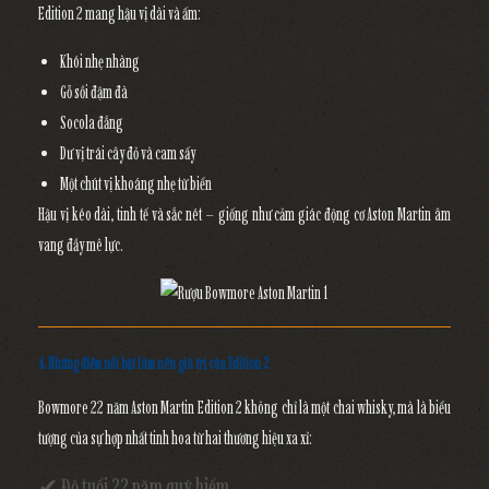
Edition 2 mang hậu vị dài và ấm:
Khói nhẹ nhàng
Gỗ sồi đậm đà
Socola đắng
Dư vị trái cây đỏ và cam sấy
Một chút vị khoáng nhẹ từ biển
Hậu vị kéo dài, tinh tế và sắc nét – giống như cảm giác động cơ Aston Martin âm
vang đầy mê lực.
4. Những điểm nổi bật làm nên giá trị của Edition 2
Bowmore 22 năm Aston Martin Edition 2 không chỉ là một chai whisky, mà là biểu
tượng của sự hợp nhất tinh hoa từ hai thương hiệu xa xỉ:
✔ Độ tuổi 22 năm quý hiếm