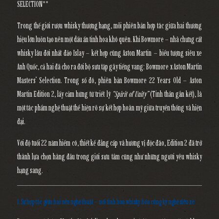
SELECTION**
Trong thế giới rượu whisky thượng hạng, mỗi phiên bản hợp tác giữa hai thương
hiệu lớn luôn tạo nên một dấu ấn tinh hoa khó quên. Khi Bowmore – nhà chưng cất
whisky lâu đời nhất đảo Islay – kết hợp cùng Aston Martin – biểu tượng siêu xe
Anh Quốc, cả hai đã cho ra đời bộ sưu tập gây tiếng vang:
Bowmore x Aston Martin
Masters’ Selection
. Trong số đó, phiên bản
Bowmore 22 Years Old – Aston
Martin Edition 2
, lấy cảm hứng từ triết lý
“Spirit of Unity”
(Tinh thần gắn kết), là
một tác phẩm nghệ thuật thể hiện rõ sự kết hợp hoàn mỹ giữa truyền thống và hiện
đại.
Với độ tuổi 22 năm hiếm có, thiết kế đẳng cấp và hương vị độc đáo, Edition 2 đã trở
thành lựa chọn hàng đầu trong giới sưu tầm cũng như những người yêu whisky
hạng sang.
1. Sự hợp tác giữa hai nền nghệ thuật – nơi tinh hoa whisky hòa cùng kỹ nghệ siêu xe