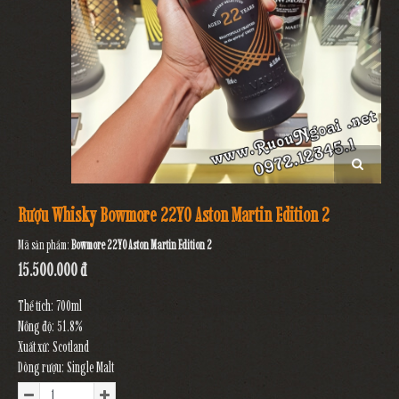
Rượu Whisky Bowmore 22YO Aston Martin Edition 2
Mã sản phẩm:
Bowmore 22YO Aston Martin Edition 2
15.500.000 đ
Thể tích: 700ml
Nồng độ: 51.8%
Xuất xứ: Scotland
Dòng rượu: Single Malt