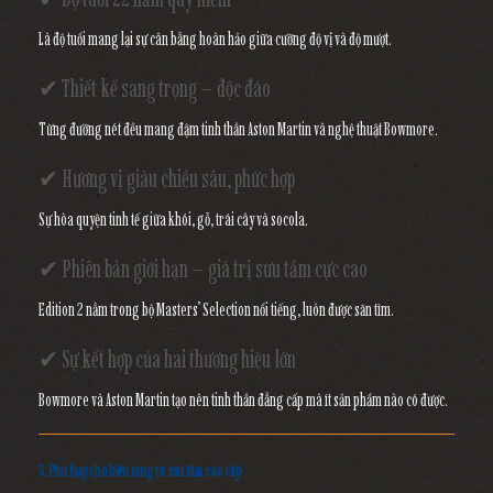
Là độ tuổi mang lại sự cân bằng hoàn hảo giữa cường độ vị và độ mượt.
✔ Thiết kế sang trọng – độc đáo
Từng đường nét đều mang đậm tinh thần Aston Martin và nghệ thuật Bowmore.
✔ Hương vị giàu chiều sâu, phức hợp
Sự hòa quyện tinh tế giữa khói, gỗ, trái cây và socola.
✔ Phiên bản giới hạn – giá trị sưu tầm cực cao
Edition 2 nằm trong bộ Masters’ Selection nổi tiếng, luôn được săn tìm.
✔ Sự kết hợp của hai thương hiệu lớn
Bowmore và Aston Martin tạo nên tinh thần đẳng cấp mà ít sản phẩm nào có được.
5. Phù hợp cho biếu tặng và sưu tầm cao cấp