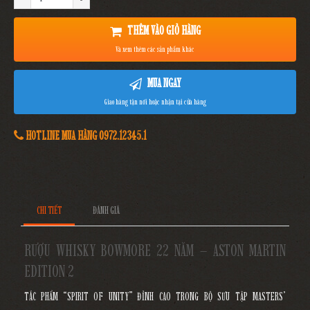
THÊM VÀO GIỎ HÀNG
Và xem thêm các sản phẩm khác
MUA NGAY
Giao hàng tận nơi hoặc nhận tại cửa hàng
HOTLINE MUA HÀNG 0972.12345.1
CHI TIẾT
ĐÁNH GIÁ
RƯỢU WHISKY BOWMORE 22 NĂM – ASTON MARTIN
EDITION 2
TÁC PHẨM “SPIRIT OF UNITY” ĐỈNH CAO TRONG BỘ SƯU TẬP MASTERS’