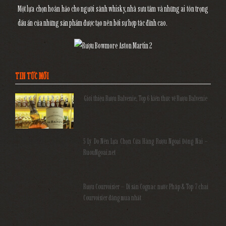
Một lựa chọn hoàn hảo cho người sành whisky, nhà sưu tầm và những ai tôn trọng
dấu ấn của những sản phẩm được tạo nên bởi sự hợp tác đỉnh cao.
TIN TỨC MỚI
Giới thiệu Rượu Balvenie, Top 6 kiến thức về Rượu Balvenie
5 Lý Do Nên Lựa Chọn Cửa Hàng Rượu Ngoại Đồng Nai –
RuouNgoai.net
Rượu Courvoisier – Di sản Cognac nước Pháp & Top 7 chai
Courvoisier đáng mua nhất