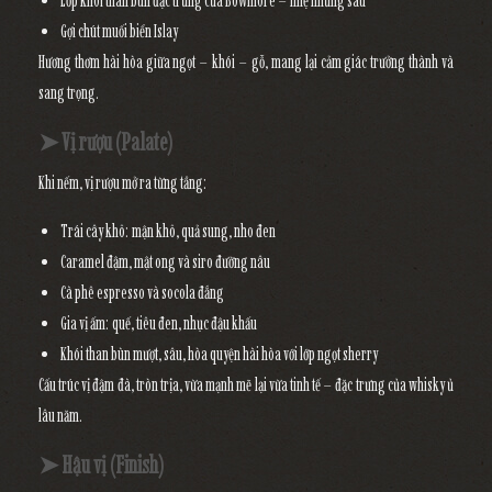
Lớp khói than bùn đặc trưng của Bowmore – nhẹ nhưng sâu
Gợi chút muối biển Islay
Hương thơm hài hòa giữa ngọt – khói – gỗ, mang lại cảm giác trưởng thành và
sang trọng.
➤ Vị rượu (Palate)
Khi nếm, vị rượu mở ra từng tầng:
Trái cây khô: mận khô, quả sung, nho đen
Caramel đậm, mật ong và siro đường nâu
Cà phê espresso và socola đắng
Gia vị ấm: quế, tiêu đen, nhục đậu khấu
Khói than bùn mượt, sâu, hòa quyện hài hòa với lớp ngọt sherry
Cấu trúc vị đậm đà, tròn trịa, vừa mạnh mẽ lại vừa tinh tế – đặc trưng của whisky ủ
lâu năm.
➤ Hậu vị (Finish)