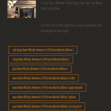
6 Chai Rượu Meukow Chính Hãng Được Săn Đón Nhiều
Nhất Tại Việt Nam
Giá rượu Chivas luôn nhận được sự quan tâm nhiều nhất
từ những tín đồ rượu ngoại
cửa hàng Rượu Whisky Bowmore 22YO Aston Martin Edition 2
shop Rượu Whisky Bowmore 22YO Aston Martin Edition 2
giá Rượu Whisky Bowmore 22YO Aston Martin Edition 2
mua Rượu Whisky Bowmore 22YO Aston Martin Edition 2 ở đâu
mua Rượu Whisky Bowmore 22YO Aston Martin Edition 2 quận tân phú
mua Rượu Whisky Bowmore 22YO Aston Martin Edition 2 tphcm
mua Rượu Whisky Bowmore 22YO Aston Martin Edition 2 uy tín giá rẻ