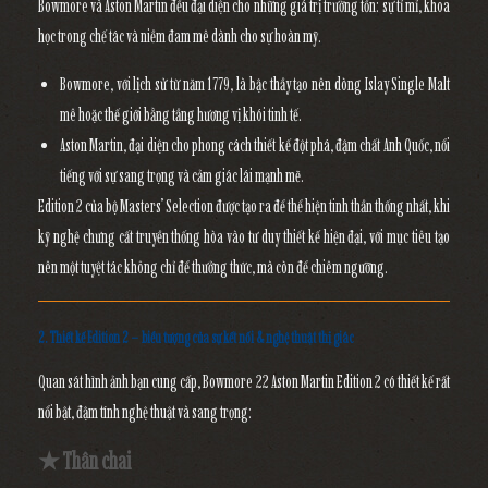
Bowmore và Aston Martin đều đại diện cho những giá trị trường tồn: sự tỉ mỉ, khoa
học trong chế tác và niềm đam mê dành cho sự hoàn mỹ.
Bowmore
, với lịch sử từ năm 1779, là bậc thầy tạo nên dòng Islay Single Malt
mê hoặc thế giới bằng tầng hương vị khói tinh tế.
Aston Martin
, đại diện cho phong cách thiết kế đột phá, đậm chất Anh Quốc, nổi
tiếng với sự sang trọng và cảm giác lái mạnh mẽ.
Edition 2 của bộ Masters’ Selection được tạo ra để thể hiện
tinh thần thống nhất
, khi
kỹ nghệ chưng cất truyền thống hòa vào tư duy thiết kế hiện đại, với mục tiêu tạo
nên một tuyệt tác không chỉ để thưởng thức, mà còn để chiêm ngưỡng.
2. Thiết kế Edition 2 – biểu tượng của sự kết nối & nghệ thuật thị giác
Quan sát hình ảnh bạn cung cấp, Bowmore 22 Aston Martin Edition 2 có thiết kế rất
nổi bật, đậm tính nghệ thuật và sang trọng:
★ Thân chai