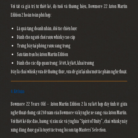
Với tất cả giá trị từ thiết kế, độ tuổi và thương hiệu, Bowmore 22 Aston Martin
Edition 2 hoàn toàn phù hợp:
Là quà tặng doanh nhân, đối tác chiến lược
Dành cho người chơi rượu whisky cao cấp
Trưng bày tại phòng rượu sang trọng
Sưu tầm trọn bộ Aston Martin Edition
Dành cho các dịp quan trọng: lễ tết, ký kết, khai trương
Đây là chai whisky vừa để thưởng thức, vừa để giữ lại như một tác phẩm nghệ thuật.
6. Kết luận
Bowmore 22 Years Old – Aston Martin Edition 2
là sự kết hợp đầy tinh tế giữa
nghệ thuật chưng cất 240 năm của Bowmore và kỹ nghệ xe sang của Aston Martin.
Với thiết kế độc đáo, hương vị sâu sắc và ý nghĩa “Spirit of Unity”, chai whisky này
xứng đáng được gọi là tuyệt tác trong bộ sưu tập Masters’ Selection.