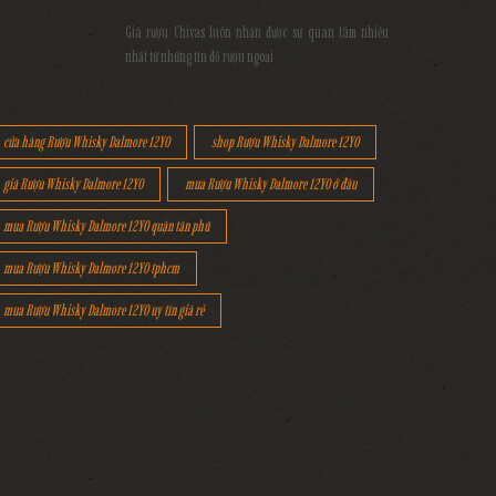
Giá rượu Chivas luôn nhận được sự quan tâm nhiều
nhất từ những tín đồ rượu ngoại
cửa hàng Rượu Whisky Dalmore 12YO
shop Rượu Whisky Dalmore 12YO
giá Rượu Whisky Dalmore 12YO
mua Rượu Whisky Dalmore 12YO ở đâu
mua Rượu Whisky Dalmore 12YO quận tân phú
mua Rượu Whisky Dalmore 12YO tphcm
mua Rượu Whisky Dalmore 12YO uy tín giá rẻ