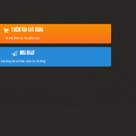
THÊM VÀO GIỎ HÀNG
Và xem thêm các sản phẩm khác
MUA NGAY
Giao hàng tận nơi hoặc nhận tại cửa hàng