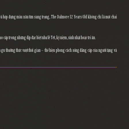
à hộp đựng màu nâu tím sang trọng,
The Dalmore 12 Years Old
không chỉ là một chai
ao cấp
trong những dịp đặc biệt như lễ Tết, kỷ niệm, sinh nhật hoặc tri ân.
và gu thưởng thức vượt thời gian
– thể hiện phong cách sống đẳng cấp của người tặng và