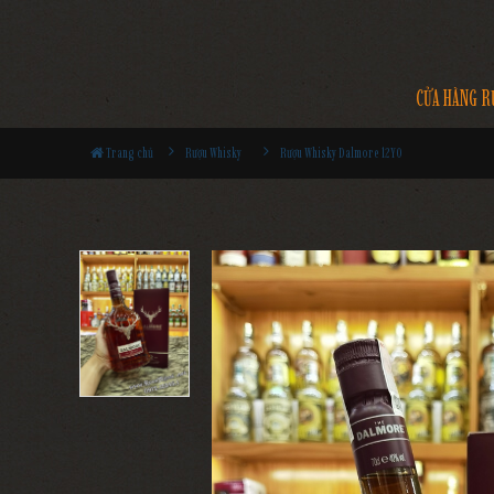
CỬA HÀNG R
Trang chủ
Rượu Whisky
Rượu Whisky Dalmore 12YO