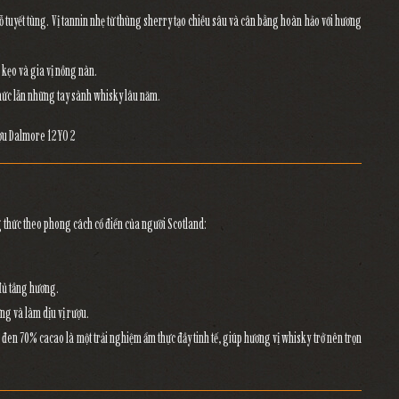
ỗ tuyết tùng
. Vị tannin nhẹ từ thùng sherry tạo chiều sâu và cân bằng hoàn hảo với hương
kẹo và gia vị nồng nàn.
thức lẫn những tay sành whisky lâu năm.
g thức theo phong cách cổ điển của người Scotland:
đủ tầng hương.
g và làm dịu vị rượu.
a đen 70% cacao
là một trải nghiệm ẩm thực đầy tinh tế, giúp hương vị whisky trở nên trọn