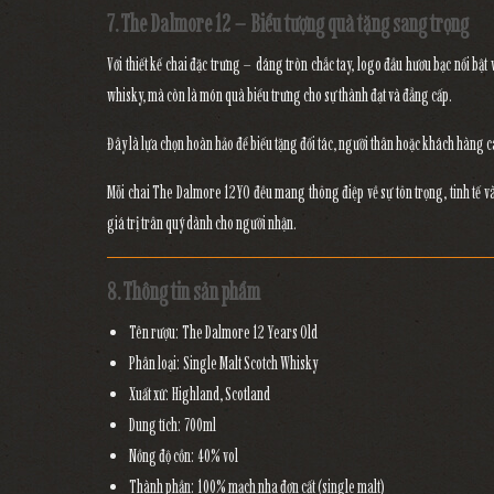
7. The Dalmore 12 – Biểu tượng quà tặng sang trọng
Với thiết kế chai đặc trưng – dáng tròn chắc tay,
logo đầu hươu bạc nổi bật
v
whisky, mà còn là
món quà biểu trưng cho sự thành đạt và đẳng cấp
.
Đây là lựa chọn hoàn hảo để
biếu tặng đối tác, người thân hoặc khách hàng c
Mỗi chai The Dalmore 12YO đều mang thông điệp về
sự tôn trọng, tinh tế 
giá trị trân quý dành cho người nhận.
8. Thông tin sản phẩm
Tên rượu:
The Dalmore 12 Years Old
Phân loại:
Single Malt Scotch Whisky
Xuất xứ:
Highland, Scotland
Dung tích:
700ml
Nồng độ cồn:
40% vol
Thành phần:
100% mạch nha đơn cất (single malt)