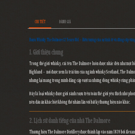
CHI TIẾT
ĐÁNH GIÁ
Rượu Whisky The Dalmore 12 Years Old – Biểu tượng của sự tinh tế và đẳng cấp vù
1. Giới thiệu chung
Trong thế giới whisky, cái tên
The Dalmore
luôn được nhắc đến như một b
Highland – nơi được xem là trái tim của ngành whisky Scotland,
The Dalmo
nhưng lại mang trong mình đẳng cấp vượt xa những dòng whisky cùng phâ
Đây là loại whisky được giới sành rượu trên toàn thế giới yêu thích nhờ
phon
nên dấu ấn khác biệt không thể nhầm lẫn với bất kỳ thương hiệu nào khác.
2. Lịch sử danh tiếng của nhà The Dalmore
Thương hiệu
The Dalmore Distillery
được thành lập vào năm
1839
bởi
Alexa