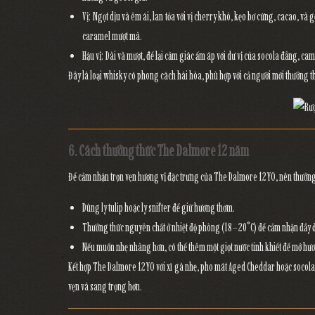
Vị:
Ngọt dịu và êm ái, lan tỏa với vị
cherry khô, kẹo bơ cứng, cacao, và g
caramel mượt mà.
Hậu vị:
Dài và mượt, để lại cảm giác ấm áp với dư vị của
socola đắng, cam 
Đây là loại whisky có
phong cách hài hòa
, phù hợp với cả người mới thưởng 
6. Cách thưởng thức The Dalmore 12 năm
Để cảm nhận trọn vẹn hương vị đặc trưng của
The Dalmore 12YO
, nên thưởn
Dùng ly tulip hoặc ly snifter
để giữ hương thơm.
Thưởng thức nguyên chất
ở nhiệt độ phòng (18–20°C) để cảm nhận đầy 
Nếu muốn nhẹ nhàng hơn, có thể thêm một
giọt nước tinh khiết
để mở hươn
Kết hợp The Dalmore 12YO với
xì gà nhẹ, pho mát Aged Cheddar hoặc socol
vẹn và sang trọng hơn.