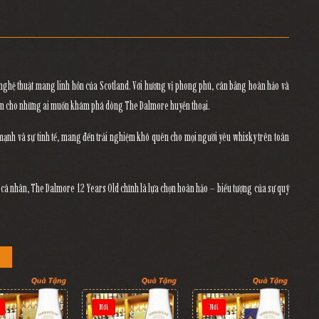
nghệ thuật mang linh hồn của Scotland
. Với hương vị phong phú, cân bằng hoàn hảo và
 tiên cho những ai muốn khám phá dòng The Dalmore huyền thoại.
mạnh và sự tinh tế
, mang đến trải nghiệm khó quên cho mọi người yêu whisky trên toàn
p cá nhân
,
The Dalmore 12 Years Old
chính là lựa chọn hoàn hảo – biểu tượng của sự quý
Mới
Mới