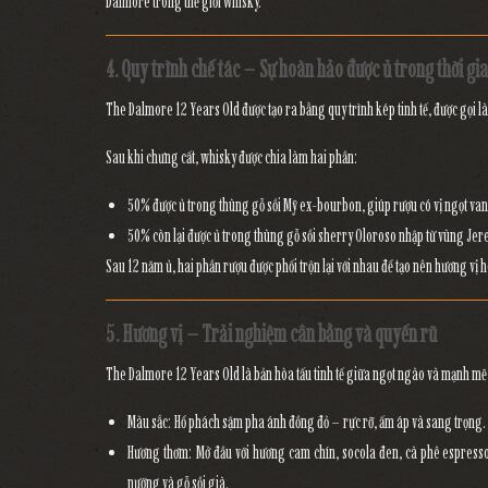
Dalmore trong thế giới whisky.
4. Quy trình chế tác – Sự hoàn hảo được ủ trong thời gi
The Dalmore 12 Years Old
được tạo ra bằng quy trình kép tinh tế, được gọi l
Sau khi chưng cất, whisky được chia làm
hai phần
:
50%
được ủ trong
thùng gỗ sồi Mỹ ex-bourbon
, giúp rượu có vị ngọt v
50% còn lại
được ủ trong
thùng gỗ sồi sherry Oloroso
nhập từ vùng Jere
Sau
12 năm ủ
, hai phần rượu được phối trộn lại với nhau để tạo nên
hương vị h
5. Hương vị – Trải nghiệm cân bằng và quyến rũ
The Dalmore 12 Years Old
là bản hòa tấu tinh tế giữa ngọt ngào và mạnh mẽ,
Màu sắc:
Hổ phách sậm pha ánh đồng đỏ – rực rỡ, ấm áp và sang trọng.
Hương thơm:
Mở đầu với hương
cam chín, socola đen, cà phê espresso
nướng và gỗ sồi già
.