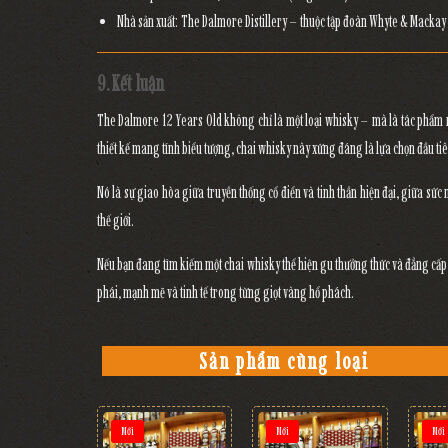
Nhà sản xuất:
The Dalmore Distillery – thuộc tập đoàn Whyte & Mackay
9. Kết luận
The Dalmore 12 Years Old
không chỉ là một loại whisky – mà là
tác phẩm 
thiết kế mang tính biểu tượng, chai whisky này xứng đáng là lựa chọn đầu
Nó là sự giao hòa giữa
truyền thống cổ điển và tinh thần hiện đại
, giữa
sức 
thế giới.
Nếu bạn đang tìm kiếm
một chai whisky thể hiện gu thưởng thức và đẳng cấ
phái, mạnh mẽ và tinh tế trong từng giọt vàng hổ phách.
Sản phẩm cùng loại
Mới
Mới
Mới