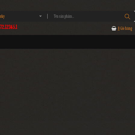
sky
2.12345.1
0
Giỏ hàng