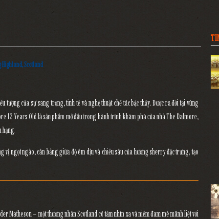
TI
ng Highland, Scotland
iểu tượng của
sự sang trọng, tinh tế và nghệ thuật chế tác bậc thầy
. Được ra đời tại vùng
re 12 Years Old
là sản phẩm mở đầu trong hành trình khám phá của nhà The Dalmore,
n hạng.
g vị ngọt ngào, cân bằng giữa độ êm dịu và chiều sâu của hương sherry đặc trưng
, tạo
nder Matheson
– một thương nhân Scotland có tầm nhìn xa và niềm đam mê mãnh liệt với