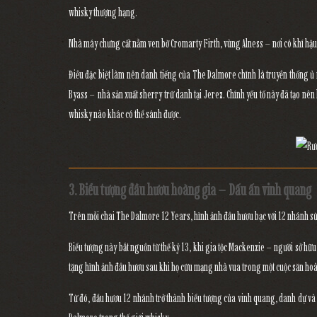
whisky thượng hạng.
Nhà máy chưng cất nằm ven bờ Cromarty Firth, vùng Alness – nơi có khí hậu 
Điều đặc biệt làm nên danh tiếng của The Dalmore chính là
truyền thống ủ
Byass
– nhà sản xuất sherry trứ danh tại Jerez. Chính yếu tố này đã tạo nên
whisky nào khác có thể sánh được.
3. Biểu tượng đầu hươu hoàng gia – Dấu ấn vinh quang
Trên mỗi chai
The Dalmore 12 Years
, hình ảnh
đầu hươu bạc với 12 nhánh s
Biểu tượng này bắt nguồn từ thế kỷ 13, khi
gia tộc Mackenzie
– người sở hữu 
tặng hình ảnh đầu hươu sau khi họ cứu mạng nhà vua trong một cuộc săn ho
Từ đó,
đầu hươu 12 nhánh
trở thành biểu tượng của
vinh quang, danh dự và