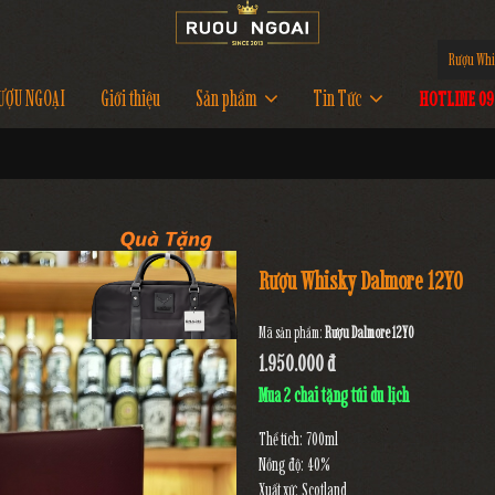
Rượu Whi
ƯỢU NGOẠI
Giới thiệu
Sản phẩm
Tin Tức
HOTLINE 097
Rượu Whisky Dalmore 12YO
Mã sản phẩm:
Rượu Dalmore 12YO
1.950.000 đ
Mua 2 chai tặng túi du lịch
Thể tích: 700ml
Nồng độ: 40%
Xuất xứ: Scotland