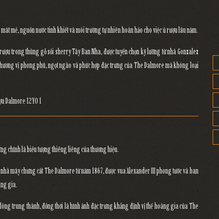
mát mẻ, nguồn nước tinh khiết và môi trường tự nhiên hoàn hảo cho việc ủ rượu lâu năm.
 rượu trong thùng gỗ sồi sherry Tây Ban Nha
, được tuyển chọn kỹ lưỡng từ nhà
Gonzalez
hương vị phong phú, ngọt ngào và phức hợp đặc trưng
của The Dalmore mà không loại
ừng
chính là biểu tượng thiêng liêng của thương hiệu.
nhà máy chưng cất The Dalmore từ năm 1867, được vua Alexander III phong tước và ban
àng gia.
 lòng trung thành
, đồng thời là hình ảnh đặc trưng khẳng định vị thế hoàng gia của The