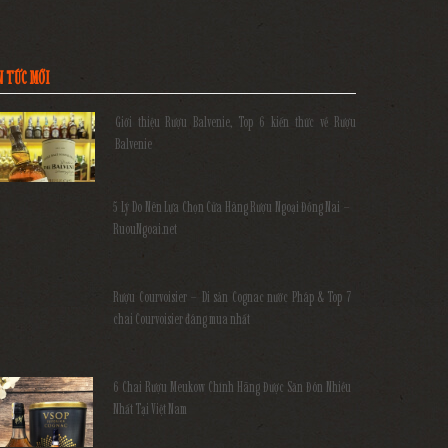
N TỨC MỚI
Giới thiệu Rượu Balvenie, Top 6 kiến thức về Rượu
Balvenie
5 Lý Do Nên Lựa Chọn Cửa Hàng Rượu Ngoại Đồng Nai –
RuouNgoai.net
Rượu Courvoisier – Di sản Cognac nước Pháp & Top 7
chai Courvoisier đáng mua nhất
6 Chai Rượu Meukow Chính Hãng Được Săn Đón Nhiều
Nhất Tại Việt Nam