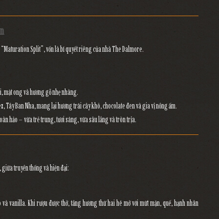
an
à
“Maturation Split”
, vốn là bí quyết riêng của nhà The Dalmore.
ani, mật ong và hương gỗ nhẹ nhàng.
z, Tây Ban Nha, mang lại hương trái cây khô, chocolate đen và gia vị nồng ấm.
oàn hảo – vừa trẻ trung, tươi sáng, vừa sâu lắng và tròn trịa.
 giữa truyền thống và hiện đại:
 và vanilla
. Khi rượu được thở, tầng hương thứ hai hé mở với
mứt mận, quế, hạnh nhân