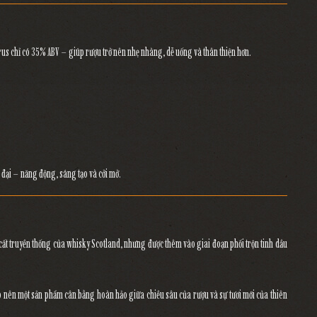
rus
chỉ có
35% ABV
– giúp rượu trở nên
nhẹ nhàng, dễ uống và thân thiện hơn
.
 đại
– năng động, sáng tạo và cởi mở.
 cất truyền thống của whisky Scotland, nhưng được
thêm vào giai đoạn phối trộn tinh dầu
ạo nên một sản phẩm
cân bằng hoàn hảo giữa chiều sâu của rượu và sự tươi mới của thiên