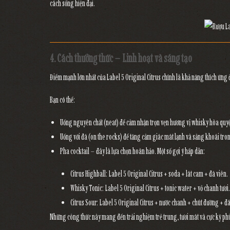
cách sống hiện đại
.
4. Cách thưởng thức – Linh hoạt và sáng tạo
Điểm mạnh lớn nhất của
Label 5 Original Citrus
chính là khả năng
thích ứng 
Bạn có thể:
Uống nguyên chất (neat)
để cảm nhận trọn vẹn hương vị whisky hòa qu
Uống với đá (on the rocks)
để tăng cảm giác mát lạnh và sảng khoái tr
Pha cocktail
– đây là lựa chọn hoàn hảo. Một số gợi ý hấp dẫn:
Citrus Highball:
Label 5 Original Citrus + soda + lát cam + đá viên.
Whisky Tonic:
Label 5 Original Citrus + tonic water + vỏ chanh tươi.
Citrus Sour:
Label 5 Original Citrus + nước chanh + chút đường + đ
Những công thức này mang đến trải nghiệm trẻ trung, tươi mát và cực kỳ phù