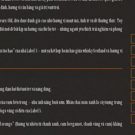
 định, hương vị cân bằng và giá trị vượt trội
.
Years Old
, đều được đánh giá cao nhờ hương vị mượt mà, tinh tế và dễ thưởng thức. Tuy
đổi mới để bắt kịp xu hướng của thế hệ trẻ
– những người yêu thích trải nghiệm và phong
on táo bạo” của nhà Label 5 – một sự kết hợp hoàn hảo giữa whisky Scotland và hương vị
ng đậm hơi thở tươi trẻ và năng động
.
ng của rượu bên trong – như ánh nắng buổi sớm. Nhãn chai màu xanh lá cây tượng trưng
 logo vàng cổ điển của Label 5.
nd orange”
(Hương tự nhiên từ chanh xanh, cam bergamot, chanh vàng và cam) khẳng