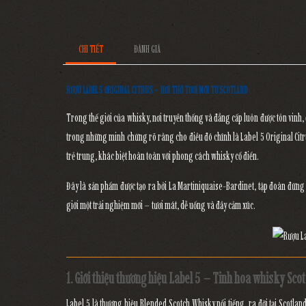
CHI TIẾT
ĐÁNH GIÁ
RƯỢU LABEL 5 ORIGINAL CITRUS – HƠI THỞ TƯƠI MỚI TỪ SCOTLAND
Trong thế giới của whisky, nơi truyền thống và đẳng cấp luôn được tôn vinh, 
trong những minh chứng rõ ràng cho điều đó chính là
Label 5 Original Cit
trẻ trung, khác biệt hoàn toàn với phong cách whisky cổ điển.
Đây là sản phẩm được tạo ra bởi
La Martiniquaise-Bardinet
, tập đoàn đứng
giới một trải nghiệm mới –
tươi mát, dễ uống và đầy cảm xúc
.
1. Giới thiệu thương hiệu Label 5 – Tinh hoa whisky Sco
Label 5
là thương hiệu
Blended Scotch Whisky
nổi tiếng, ra đời tại Scotlan