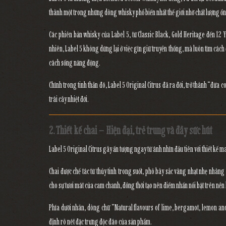
thành một trong những dòng whisky phổ biến nhất thế giới nhờ
chất lượng ổn
Các phiên bản whisky của Label 5, từ
Classic Black
,
Gold Heritage
đến
12 
nhiên, Label 5 không dừng lại ở việc gìn giữ truyền thống, mà luôn tìm cách
cách sống năng động.
Chính trong tinh thần đó,
Label 5 Original Citrus
đã ra đời, trở thành “đứa c
trái cây nhiệt đới.
2. Thiết kế chai – Hiện đại, trẻ trung và đầy sức hút
Label 5 Original Citrus
gây ấn tượng ngay từ ánh nhìn đầu tiên với thiết kế
ma
Chai được chế tác từ thủy tinh trong suốt, phô bày sắc vàng nhạt nhẹ nhà
cho sự tươi mát của cam chanh, đồng thời tạo nên điểm nhấn nổi bật trên nền
Phía dưới nhãn, dòng chữ
“Natural flavours of lime, bergamot, lemon a
định rõ nét đặc trưng độc đáo của sản phẩm.