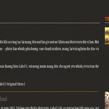
TI
đôi khi sự sáng tạo lại mang đến một làn gió mới mẻ khiến mọi thứ trở nên thú vị hơn. Một
rus
– phiên bản whisky pha hương cam chanh tự nhiên, mang lại trải nghiệm độc đáo và
 sau thương hiệu
Label 5
, với mong muốn mang đến cho người yêu whisky trên toàn thế
tland
d từ năm 1963. Với hơn nửa thế kỷ phát triển, Label 5 đã có mặt tại hơn 100 quốc gia, trở