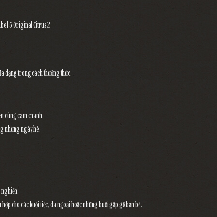
đa dạng trong cách thưởng thức
.
yện cùng cam chanh.
ong những ngày hè.
á nghiền.
 hợp cho các buổi tiệc, dã ngoại hoặc những buổi gặp gỡ bạn bè.