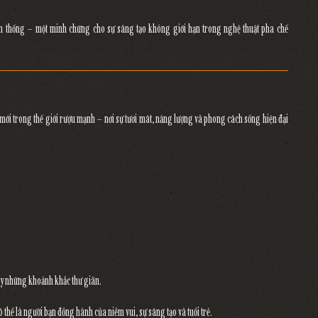
uyền thống – một minh chứng cho sự sáng tạo không giới hạn trong nghệ thuật pha chế
 mới trong thế giới rượu mạnh
– nơi sự tươi mát, năng lượng và phong cách sống hiện đại
hay những khoảnh khắc thư giãn
.
 thể là
người bạn đồng hành của niềm vui, sự sáng tạo và tuổi trẻ
.