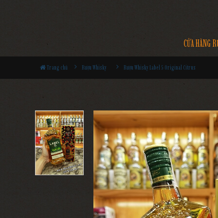
CỬA HÀNG R
Trang chủ
Rượu Whisky
Rượu Whisky Label 5 Original Citrus