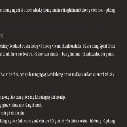
 với những người yêu thích whisky nhưng muốn trải nghiệm một phong cách mới –
phóng
rũ
whisky Scotland truyền thống
và
hương vị cam chanh tự nhiên
. Đây là dòng
Spirit Drink
ất tự nhiên từ các loại trái cây họ cam chanh
– bao gồm
lime (chanh xanh), bergamot,
hậu vị dễ chịu
, cực kỳ dễ uống ngay cả với những người mới bắt đầu làm quen với whisky.
mật ong, tạo cảm giác sảng khoái ngay khi mở nắp.
ng giữa vị chua nhẹ và ngọt mượt.
 mùi gỗ sồi dịu nhẹ.
 những người sành whisky, mà còn
thu hút giới trẻ yêu thích cocktail, tiệc tùng và phong