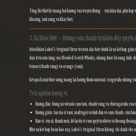
Tổng thể thiết kế mang hơi hướng
vừa truyền thống – vừa hiện đại
, phù hợp
khoáng, tươi sáng và khác biệt
.
3. Sự khác biệt – Hương cam chanh tự nhiên đầy quyến 
Điều khiến
Label 5 Original Citrus
trở nên đặc biệt chính là sự kết hợp giữa
dựa trên nền tảng của
Blended Scotch Whisky
, nhưng được bổ sung
tinh ch
lemon (chanh vàng)
và
orange (cam)
.
Kết quả là một thức uống mang lại
hương thơm tươi mát, vị ngọt nhẹ nhàng và 
Trải nghiệm hương vị:
Hương đầu:
bùng nổ với mùi cam tươi, chanh vàng và chút ngọt nhẹ của 
Hương giữa:
lan tỏa vị vani, malt ngọt và tinh dầu vỏ cam chanh, cân bằ
Hậu vị:
êm ái, thanh mát, để lại dư vị cam quýt tự nhiên và thoang thoảng
Nhờ sự kết hợp hoàn hảo này, Label 5 Original Citrus không chỉ dành cho