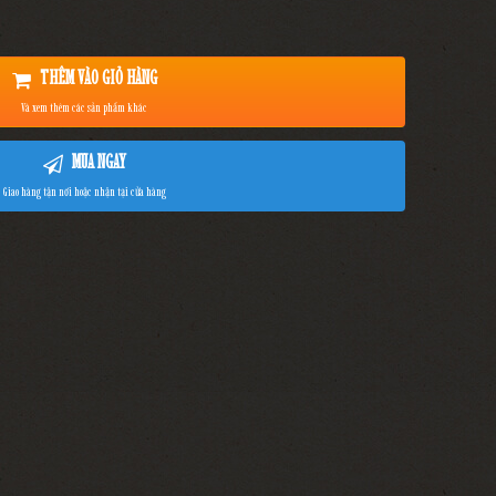
THÊM VÀO GIỎ HÀNG
Và xem thêm các sản phẩm khác
MUA NGAY
Giao hàng tận nơi hoặc nhận tại cửa hàng