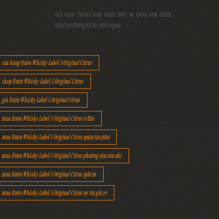
Giá rượu Chivas luôn nhận được sự quan tâm nhiều
nhất từ những tín đồ rượu ngoại
cửa hàng Rượu Whisky Label 5 Original Citrus
shop Rượu Whisky Label 5 Original Citrus
giá Rượu Whisky Label 5 Original Citrus
mua Rượu Whisky Label 5 Original Citrus ở đâu
mua Rượu Whisky Label 5 Original Citrus quận tân phú
mua Rượu Whisky Label 5 Original Citrus phường tân sơn nhì
mua Rượu Whisky Label 5 Original Citrus tphcm
mua Rượu Whisky Label 5 Original Citrus uy tín giá rẻ