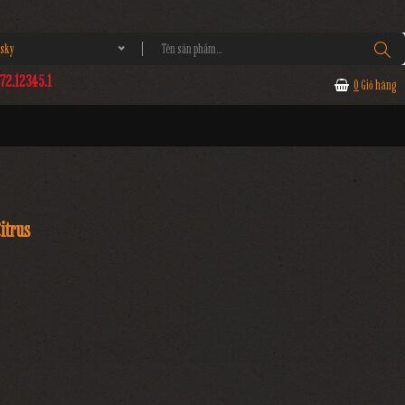
sky
2.12345.1
0
Giỏ hàng
itrus