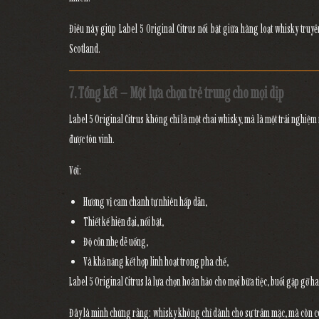
Điều này giúp Label 5 Original Citrus nổi bật giữa hàng loạt whisky tr
Scotland.
7. Tổng kết – Một lựa chọn trẻ trung cho mọi dịp
Label 5 Original Citrus
không chỉ là một chai whisky, mà là
một trải nghiệm
được tôn vinh.
Với:
Hương vị cam chanh tự nhiên hấp dẫn,
Thiết kế hiện đại, nổi bật,
Độ cồn nhẹ dễ uống,
Và khả năng kết hợp linh hoạt trong pha chế,
Label 5 Original Citrus là lựa chọn hoàn hảo cho
mọi bữa tiệc, buổi gặp gỡ 
Đây là minh chứng rằng: whisky không chỉ dành cho sự trầm mặc, mà còn có