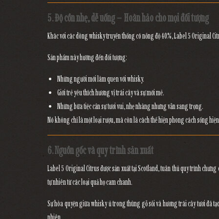
5. Độ cồn nhẹ, dễ uống – Hoàn hảo cho mọi đối tượng
Khác với các dòng whisky truyền thống có nồng độ 40%,
Label 5 Original Cit
Sản phẩm này hướng đến đối tượng:
Những người mới làm quen với whisky.
Giới trẻ yêu thích hương vị trái cây và sự mới mẻ.
Những bữa tiệc cần sự tươi vui, nhẹ nhàng nhưng vẫn sang trọng.
Nó không chỉ là một loại rượu, mà còn là
cách thể hiện phong cách sống hiện
6. Nguồn gốc và quy trình sản xuất
Label 5 Original Citrus
được sản xuất tại
Scotland
, tuân thủ quy trình chưng
tự nhiên
từ các loại quả họ cam chanh.
Sự hòa quyện giữa whisky ủ trong thùng gỗ sồi và hương trái cây tươi đã t
nhiên
.