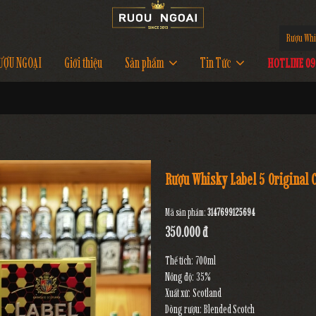
Rượu Whi
ƯỢU NGOẠI
Giới thiệu
Sản phẩm
Tin Tức
HOTLINE 097
Rượu Whisky Label 5 Original C
Mã sản phẩm:
3147699125694
350.000 đ
Thể tích: 700ml
Nồng độ: 35%
Xuất xứ: Scotland
Dòng rượu: Blended Scotch