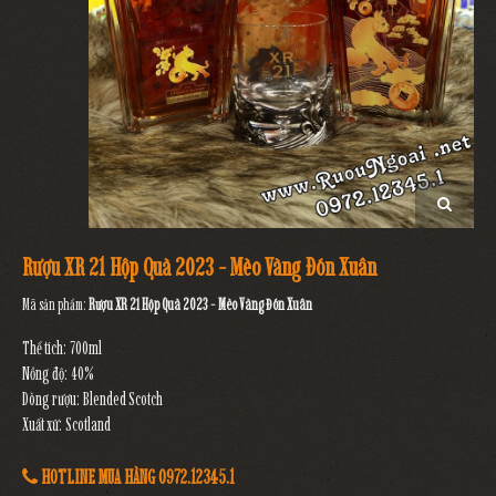
Rượu XR 21 Hộp Quà 2023 - Mèo Vàng Đón Xuân
Mã sản phẩm:
Rượu XR 21 Hộp Quà 2023 - Mèo Vàng Đón Xuân
Thể tích: 700ml
Nồng độ: 40%
Dòng rượu: Blended Scotch
Xuất xứ: Scotland
HOTLINE MUA HÀNG 0972.12345.1