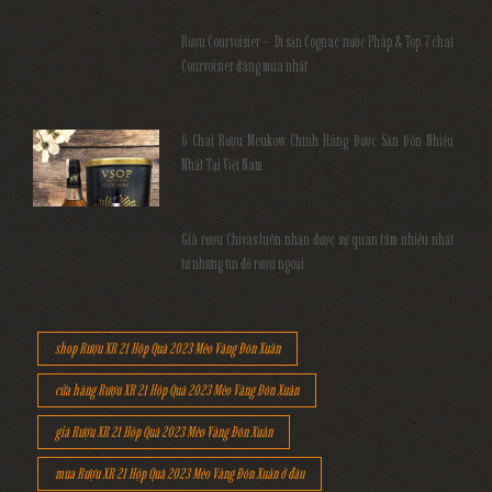
Rượu Courvoisier – Di sản Cognac nước Pháp & Top 7 chai
Courvoisier đáng mua nhất
6 Chai Rượu Meukow Chính Hãng Được Săn Đón Nhiều
Nhất Tại Việt Nam
Giá rượu Chivas luôn nhận được sự quan tâm nhiều nhất
từ những tín đồ rượu ngoại
shop Rượu XR 21 Hộp Quà 2023 Mèo Vàng Đón Xuân
cửa hàng Rượu XR 21 Hộp Quà 2023 Mèo Vàng Đón Xuân
giá Rượu XR 21 Hộp Quà 2023 Mèo Vàng Đón Xuân
mua Rượu XR 21 Hộp Quà 2023 Mèo Vàng Đón Xuân ở đâu