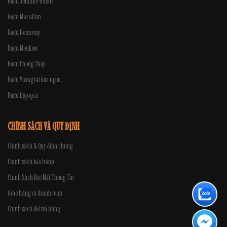
Rượu Johnnie Walker
Rượu Macallan
Rượu Hennessy
Rượu Meukow
Rượu Phong Thủy
Rượu Vương tài kim ngưu
Rượu hộp quà
CHÍNH SÁCH VÀ QUY ĐỊNH
Chính sách & Quy định chung
Chính sách bảo hành
Chính Sách Bảo Mật Thông Tin
Giao hàng và thanh toán
Chính sách đổi trả hàng