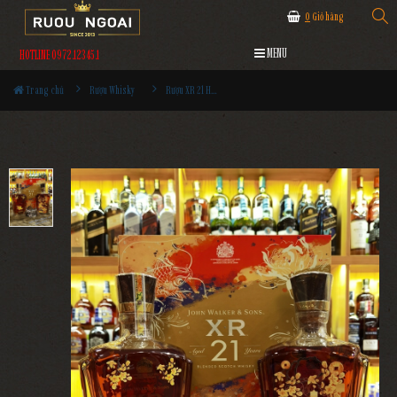
0
Giỏ hàng
MENU
HOTLINE 0972.12345.1
Trang chủ
Rượu Whisky
Rượu XR 21 Hộp Quà 2023 - Mèo Vàng Đón Xuân