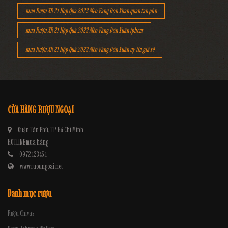
mua Rượu XR 21 Hộp Quà 2023 Mèo Vàng Đón Xuân quận tân phú
mua Rượu XR 21 Hộp Quà 2023 Mèo Vàng Đón Xuân tphcm
mua Rượu XR 21 Hộp Quà 2023 Mèo Vàng Đón Xuân uy tín giá rẻ
CỬA HÀNG RƯỢU NGOẠI
Quận Tân Phú, TP. Hồ Chí Minh
HOTLINE mua hàng
0972.12345.1
www.ruoungoai.net
Danh mục rượu
Rượu Chivas