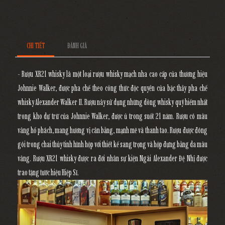
CHI TIẾT
ĐÁNH GIÁ
- Rượu XR21 whisky là một loại rượu whisky mạch nha cao cấp của thương hiệu
Johnnie Walker, được pha chế theo công thức độc quyền của bậc thầy pha chế
whisky Alexander Walker II. Rượu này sử dụng những dòng whisky quý hiếm nhất
trong kho dự trữ của Johnnie Walker, được ủ trong suốt 21 năm. Rượu có màu
vàng hổ phách, mang hương vị cân bằng, mạnh mẽ và thanh tao. Rượu được đóng
gói trong chai thủy tinh hình hộp với thiết kế sang trọng và hộp đựng bằng da màu
vàng. Rượu XR21 whisky được ra đời nhân sự kiện Ngài Alexander Đệ Nhị được
trao tặng tước hiệu Hiệp Sĩ.