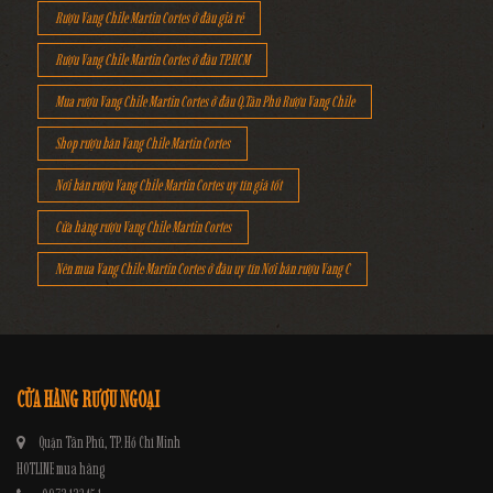
Rượu Vang Chile Martin Cortes ở đâu giá rẻ
Rượu Vang Chile Martin Cortes ở đâu TP.HCM
Mua rượu Vang Chile Martin Cortes ở đâu Q.Tân Phú Rượu Vang Chile
Shop rượu bán Vang Chile Martin Cortes
Nơi bán rượu Vang Chile Martin Cortes uy tín giá tốt
Cửa hàng rượu Vang Chile Martin Cortes
Nên mua Vang Chile Martin Cortes ở đâu uy tín Nơi bán rượu Vang C
CỬA HÀNG RƯỢU NGOẠI
Quận Tân Phú, TP. Hồ Chí Minh
HOTLINE mua hàng