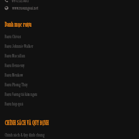
0972.12345.1
www.ruoungoai.net
Danh mục rượu
Rượu Chivas
Rượu Johnnie Walker
Rượu Macallan
Rượu Hennessy
Rượu Meukow
Rượu Phong Thủy
Rượu Vương tài kim ngưu
Rượu hộp quà
CHÍNH SÁCH VÀ QUY ĐỊNH
Chính sách & Quy định chung