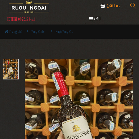
0
Giỏ hàng
MENU
HOTLINE 0972.12345.1
Trang chủ
Vang Chile
Rượu Vang Chile Martin Cortes Cabernet Sauvignon