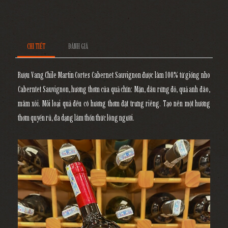
CHI TIẾT
ĐÁNH GIÁ
Rượu Vang Chile Martin Cortes Cabernet Sauvignon được làm 100% từ giống nho
Caberntet Sauvignon, hương thơm của quả chín: Mận, dâu rừng đỏ, quả anh đào,
mâm xôi. Mỗi loại quả đều có hương thơm đặt trưng riêng. Tạo nên một hương
thơm quyến rủ, đa dạng làm thổn thức lòng người.