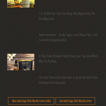
5 Lý Do Nên Lựa Chọn Cửa Hàng Rượu Ngoại Đồng Nai –
RuouNgoai.net
Rượu Courvoisier – Di sản Cognac nước Pháp & Top 7 chai
Courvoisier đáng mua nhất
6 Chai Rượu Meukow Chính Hãng Được Săn Đón Nhiều
Nhất Tại Việt Nam
Giá rượu Chivas luôn nhận được sự quan tâm nhiều nhất
từ những tín đồ rượu ngoại
Mua rượu Vang Chile Martin Cortes ở đâu
Giá rượu Vang Chile Martin Cortes