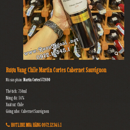
Rượu Vang Chile Martin Cortes Cabernet Sauvignon
Mã sản phẩm:
Martin Cortes 572690
Thể tích: 750ml
Nồng độ: 14%
Xuất xứ: Chile
Giống nho: Cabernet Sauvignon
HOTLINE MUA HÀNG 0972.12345.1