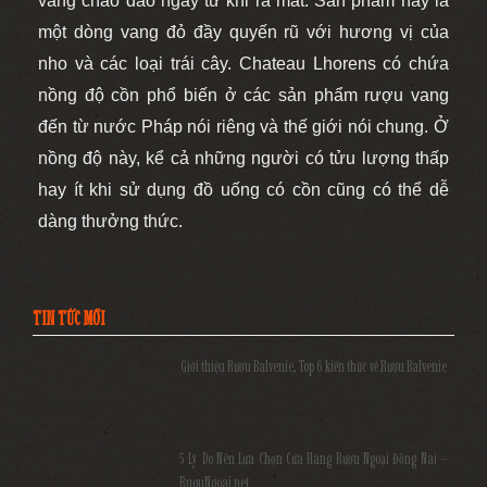
vang chao đảo ngay từ khi ra mắt. Sản phẩm này là
một dòng vang đỏ đầy quyến rũ với hương vị của
nho và các loại trái cây. Chateau Lhorens có chứa
nồng độ cồn phổ biến ở các sản phẩm rượu vang
đến từ nước Pháp nói riêng và thế giới nói chung. Ở
nồng độ này, kể cả những người có tửu lượng thấp
hay ít khi sử dụng đồ uống có cồn cũng có thể dễ
dàng thưởng thức.
TIN TỨC MỚI
Giới thiệu Rượu Balvenie, Top 6 kiến thức về Rượu Balvenie
5 Lý Do Nên Lựa Chọn Cửa Hàng Rượu Ngoại Đồng Nai –
RuouNgoai.net