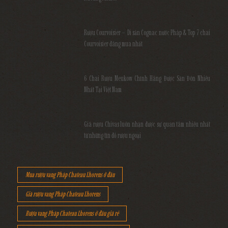
Rượu Courvoisier – Di sản Cognac nước Pháp & Top 7 chai
Courvoisier đáng mua nhất
6 Chai Rượu Meukow Chính Hãng Được Săn Đón Nhiều
Nhất Tại Việt Nam
Giá rượu Chivas luôn nhận được sự quan tâm nhiều nhất
từ những tín đồ rượu ngoại
Mua rượu vang Pháp Chateau Lhorens ở đâu
Giá rượu vang Pháp Chateau Lhorens
Rượu vang Pháp Chateau Lhorens ở đâu giá rẻ