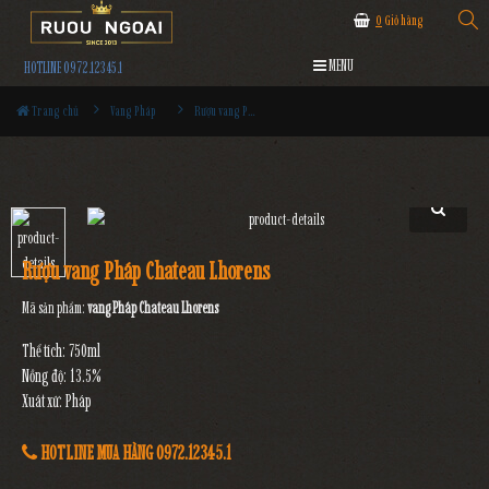
0
Giỏ hàng
MENU
HOTLINE 0972.12345.1
Trang chủ
Vang Pháp
Rượu vang Pháp Chateau Lhorens
Rượu vang Pháp Chateau Lhorens
Mã sản phẩm:
vang Pháp Chateau Lhorens
Thể tích: 750ml
Nồng độ: 13.5%
Xuát xứ: Pháp
HOTLINE MUA HÀNG 0972.12345.1