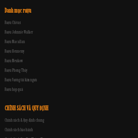
Danh mục rượu
Rượu Chivas
Rượu Johnnie Walker
Rượu Macallan
Rượu Hennessy
Rượu Meukow
Rượu Phong Thủy
Rượu Vương tài kim ngưu
Rượu hộp quà
CHÍNH SÁCH VÀ QUY ĐỊNH
Chính sách & Quy định chung
Chính sách bảo hành