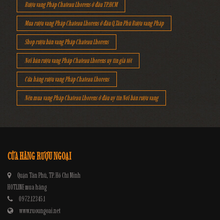
Rượu vang Pháp Chateau Lhorens ở đâu TP.HCM
Mua rượu vang Pháp Chateau Lhorens ở đâu Q.Tân Phú Rượu vang Pháp
Shop rượu bán vang Pháp Chateau Lhorens
Nơi bán rượu vang Pháp Chateau Lhorens uy tín giá tốt
Cửa hàng rượu vang Pháp Chateau Lhorens
Nên mua vang Pháp Chateau Lhorens ở đâu uy tín Nơi bán rượu vang
CỬA HÀNG RƯỢU NGOẠI
Quận Tân Phú, TP. Hồ Chí Minh
HOTLINE mua hàng
0972.12345.1
www.ruoungoai.net